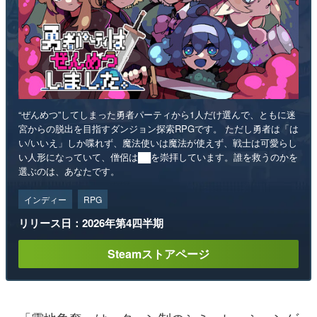
“ぜんめつ”してしまった勇者パーティから1人だけ選んで、ともに迷
宮からの脱出を目指すダンジョン探索RPGです。 ただし勇者は「は
い/いいえ」しか喋れず、魔法使いは魔法が使えず、戦士は可愛らし
い人形になっていて、僧侶は██を崇拝しています。誰を救うのかを
選ぶのは、あなたです。
インディー
RPG
リリース日：2026年第4四半期
Steamストアページ