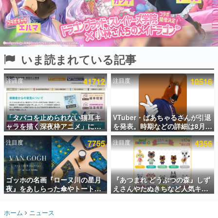
インタビュー
連載・特集一覧
殿堂入り記事
いま読まれている記事
SNS拡散数が数千以上！ ページビュー数万以上！ などな
ど。多くの人々に読まれた、電ファミ渾身の“殿堂入り”記
事をまとめました。
注目度
41712
注目度
10516
ゲームの企画書
名作ゲームクリエイターの方々に製作時のエピソードをお
聞きし、ヒットする企画（ゲーム）とは何か？を探ってい
「タバコを止められない猫耳キ
VTuber・ばあちゃるさんが引退
きます。
ャラを描く深夜枠アニメ」に視
を発表。時期などの詳細は8月9
赫本
聴者の一部から批判意見。違法
日15時からの配信で説明
この物語を解いてはいけない。『赫本』は、〈試験問題〉
注目度
7755
注目度
4356
薬物の使用と思しき描写も含め
の形をした短編ホラー小説集です。
て、BPOが議論を交わす
新世代に訊く
ゴッホの名画『ローヌ川の星月
『あつまれ どうぶつの森』しず
これからのデジタルゲーム市場を担う若きクリエイター達
の姿を追い、彼らのルーツと情熱を探っていきます。
夜』をあしらった傘やトートバ
えさんやたぬきちなど人気キャ
ッグなどが登場。8月7日21時よ
ラクターのフロッキードールが9
り2日間限定で予約販売
月に発売開始。「とたけけ」や
ゲーム世代の作家たち
ホーム
ニュース
「ちゃちゃまる」も
ゲームに多大な影響を受けた作家さんに取材し、ゲームが