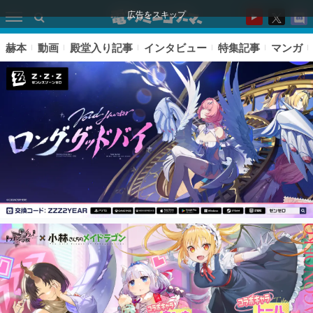
広告をスキップ
赫本
動画
殿堂入り記事
インタビュー
特集記事
マンガ
ピックアップ
電ファミのいま読まれている記事ランキング
アプリセール情報