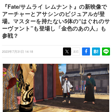
日本のコンテンツ産業やカルチャーに与えた影響を探る企
『Fate/サムライ レムナント』の新映像で
画です。
アーチャーとアサシンのビジュアルが登
日本モバイルゲーム産業史
場。マスターを持たない5体の“はぐれのサ
日本のモバイルゲーム史における主要なトピック・タイト
ルを網羅するほか、開発者へのインタビューや識者による
ーヴァント”も登場し「金色のあの人」も
解説を掲載。約20年の歴史が一望できる決定版！
参戦？
若ゲのいたり〜ゲームクリエイターの青春〜
『うつヌケ』『ペンと箸』等で知られるマンガ家・田中圭
一先生によるゲーム業界レポートマンガです。
2023年7月31日 14:18
反応
なんでゲームは面白い？
ゲーム開発者・hamatsu氏がゲームの魅力を画面や操作の
具体的な形から解き明かしていく、硬派で骨太な評論連載
です。
ゲームが変えた日本語
「経験値」「裏技」「ラスボス」… ゲームにまつわる言葉
の起源や用法の変遷を、コンピューター文化史研究家・タ
イニーP氏が徹底調査。
カテゴリ
特集記事