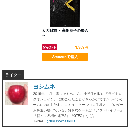
人の財布 ～高畑朋子の場合
～
5%OFF
1,359円
Amazonで購入
ライター
ヨシムネ
2019年11月に電ファミへ加入。小学生の時に『ラグナロ
クオンライン』に出会ったことがきっかけでオンラインゲ
ームにのめり込む。コミュニケーション手段としてのゲー
ムを追い続けている。好きなゲームは『アクトレイザー』
『新・世界樹の迷宮2』『GTFO』など。
Twitter：
@fuyunoyozakura