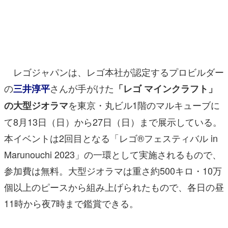
マンガ
女性向け
アプリレビュー
レゴジャパンは、レゴ本社が認定するプロビルダー
その他
の
さんが手がけた
三井淳平
「レゴ マインクラフト」
を東京・丸ビル1階のマルキューブに
の大型ジオラマ
電ファミニコゲーマーとは？
て8月13日（日）から27日（日）まで展示している。
運営：株式会社マレ
本イベントは2回目となる「レゴ®フェスティバル in
Marunouchi 2023」の一環として実施されるもので、
参加費は無料。大型ジオラマは重さ約500キロ・10万
個以上のピースから組み上げられたもので、各日の昼
11時から夜7時まで鑑賞できる。