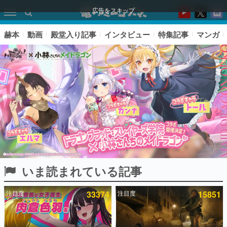
広告をスキップ
赫本
動画
殿堂入り記事
インタビュー
特集記事
マンガ
いま読まれている記事
ピックアップ
注目度
33374
注目度
15851
電ファミのいま読まれている記事ランキング
アプリセール情報