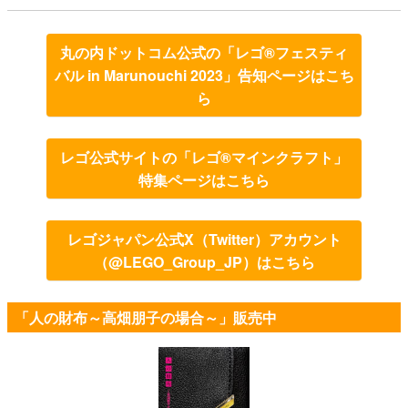
丸の内ドットコム公式の「レゴ®フェスティ
バル in Marunouchi 2023」告知ページはこち
ら
レゴ公式サイトの「レゴ®マインクラフト」
特集ページはこちら
レゴジャパン公式X（Twitter）アカウント
（@LEGO_Group_JP）はこちら
「人の財布～高畑朋子の場合～」販売中