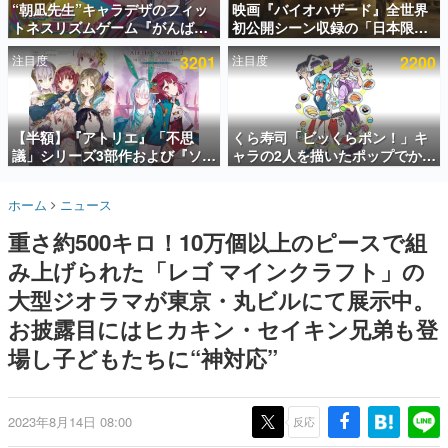
“朝凪先生”キャラデザのフィッ
映画『バイオハザード』全世界
トネスリズムゲーム『がんば
初公開シーン収録の「日本限
インタビュー
れ！チアリズム』Steamストア
定」予告映像が解禁。バイオの
注目度
3201
注目度
2200
ページが公開。キャラクターの
日（8月10日）にあわせて、
連載・特集一覧
CVは陽向葵ゅかさん
「ラクーンシティ総合病院」へ
行く配達人の姿が披露
殿堂入り記事
SNS拡散数が数千以上！ ページビュー数万以上！ などな
【半額】『アトリエ』「不思
くら寿司「ビッくらポン！」キ
ど。多くの人々に読まれた、電ファミ渾身の“殿堂入り”記
議」シリーズ3部作および『ソフ
ャラの2人を描いたポップでかわ
事をまとめました。
ィーのアトリエ2』公式画集の
いいコラボイラストが公開。コ
Kindle版が50%オフとなるセー
ラボイラストを使用した限定T
ゲームの企画書
ホーム
ニュース
ルが開催中。各作品の設定画や
シャツ&ステッカーがアソビシ
名作ゲームクリエイターの方々に製作時のエピソードをお
聞きし、ヒットする企画（ゲーム）とは何か？を探ってい
美麗なイラストの数々をふんだ
ステム主催「Akaku展」にて販
重さ約500キロ！10万個以上のピースで組
きます。
んに収録
売へ
み上げられた「レゴ マインクラフト」の
赫本
この物語を解いてはいけない。『赫本』は、〈試験問題〉
大型ジオラマが東京・丸ビルにて展示中。
の形をした短編ホラー小説集です。
お披露目にはヒカキン・セイキン兄弟も登
場し子どもたちに“神対応”
新世代に訊く
これからのデジタルゲーム市場を担う若きクリエイター達
の姿を追い、彼らのルーツと情熱を探っていきます。
2023年8月14日 08:00
反応
ゲーム世代の作家たち
ゲームに多大な影響を受けた作家さんに取材し、ゲームが