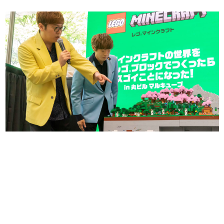
日本のコンテンツ産業やカルチャーに与えた影響を探る企
画です。
日本モバイルゲーム産業史
日本のモバイルゲーム史における主要なトピック・タイト
ルを網羅するほか、開発者へのインタビューや識者による
解説を掲載。約20年の歴史が一望できる決定版！
若ゲのいたり〜ゲームクリエイターの青春〜
『うつヌケ』『ペンと箸』等で知られるマンガ家・田中圭
一先生によるゲーム業界レポートマンガです。
なんでゲームは面白い？
ゲーム開発者・hamatsu氏がゲームの魅力を画面や操作の
具体的な形から解き明かしていく、硬派で骨太な評論連載
です。
ゲームが変えた日本語
「経験値」「裏技」「ラスボス」… ゲームにまつわる言葉
の起源や用法の変遷を、コンピューター文化史研究家・タ
イニーP氏が徹底調査。
カテゴリ
特集記事