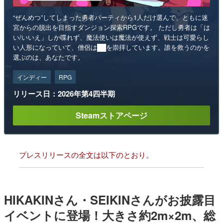
“ぜんめつ”してしまった勇者パーティから1人だけ選んで、ともに迷
宮からの脱出を目指すダンジョン探索RPGです。 ただし勇者は「は
い/いいえ」しか喋れず、魔法使いは魔法が使えず、戦士は可愛らし
い人形になっていて、僧侶は██を崇拝しています。誰を救うのかを
選ぶのは、あなたです。
インディー
RPG
リリース日：2026年第4四半期
Steamストアページ
プレスリリースの全文は以下のとおり。
HIKAKINさん・SEIKINさんがお披露目
イベントに登場！大きさ約2m×2m、総