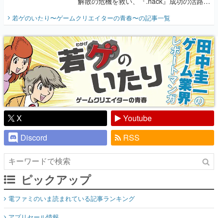
解散の危機を救い、『.hack』成功の活路を
開く。業界の快男児・松山 洋に流れる血は
若ゲのいたり〜ゲームクリエイターの青春〜
の記事一覧
『少年ジャンプ』色だった【若ゲのいた
り】
X
Youtube
Discord
RSS
ピックアップ
電ファミのいま読まれている記事ランキング
アプリセール情報