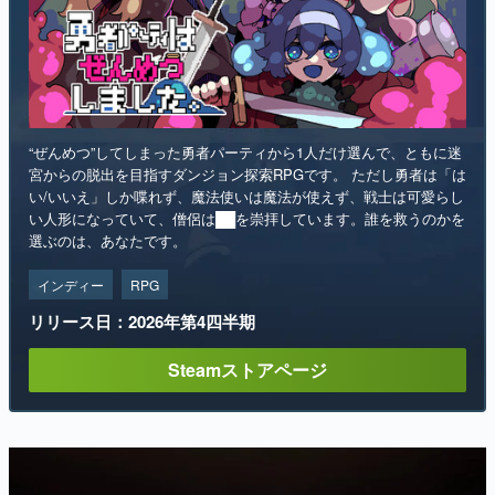
“ぜんめつ”してしまった勇者パーティから1人だけ選んで、ともに迷
宮からの脱出を目指すダンジョン探索RPGです。 ただし勇者は「は
い/いいえ」しか喋れず、魔法使いは魔法が使えず、戦士は可愛らし
い人形になっていて、僧侶は██を崇拝しています。誰を救うのかを
選ぶのは、あなたです。
インディー
RPG
リリース日：2026年第4四半期
Steamストアページ