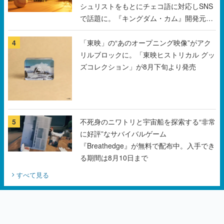
シュリストをもとにチェコ語に対応しSNS
で話題に。『キングダム・カム』開発元や
チェコのプロ野球選手から称賛の声
4
「東映」の“あのオープニング映像”がアク
リルブロックに。「東映ヒストリカル グッ
ズコレクション」が8月下旬より発売
5
不死身のニワトリと宇宙船を探索する“非常
に好評”なサバイバルゲーム
『Breathedge』が無料で配布中。入手でき
る期間は8月10日まで
すべて見る