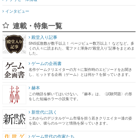
インタビュー
連載・特集一覧
殿堂入り記事
SNS拡散数が数千以上！ ページビュー数万以上！ などなど。多
くの人々に読まれた、電ファミ渾身の“殿堂入り”記事をまとめま
した。
ゲームの企画書
名作ゲームクリエイターの方々に製作時のエピソードをお聞き
し、ヒットする企画（ゲーム）とは何か？を探っていきます。
赫本
この物語を解いてはいけない。『赫本』は、〈試験問題〉の形
をした短編ホラー小説集です。
新世代に訊く
これからのデジタルゲーム市場を担う若きクリエイター達の姿
を追い、彼らのルーツと情熱を探っていきます。
ゲーム世代の作家たち