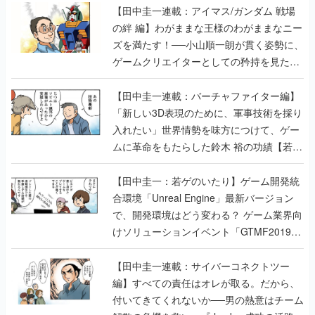
【田中圭一連載：アイマス/ガンダム 戦場
の絆 編】わがままな王様のわがままなニー
ズを満たす！──小山順一朗が貫く姿勢に、
ゲームクリエイターとしての矜持を見た
【若ゲのいたり最終回】
【田中圭一連載：バーチャファイター編】
「新しい3D表現のために、軍事技術を採り
入れたい」世界情勢を味方につけて、ゲー
ムに革命をもたらした鈴木 裕の功績【若ゲ
のいたり】
【田中圭一：若ゲのいたり】ゲーム開発統
合環境「Unreal Engine」最新バージョン
で、開発環境はどう変わる？ ゲーム業界向
けソリューションイベント「GTMF2019」
に行って、より理解を深めよう【PR】
【田中圭一連載：サイバーコネクトツー
編】すべての責任はオレが取る。だから、
付いてきてくれないか──男の熱意はチーム