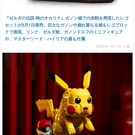
『ゼルダの伝説 時のオカリナ』ガノン城での決戦を再現したレゴ
セットが3月1日発売。巨大なガノンや崩れ落ちる城をレゴブロッ
クで表現。リンク、ゼルダ姫、ガノンドロフのミニフィギュア
や、マスターソード・ハイリアの盾も付属
2026年1月17日 公開