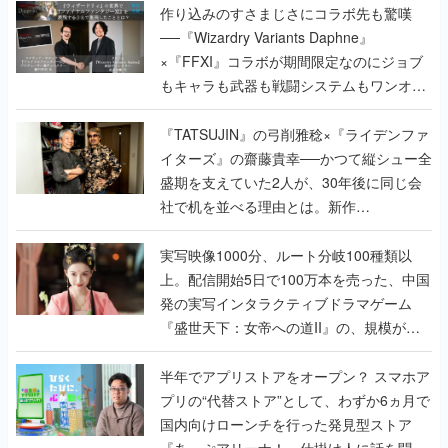
作り込みのすさまじさにコラボ先も驚嘆
──『Wizardry Variants Daphne』
×『FFXI』コラボが期間限定なのにジョブ
もキャラも武器も戦闘システムもワンオフ
で作り込まれた理由を両ディレクターに聞
く
『TATSUJIN』の弓削雅稔×『ライデンファ
イターズ』の齋藤貴幸──かつて縦シュー全
盛期を支えていた2人が、30年後に同じ会
社で机を並べる理由とは。新作
『TATSUJIN EXTREME』で初タッグを組
んだレジェンド2人に訊く開発秘話
実写映像1000分、ルート分岐100種類以
上。配信開始5日で100万本を売った、中国
発の実写インタラクティブドラマゲーム
『盛世天下：女帝への道II』の、規模が違
うこだわりをプロデューサーに聞いた
半年でアプリストアをオープン？ スマホア
プリの“代替ストア”として、わずか6ヵ月で
国内向けローンチを行った発見型ストア
『あっぷアリーナ！』仕掛け人に話を聞い