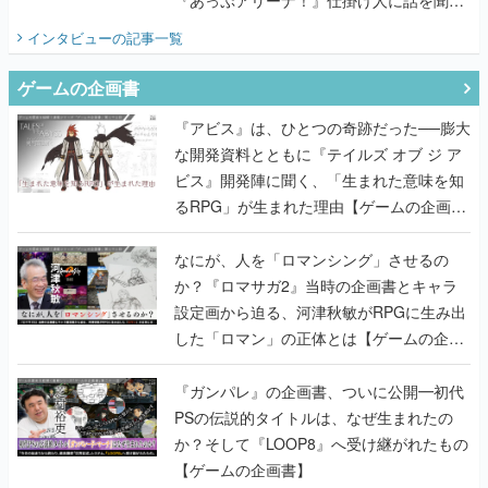
てみた
インタビュー
の記事一覧
ゲームの企画書
『アビス』は、ひとつの奇跡だった──膨大
な開発資料とともに『テイルズ オブ ジ ア
ビス』開発陣に聞く、「生まれた意味を知
るRPG」が生まれた理由【ゲームの企画
書】
なにが、人を「ロマンシング」させるの
か？『ロマサガ2』当時の企画書とキャラ
設定画から迫る、河津秋敏がRPGに生み出
した「ロマン」の正体とは【ゲームの企画
書】
『ガンパレ』の企画書、ついに公開━初代
PSの伝説的タイトルは、なぜ生まれたの
か？そして『LOOP8』へ受け継がれたもの
【ゲームの企画書】