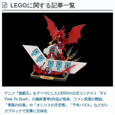
LEGOに関する記事一覧
日本のコンテンツ産業やカルチャーに与えた影響を探る企
画です。
日本モバイルゲーム産業史
日本のモバイルゲーム史における主要なトピック・タイト
ルを網羅するほか、開発者へのインタビューや識者による
解説を掲載。約20年の歴史が一望できる決定版！
若ゲのいたり〜ゲームクリエイターの青春〜
『うつヌケ』『ペンと箸』等で知られるマンガ家・田中圭
一先生によるゲーム業界レポートマンガです。
なんでゲームは面白い？
ゲーム開発者・hamatsu氏がゲームの魅力を画面や操作の
具体的な形から解き明かしていく、硬派で骨太な評論連載
です。
ゲームが変えた日本語
「経験値」「裏技」「ラスボス」… ゲームにまつわる言葉
の起源や用法の変遷を、コンピューター文化史研究家・タ
イニーP氏が徹底調査。
アニメ『遊戯王』をテーマにしたLEGOの公式コンテスト「It’s
Time To Duel!」の最終選考5作品が発表、ファン投票が開始。
カテゴリ
「青眼の白龍」や「オシリスの天空竜」「千年パズル」などがレ
ゴブロックで見事に立体化
特集記事