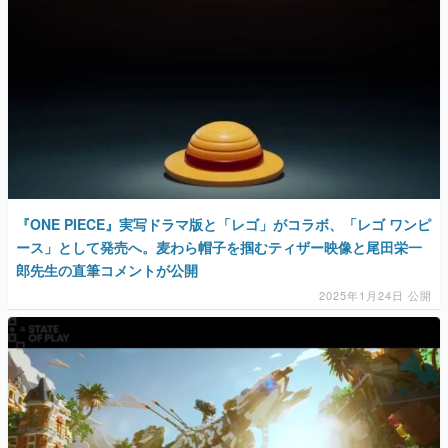
『ONE PIECE』実写ドラマ版と「レゴ」がコラボ、「レゴ ワンピ
ース」として発売へ。麦わら帽子を掴むティザー映像と尾田栄一
郎先生の直筆コメントが公開
2025年1月24日 公開