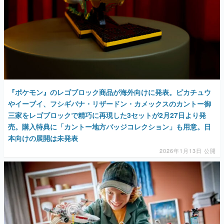
『ポケモン』のレゴブロック商品が海外向けに発表。ピカチュウ
やイーブイ、フシギバナ・リザードン・カメックスのカントー御
三家をレゴブロックで精巧に再現した3セットが2月27日より発
売。購入特典に「カントー地方バッジコレクション」も用意。日
本向けの展開は未発表
2026年1月13日 公開