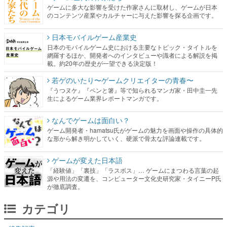
ゲームに多大な影響を受けた作家さんに取材し、ゲームが日本
のコンテンツ産業やカルチャーに与えた影響を探る企画です。
日本モバイルゲーム産業史
日本のモバイルゲーム史における主要なトピック・タイトルを
網羅するほか、開発者へのインタビューや識者による解説を掲
載。約20年の歴史が一望できる決定版！
若ゲのいたり〜ゲームクリエイターの青春〜
『うつヌケ』『ペンと箸』等で知られるマンガ家・田中圭一先
生によるゲーム業界レポートマンガです。
なんでゲームは面白い？
ゲーム開発者・hamatsu氏がゲームの魅力を画面や操作の具体的
な形から解き明かしていく、硬派で骨太な評論連載です。
ゲームが変えた日本語
「経験値」「裏技」「ラスボス」… ゲームにまつわる言葉の起
源や用法の変遷を、コンピューター文化史研究家・タイニーP氏
が徹底調査。
カテゴリ