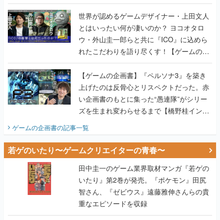
世界が認めるゲームデザイナー・上田文人
とはいったい何が凄いのか？ ヨコオタロ
ウ・外山圭一郎らと共に『ICO』に込めら
れたこだわりを語り尽くす！【ゲームの企
画書】
【ゲームの企画書】『ペルソナ3』を築き
上げたのは反骨心とリスペクトだった。赤
い企画書のもとに集った“愚連隊”がシリー
ズを生まれ変わらせるまで【橋野桂インタ
ビュー】
ゲームの企画書
の記事一覧
若ゲのいたり〜ゲームクリエイターの青春〜
田中圭一のゲーム業界取材マンガ『若ゲの
いたり』第2巻が発売。『ポケモン』田尻
智さん、『ゼビウス』遠藤雅伸さんらの貴
重なエピソードを収録