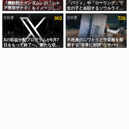
『機動戦士ガンダム』の「シャ
「パリィ」や「ローリング」で
ア専用ザクⅡ」をイメージした
女の子と会話するソウルライク
インタビュー
散水ホースリールが予約開始。
恋愛ゲーム『小早川さんはソウ
注目度
902
注目度
726
本体にはシャアのパーソナルマ
ルライク』無料公開。返事に失
連載・特集一覧
ークやジオン公国軍のエンブレ
敗すると「YOU DIED」
ム、型式番号などを配置
殿堂入り記事
SNS拡散数が数千以上！ ページビュー数万以上！ などな
Xの収益分配プログラムが9月7
不死身のニワトリと宇宙船を探
ど。多くの人々に読まれた、電ファミ渾身の“殿堂入り”記
日をもって終了へ。新たな収益
索する“非常に好評”なサバイバ
事をまとめました。
化制度「Original Content
ルゲーム『Breathedge』が無
Rewards Program」を発表
料で配布中。入手できる期間は8
ゲームの企画書
月10日まで
名作ゲームクリエイターの方々に製作時のエピソードをお
聞きし、ヒットする企画（ゲーム）とは何か？を探ってい
きます。
赫本
この物語を解いてはいけない。『赫本』は、〈試験問題〉
の形をした短編ホラー小説集です。
新世代に訊く
これからのデジタルゲーム市場を担う若きクリエイター達
の姿を追い、彼らのルーツと情熱を探っていきます。
ゲーム世代の作家たち
ゲームに多大な影響を受けた作家さんに取材し、ゲームが