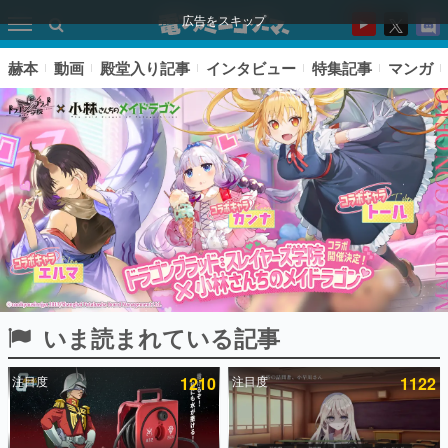
広告をスキップ
赫本
動画
殿堂入り記事
インタビュー
特集記事
マンガ
いま読まれている記事
ピックアップ
注目度
1210
注目度
1122
電ファミのいま読まれている記事ランキング
アプリセール情報