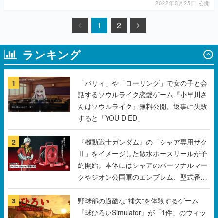
2022年3月25日 公開
1
2
ランキング
1
「パリィ」や「ローリング」で女の子と会
話するソウルライク恋愛ゲーム『小早川さ
んはソウルライク』無料公開。返事に失敗
すると「YOU DIED」
2
『機動戦士ガンダム』の「シャア専用ザク
Ⅱ」をイメージした散水ホースリールが予
約開始。本体にはシャアのパーソナルマー
クやジオン公国軍のエンブレム、型式番号
などを配置
3
野球部の過酷な“補欠”を体験するゲーム
『球ひろいSimulator』が「1件」のウィッ