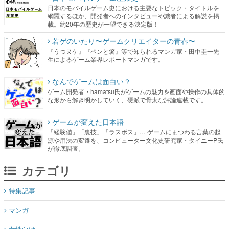
日本のモバイルゲーム史における主要なトピック・タイトルを
網羅するほか、開発者へのインタビューや識者による解説を掲
載。約20年の歴史が一望できる決定版！
若ゲのいたり〜ゲームクリエイターの青春〜
『うつヌケ』『ペンと箸』等で知られるマンガ家・田中圭一先
生によるゲーム業界レポートマンガです。
なんでゲームは面白い？
ゲーム開発者・hamatsu氏がゲームの魅力を画面や操作の具体的
な形から解き明かしていく、硬派で骨太な評論連載です。
ゲームが変えた日本語
「経験値」「裏技」「ラスボス」… ゲームにまつわる言葉の起
源や用法の変遷を、コンピューター文化史研究家・タイニーP氏
が徹底調査。
カテゴリ
特集記事
マンガ