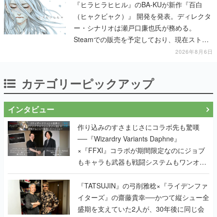
『ヒラヒラヒヒル』のBA-KUが新作『百白
（ヒャクビャク）』 開発を発表。ディレクタ
ー・シナリオは瀬戸口廉也氏が務める。
Steamでの販売を予定しており、現在ストア
ページを準備中
2026年8月6日
カテゴリーピックアップ
インタビュー
作り込みのすさまじさにコラボ先も驚嘆
──『Wizardry Variants Daphne』
×『FFXI』コラボが期間限定なのにジョブ
もキャラも武器も戦闘システムもワンオフ
で作り込まれた理由を両ディレクターに聞
く
『TATSUJIN』の弓削雅稔×『ライデンファ
イターズ』の齋藤貴幸──かつて縦シュー全
盛期を支えていた2人が、30年後に同じ会