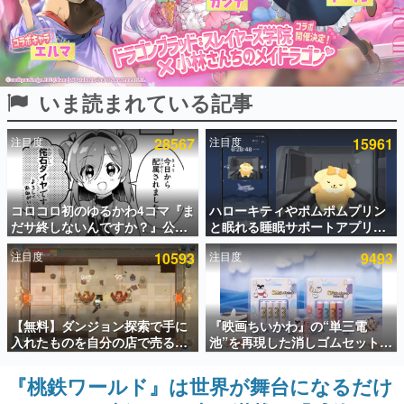
インタビュー
連載・特集一覧
いま読まれている記事
殿堂入り記事
SNS拡散数が数千以上！ ページビュー数万以上！ などな
ど。多くの人々に読まれた、電ファミ渾身の“殿堂入り”記
注目度
28567
注目度
15961
事をまとめました。
ゲームの企画書
名作ゲームクリエイターの方々に製作時のエピソードをお
聞きし、ヒットする企画（ゲーム）とは何か？を探ってい
コロコロ初のゆるかわ4コマ『ま
ハローキティやポムポムプリン
きます。
だサ終しないんですか？』公開
と眠れる睡眠サポートアプリ
スタート。主人公は新入社員の
『ゆめたび』が配信中。キャラ
赫本
注目度
10593
注目度
9493
侘石ダイヤ、ゲーム会社を舞台
ごとのASMRや目覚ましアラー
この物語を解いてはいけない。『赫本』は、〈試験問題〉
にトラブルへ対応する社員たち
ムも搭載
の形をした短編ホラー小説集です。
を描く
新世代に訊く
【無料】ダンジョン探索で手に
『映画ちいかわ』の“単三電
これからのデジタルゲーム市場を担う若きクリエイター達
入れたものを自分の店で売るゲ
池”を再現した消しゴムセットが
の姿を追い、彼らのルーツと情熱を探っていきます。
ーム『Moonlighter』がSteam
8月7日より発売決定。公式は
にて無料配布中！続編
「在ったものを 消しながら いつ
『桃鉄ワールド』は世界が舞台になるだけ
ゲーム世代の作家たち
『Moonlighter 2』の9月2日正
かなくなる 永遠のいのち」と紹
ゲームに多大な影響を受けた作家さんに取材し、ゲームが