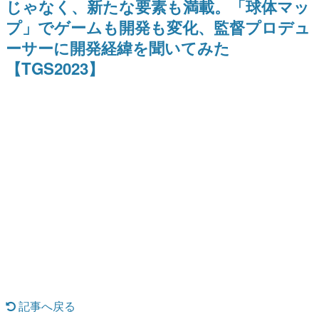
じゃなく、新たな要素も満載。「球体マッ
式リリースを記念したキャンペ
介
日本のコンテンツ産業やカルチャーに与えた影響を探る企
ーン
プ」でゲームも開発も変化、監督プロデュ
画です。
ーサーに開発経緯を聞いてみた
日本モバイルゲーム産業史
日本のモバイルゲーム史における主要なトピック・タイト
【TGS2023】
ルを網羅するほか、開発者へのインタビューや識者による
解説を掲載。約20年の歴史が一望できる決定版！
若ゲのいたり〜ゲームクリエイターの青春〜
『うつヌケ』『ペンと箸』等で知られるマンガ家・田中圭
一先生によるゲーム業界レポートマンガです。
なんでゲームは面白い？
ゲーム開発者・hamatsu氏がゲームの魅力を画面や操作の
具体的な形から解き明かしていく、硬派で骨太な評論連載
です。
ゲームが変えた日本語
「経験値」「裏技」「ラスボス」… ゲームにまつわる言葉
の起源や用法の変遷を、コンピューター文化史研究家・タ
イニーP氏が徹底調査。
カテゴリ
記事へ戻る
特集記事