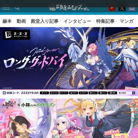
広告をスキップ
赫本
動画
殿堂入り記事
インタビュー
特集記事
マンガ
ピックアップ
電ファミのいま読まれている記事ランキング
アプリセール情報