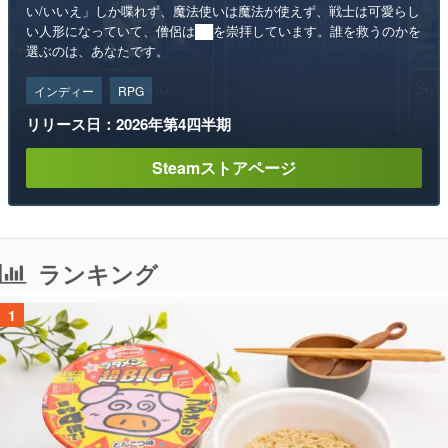
い/いいえ」しか喋れず、魔法使いは魔法が使えず、戦士は可愛らし
い人形になっていて、僧侶は██を崇拝しています。誰を救うのかを
選ぶのは、あなたです。
インディー
RPG
リリース日：2026年第4四半期
Steamストアページ
ランキング
1