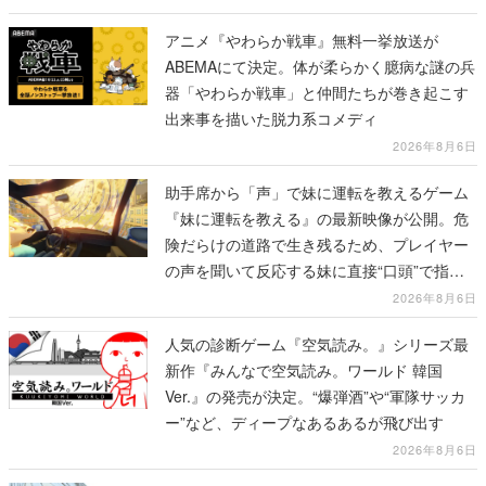
アニメ『やわらか戦車』無料一挙放送が
ABEMAにて決定。体が柔らかく臆病な謎の兵
器「やわらか戦車」と仲間たちが巻き起こす
出来事を描いた脱力系コメディ
2026年8月6日
助手席から「声」で妹に運転を教えるゲーム
『妹に運転を教える』の最新映像が公開。危
険だらけの道路で生き残るため、プレイヤー
の声を聞いて反応する妹に直接“口頭”で指示
を出していく
2026年8月6日
人気の診断ゲーム『空気読み。』シリーズ最
新作『みんなで空気読み。ワールド 韓国
Ver.』の発売が決定。“爆弾酒”や“軍隊サッカ
ー”など、ディープなあるあるが飛び出す
2026年8月6日