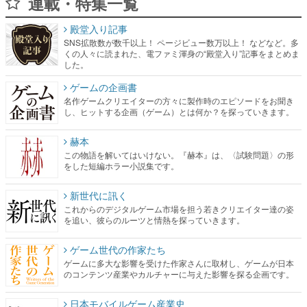
連載・特集一覧
殿堂入り記事
SNS拡散数が数千以上！ ページビュー数万以上！ などなど。多
くの人々に読まれた、電ファミ渾身の“殿堂入り”記事をまとめま
した。
ゲームの企画書
名作ゲームクリエイターの方々に製作時のエピソードをお聞き
し、ヒットする企画（ゲーム）とは何か？を探っていきます。
赫本
この物語を解いてはいけない。『赫本』は、〈試験問題〉の形
をした短編ホラー小説集です。
新世代に訊く
これからのデジタルゲーム市場を担う若きクリエイター達の姿
を追い、彼らのルーツと情熱を探っていきます。
ゲーム世代の作家たち
ゲームに多大な影響を受けた作家さんに取材し、ゲームが日本
のコンテンツ産業やカルチャーに与えた影響を探る企画です。
日本モバイルゲーム産業史