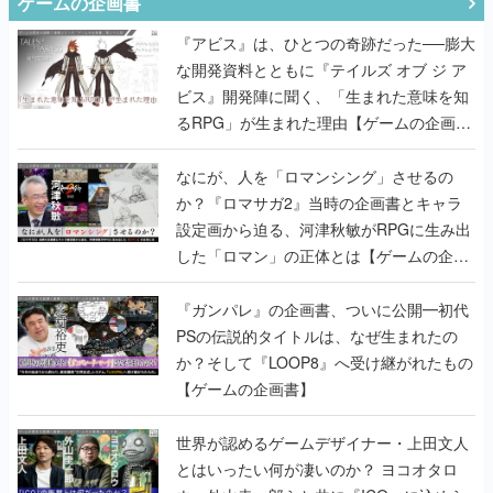
ゲームの企画書
『アビス』は、ひとつの奇跡だった──膨大
な開発資料とともに『テイルズ オブ ジ ア
ビス』開発陣に聞く、「生まれた意味を知
るRPG」が生まれた理由【ゲームの企画
書】
なにが、人を「ロマンシング」させるの
か？『ロマサガ2』当時の企画書とキャラ
設定画から迫る、河津秋敏がRPGに生み出
した「ロマン」の正体とは【ゲームの企画
書】
『ガンパレ』の企画書、ついに公開━初代
PSの伝説的タイトルは、なぜ生まれたの
か？そして『LOOP8』へ受け継がれたもの
【ゲームの企画書】
世界が認めるゲームデザイナー・上田文人
とはいったい何が凄いのか？ ヨコオタロ