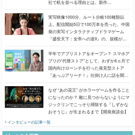
社で机を並べる理由とは。新作
『TATSUJIN EXTREME』で初タッグを組
んだレジェンド2人に訊く開発秘話
実写映像1000分、ルート分岐100種類以
上。配信開始5日で100万本を売った、中国
発の実写インタラクティブドラマゲーム
『盛世天下：女帝への道II』の、規模が違
うこだわりをプロデューサーに聞いた
半年でアプリストアをオープン？ スマホア
プリの“代替ストア”として、わずか6ヵ月で
国内向けローンチを行った発見型ストア
『あっぷアリーナ！』仕掛け人に話を聞い
てみた
なぜ “あの花王” がホラーゲームを作ること
になったのか？ 敵に見つからないようにマ
ジックリンでこっそり掃除する『しずかな
おそうじ』が生まれるまで【開発座談会】
インタビュー
の記事一覧