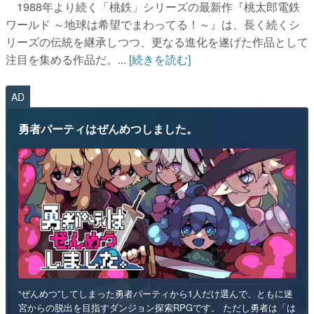
1988年より続く「桃鉄」シリーズの最新作『桃太郎電鉄
ワールド ～地球は希望でまわってる！～』は、長く続くシ
リーズの伝統を継承しつつ、更なる進化を遂げた作品として
注目を集める作品だ。...
[続きを読む]
AD
勇者パーティはぜんめつしました。
“ぜんめつ”してしまった勇者パーティから1人だけ選んで、ともに迷
宮からの脱出を目指すダンジョン探索RPGです。 ただし勇者は「は