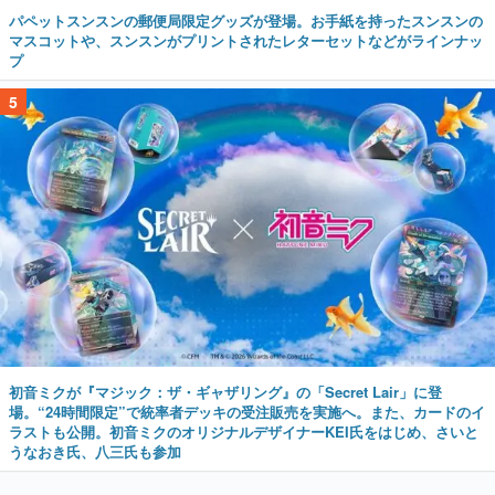
パペットスンスンの郵便局限定グッズが登場。お手紙を持ったスンスンの
マスコットや、スンスンがプリントされたレターセットなどがラインナッ
プ
5
初音ミクが『マジック：ザ・ギャザリング』の「Secret Lair」に登
場。“24時間限定”で統率者デッキの受注販売を実施へ。また、カードのイ
ラストも公開。初音ミクのオリジナルデザイナーKEI氏をはじめ、さいと
うなおき氏、八三氏も参加