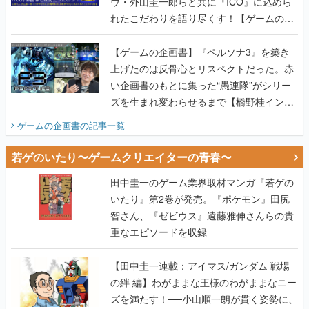
ウ・外山圭一郎らと共に『ICO』に込めら
れたこだわりを語り尽くす！【ゲームの企
画書】
【ゲームの企画書】『ペルソナ3』を築き
上げたのは反骨心とリスペクトだった。赤
い企画書のもとに集った“愚連隊”がシリー
ズを生まれ変わらせるまで【橋野桂インタ
ビュー】
ゲームの企画書
の記事一覧
若ゲのいたり〜ゲームクリエイターの青春〜
田中圭一のゲーム業界取材マンガ『若ゲの
いたり』第2巻が発売。『ポケモン』田尻
智さん、『ゼビウス』遠藤雅伸さんらの貴
重なエピソードを収録
【田中圭一連載：アイマス/ガンダム 戦場
の絆 編】わがままな王様のわがままなニー
ズを満たす！──小山順一朗が貫く姿勢に、