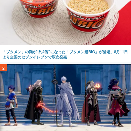
「ブタメン」の麺が“約4倍”になった「ブタメン超BIG」が登場。8月11日
より全国のセブンイレブンで順次発売
2