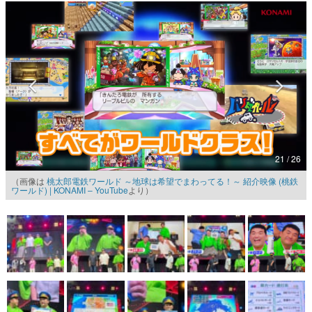
マンガ
女性向け
アプリレビュー
その他
電ファミニコゲーマーとは？
21 / 26
運営：株式会社マレ
（画像は
桃太郎電鉄ワールド ～地球は希望でまわってる！～ 紹介映像 (桃鉄
ワールド) | KONAMI – YouTube
より）