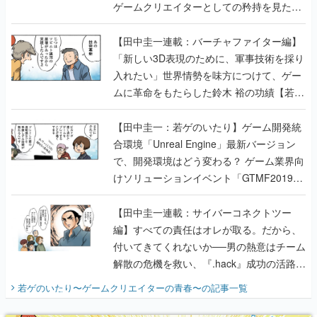
ゲームクリエイターとしての矜持を見た
【若ゲのいたり最終回】
【田中圭一連載：バーチャファイター編】
「新しい3D表現のために、軍事技術を採り
入れたい」世界情勢を味方につけて、ゲー
ムに革命をもたらした鈴木 裕の功績【若ゲ
のいたり】
【田中圭一：若ゲのいたり】ゲーム開発統
合環境「Unreal Engine」最新バージョン
で、開発環境はどう変わる？ ゲーム業界向
けソリューションイベント「GTMF2019」
に行って、より理解を深めよう【PR】
【田中圭一連載：サイバーコネクトツー
編】すべての責任はオレが取る。だから、
付いてきてくれないか──男の熱意はチーム
解散の危機を救い、『.hack』成功の活路を
開く。業界の快男児・松山 洋に流れる血は
若ゲのいたり〜ゲームクリエイターの青春〜
の記事一覧
『少年ジャンプ』色だった【若ゲのいた
り】