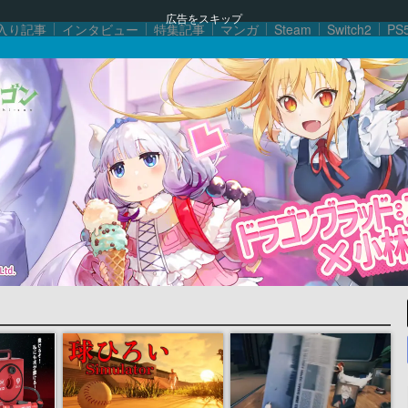
広告をスキップ
入り記事
インタビュー
特集記事
マンガ
Steam
Switch2
PS