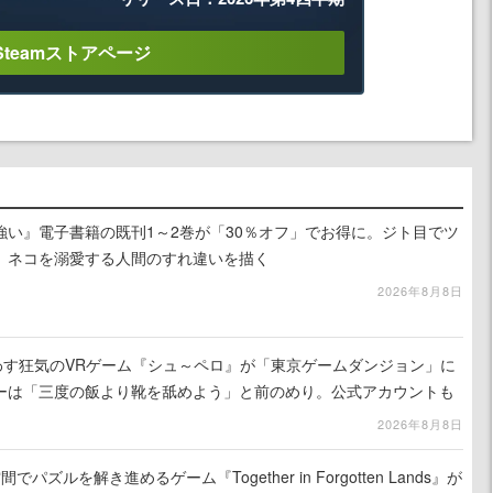
Steamストアページ
強い』電子書籍の既刊1～2巻が「30％オフ」でお得に。ジト目でツ
、ネコを溺愛する人間のすれ違いを描く
2026年8月8日
わす狂気のVRゲーム『シュ～ペロ』が「東京ゲームダンジョン」に
ーは「三度の飯より靴を舐めよう」と前のめり。公式アカウントも
リースに向けて開発中
2026年8月8日
ズルを解き進めるゲーム『Together in Forgotten Lands』が