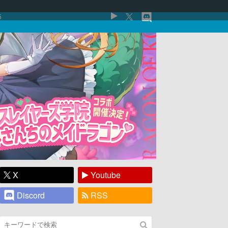
5
X
Youtube
Discord
RSS