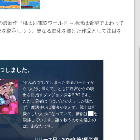
の最新作『桃太郎電鉄ワールド ～地球は希望でまわって
統を継承しつつ、更なる進化を遂げた作品として注目を
つしました。
“ぜんめつ”してしまった勇者パーティか
ら1人だけ選んで、ともに迷宮からの脱
出を目指すダンジョン探索RPGです。
ただし勇者は「はい/いいえ」しか喋れ
ず、魔法使いは魔法が使えず、戦士は可
愛らしい人形になっていて、僧侶は██を
崇拝しています。誰を救うのかを選ぶの
は、あなたです。
リリース日：2026年第4四半期