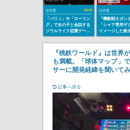
5819
注目度
注目度
「パリィ」や「ローリン
『機動戦士ガン
グ」で女の子と会話する
「シャア専用ザ
ソウルライク恋愛ゲーム
イメージした散
『小早川さんはソウルラ
リールが予約開
イク』無料公開。返事に
にはシャアのパ
失敗すると「YOU
マークやジオン
『桃鉄ワールド』は世界
DIED」
エンブレム、型
も満載。「球体マップ」
どを配置
サーに開発経緯を聞いてみた
記事へ戻る