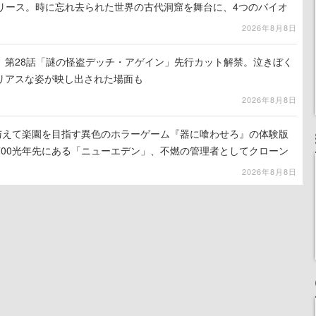
でリリース。時に忘れ去られた世界の古代洞窟を舞台に、4つのバイオ
出を目指す
2026年8月8日
』第28話「謎の怪盗デッチ・アゲイン」先行カット解禁。泣きぼく
リアスな姿が映し出された場面も
2026年8月8日
を与えて楽園を目指す異色のホラーゲーム『器に喰わせろ』の体験版
700光年先にある「ニューエデン」、不燃の管理者としてクローン
て神に捧げる
2026年8月8日