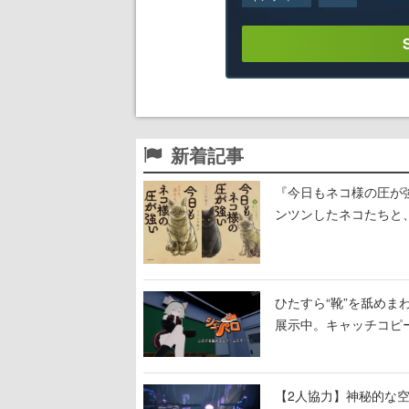
新着記事
『今日もネコ様の圧が
ンツンしたネコたちと
ひたすら“靴”を舐めま
展示中。キャッチコピ
開設され、2026年リ
【2人協力】神秘的な空間でパ