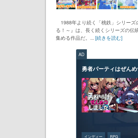
1988年より続く「桃鉄」シリーズ
る！～』は、長く続くシリーズの伝
集める作品だ。...
[続きを読む]
AD
勇者パーティはぜんめ
インディー
RPG