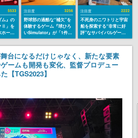
5533
3256
2222
注目度
注目度
ダム』の
野球部の過酷な“補欠”を
不死身のニワトリと宇宙
クⅡ」を
体験するゲーム『球ひろ
船を探索する“非常に好
水ホース
いSimulator』が「1件」
評”なサバイバルゲーム
始。本体
のウィッシュリストをも
『Breathedge』が無料
ーソナル
とにチェコ語に対応し
で配布中。入手できる期
公国軍の
SNSで話題に。『キング
間は8月10日まで
が舞台になるだけじゃなく、新たな要素
式番号な
ダム・カム』開発元やチ
でゲームも開発も変化、監督プロデュー
ェコのプロ野球選手から
称賛の声
【TGS2023】