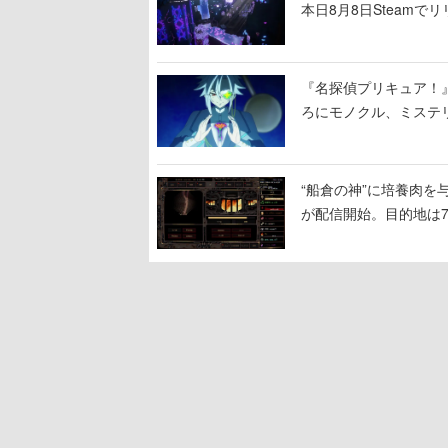
本日8月8日Steam
ームを探索しながら脱
『名探偵プリキュア！
ろにモノクル、ミステ
“船倉の神”に培養肉
が配信開始。目的地は
人間を増やし、加工し