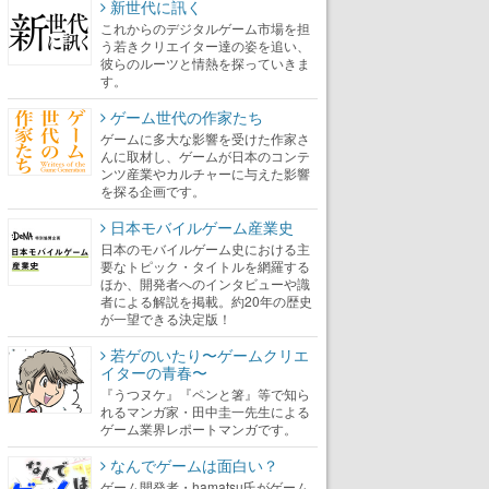
新世代に訊く
これからのデジタルゲーム市場を担
う若きクリエイター達の姿を追い、
彼らのルーツと情熱を探っていきま
す。
ゲーム世代の作家たち
ゲームに多大な影響を受けた作家さ
んに取材し、ゲームが日本のコンテ
ンツ産業やカルチャーに与えた影響
を探る企画です。
日本モバイルゲーム産業史
日本のモバイルゲーム史における主
要なトピック・タイトルを網羅する
ほか、開発者へのインタビューや識
者による解説を掲載。約20年の歴史
が一望できる決定版！
若ゲのいたり〜ゲームクリエ
イターの青春〜
『うつヌケ』『ペンと箸』等で知ら
れるマンガ家・田中圭一先生による
ゲーム業界レポートマンガです。
なんでゲームは面白い？
ゲーム開発者・hamatsu氏がゲーム