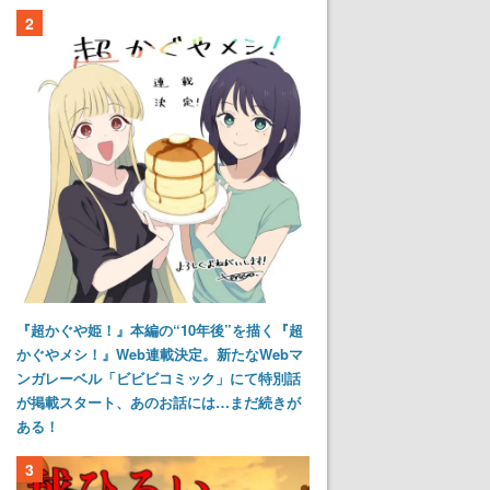
2
『超かぐや姫！』本編の“10年後”を描く『超
かぐやメシ！』Web連載決定。新たなWebマ
ンガレーベル「ビビビコミック」にて特別話
が掲載スタート、あのお話には…まだ続きが
ある！
3