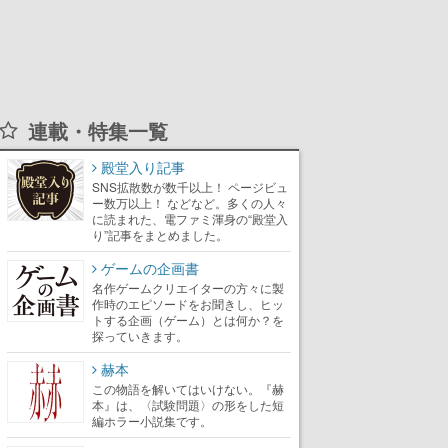
連載・特集一覧
殿堂入り記事
SNS拡散数が数千以上！ ページビュ
ー数万以上！ などなど。多くの人々
に読まれた、電ファミ渾身の“殿堂入
り”記事をまとめました。
ゲームの企画書
名作ゲームクリエイターの方々に製
作時のエピソードをお聞きし、ヒッ
トする企画（ゲーム）とは何か？を
探っていきます。
赫本
この物語を解いてはいけない。『赫
本』は、〈試験問題〉の形をした短
編ホラー小説集です。