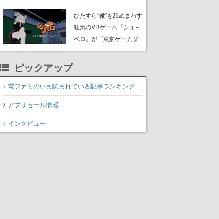
たネコたちと、ネコを溺
愛する人間のすれ違いを
ひたすら“靴”を舐めまわす
描く
狂気のVRゲーム『シュ～
ペロ』が「東京ゲームダ
ンジョン」に展示中。キ
ャッチコピーは「三度の
ピックアップ
飯より靴を舐めよう」と
前のめり。公式アカウン
電ファミのいま読まれている記事ランキング
トも開設され、2026年リ
アプリセール情報
リースに向けて開発中
インタビュー