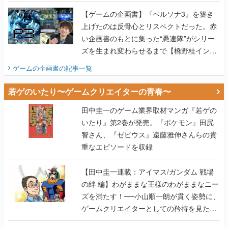
画書】
【ゲームの企画書】『ペルソナ3』を築き
上げたのは反骨心とリスペクトだった。赤
い企画書のもとに集った“愚連隊”がシリー
ズを生まれ変わらせるまで【橋野桂インタ
ビュー】
ゲームの企画書
の記事一覧
若ゲのいたり〜ゲームクリエイターの青春〜
田中圭一のゲーム業界取材マンガ『若ゲの
いたり』第2巻が発売。『ポケモン』田尻
智さん、『ゼビウス』遠藤雅伸さんらの貴
重なエピソードを収録
【田中圭一連載：アイマス/ガンダム 戦場
の絆 編】わがままな王様のわがままなニー
ズを満たす！──小山順一朗が貫く姿勢に、
ゲームクリエイターとしての矜持を見た
【若ゲのいたり最終回】