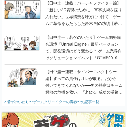
【田中圭一連載：バーチャファイター編】
「新しい3D表現のために、軍事技術を採り
入れたい」世界情勢を味方につけて、ゲー
ムに革命をもたらした鈴木 裕の功績【若ゲ
のいたり】
【田中圭一：若ゲのいたり】ゲーム開発統
合環境「Unreal Engine」最新バージョン
で、開発環境はどう変わる？ ゲーム業界向
けソリューションイベント「GTMF2019」
に行って、より理解を深めよう【PR】
【田中圭一連載：サイバーコネクトツー
編】すべての責任はオレが取る。だから、
付いてきてくれないか──男の熱意はチーム
解散の危機を救い、『.hack』成功の活路を
開く。業界の快男児・松山 洋に流れる血は
若ゲのいたり〜ゲームクリエイターの青春〜
の記事一覧
『少年ジャンプ』色だった【若ゲのいた
り】