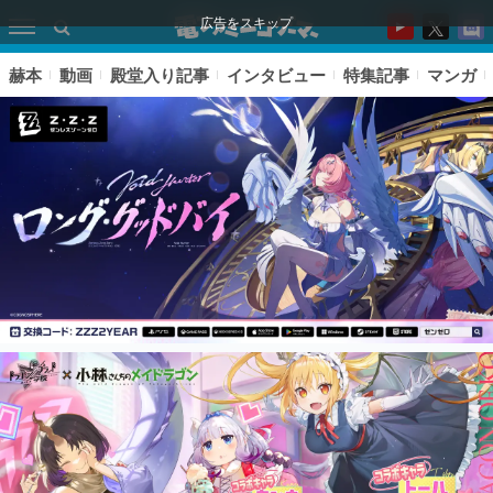
広告をスキップ
赫本
動画
殿堂入り記事
インタビュー
特集記事
マンガ
ピックアップ
電ファミのいま読まれている記事ランキング
アプリセール情報