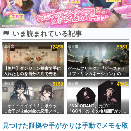
インタビュー
連載・特集一覧
いま読まれている記事
殿堂入り記事
SNS拡散数が数千以上！ ページビュー数万以上！ などな
ど。多くの人々に読まれた、電ファミ渾身の“殿堂入り”記
注目度
12496
注目度
5951
事をまとめました。
ゲームの企画書
名作ゲームクリエイターの方々に製作時のエピソードをお
聞きし、ヒットする企画（ゲーム）とは何か？を探ってい
【無料】ダンジョン探索で手に
ゲームフリーク、『ビースト・
きます。
入れたものを自分の店で売るゲ
オブ・リンカネーション』の継
ーム『Moonlighter』がSteam
続的なアプデ方針を表明。ユー
赫本
注目度
5159
注目度
4862
にて無料配布中！続編
ザーからの意見を真摯に受け止
この物語を解いてはいけない。『赫本』は、〈試験問題〉
『Moonlighter 2』の9月2日正
めて対応へ。修正パッチは約1週
の形をした短編ホラー小説集です。
式リリースを記念したキャンペ
間以内に配信される予定
ーン
新世代に訊く
「オイイイイイ！？」系ツッコ
『VALORANT』元プロ
これからのデジタルゲーム市場を担う若きクリエイター達
ミ女子が攻略対象の恋愛ノベル
「GON」の“あの名場面”がデザ
の姿を追い、彼らのルーツと情熱を探っていきます。
ゲーム『美術部カノジョ』
インされた新作グッズが本日8月
Steamストアページが公開。
5日より期間限定で発売。Tシャ
見つけた証拠や手がかりは手動でメモを取
ゲーム世代の作家たち
「お前らーそろそろ自重しろ
ツやコインケース、アクキーな
ゲームに多大な影響を受けた作家さんに取材し、ゲームが