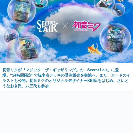
初音ミクが『マジック：ザ・ギャザリング』の「Secret Lair」に登
場。“24時間限定”で統率者デッキの受注販売を実施へ。また、カードのイ
ラストも公開。初音ミクのオリジナルデザイナーKEI氏をはじめ、さいと
うなおき氏、八三氏も参加