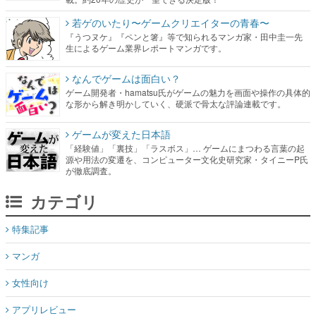
若ゲのいたり〜ゲームクリエイターの青春〜
『うつヌケ』『ペンと箸』等で知られるマンガ家・田中圭一先
生によるゲーム業界レポートマンガです。
なんでゲームは面白い？
ゲーム開発者・hamatsu氏がゲームの魅力を画面や操作の具体的
な形から解き明かしていく、硬派で骨太な評論連載です。
ゲームが変えた日本語
「経験値」「裏技」「ラスボス」… ゲームにまつわる言葉の起
源や用法の変遷を、コンピューター文化史研究家・タイニーP氏
が徹底調査。
カテゴリ
特集記事
マンガ
女性向け
アプリレビュー