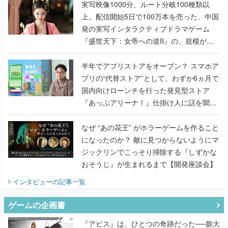
んだレジェンド2人に訊く開発秘話
実写映像1000分、ルート分岐100種類以
上。配信開始5日で100万本を売った、中国
発の実写インタラクティブドラマゲーム
『盛世天下：女帝への道II』の、規模が違
うこだわりをプロデューサーに聞いた
半年でアプリストアをオープン？ スマホア
プリの“代替ストア”として、わずか6ヵ月で
国内向けローンチを行った発見型ストア
『あっぷアリーナ！』仕掛け人に話を聞い
てみた
なぜ “あの花王” がホラーゲームを作ること
になったのか？ 敵に見つからないようにマ
ジックリンでこっそり掃除する『しずかな
おそうじ』が生まれるまで【開発座談会】
インタビュー
の記事一覧
ゲームの企画書
『アビス』は、ひとつの奇跡だった──膨大