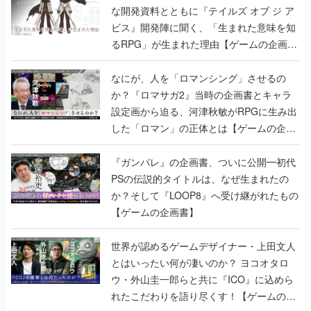
な開発資料とともに『テイルズ オブ ジ ア
ビス』開発陣に聞く、「生まれた意味を知
るRPG」が生まれた理由【ゲームの企画
書】
なにが、人を「ロマンシング」させるの
か？『ロマサガ2』当時の企画書とキャラ
設定画から迫る、河津秋敏がRPGに生み出
した「ロマン」の正体とは【ゲームの企画
書】
『ガンパレ』の企画書、ついに公開━初代
PSの伝説的タイトルは、なぜ生まれたの
か？そして『LOOP8』へ受け継がれたもの
【ゲームの企画書】
世界が認めるゲームデザイナー・上田文人
とはいったい何が凄いのか？ ヨコオタロ
ウ・外山圭一郎らと共に『ICO』に込めら
れたこだわりを語り尽くす！【ゲームの企