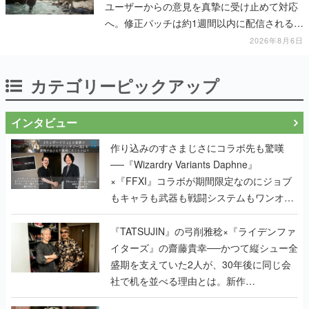
ユーザーからの意見を真摯に受け止めて対応
へ。修正パッチは約1週間以内に配信される予
定
2026年8月6日
カテゴリーピックアップ
インタビュー
作り込みのすさまじさにコラボ先も驚嘆
──『Wizardry Variants Daphne』
×『FFXI』コラボが期間限定なのにジョブ
もキャラも武器も戦闘システムもワンオフ
で作り込まれた理由を両ディレクターに聞
く
『TATSUJIN』の弓削雅稔×『ライデンファ
イターズ』の齋藤貴幸──かつて縦シュー全
盛期を支えていた2人が、30年後に同じ会
社で机を並べる理由とは。新作
『TATSUJIN EXTREME』で初タッグを組