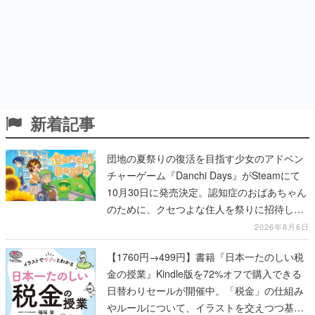
新着記事
団地の夏祭りの復活を目指す少女のアドベン
チャーゲーム『Danchi Days』がSteamにて
10月30日に発売決定。認知症のおばあちゃん
のために、クセつよな住人を祭りに招待して
いく
2026年8月6日
【1760円→499円】書籍『日本一たのしい税
金の授業』Kindle版を72%オフで購入できる
日替わりセールが開催中。「税金」の仕組み
やルールについて、イラストを交えつつ基本