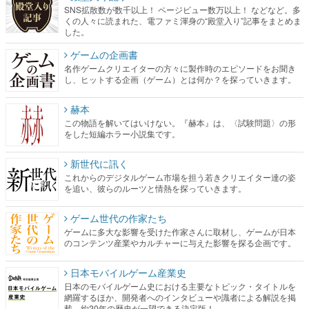
SNS拡散数が数千以上！ ページビュー数万以上！ などなど。多
くの人々に読まれた、電ファミ渾身の“殿堂入り”記事をまとめま
した。
ゲームの企画書
名作ゲームクリエイターの方々に製作時のエピソードをお聞き
し、ヒットする企画（ゲーム）とは何か？を探っていきます。
赫本
この物語を解いてはいけない。『赫本』は、〈試験問題〉の形
をした短編ホラー小説集です。
新世代に訊く
これからのデジタルゲーム市場を担う若きクリエイター達の姿
を追い、彼らのルーツと情熱を探っていきます。
ゲーム世代の作家たち
ゲームに多大な影響を受けた作家さんに取材し、ゲームが日本
のコンテンツ産業やカルチャーに与えた影響を探る企画です。
日本モバイルゲーム産業史
日本のモバイルゲーム史における主要なトピック・タイトルを
網羅するほか、開発者へのインタビューや識者による解説を掲
載。約20年の歴史が一望できる決定版！