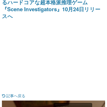
るハードコアな超本格派推理ゲーム
ー？＾＾」暗黒微笑の夢女子
どが全品受注生産で登場、過去
日本のコンテンツ産業やカルチャーに与えた影響を探る企
や、萌え声不思議ちゃん女子と
に発売したグッズの再販も
『Scene Investigators』10月24日リリー
画です。
青春を謳歌
スへ
日本モバイルゲーム産業史
日本のモバイルゲーム史における主要なトピック・タイト
ルを網羅するほか、開発者へのインタビューや識者による
解説を掲載。約20年の歴史が一望できる決定版！
若ゲのいたり〜ゲームクリエイターの青春〜
『うつヌケ』『ペンと箸』等で知られるマンガ家・田中圭
一先生によるゲーム業界レポートマンガです。
なんでゲームは面白い？
ゲーム開発者・hamatsu氏がゲームの魅力を画面や操作の
具体的な形から解き明かしていく、硬派で骨太な評論連載
です。
ゲームが変えた日本語
「経験値」「裏技」「ラスボス」… ゲームにまつわる言葉
の起源や用法の変遷を、コンピューター文化史研究家・タ
イニーP氏が徹底調査。
カテゴリ
記事へ戻る
特集記事