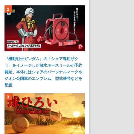
2
『機動戦士ガンダム』の「シャア専用ザク
Ⅱ」をイメージした散水ホースリールが予約
開始。本体にはシャアのパーソナルマークや
ジオン公国軍のエンブレム、型式番号などを
配置
3