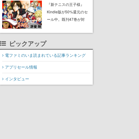
に2027年オープン！
『新テニスの王子様』
ScottGamesとの共同開
Kindle版が50%還元のセ
発、食事だけでなくステ
ール中。既刊47巻が対
ージショーや没入型のホ
象、最終巻の発売前にお
ラー体験も楽しめる
得にまとめ買いするチャ
ンス
ピックアップ
電ファミのいま読まれている記事ランキング
アプリセール情報
インタビュー