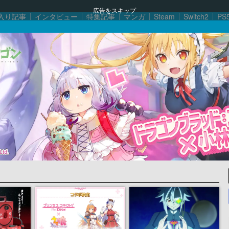
広告をスキップ
入り記事
インタビュー
特集記事
マンガ
Steam
Switch2
PS