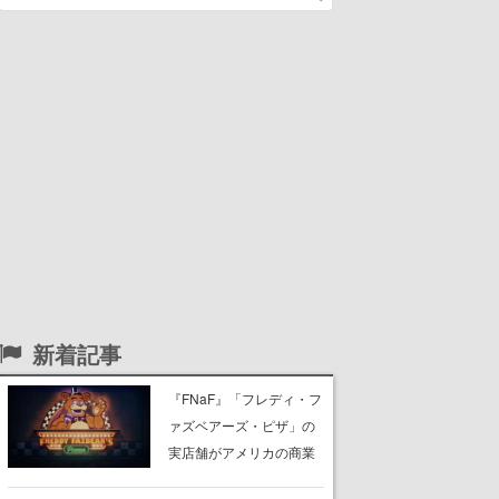
新着記事
『FNaF』「フレディ・フ
ァズベアーズ・ピザ」の
実店舗がアメリカの商業
施設「American Dream」