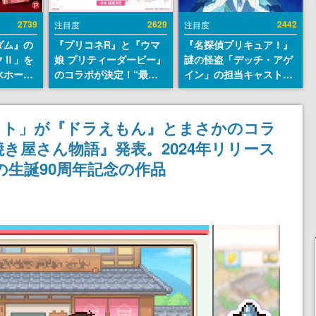
2739
2629
2442
注目度
注目度
ダム』の
『プリコネR』と『ウマ
『名探偵プリキュア！』
クⅡ」を
娘 プリティーダービー』
謎の怪盗「デッチ・アゲ
水ホース
のコラボが決定！“最大
イン」の担当キャストは
始。本体
170連無料”の8.5周年キ
天﨑滉平さんと判明。
ーソナル
ャンペーンなども発表
『Re:ゼロから始める異
公国軍の
世界生活』オットー役、
フト」が『ドラえもん』とまさかのコラ
式番号な
『ヒプノシスマイク』山
き屋さん物語』発表。2024年リリース
田三郎役など
の生誕90周年記念の作品