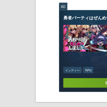
AD
勇者パーティはぜんめ
インディー
RPG