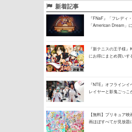
新着記事
『FNaF』「フレデ
「American Dre
ージショーや没入型の
『新テニスの王子様』K
にお得にまとめ買いす
『NTE』オフライン
レイヤーと影鬼ごっこ
【無料】プリキュア映画
画ほぼすべてが見放題