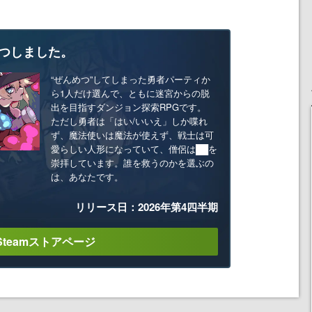
つしました。
“ぜんめつ”してしまった勇者パーティか
ら1人だけ選んで、ともに迷宮からの脱
出を目指すダンジョン探索RPGです。
ただし勇者は「はい/いいえ」しか喋れ
ず、魔法使いは魔法が使えず、戦士は可
愛らしい人形になっていて、僧侶は██を
崇拝しています。誰を救うのかを選ぶの
は、あなたです。
リリース日：2026年第4四半期
Steamストアページ