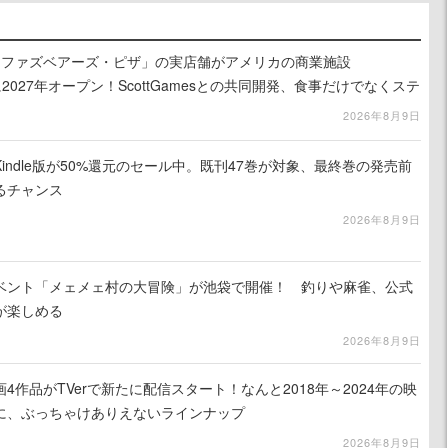
ィ・ファズベアーズ・ピザ」の実店舗がアメリカの商業施設
am」に2027年オープン！ScottGamesとの共同開発、食事だけでなくステ
ホラー体験も楽しめる
2026年8月9日
indle版が50%還元のセール中。既刊47巻が対象、最終巻の発売前
るチャンス
2026年8月9日
イベント「メェメェ村の大冒険」が池袋で開催！ 釣りや麻雀、公式
が楽しめる
2026年8月9日
4作品がTVerで新たに配信スタート！なんと2018年～2024年の映
に、ぶっちゃけありえないラインナップ
2026年8月9日