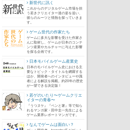
新世代に訊く
これからのデジタルゲーム市場を担
う若きクリエイター達の姿を追い、
彼らのルーツと情熱を探っていきま
す。
ゲーム世代の作家たち
ゲームに多大な影響を受けた作家さ
んに取材し、ゲームが日本のコンテ
ンツ産業やカルチャーに与えた影響
を探る企画です。
日本モバイルゲーム産業史
日本のモバイルゲーム史における主
要なトピック・タイトルを網羅する
ほか、開発者へのインタビューや識
者による解説を掲載。約20年の歴史
が一望できる決定版！
若ゲのいたり〜ゲームクリエ
イターの青春〜
『うつヌケ』『ペンと箸』等で知ら
れるマンガ家・田中圭一先生による
ゲーム業界レポートマンガです。
なんでゲームは面白い？
ゲーム開発者・hamatsu氏がゲーム