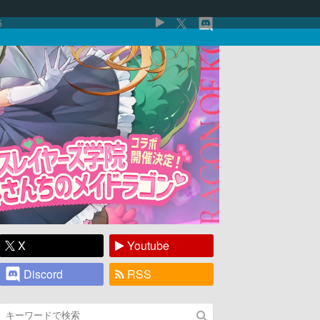
5
X
Youtube
Discord
RSS