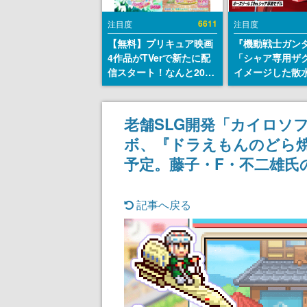
6611
注目度
注目度
【無料】プリキュア映画
『機動戦士ガン
4作品がTVerで新たに配
「シャア専用ザ
信スタート！なんと2018
イメージした散
年～2024年の映画ほぼす
リールが予約開
べてが見放題に、ぶっち
にはシャアのパ
ゃけありえないラインナ
マークやジオン
老舗SLG開発「カイロソ
ップ
エンブレム、型
ボ、『ドラえもんのどら焼
どを配置
予定。藤子・F・不二雄氏
記事へ戻る