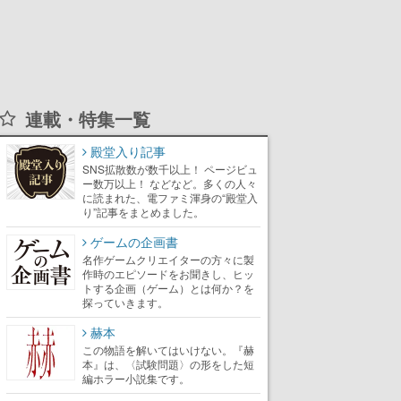
連載・特集一覧
殿堂入り記事
SNS拡散数が数千以上！ ページビュ
ー数万以上！ などなど。多くの人々
に読まれた、電ファミ渾身の“殿堂入
り”記事をまとめました。
ゲームの企画書
名作ゲームクリエイターの方々に製
作時のエピソードをお聞きし、ヒッ
トする企画（ゲーム）とは何か？を
探っていきます。
赫本
この物語を解いてはいけない。『赫
本』は、〈試験問題〉の形をした短
編ホラー小説集です。