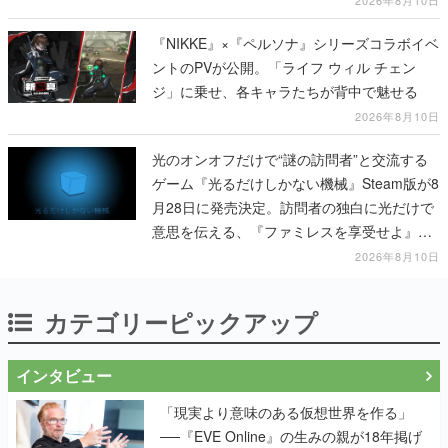
『NIKKE』×『ペルソナ』シリーズコラボイベ
ントのPVが公開。「ライフ ウィル チェン
ジ」に乗せ、各キャラたちが背中で魅せる
2026年8月10日
光のオンオフだけで“謎の訪問者”と交流する
ゲーム『光るだけしかない機械』Steam版が8
月28日に発売決定。訪問者の独白に光だけで
意思を伝える、『ファミレスを享受せよ』開
発元の最新作
2026年8月10日
カテゴリーピックアップ
インタビュー
「現実より意味のある仮想世界を作る」
──『EVE Online』の生みの親が18年掲げ