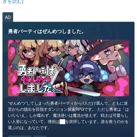
きを読む]
AD
勇者パーティはぜんめつしました。
“ぜんめつ”してしまった勇者パーティから1人だけ選んで、ともに迷
宮からの脱出を目指すダンジョン探索RPGです。 ただし勇者は「は
い/いいえ」しか喋れず、魔法使いは魔法が使えず、戦士は可愛らし
い人形になっていて、僧侶は██を崇拝しています。誰を救うのかを
選ぶのは、あなたです。