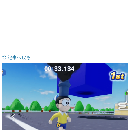
日本のコンテンツ産業やカルチャーに与えた影響を探る企
画です。
日本モバイルゲーム産業史
日本のモバイルゲーム史における主要なトピック・タイト
ルを網羅するほか、開発者へのインタビューや識者による
解説を掲載。約20年の歴史が一望できる決定版！
若ゲのいたり〜ゲームクリエイターの青春〜
『うつヌケ』『ペンと箸』等で知られるマンガ家・田中圭
一先生によるゲーム業界レポートマンガです。
記事へ戻る
なんでゲームは面白い？
ゲーム開発者・hamatsu氏がゲームの魅力を画面や操作の
具体的な形から解き明かしていく、硬派で骨太な評論連載
です。
ゲームが変えた日本語
「経験値」「裏技」「ラスボス」… ゲームにまつわる言葉
の起源や用法の変遷を、コンピューター文化史研究家・タ
イニーP氏が徹底調査。
カテゴリ
特集記事