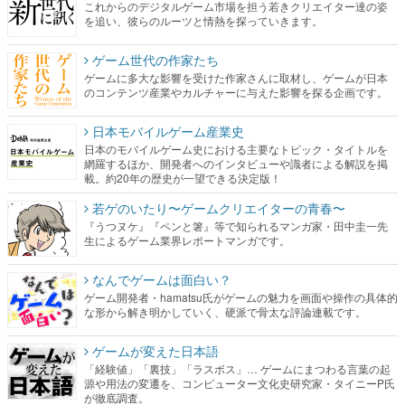
これからのデジタルゲーム市場を担う若きクリエイター達の姿
を追い、彼らのルーツと情熱を探っていきます。
ゲーム世代の作家たち
ゲームに多大な影響を受けた作家さんに取材し、ゲームが日本
のコンテンツ産業やカルチャーに与えた影響を探る企画です。
日本モバイルゲーム産業史
日本のモバイルゲーム史における主要なトピック・タイトルを
網羅するほか、開発者へのインタビューや識者による解説を掲
載。約20年の歴史が一望できる決定版！
若ゲのいたり〜ゲームクリエイターの青春〜
『うつヌケ』『ペンと箸』等で知られるマンガ家・田中圭一先
生によるゲーム業界レポートマンガです。
なんでゲームは面白い？
ゲーム開発者・hamatsu氏がゲームの魅力を画面や操作の具体的
な形から解き明かしていく、硬派で骨太な評論連載です。
ゲームが変えた日本語
「経験値」「裏技」「ラスボス」… ゲームにまつわる言葉の起
源や用法の変遷を、コンピューター文化史研究家・タイニーP氏
が徹底調査。