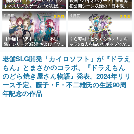
“朝凪先生”キャラデザのフィッ
映画『バイオハザード』全世界
トネスリズムゲーム『がんば
初公開シーン収録の「日本限
インタビュー
れ！チアリズム』Steamストア
定」予告映像が解禁。バイオの
注目度
3201
注目度
2200
ページが公開。キャラクターの
日（8月10日）にあわせて、
連載・特集一覧
CVは陽向葵ゅかさん
「ラクーンシティ総合病院」へ
行く配達人の姿が披露
殿堂入り記事
【半額】『アトリエ』「不思
くら寿司「ビッくらポン！」キ
SNS拡散数が数千以上！ ページビュー数万以上！ などな
ど。多くの人々に読まれた、電ファミ渾身の“殿堂入り”記
議」シリーズ3部作および『ソフ
ャラの2人を描いたポップでかわ
事をまとめました。
ィーのアトリエ2』公式画集の
いいコラボイラストが公開。コ
Kindle版が50%オフとなるセー
ラボイラストを使用した限定T
老舗SLG開発「カイロソフト」が『ドラえ
ゲームの企画書
ルが開催中。各作品の設定画や
シャツ&ステッカーがアソビシ
名作ゲームクリエイターの方々に製作時のエピソードをお
もん』とまさかのコラボ、『ドラえもん
美麗なイラストの数々をふんだ
ステム主催「Akaku展」にて販
聞きし、ヒットする企画（ゲーム）とは何か？を探ってい
んに収録
売へ
きます。
のどら焼き屋さん物語』発表。2024年リリ
赫本
ース予定。藤子・F・不二雄氏の生誕90周
この物語を解いてはいけない。『赫本』は、〈試験問題〉
年記念の作品
の形をした短編ホラー小説集です。
新世代に訊く
これからのデジタルゲーム市場を担う若きクリエイター達
の姿を追い、彼らのルーツと情熱を探っていきます。
ゲーム世代の作家たち
ゲームに多大な影響を受けた作家さんに取材し、ゲームが