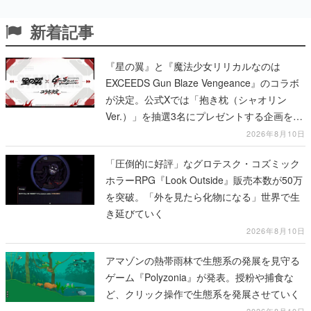
新着記事
『星の翼』と『魔法少女リリカルなのは
EXCEEDS Gun Blaze Vengeance』のコラボ
が決定。公式Xでは「抱き枕（シャオリン
Ver.）」を抽選3名にプレゼントする企画を実
施中
2026年8月10日
「圧倒的に好評」なグロテスク・コズミック
ホラーRPG『Look Outside』販売本数が50万
を突破。「外を見たら化物になる」世界で生
き延びていく
2026年8月10日
アマゾンの熱帯雨林で生態系の発展を見守る
ゲーム『Polyzonia』が発表。授粉や捕食な
ど、クリック操作で生態系を発展させていく
2026年8月10日