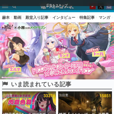
広告をスキップ
赫本
動画
殿堂入り記事
インタビュー
特集記事
マンガ
いま読まれている記事
ピックアップ
注目度
33374
注目度
15851
電ファミのいま読まれている記事ランキング
アプリセール情報