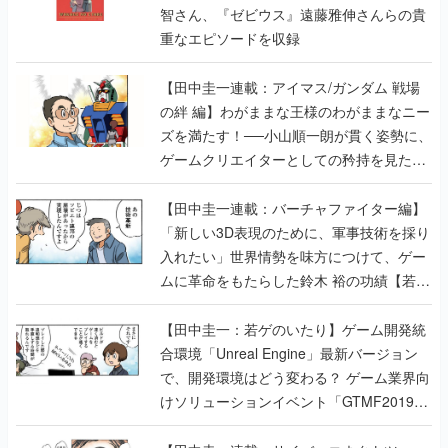
智さん、『ゼビウス』遠藤雅伸さんらの貴
重なエピソードを収録
【田中圭一連載：アイマス/ガンダム 戦場
の絆 編】わがままな王様のわがままなニー
ズを満たす！──小山順一朗が貫く姿勢に、
ゲームクリエイターとしての矜持を見た
【若ゲのいたり最終回】
【田中圭一連載：バーチャファイター編】
「新しい3D表現のために、軍事技術を採り
入れたい」世界情勢を味方につけて、ゲー
ムに革命をもたらした鈴木 裕の功績【若ゲ
のいたり】
【田中圭一：若ゲのいたり】ゲーム開発統
合環境「Unreal Engine」最新バージョン
で、開発環境はどう変わる？ ゲーム業界向
けソリューションイベント「GTMF2019」
に行って、より理解を深めよう【PR】