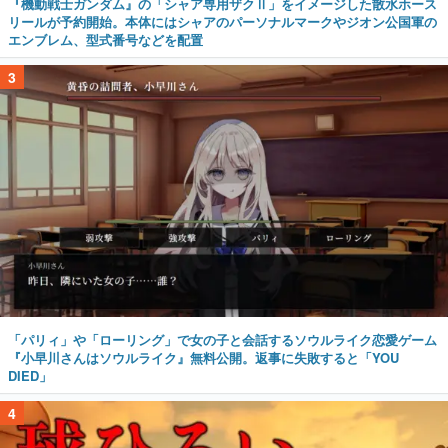
『機動戦士ガンダム』の「シャア専用ザクⅡ」をイメージした散水ホース
リールが予約開始。本体にはシャアのパーソナルマークやジオン公国軍の
エンブレム、型式番号などを配置
3
「パリィ」や「ローリング」で女の子と会話するソウルライク恋愛ゲーム
『小早川さんはソウルライク』無料公開。返事に失敗すると「YOU
DIED」
4