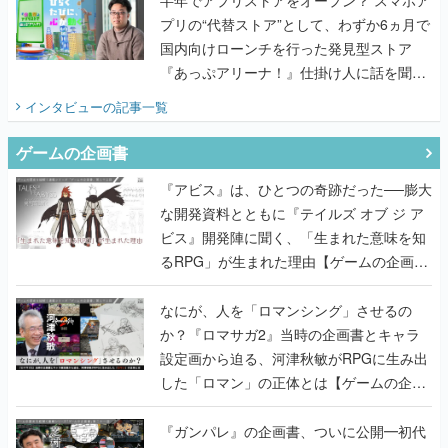
プリの“代替ストア”として、わずか6ヵ月で
国内向けローンチを行った発見型ストア
『あっぷアリーナ！』仕掛け人に話を聞い
てみた
インタビュー
の記事一覧
ゲームの企画書
『アビス』は、ひとつの奇跡だった──膨大
な開発資料とともに『テイルズ オブ ジ ア
ビス』開発陣に聞く、「生まれた意味を知
るRPG」が生まれた理由【ゲームの企画
書】
なにが、人を「ロマンシング」させるの
か？『ロマサガ2』当時の企画書とキャラ
設定画から迫る、河津秋敏がRPGに生み出
した「ロマン」の正体とは【ゲームの企画
書】
『ガンパレ』の企画書、ついに公開━初代