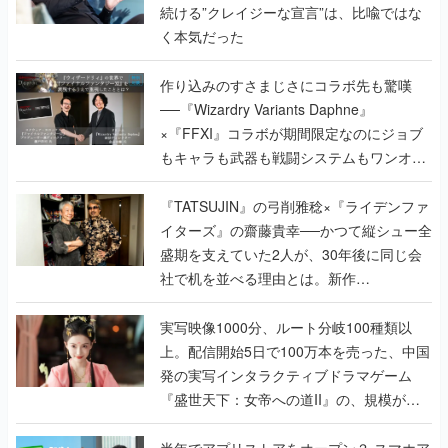
続ける”クレイジーな宣言”は、比喩ではな
く本気だった
作り込みのすさまじさにコラボ先も驚嘆
──『Wizardry Variants Daphne』
×『FFXI』コラボが期間限定なのにジョブ
もキャラも武器も戦闘システムもワンオフ
で作り込まれた理由を両ディレクターに聞
く
『TATSUJIN』の弓削雅稔×『ライデンファ
イターズ』の齋藤貴幸──かつて縦シュー全
盛期を支えていた2人が、30年後に同じ会
社で机を並べる理由とは。新作
『TATSUJIN EXTREME』で初タッグを組
んだレジェンド2人に訊く開発秘話
実写映像1000分、ルート分岐100種類以
上。配信開始5日で100万本を売った、中国
発の実写インタラクティブドラマゲーム
『盛世天下：女帝への道II』の、規模が違
うこだわりをプロデューサーに聞いた
半年でアプリストアをオープン？ スマホア