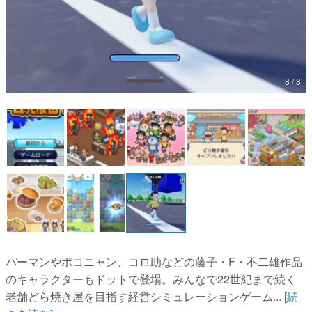
マンガ
女性向け
アプリレビュー
8 / 8
その他
電ファミニコゲーマーとは？
運営：株式会社マレ
パーマンやポコニャン、コロ助などの藤子・F・不二雄作品
のキャラクターもドットで登場。みんなで22世紀まで続く
老舗どら焼き屋を目指す経営シミュレーションゲーム...
[続