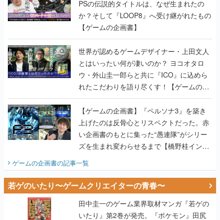
PSの伝説的タイトルは、なぜ生まれたの
か？そして『LOOP8』へ受け継がれたもの
【ゲームの企画書】
世界が認めるゲームデザイナー・上田文人
とはいったい何が凄いのか？ ヨコオタロ
ウ・外山圭一郎らと共に『ICO』に込めら
れたこだわりを語り尽くす！【ゲームの企
画書】
【ゲームの企画書】『ペルソナ3』を築き
上げたのは反骨心とリスペクトだった。赤
い企画書のもとに集った“愚連隊”がシリー
ズを生まれ変わらせるまで【橋野桂インタ
ビュー】
ゲームの企画書
の記事一覧
若ゲのいたり〜ゲームクリエイターの青春〜
田中圭一のゲーム業界取材マンガ『若ゲの
いたり』第2巻が発売。『ポケモン』田尻