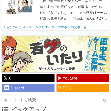
【田中圭一連載：サイバーコネクトツー
編】すべての責任はオレが取る。だから、
付いてきてくれないか──男の熱意はチーム
解散の危機を救い、『.hack』成功の活路を
開く。業界の快男児・松山 洋に流れる血は
若ゲのいたり〜ゲームクリエイターの青春〜
の記事一覧
『少年ジャンプ』色だった【若ゲのいた
り】
X
Youtube
Discord
RSS
ピックアップ