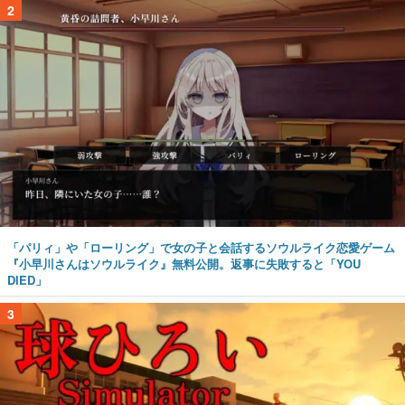
2
「パリィ」や「ローリング」で女の子と会話するソウルライク恋愛ゲーム
『小早川さんはソウルライク』無料公開。返事に失敗すると「YOU
DIED」
3