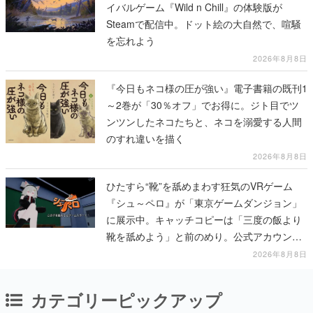
イバルゲーム『Wild n Chill』の体験版が
Steamで配信中。ドット絵の大自然で、喧騒
を忘れよう
2026年8月8日
『今日もネコ様の圧が強い』電子書籍の既刊1
～2巻が「30％オフ」でお得に。ジト目でツ
ンツンしたネコたちと、ネコを溺愛する人間
のすれ違いを描く
2026年8月8日
ひたすら“靴”を舐めまわす狂気のVRゲーム
『シュ～ペロ』が「東京ゲームダンジョン」
に展示中。キャッチコピーは「三度の飯より
靴を舐めよう」と前のめり。公式アカウント
も開設され、2026年リリースに向けて開発中
2026年8月8日
カテゴリーピックアップ