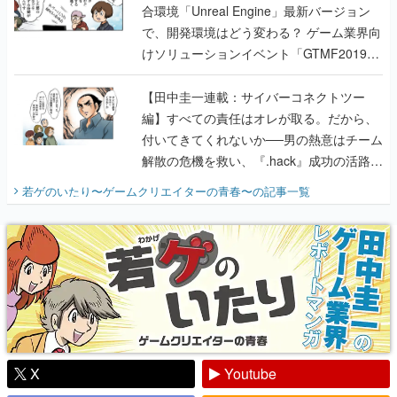
合環境「Unreal Engine」最新バージョン
で、開発環境はどう変わる？ ゲーム業界向
けソリューションイベント「GTMF2019」
に行って、より理解を深めよう【PR】
【田中圭一連載：サイバーコネクトツー
編】すべての責任はオレが取る。だから、
付いてきてくれないか──男の熱意はチーム
解散の危機を救い、『.hack』成功の活路を
開く。業界の快男児・松山 洋に流れる血は
若ゲのいたり〜ゲームクリエイターの青春〜
の記事一覧
『少年ジャンプ』色だった【若ゲのいた
り】
X
Youtube