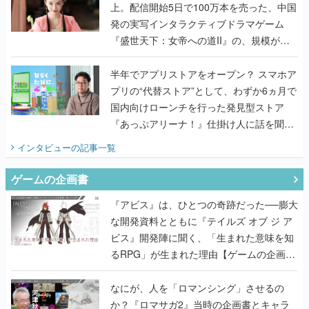
上。配信開始5日で100万本を売った、中国
発の実写インタラクティブドラマゲーム
『盛世天下：女帝への道II』の、規模が違
うこだわりをプロデューサーに聞いた
半年でアプリストアをオープン？ スマホア
プリの“代替ストア”として、わずか6ヵ月で
国内向けローンチを行った発見型ストア
『あっぷアリーナ！』仕掛け人に話を聞い
てみた
インタビュー
の記事一覧
ゲームの企画書
『アビス』は、ひとつの奇跡だった──膨大
な開発資料とともに『テイルズ オブ ジ ア
ビス』開発陣に聞く、「生まれた意味を知
るRPG」が生まれた理由【ゲームの企画
書】
なにが、人を「ロマンシング」させるの
か？『ロマサガ2』当時の企画書とキャラ