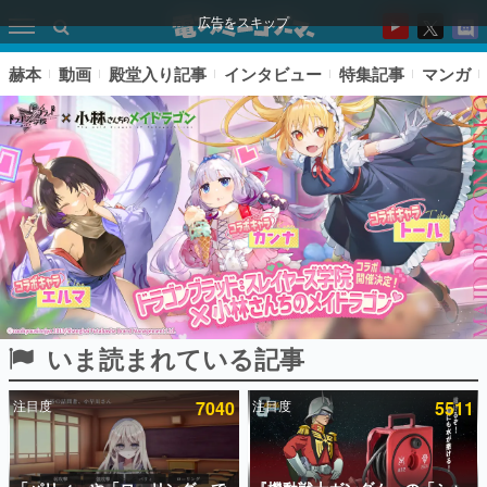
広告をスキップ
赫本
動画
殿堂入り記事
インタビュー
特集記事
マンガ
いま読まれている記事
ピックアップ
注目度
7040
注目度
5511
電ファミのいま読まれている記事ランキング
アプリセール情報