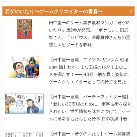
若ゲのいたり〜ゲームクリエイターの青春〜
田中圭一のゲーム業界取材マンガ『若ゲの
いたり』第2巻が発売。『ポケモン』田尻
智さん、『ゼビウス』遠藤雅伸さんらの貴
重なエピソードを収録
【田中圭一連載：アイマス/ガンダム 戦場
の絆 編】わがままな王様のわがままなニー
ズを満たす！──小山順一朗が貫く姿勢に、
ゲームクリエイターとしての矜持を見た
【若ゲのいたり最終回】
【田中圭一連載：バーチャファイター編】
「新しい3D表現のために、軍事技術を採り
入れたい」世界情勢を味方につけて、ゲー
ムに革命をもたらした鈴木 裕の功績【若ゲ
のいたり】
【田中圭一：若ゲのいたり】ゲーム開発統