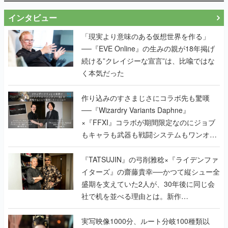
インタビュー
「現実より意味のある仮想世界を作る」
──『EVE Online』の生みの親が18年掲げ
続ける”クレイジーな宣言”は、比喩ではな
く本気だった
作り込みのすさまじさにコラボ先も驚嘆
──『Wizardry Variants Daphne』
×『FFXI』コラボが期間限定なのにジョブ
もキャラも武器も戦闘システムもワンオフ
で作り込まれた理由を両ディレクターに聞
く
『TATSUJIN』の弓削雅稔×『ライデンファ
イターズ』の齋藤貴幸──かつて縦シュー全
盛期を支えていた2人が、30年後に同じ会
社で机を並べる理由とは。新作
『TATSUJIN EXTREME』で初タッグを組
んだレジェンド2人に訊く開発秘話
実写映像1000分、ルート分岐100種類以