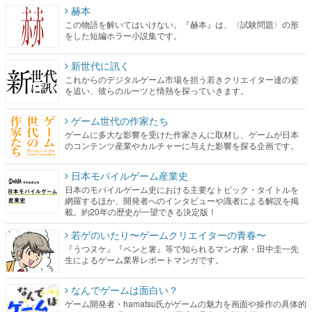
赫本
この物語を解いてはいけない。『赫本』は、〈試験問題〉の形
をした短編ホラー小説集です。
新世代に訊く
これからのデジタルゲーム市場を担う若きクリエイター達の姿
を追い、彼らのルーツと情熱を探っていきます。
ゲーム世代の作家たち
ゲームに多大な影響を受けた作家さんに取材し、ゲームが日本
のコンテンツ産業やカルチャーに与えた影響を探る企画です。
日本モバイルゲーム産業史
日本のモバイルゲーム史における主要なトピック・タイトルを
網羅するほか、開発者へのインタビューや識者による解説を掲
載。約20年の歴史が一望できる決定版！
若ゲのいたり〜ゲームクリエイターの青春〜
『うつヌケ』『ペンと箸』等で知られるマンガ家・田中圭一先
生によるゲーム業界レポートマンガです。
なんでゲームは面白い？
ゲーム開発者・hamatsu氏がゲームの魅力を画面や操作の具体的