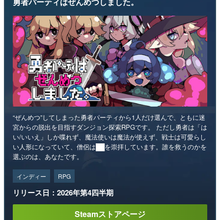
勇者パーティはぜんめつしました。
“ぜんめつ”してしまった勇者パーティから1人だけ選んで、ともに迷
宮からの脱出を目指すダンジョン探索RPGです。 ただし勇者は「は
い/いいえ」しか喋れず、魔法使いは魔法が使えず、戦士は可愛らし
い人形になっていて、僧侶は██を崇拝しています。誰を救うのかを
選ぶのは、あなたです。
インディー
RPG
リリース日：2026年第4四半期
Steamストアページ