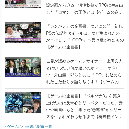
設定画から迫る、河津秋敏がRPGに生み出
した「ロマン」の正体とは【ゲームの企画
書】
『ガンパレ』の企画書、ついに公開━初代
PSの伝説的タイトルは、なぜ生まれたの
か？そして『LOOP8』へ受け継がれたもの
【ゲームの企画書】
世界が認めるゲームデザイナー・上田文人
とはいったい何が凄いのか？ ヨコオタロ
ウ・外山圭一郎らと共に『ICO』に込めら
れたこだわりを語り尽くす！【ゲームの企
画書】
【ゲームの企画書】『ペルソナ3』を築き
上げたのは反骨心とリスペクトだった。赤
い企画書のもとに集った“愚連隊”がシリー
ズを生まれ変わらせるまで【橋野桂インタ
ビュー】
ゲームの企画書
の記事一覧