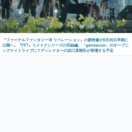
『ファイナルファンタジーⅦ リベレーション』の新映像が8月26日早朝に
公開へ。『FF7』リメイクシリーズの完結編、「gamescom」のオープニ
ングナイトライブにてディレクターの浜口直樹氏が登壇する予定