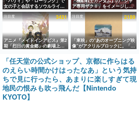
「パリィ」や「ローリング」で
『機動戦士ガンダム』の「シャ
女の子と会話するソウルライク
ア専用ザクⅡ」をイメージした
インタビュー
恋愛ゲーム『小早川さんはソウ
散水ホースリールが予約開始。
注目度
3421
注目度
2189
ルライク』無料公開。返事に失
本体にはシャアのパーソナルマ
連載・特集一覧
敗すると「YOU DIED」
ークやジオン公国軍のエンブレ
ム、型式番号などを配置
殿堂入り記事
アニメ『メイドインアビス』第2
「東映」の“あのオープニング映
SNS拡散数が数千以上！ ページビュー数万以上！ などな
ど。多くの人々に読まれた、電ファミ渾身の“殿堂入り”記
期「烈日の黄金郷」の劇場上映
像”がアクリルブロックに。「東
事をまとめました。
が決定！レグ役・伊瀬茉莉也さ
映ヒストリカル グッズコレクシ
んらが登壇する舞台挨拶も実施
ョン」が8月下旬より発売
「任天堂の公式ショップ、京都に作らはる
ゲームの企画書
名作ゲームクリエイターの方々に製作時のエピソードをお
のえらい時間かけはったなあ」という気持
聞きし、ヒットする企画（ゲーム）とは何か？を探ってい
きます。
ちで見に行ったら、あまりに楽しすぎて現
赫本
地民の恨みも吹っ飛んだ【Nintendo
この物語を解いてはいけない。『赫本』は、〈試験問題〉
KYOTO】
の形をした短編ホラー小説集です。
新世代に訊く
これからのデジタルゲーム市場を担う若きクリエイター達
の姿を追い、彼らのルーツと情熱を探っていきます。
ゲーム世代の作家たち
ゲームに多大な影響を受けた作家さんに取材し、ゲームが