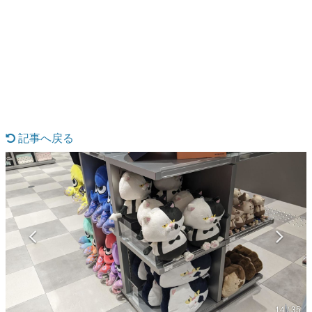
日本のコンテンツ産業やカルチャーに与えた影響を探る企
画です。
日本モバイルゲーム産業史
日本のモバイルゲーム史における主要なトピック・タイト
ルを網羅するほか、開発者へのインタビューや識者による
解説を掲載。約20年の歴史が一望できる決定版！
若ゲのいたり〜ゲームクリエイターの青春〜
『うつヌケ』『ペンと箸』等で知られるマンガ家・田中圭
一先生によるゲーム業界レポートマンガです。
記事へ戻る
なんでゲームは面白い？
ゲーム開発者・hamatsu氏がゲームの魅力を画面や操作の
具体的な形から解き明かしていく、硬派で骨太な評論連載
です。
ゲームが変えた日本語
「経験値」「裏技」「ラスボス」… ゲームにまつわる言葉
の起源や用法の変遷を、コンピューター文化史研究家・タ
イニーP氏が徹底調査。
カテゴリ
14 / 35
特集記事