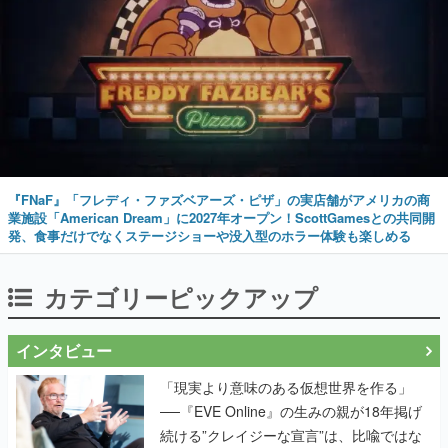
『FNaF』「フレディ・ファズベアーズ・ピザ」の実店舗がアメリカの商
業施設「American Dream」に2027年オープン！ScottGamesとの共同開
発、食事だけでなくステージショーや没入型のホラー体験も楽しめる
カテゴリーピックアップ
インタビュー
「現実より意味のある仮想世界を作る」
──『EVE Online』の生みの親が18年掲げ
続ける”クレイジーな宣言”は、比喩ではな