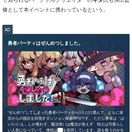
修として本イベントに携わっているという。
AD
勇者パーティはぜんめつしました。
“ぜんめつ”してしまった勇者パーティから1人だけ選んで、ともに迷
宮からの脱出を目指すダンジョン探索RPGです。 ただし勇者は「は
い/いいえ」しか喋れず、魔法使いは魔法が使えず、戦士は可愛らし
い人形になっていて、僧侶は██を崇拝しています。誰を救うのかを