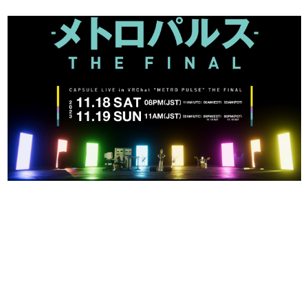
日本のコンテンツ産業やカルチャーに与えた影響を探る企
画です。
日本モバイルゲーム産業史
日本のモバイルゲーム史における主要なトピック・タイト
ルを網羅するほか、開発者へのインタビューや識者による
解説を掲載。約20年の歴史が一望できる決定版！
若ゲのいたり〜ゲームクリエイターの青春〜
『うつヌケ』『ペンと箸』等で知られるマンガ家・田中圭
一先生によるゲーム業界レポートマンガです。
なんでゲームは面白い？
ゲーム開発者・hamatsu氏がゲームの魅力を画面や操作の
具体的な形から解き明かしていく、硬派で骨太な評論連載
です。
ゲームが変えた日本語
「経験値」「裏技」「ラスボス」… ゲームにまつわる言葉
の起源や用法の変遷を、コンピューター文化史研究家・タ
イニーP氏が徹底調査。
カテゴリ
特集記事