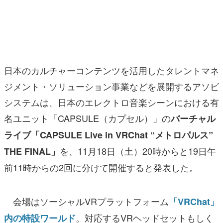
マンガ
女性向け
アプリレビュー
日本のカルチャーコンテンツを活用したタレントマネ
その他
ジメント・ソリューション事業などを展開するアソビ
システムは、日本のエレクトロ音楽シーンにおける有
電ファミニコゲーマーとは？
名ユニット「CAPSULE（カプセル）」の
バーチャル
運営：株式会社マレ
ライブ「CAPSULE Live in VRChat “メトロパルス”
を、11月18日（土）20時からと19日午
THE FINAL」
前11時からの2回に分けて開催すると発表した。
会場はソーシャルVRプラットフォーム
「VRChat」
。対応するVRヘッドセットもしく
内の特設ワールド