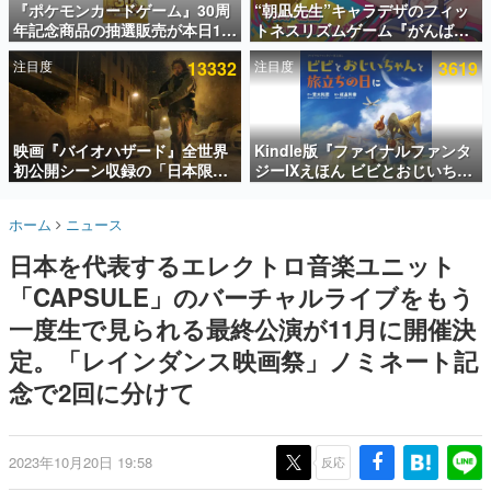
『ポケモンカードゲーム』30周
“朝凪先生”キャラデザのフィッ
年記念商品の抽選販売が本日12
トネスリズムゲーム『がんば
インタビュー
時より開始。拡張パック「30th
れ！チアリズム』Steamストア
注目度
13332
注目度
3619
CELEBRATION」のボックス
ページが公開。キャラクターの
連載・特集一覧
に、「プレミアムデッキセット
CVは陽向葵ゅかさん
エーフィ・ブラッキー」
殿堂入り記事
「FUTURISTIC BOX」の計3商
SNS拡散数が数千以上！ ページビュー数万以上！ などな
品
映画『バイオハザード』全世界
Kindle版『ファイナルファンタ
ど。多くの人々に読まれた、電ファミ渾身の“殿堂入り”記
初公開シーン収録の「日本限
ジーIXえほん ビビとおじいちゃ
事をまとめました。
定」予告映像が解禁。バイオの
んと旅立ちの日に』が半額の
日（8月10日）にあわせて、
「660円」となるセールが開催
ゲームの企画書
ホーム
ニュース
「ラクーンシティ総合病院」へ
中。原作スタッフの青木和彦氏
名作ゲームクリエイターの方々に製作時のエピソードをお
聞きし、ヒットする企画（ゲーム）とは何か？を探ってい
行く配達人の姿が披露
と板鼻利幸氏による「ビビ」の
日本を代表するエレクトロ音楽ユニット
きます。
前日譚
「CAPSULE」のバーチャルライブをもう
赫本
この物語を解いてはいけない。『赫本』は、〈試験問題〉
一度生で見られる最終公演が11月に開催決
の形をした短編ホラー小説集です。
定。「レインダンス映画祭」ノミネート記
念で2回に分けて
新世代に訊く
これからのデジタルゲーム市場を担う若きクリエイター達
の姿を追い、彼らのルーツと情熱を探っていきます。
2023年10月20日 19:58
反応
ゲーム世代の作家たち
ゲームに多大な影響を受けた作家さんに取材し、ゲームが