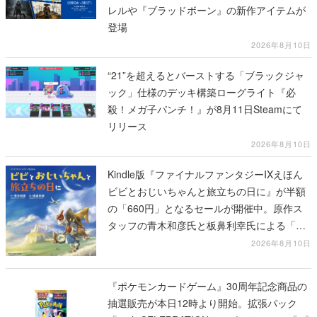
レルや『ブラッドボーン』の新作アイテムが
登場
2026年8月10日
“21”を超えるとバーストする「ブラックジャ
ック」仕様のデッキ構築ローグライト『必
殺！メガ子パンチ！』が8月11日Steamにて
リリース
2026年8月10日
Kindle版『ファイナルファンタジーIXえほん
ビビとおじいちゃんと旅立ちの日に』が半額
の「660円」となるセールが開催中。原作ス
タッフの青木和彦氏と板鼻利幸氏による「ビ
ビ」の前日譚
2026年8月10日
『ポケモンカードゲーム』30周年記念商品の
抽選販売が本日12時より開始。拡張パック