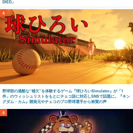
DIED」
4
野球部の過酷な“補欠”を体験するゲーム『球ひろいSimulator』が「1
件」のウィッシュリストをもとにチェコ語に対応しSNSで話題に。『キン
グダム・カム』開発元やチェコのプロ野球選手から称賛の声
5