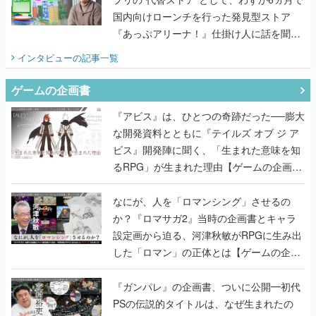
国内向けローンチを行った発見型ストア
『あっぷアリーナ！』仕掛け人に話を聞い
てみた
インタビュー
の記事一覧
ゲームの企画書
『アビス』は、ひとつの奇跡だった──膨大
な開発資料とともに『テイルズ オブ ジ ア
ビス』開発陣に聞く、「生まれた意味を知
るRPG」が生まれた理由【ゲームの企画
書】
なにが、人を「ロマンシング」させるの
か？『ロマサガ2』当時の企画書とキャラ
設定画から迫る、河津秋敏がRPGに生み出
した「ロマン」の正体とは【ゲームの企画
書】
『ガンパレ』の企画書、ついに公開━初代
PSの伝説的タイトルは、なぜ生まれたの