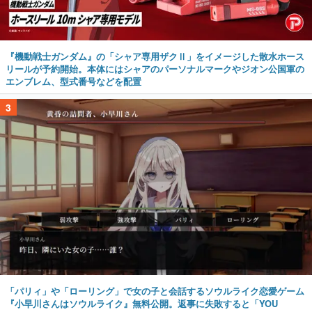
『機動戦士ガンダム』の「シャア専用ザクⅡ」をイメージした散水ホース
リールが予約開始。本体にはシャアのパーソナルマークやジオン公国軍の
エンブレム、型式番号などを配置
3
「パリィ」や「ローリング」で女の子と会話するソウルライク恋愛ゲーム
『小早川さんはソウルライク』無料公開。返事に失敗すると「YOU