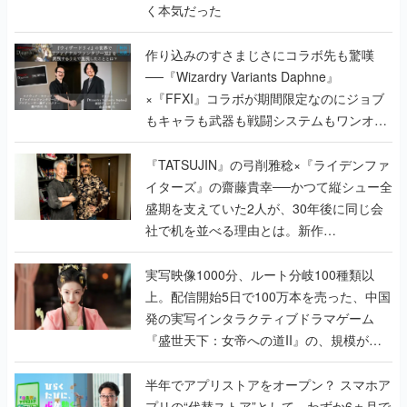
く本気だった
作り込みのすさまじさにコラボ先も驚嘆
──『Wizardry Variants Daphne』
×『FFXI』コラボが期間限定なのにジョブ
もキャラも武器も戦闘システムもワンオフ
で作り込まれた理由を両ディレクターに聞
く
『TATSUJIN』の弓削雅稔×『ライデンファ
イターズ』の齋藤貴幸──かつて縦シュー全
盛期を支えていた2人が、30年後に同じ会
社で机を並べる理由とは。新作
『TATSUJIN EXTREME』で初タッグを組
んだレジェンド2人に訊く開発秘話
実写映像1000分、ルート分岐100種類以
上。配信開始5日で100万本を売った、中国
発の実写インタラクティブドラマゲーム
『盛世天下：女帝への道II』の、規模が違
うこだわりをプロデューサーに聞いた
半年でアプリストアをオープン？ スマホア
プリの“代替ストア”として、わずか6ヵ月で