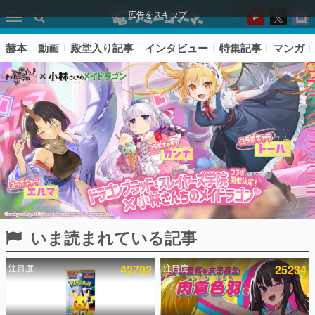
広告をスキップ
赫本
動画
殿堂入り記事
インタビュー
特集記事
マンガ
いま読まれている記事
ピックアップ
注目度
42702
注目度
25234
電ファミのいま読まれている記事ランキング
アプリセール情報