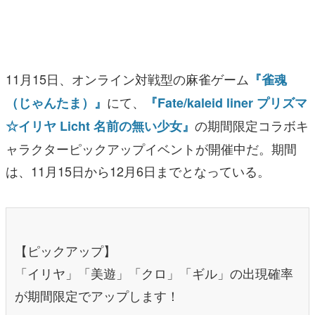
マンガ
女性向け
11月15日、オンライン対戦型の麻雀ゲーム
『雀魂
アプリレビュー
にて、
（じゃんたま）』
『Fate/kaleid liner プリズマ
その他
の期間限定コラボキ
☆イリヤ Licht 名前の無い少女』
電ファミニコゲーマーとは？
ャラクターピックアップイベントが開催中だ。期間
は、11月15日から12月6日までとなっている。
運営：株式会社マレ
【ピックアップ】
「イリヤ」「美遊」「クロ」「ギル」の出現確率
が期間限定でアップします！