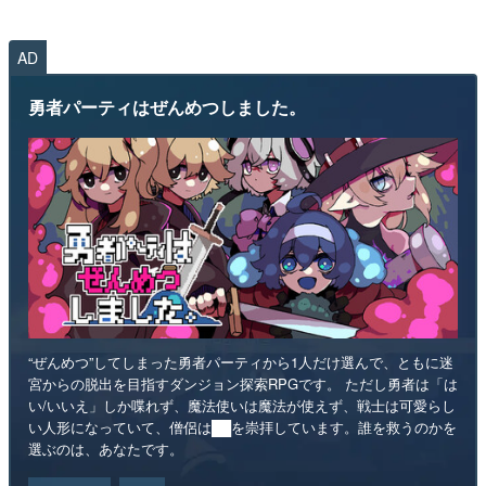
AD
勇者パーティはぜんめつしました。
“ぜんめつ”してしまった勇者パーティから1人だけ選んで、ともに迷
宮からの脱出を目指すダンジョン探索RPGです。 ただし勇者は「は
い/いいえ」しか喋れず、魔法使いは魔法が使えず、戦士は可愛らし
い人形になっていて、僧侶は██を崇拝しています。誰を救うのかを
選ぶのは、あなたです。