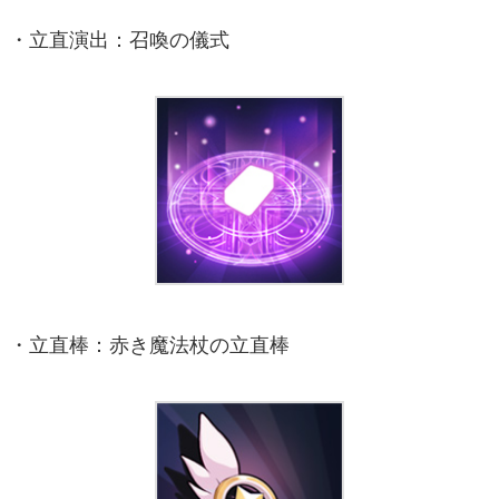
・立直演出：召喚の儀式
・立直棒：赤き魔法杖の立直棒