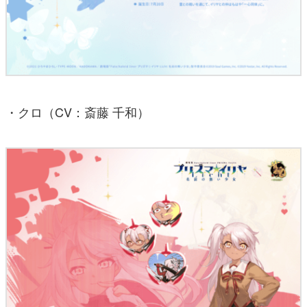
・クロ（CV：斎藤 千和）