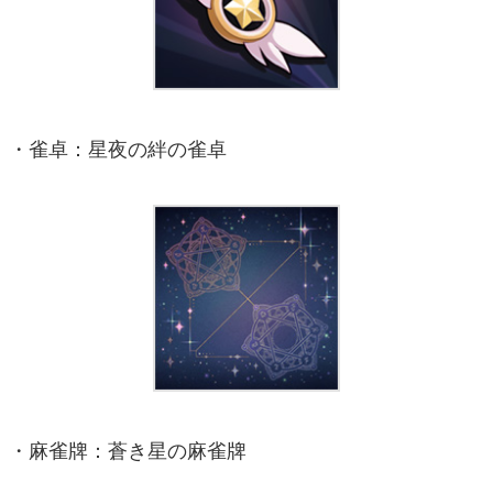
・雀卓：星夜の絆の雀卓
・麻雀牌：蒼き星の麻雀牌