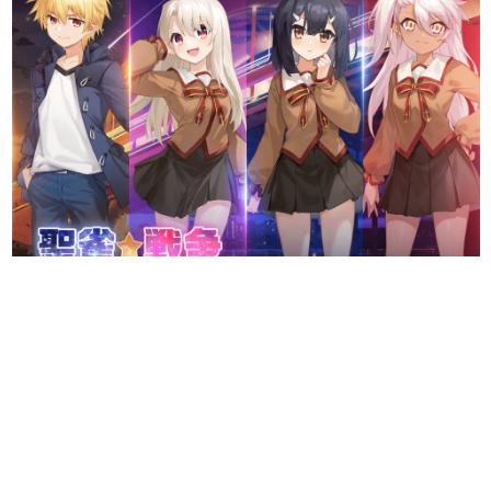
日本のコンテンツ産業やカルチャーに与えた影響を探る企
画です。
日本モバイルゲーム産業史
日本のモバイルゲーム史における主要なトピック・タイト
ルを網羅するほか、開発者へのインタビューや識者による
解説を掲載。約20年の歴史が一望できる決定版！
若ゲのいたり〜ゲームクリエイターの青春〜
『うつヌケ』『ペンと箸』等で知られるマンガ家・田中圭
一先生によるゲーム業界レポートマンガです。
なんでゲームは面白い？
ゲーム開発者・hamatsu氏がゲームの魅力を画面や操作の
具体的な形から解き明かしていく、硬派で骨太な評論連載
です。
ゲームが変えた日本語
「経験値」「裏技」「ラスボス」… ゲームにまつわる言葉
の起源や用法の変遷を、コンピューター文化史研究家・タ
イニーP氏が徹底調査。
カテゴリ
特集記事