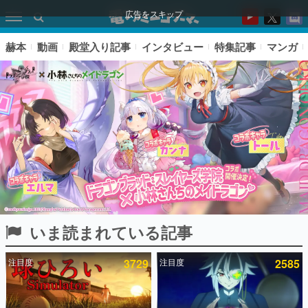
広告をスキップ
赫本
動画
殿堂入り記事
インタビュー
特集記事
マンガ
いま読まれている記事
ピックアップ
注目度
3729
注目度
2585
電ファミのいま読まれている記事ランキング
アプリセール情報