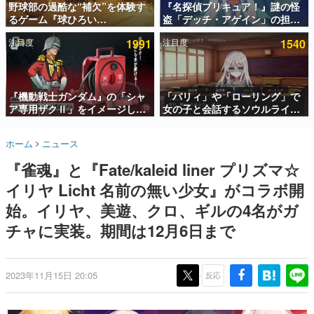
野球部の過酷な“補欠”を体験す
『名探偵プリキュア！』謎の怪
るゲーム『球ひろい
盗「デッチ・アゲイン」の担当
インタビュー
Simulator』が「1件」のウィッ
キャストは天﨑滉平さんと判
注目度
1991
注目度
1540
シュリストをもとにチェコ語に
明。『Re:ゼロから始める異世
連載・特集一覧
対応しSNSで話題に。『キング
界生活』オットー役、『ヒプノ
ダム・カム』開発元やチェコの
シスマイク』山田三郎役など
殿堂入り記事
プロ野球選手から称賛の声
SNS拡散数が数千以上！ ページビュー数万以上！ などな
『機動戦士ガンダム』の「シャ
「パリィ」や「ローリング」で
ど。多くの人々に読まれた、電ファミ渾身の“殿堂入り”記
ア専用ザクⅡ」をイメージした
女の子と会話するソウルライク
事をまとめました。
散水ホースリールが予約開始。
恋愛ゲーム『小早川さんはソウ
本体にはシャアのパーソナルマ
ルライク』無料公開。返事に失
ゲームの企画書
ホーム
ニュース
ークやジオン公国軍のエンブレ
敗すると「YOU DIED」
名作ゲームクリエイターの方々に製作時のエピソードをお
聞きし、ヒットする企画（ゲーム）とは何か？を探ってい
ム、型式番号などを配置
『雀魂』と『Fate/kaleid liner プリズマ☆
きます。
イリヤ Licht 名前の無い少女』がコラボ開
赫本
この物語を解いてはいけない。『赫本』は、〈試験問題〉
始。イリヤ、美遊、クロ、ギルの4名がガ
の形をした短編ホラー小説集です。
チャに実装。期間は12月6日まで
新世代に訊く
これからのデジタルゲーム市場を担う若きクリエイター達
の姿を追い、彼らのルーツと情熱を探っていきます。
2023年11月15日 20:05
反応
ゲーム世代の作家たち
ゲームに多大な影響を受けた作家さんに取材し、ゲームが