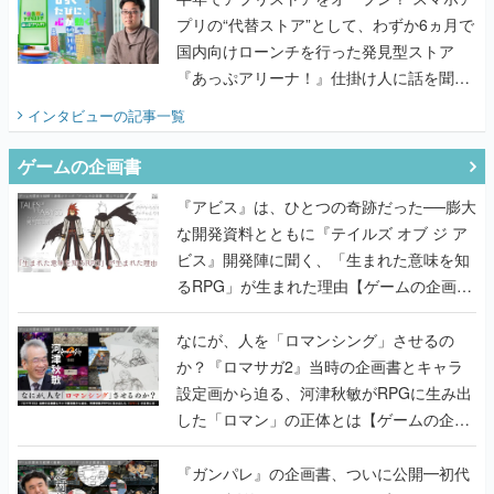
プリの“代替ストア”として、わずか6ヵ月で
国内向けローンチを行った発見型ストア
『あっぷアリーナ！』仕掛け人に話を聞い
てみた
インタビュー
の記事一覧
ゲームの企画書
『アビス』は、ひとつの奇跡だった──膨大
な開発資料とともに『テイルズ オブ ジ ア
ビス』開発陣に聞く、「生まれた意味を知
るRPG」が生まれた理由【ゲームの企画
書】
なにが、人を「ロマンシング」させるの
か？『ロマサガ2』当時の企画書とキャラ
設定画から迫る、河津秋敏がRPGに生み出
した「ロマン」の正体とは【ゲームの企画
書】
『ガンパレ』の企画書、ついに公開━初代