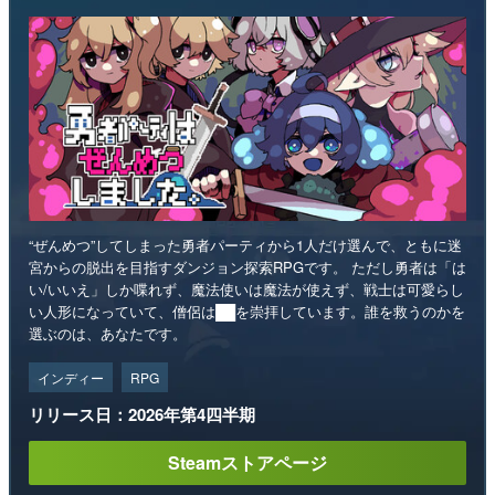
“ぜんめつ”してしまった勇者パーティから1人だけ選んで、ともに迷
宮からの脱出を目指すダンジョン探索RPGです。 ただし勇者は「は
い/いいえ」しか喋れず、魔法使いは魔法が使えず、戦士は可愛らし
い人形になっていて、僧侶は██を崇拝しています。誰を救うのかを
選ぶのは、あなたです。
インディー
RPG
リリース日：2026年第4四半期
Steamストアページ