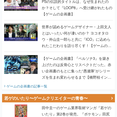
PSの伝説的タイトルは、なぜ生まれたの
か？そして『LOOP8』へ受け継がれたもの
【ゲームの企画書】
世界が認めるゲームデザイナー・上田文人
とはいったい何が凄いのか？ ヨコオタロ
ウ・外山圭一郎らと共に『ICO』に込めら
れたこだわりを語り尽くす！【ゲームの企
画書】
【ゲームの企画書】『ペルソナ3』を築き
上げたのは反骨心とリスペクトだった。赤
い企画書のもとに集った“愚連隊”がシリー
ズを生まれ変わらせるまで【橋野桂インタ
ビュー】
ゲームの企画書
の記事一覧
若ゲのいたり〜ゲームクリエイターの青春〜
田中圭一のゲーム業界取材マンガ『若ゲの
いたり』第2巻が発売。『ポケモン』田尻