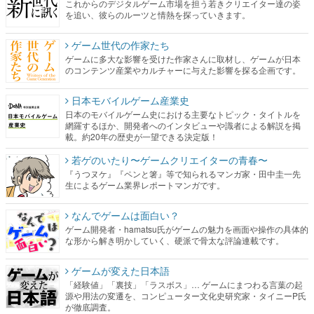
これからのデジタルゲーム市場を担う若きクリエイター達の姿
を追い、彼らのルーツと情熱を探っていきます。
ゲーム世代の作家たち
ゲームに多大な影響を受けた作家さんに取材し、ゲームが日本
のコンテンツ産業やカルチャーに与えた影響を探る企画です。
日本モバイルゲーム産業史
日本のモバイルゲーム史における主要なトピック・タイトルを
網羅するほか、開発者へのインタビューや識者による解説を掲
載。約20年の歴史が一望できる決定版！
若ゲのいたり〜ゲームクリエイターの青春〜
『うつヌケ』『ペンと箸』等で知られるマンガ家・田中圭一先
生によるゲーム業界レポートマンガです。
なんでゲームは面白い？
ゲーム開発者・hamatsu氏がゲームの魅力を画面や操作の具体的
な形から解き明かしていく、硬派で骨太な評論連載です。
ゲームが変えた日本語
「経験値」「裏技」「ラスボス」… ゲームにまつわる言葉の起
源や用法の変遷を、コンピューター文化史研究家・タイニーP氏
が徹底調査。