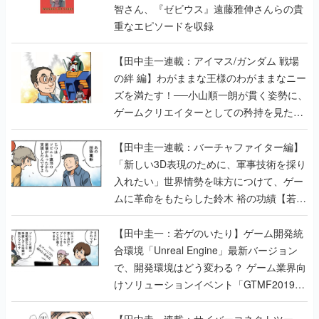
智さん、『ゼビウス』遠藤雅伸さんらの貴
重なエピソードを収録
【田中圭一連載：アイマス/ガンダム 戦場
の絆 編】わがままな王様のわがままなニー
ズを満たす！──小山順一朗が貫く姿勢に、
ゲームクリエイターとしての矜持を見た
【若ゲのいたり最終回】
【田中圭一連載：バーチャファイター編】
「新しい3D表現のために、軍事技術を採り
入れたい」世界情勢を味方につけて、ゲー
ムに革命をもたらした鈴木 裕の功績【若ゲ
のいたり】
【田中圭一：若ゲのいたり】ゲーム開発統
合環境「Unreal Engine」最新バージョン
で、開発環境はどう変わる？ ゲーム業界向
けソリューションイベント「GTMF2019」
に行って、より理解を深めよう【PR】
【田中圭一連載：サイバーコネクトツー