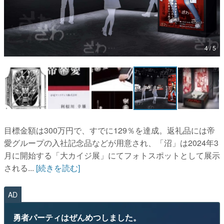
マンガ
女性向け
4 / 5
アプリレビュー
その他
電ファミニコゲーマーとは？
運営：株式会社マレ
目標金額は300万円で、すでに129％を達成。返礼品には帝
愛グループの入社記念品などが用意され、「沼」は2024年3
月に開始する「大カイジ展」にてフォトスポットとして展示
される...
[続きを読む]
AD
勇者パーティはぜんめつしました。