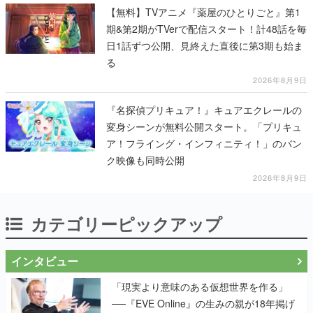
【無料】TVアニメ『薬屋のひとりごと』第1
期&第2期がTVerで配信スタート！計48話を毎
日1話ずつ公開、見終えた直後に第3期も始ま
る
2026年8月9日
『名探偵プリキュア！』キュアエクレールの
変身シーンが無料公開スタート。「プリキュ
ア！フライング・インフィニティ！」のバン
ク映像も同時公開
2026年8月9日
カテゴリーピックアップ
インタビュー
「現実より意味のある仮想世界を作る」
──『EVE Online』の生みの親が18年掲げ