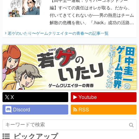
編】すべての責任はオレが取る。だから、
付いてきてくれないか──男の熱意はチーム
解散の危機を救い、『.hack』成功の活路を
開く。業界の快男児・松山 洋に流れる血は
若ゲのいたり〜ゲームクリエイターの青春〜
の記事一覧
『少年ジャンプ』色だった【若ゲのいた
り】
X
Youtube
Discord
RSS
ピックアップ