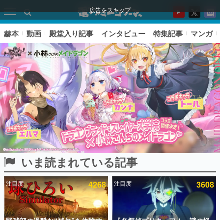
広告をスキップ
赫本
動画
殿堂入り記事
インタビュー
特集記事
マンガ
いま読まれている記事
ピックアップ
注目度
4268
注目度
3608
電ファミのいま読まれている記事ランキング
アプリセール情報