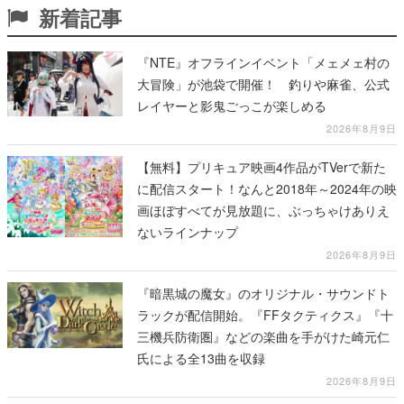
新着記事
『NTE』オフラインイベント「メェメェ村の
大冒険」が池袋で開催！ 釣りや麻雀、公式
レイヤーと影鬼ごっこが楽しめる
2026年8月9日
【無料】プリキュア映画4作品がTVerで新た
に配信スタート！なんと2018年～2024年の映
画ほぼすべてが見放題に、ぶっちゃけありえ
ないラインナップ
2026年8月9日
『暗黒城の魔女』のオリジナル・サウンドト
ラックが配信開始。『FFタクティクス』『十
三機兵防衛圏』などの楽曲を手がけた崎元仁
氏による全13曲を収録
2026年8月9日