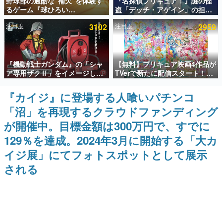
野球部の過酷な“補欠”を体験す
『名探偵プリキュア！』謎の怪
るゲーム『球ひろい
盗「デッチ・アゲイン」の担当
インタビュー
Simulator』が「1件」のウィッ
キャストは天﨑滉平さんと判
注目度
3102
注目度
2959
シュリストをもとにチェコ語に
明。『Re:ゼロから始める異世
連載・特集一覧
対応しSNSで話題に。『キング
界生活』オットー役、『ヒプノ
ダム・カム』開発元やチェコの
シスマイク』山田三郎役など
プロ野球選手から称賛の声
殿堂入り記事
『機動戦士ガンダム』の「シャ
【無料】プリキュア映画4作品が
SNS拡散数が数千以上！ ページビュー数万以上！ などな
ど。多くの人々に読まれた、電ファミ渾身の“殿堂入り”記
ア専用ザクⅡ」をイメージした
TVerで新たに配信スタート！な
事をまとめました。
散水ホースリールが予約開始。
んと2018年～2024年の映画ほぼ
本体にはシャアのパーソナルマ
すべてが見放題に、ぶっちゃけ
『カイジ』に登場する人喰いパチンコ
ゲームの企画書
ークやジオン公国軍のエンブレ
ありえないラインナップ
名作ゲームクリエイターの方々に製作時のエピソードをお
「沼」を再現するクラウドファンディング
ム、型式番号などを配置
聞きし、ヒットする企画（ゲーム）とは何か？を探ってい
きます。
が開催中。目標金額は300万円で、すでに
赫本
129％を達成。2024年3月に開始する「大カ
この物語を解いてはいけない。『赫本』は、〈試験問題〉
イジ展」にてフォトスポットとして展示
の形をした短編ホラー小説集です。
される
新世代に訊く
これからのデジタルゲーム市場を担う若きクリエイター達
の姿を追い、彼らのルーツと情熱を探っていきます。
ゲーム世代の作家たち
ゲームに多大な影響を受けた作家さんに取材し、ゲームが