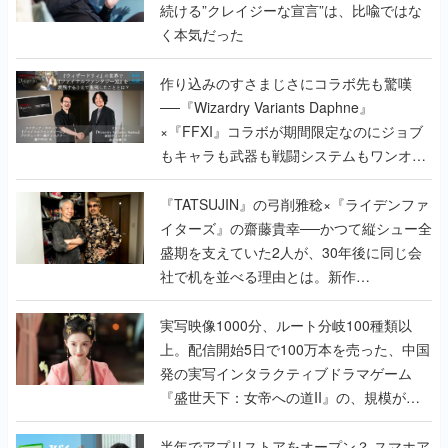
続ける”クレイジーな宣言”は、比喩ではな
く本気だった
作り込みのすさまじさにコラボ先も驚嘆
──『Wizardry Variants Daphne』
×『FFXI』コラボが期間限定なのにジョブ
もキャラも武器も戦闘システムもワンオフ
で作り込まれた理由を両ディレクターに聞
く
『TATSUJIN』の弓削雅稔×『ライデンファ
イターズ』の齋藤貴幸──かつて縦シュー全
盛期を支えていた2人が、30年後に同じ会
社で机を並べる理由とは。新作
『TATSUJIN EXTREME』で初タッグを組
んだレジェンド2人に訊く開発秘話
実写映像1000分、ルート分岐100種類以
上。配信開始5日で100万本を売った、中国
発の実写インタラクティブドラマゲーム
『盛世天下：女帝への道II』の、規模が違
うこだわりをプロデューサーに聞いた
半年でアプリストアをオープン？ スマホア