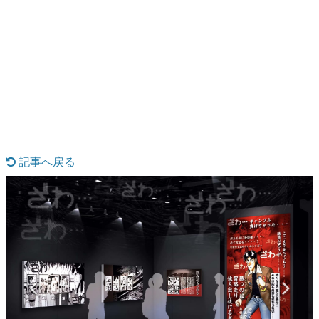
日本のコンテンツ産業やカルチャーに与えた影響を探る企
画です。
日本モバイルゲーム産業史
日本のモバイルゲーム史における主要なトピック・タイト
ルを網羅するほか、開発者へのインタビューや識者による
解説を掲載。約20年の歴史が一望できる決定版！
若ゲのいたり〜ゲームクリエイターの青春〜
『うつヌケ』『ペンと箸』等で知られるマンガ家・田中圭
一先生によるゲーム業界レポートマンガです。
記事へ戻る
なんでゲームは面白い？
ゲーム開発者・hamatsu氏がゲームの魅力を画面や操作の
具体的な形から解き明かしていく、硬派で骨太な評論連載
です。
ゲームが変えた日本語
「経験値」「裏技」「ラスボス」… ゲームにまつわる言葉
の起源や用法の変遷を、コンピューター文化史研究家・タ
イニーP氏が徹底調査。
カテゴリ
特集記事