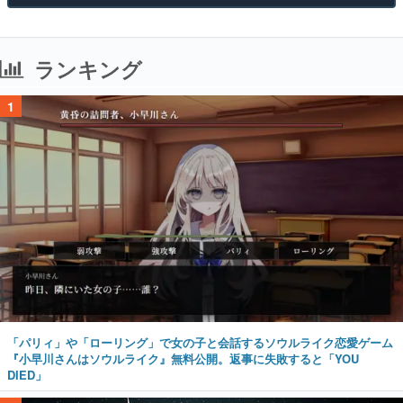
ランキング
1
「パリィ」や「ローリング」で女の子と会話するソウルライク恋愛ゲーム
『小早川さんはソウルライク』無料公開。返事に失敗すると「YOU
DIED」