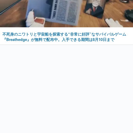
不死身のニワトリと宇宙船を探索する“非常に好評”なサバイバルゲーム
『Breathedge』が無料で配布中。入手できる期間は8月10日まで