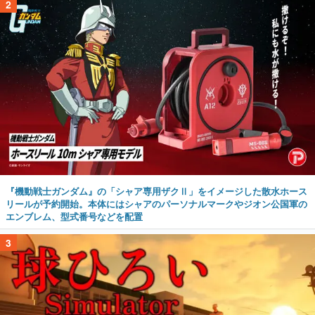
2
『機動戦士ガンダム』の「シャア専用ザクⅡ」をイメージした散水ホース
リールが予約開始。本体にはシャアのパーソナルマークやジオン公国軍の
エンブレム、型式番号などを配置
3