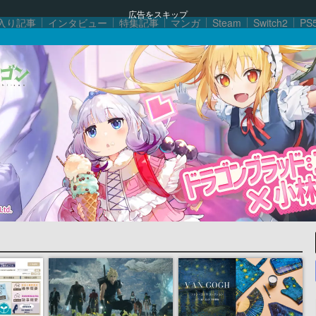
広告をスキップ
入り記事
インタビュー
特集記事
マンガ
Steam
Switch2
PS