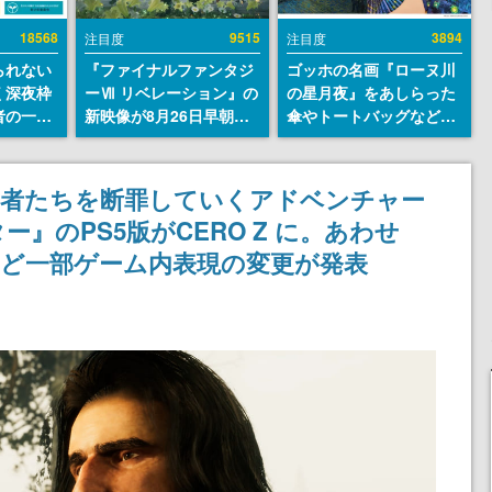
18568
9515
3894
注目度
注目度
られない
『ファイナルファンタジ
ゴッホの名画『ローヌ川
く深夜枠
ーⅦ リベレーション』の
の星月夜』をあしらった
者の一部
新映像が8月26日早朝に
傘やトートバッグなどが
違法薬物
公開へ。『FF7』リメイ
登場。8月7日21時より2
描写も含
クシリーズの完結編、
日間限定で予約販売
論を交わ
「gamescom」のオープ
仰者たちを断罪していくアドベンチャー
ニングナイトライブにて
』のPS5版がCERO Z に。あわせ
ディレクターの浜口直樹
氏が登壇する予定
など一部ゲーム内表現の変更が発表