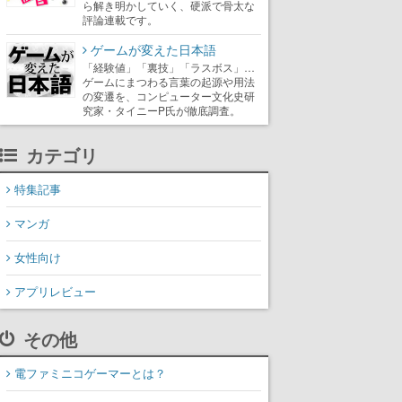
ら解き明かしていく、硬派で骨太な
評論連載です。
ゲームが変えた日本語
「経験値」「裏技」「ラスボス」…
ゲームにまつわる言葉の起源や用法
の変遷を、コンピューター文化史研
究家・タイニーP氏が徹底調査。
カテゴリ
特集記事
マンガ
女性向け
アプリレビュー
その他
電ファミニコゲーマーとは？