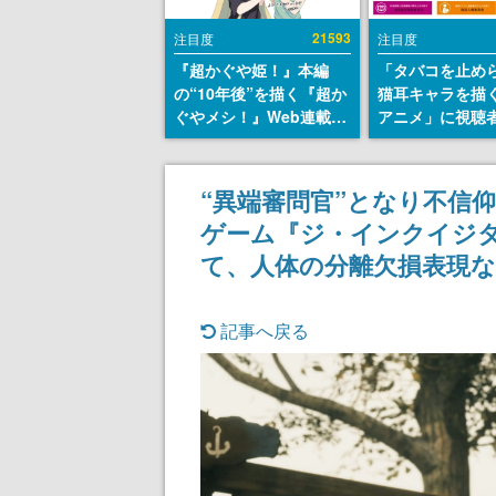
21593
注目度
注目度
『超かぐや姫！』本編
「タバコを止め
の“10年後”を描く『超か
猫耳キャラを描
ぐやメシ！』Web連載決
アニメ」に視聴
定。新たなWebマンガレ
から批判意見。
ーベル「ビビビコミッ
の使用と思しき
ク」にて特別話が掲載ス
めて、BPOが議
“異端審問官”となり不信
タート、あのお話には…
す
ゲーム『ジ・インクイジター
まだ続きがある！
て、人体の分離欠損表現
記事へ戻る