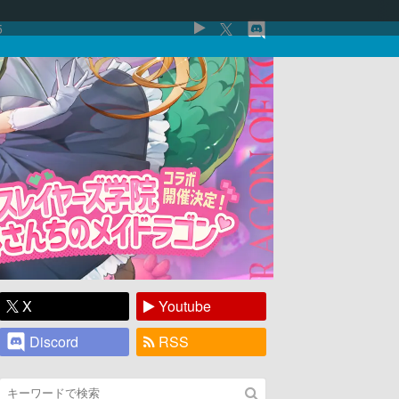
5
X
Youtube
Discord
RSS