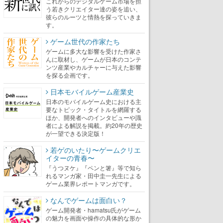
これからのデジタルゲーム市場を担
う若きクリエイター達の姿を追い、
彼らのルーツと情熱を探っていきま
す。
ゲーム世代の作家たち
ゲームに多大な影響を受けた作家さ
んに取材し、ゲームが日本のコンテ
ンツ産業やカルチャーに与えた影響
を探る企画です。
日本モバイルゲーム産業史
日本のモバイルゲーム史における主
要なトピック・タイトルを網羅する
ほか、開発者へのインタビューや識
者による解説を掲載。約20年の歴史
が一望できる決定版！
若ゲのいたり〜ゲームクリエ
イターの青春〜
『うつヌケ』『ペンと箸』等で知ら
れるマンガ家・田中圭一先生による
ゲーム業界レポートマンガです。
なんでゲームは面白い？
ゲーム開発者・hamatsu氏がゲーム
の魅力を画面や操作の具体的な形か