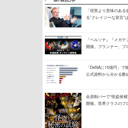
「現実より意味のある仮想
る”クレイジーな宣言”
『ペルソナ』『メガテ
開催。プランナー、プ
「DeNAに15億円」
公式資料から分かる数
会員制バーで“怪盗候
開催。世界クラスのプ
した独自の体験を提供