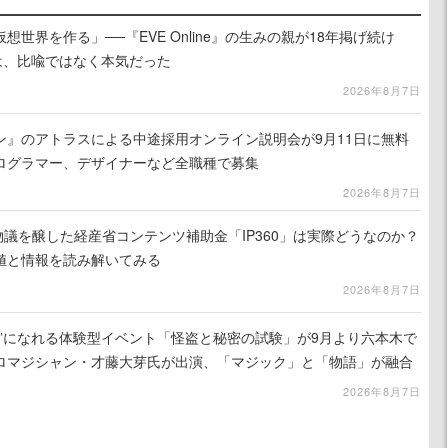
世界を作る」──『EVE Online』の生みの親が18年掲げ続け
は、比喩ではなく本気だった
2026年8月7日
ン』のアトラスによる中途採用オンライン説明会が9月11日に無料
ログラマー、デザイナーなど全職種で募集
2026年8月7日
で物議を醸した経産省コンテンツ補助金「IP360」は実際どうなのか？
値と情報を読み解いてみる
2026年8月7日
補”になれる体験型イベント「怪盗と秘密の試験」が9月より六本木で
ロマジシャン・才藤大芽氏が出演、「マジック」と「物語」が融合
2026年8月7日