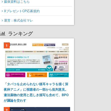
媒体資料はこちら
XプレゼントCP応募規約
運営：株式会社マレ
ランキング
1
「タバコを止められない猫耳キャラを描く深
夜枠アニメ」に視聴者の一部から批判意見。
違法薬物の使用と思しき描写も含めて、BPO
が議論を交わす
2