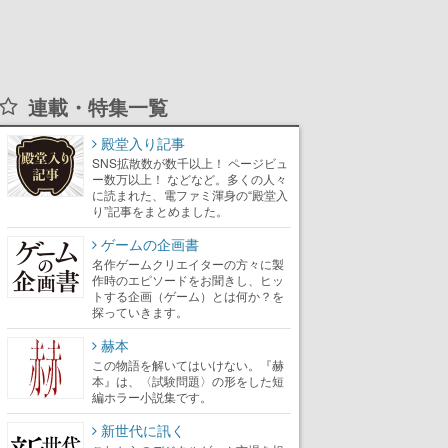
連載・特集一覧
殿堂入り記事
SNS拡散数が数千以上！ ページビュ
ー数万以上！ などなど。多くの人々
に読まれた、電ファミ渾身の“殿堂入
り”記事をまとめました。
ゲームの企画書
名作ゲームクリエイターの方々に製
作時のエピソードをお聞きし、ヒッ
トする企画（ゲーム）とは何か？を
探っていきます。
赫本
この物語を解いてはいけない。『赫
本』は、〈試験問題〉の形をした短
編ホラー小説集です。
新世代に訊く