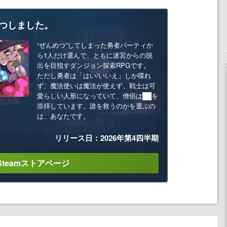
つしました。
“ぜんめつ”してしまった勇者パーティか
ら1人だけ選んで、ともに迷宮からの脱
出を目指すダンジョン探索RPGです。
ただし勇者は「はい/いいえ」しか喋れ
ず、魔法使いは魔法が使えず、戦士は可
愛らしい人形になっていて、僧侶は██を
崇拝しています。誰を救うのかを選ぶの
は、あなたです。
リリース日：2026年第4四半期
Steamストアページ