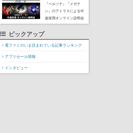
な宣言”は、比喩ではなく
『ペルソナ』『メガテ
本気だった
ン』のアトラスによる中
途採用オンライン説明会
が9月11日に無料開催。
ピックアップ
プランナー、プログラマ
ー、デザイナーなど全職
電ファミのいま読まれている記事ランキング
種で募集
アプリセール情報
インタビュー