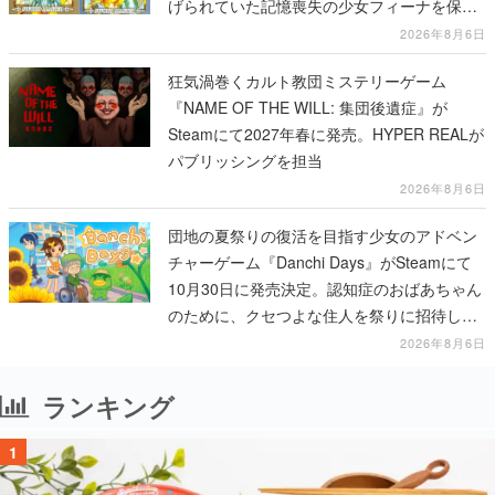
げられていた記憶喪失の少女フィーナを保護
する場面から冒険がはじまる
2026年8月6日
狂気渦巻くカルト教団ミステリーゲーム
『NAME OF THE WILL: 集団後遺症』が
Steamにて2027年春に発売。HYPER REALが
パブリッシングを担当
2026年8月6日
団地の夏祭りの復活を目指す少女のアドベン
チャーゲーム『Danchi Days』がSteamにて
10月30日に発売決定。認知症のおばあちゃん
のために、クセつよな住人を祭りに招待して
いく
2026年8月6日
ランキング
1