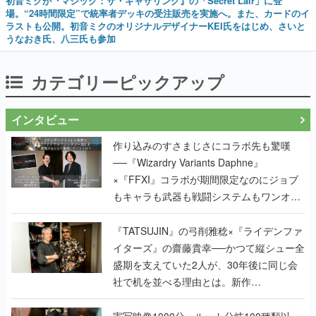
初音ミクが『マジック：ザ・ギャザリング』の「Secret Lair」に登
場。“24時間限定”で統率者デッキの受注販売を実施へ。また、カードのイ
ラストも公開。初音ミクのオリジナルデザイナーKEI氏をはじめ、さいと
うなおき氏、八三氏も参加
カテゴリーピックアップ
インタビュー
作り込みのすさまじさにコラボ先も驚嘆
──『Wizardry Variants Daphne』
×『FFXI』コラボが期間限定なのにジョブ
もキャラも武器も戦闘システムもワンオフ
で作り込まれた理由を両ディレクターに聞
く
『TATSUJIN』の弓削雅稔×『ライデンファ
イターズ』の齋藤貴幸──かつて縦シュー全
盛期を支えていた2人が、30年後に同じ会
社で机を並べる理由とは。新作
『TATSUJIN EXTREME』で初タッグを組
んだレジェンド2人に訊く開発秘話
実写映像1000分、ルート分岐100種類以