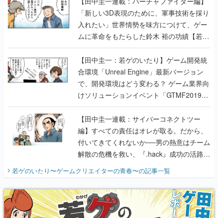
【田中圭一連載：バーチャファイター編】
「新しい3D表現のために、軍事技術を採り
入れたい」世界情勢を味方につけて、ゲー
ムに革命をもたらした鈴木 裕の功績【若ゲ
のいたり】
【田中圭一：若ゲのいたり】ゲーム開発統
合環境「Unreal Engine」最新バージョン
で、開発環境はどう変わる？ ゲーム業界向
けソリューションイベント「GTMF2019」
に行って、より理解を深めよう【PR】
【田中圭一連載：サイバーコネクトツー
編】すべての責任はオレが取る。だから、
付いてきてくれないか──男の熱意はチーム
解散の危機を救い、『.hack』成功の活路を
開く。業界の快男児・松山 洋に流れる血は
若ゲのいたり〜ゲームクリエイターの青春〜
の記事一覧
『少年ジャンプ』色だった【若ゲのいた
り】