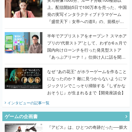
上。配信開始5日で100万本を売った、中国
発の実写インタラクティブドラマゲーム
『盛世天下：女帝への道II』の、規模が違
うこだわりをプロデューサーに聞いた
半年でアプリストアをオープン？ スマホア
プリの“代替ストア”として、わずか6ヵ月で
国内向けローンチを行った発見型ストア
『あっぷアリーナ！』仕掛け人に話を聞い
てみた
なぜ “あの花王” がホラーゲームを作ること
になったのか？ 敵に見つからないようにマ
ジックリンでこっそり掃除する『しずかな
おそうじ』が生まれるまで【開発座談会】
インタビュー
の記事一覧
ゲームの企画書
『アビス』は、ひとつの奇跡だった──膨大