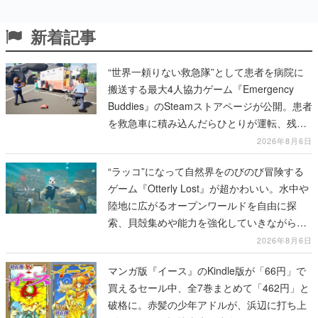
新着記事
“世界一頼りない救急隊”として患者を病院に
搬送する最大4人協力ゲーム『Emergency
Buddies』のSteamストアページが公開。患者
を救急車に積み込んだらひとりが運転、残り
のクルーは後部で患者の命を繋げ
2026年8月6日
“ラッコ”になって自然界をのびのび冒険する
ゲーム『Otterly Lost』が超かわいい。水中や
陸地に広がるオープンワールドを自由に探
索、貝殻集めや能力を強化していきながら、
動物たちの依頼を達成していく
2026年8月6日
マンガ版『イース』のKindle版が「66円」で
買えるセール中、全7巻まとめて「462円」と
破格に。赤髪の少年アドルが、浜辺に打ち上