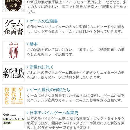
SNS拡散数が数千以上！ ページビュー数万以上！ などなど。多
くの人々に読まれた、電ファミ渾身の“殿堂入り”記事をまとめま
した。
ゲームの企画書
名作ゲームクリエイターの方々に製作時のエピソードをお聞き
し、ヒットする企画（ゲーム）とは何か？を探っていきます。
赫本
この物語を解いてはいけない。『赫本』は、〈試験問題〉の形
をした短編ホラー小説集です。
新世代に訊く
これからのデジタルゲーム市場を担う若きクリエイター達の姿
を追い、彼らのルーツと情熱を探っていきます。
ゲーム世代の作家たち
ゲームに多大な影響を受けた作家さんに取材し、ゲームが日本
のコンテンツ産業やカルチャーに与えた影響を探る企画です。
日本モバイルゲーム産業史
日本のモバイルゲーム史における主要なトピック・タイトルを
網羅するほか、開発者へのインタビューや識者による解説を掲
載。約20年の歴史が一望できる決定版！