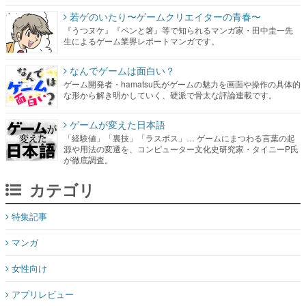
若ゲのいたり〜ゲームクリエイターの青春〜
『うつヌケ』『ペンと箸』等で知られるマンガ家・田中圭一先
生によるゲーム業界レポートマンガです。
なんでゲームは面白い？
ゲーム開発者・hamatsu氏がゲームの魅力を画面や操作の具体的
な形から解き明かしていく、硬派で骨太な評論連載です。
ゲームが変えた日本語
「経験値」「裏技」「ラスボス」… ゲームにまつわる言葉の起
源や用法の変遷を、コンピューター文化史研究家・タイニーP氏
が徹底調査。
カテゴリ
特集記事
マンガ
女性向け
アプリレビュー