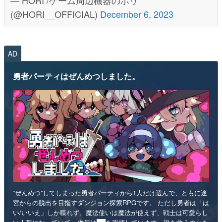
(@HORI__OFFICIAL)
December 6, 2023
AD
勇者パーティはぜんめつしました。
“ぜんめつ”してしまった勇者パーティから1人だけ選んで、ともに迷
宮からの脱出を目指すダンジョン探索RPGです。 ただし勇者は「は
い/いいえ」しか喋れず、魔法使いは魔法が使えず、戦士は可愛らし