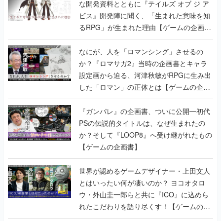
な開発資料とともに『テイルズ オブ ジ ア
ビス』開発陣に聞く、「生まれた意味を知
るRPG」が生まれた理由【ゲームの企画
書】
なにが、人を「ロマンシング」させるの
か？『ロマサガ2』当時の企画書とキャラ
設定画から迫る、河津秋敏がRPGに生み出
した「ロマン」の正体とは【ゲームの企画
書】
『ガンパレ』の企画書、ついに公開━初代
PSの伝説的タイトルは、なぜ生まれたの
か？そして『LOOP8』へ受け継がれたもの
【ゲームの企画書】
世界が認めるゲームデザイナー・上田文人
とはいったい何が凄いのか？ ヨコオタロ
ウ・外山圭一郎らと共に『ICO』に込めら
れたこだわりを語り尽くす！【ゲームの企
画書】