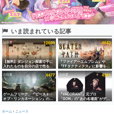
インタビュー
連載・特集一覧
殿堂入り記事
いま読まれている記事
SNS拡散数が数千以上！ ページビュー数万以上！ などな
ど。多くの人々に読まれた、電ファミ渾身の“殿堂入り”記
事をまとめました。
注目度
12694
注目度
4642
ゲームの企画書
名作ゲームクリエイターの方々に製作時のエピソードをお
聞きし、ヒットする企画（ゲーム）とは何か？を探ってい
【無料】ダンジョン探索で手に
『ファイアーエムブレム』や
きます。
入れたものを自分の店で売るゲ
『FFタクティクス』に影響を受
赫本
ーム『Moonlighter』がSteam
けた新作戦略RPG『Beaten
この物語を解いてはいけない。『赫本』は、〈試験問題〉
注目度
4477
注目度
4301
にて無料配布中！続編
Path』2027年に発売へ。
の形をした短編ホラー小説集です。
『Moonlighter 2』の9月2日正
PC（Steam）、PS5、Xbox、
式リリースを記念したキャンペ
Switch向けにリリース予定
ーン
新世代に訊く
ゲームフリーク、『ビースト・
『VALORANT』元プロ
これからのデジタルゲーム市場を担う若きクリエイター達
の姿を追い、彼らのルーツと情熱を探っていきます。
オブ・リンカネーション』の継
「GON」の“あの名場面”がデザ
続的なアプデ方針を表明。ユー
インされた新作グッズが本日8月
ザーからの意見を真摯に受け止
5日より期間限定で発売。Tシャ
ゲーム世代の作家たち
ホーム
ニュース
めて対応へ。修正パッチは約1週
ツやコインケース、アクキーな
ゲームに多大な影響を受けた作家さんに取材し、ゲームが