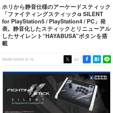
間以内に配信される予定
どが全品受注生産で登場、過去
日本のコンテンツ産業やカルチャーに与えた影響を探る企
ホリから静音仕様のアーケードスティック
に発売したグッズの再販も
画です。
「ファイティングスティックα SILENT
日本モバイルゲーム産業史
for PlayStation5 / PlayStation4 / PC」発
日本のモバイルゲーム史における主要なトピック・タイト
ルを網羅するほか、開発者へのインタビューや識者による
表。静音化したスティックとリニューアル
解説を掲載。約20年の歴史が一望できる決定版！
したサイレント“HAYABUSA”ボタンを搭
若ゲのいたり〜ゲームクリエイターの青春〜
『うつヌケ』『ペンと箸』等で知られるマンガ家・田中圭
載
一先生によるゲーム業界レポートマンガです。
なんでゲームは面白い？
2023年12月6日 21:16
反応
ゲーム開発者・hamatsu氏がゲームの魅力を画面や操作の
具体的な形から解き明かしていく、硬派で骨太な評論連載
です。
ゲームが変えた日本語
「経験値」「裏技」「ラスボス」… ゲームにまつわる言葉
の起源や用法の変遷を、コンピューター文化史研究家・タ
イニーP氏が徹底調査。
カテゴリ
特集記事