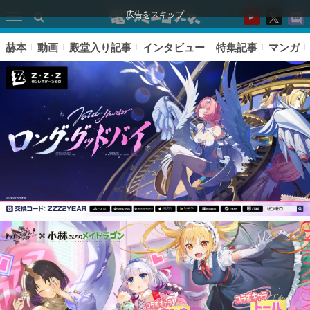
広告をスキップ
赫本
動画
殿堂入り記事
インタビュー
特集記事
マンガ
ピックアップ
電ファミのいま読まれている記事ランキング
アプリセール情報