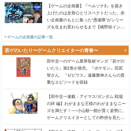
【ゲームの企画書】『ペルソナ3』を築き
上げたのは反骨心とリスペクトだった。赤
い企画書のもとに集った“愚連隊”がシリー
ズを生まれ変わらせるまで【橋野桂インタ
ビュー】
ゲームの企画書
の記事一覧
若ゲのいたり〜ゲームクリエイターの青春〜
田中圭一のゲーム業界取材マンガ『若ゲの
いたり』第2巻が発売。『ポケモン』田尻
智さん、『ゼビウス』遠藤雅伸さんらの貴
重なエピソードを収録
【田中圭一連載：アイマス/ガンダム 戦場
の絆 編】わがままな王様のわがままなニー
ズを満たす！──小山順一朗が貫く姿勢に、
ゲームクリエイターとしての矜持を見た
【若ゲのいたり最終回】