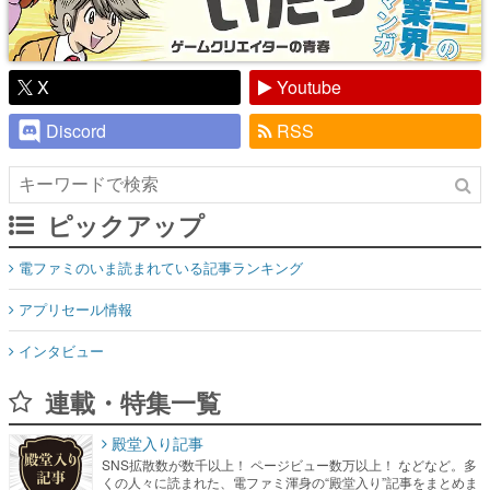
X
Youtube
Discord
RSS
ピックアップ
電ファミのいま読まれている記事ランキング
アプリセール情報
インタビュー
連載・特集一覧
殿堂入り記事
SNS拡散数が数千以上！ ページビュー数万以上！ などなど。多
くの人々に読まれた、電ファミ渾身の“殿堂入り”記事をまとめま