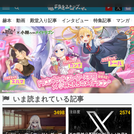
広告をスキップ
赫本
動画
殿堂入り記事
インタビュー
特集記事
マンガ
いま読まれている記事
ピックアップ
注目度
3498
注目度
2574
電ファミのいま読まれている記事ランキング
アプリセール情報