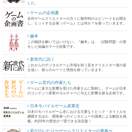
した。
ゲームの企画書
名作ゲームクリエイターの方々に製作時のエピソードをお聞き
し、ヒットする企画（ゲーム）とは何か？を探っていきます。
赫本
この物語を解いてはいけない。『赫本』は、〈試験問題〉の形
をした短編ホラー小説集です。
新世代に訊く
これからのデジタルゲーム市場を担う若きクリエイター達の姿
を追い、彼らのルーツと情熱を探っていきます。
ゲーム世代の作家たち
ゲームに多大な影響を受けた作家さんに取材し、ゲームが日本
のコンテンツ産業やカルチャーに与えた影響を探る企画です。
日本モバイルゲーム産業史
日本のモバイルゲーム史における主要なトピック・タイトルを
網羅するほか、開発者へのインタビューや識者による解説を掲
載。約20年の歴史が一望できる決定版！
若ゲのいたり〜ゲームクリエイターの青春〜