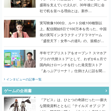
盛期を支えていた2人が、30年後に同じ会
社で机を並べる理由とは。新作
『TATSUJIN EXTREME』で初タッグを組
んだレジェンド2人に訊く開発秘話
実写映像1000分、ルート分岐100種類以
上。配信開始5日で100万本を売った、中国
発の実写インタラクティブドラマゲーム
『盛世天下：女帝への道II』の、規模が違
うこだわりをプロデューサーに聞いた
半年でアプリストアをオープン？ スマホア
プリの“代替ストア”として、わずか6ヵ月で
国内向けローンチを行った発見型ストア
『あっぷアリーナ！』仕掛け人に話を聞い
てみた
インタビュー
の記事一覧
ゲームの企画書
『アビス』は、ひとつの奇跡だった──膨大
な開発資料とともに『テイルズ オブ ジ ア