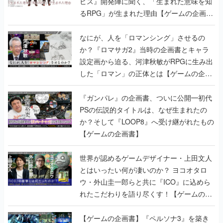
ビス』開発陣に聞く、「生まれた意味を知
るRPG」が生まれた理由【ゲームの企画
書】
なにが、人を「ロマンシング」させるの
か？『ロマサガ2』当時の企画書とキャラ
設定画から迫る、河津秋敏がRPGに生み出
した「ロマン」の正体とは【ゲームの企画
書】
『ガンパレ』の企画書、ついに公開━初代
PSの伝説的タイトルは、なぜ生まれたの
か？そして『LOOP8』へ受け継がれたもの
【ゲームの企画書】
世界が認めるゲームデザイナー・上田文人
とはいったい何が凄いのか？ ヨコオタロ
ウ・外山圭一郎らと共に『ICO』に込めら
れたこだわりを語り尽くす！【ゲームの企
画書】
【ゲームの企画書】『ペルソナ3』を築き