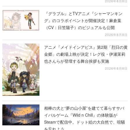
2026年8月8日
『グラブル』とTVアニメ『シャーマンキン
グ』のコラボイベントが開催決定！麻倉葉
（CV：日笠陽子）のビジュアルも公開
2026年8月8日
アニメ『メイドインアビス』第2期「烈日の黄
金郷」の劇場上映が決定！レグ役・伊瀬茉莉
也さんらが登壇する舞台挨拶も実施
2026年8月8日
相棒の犬と“夢の山小屋”を建てて暮らすサバ
イバルゲーム『Wild n Chill』の体験版が
Steamで配信中。ドット絵の大自然で、喧騒
を忘れよう