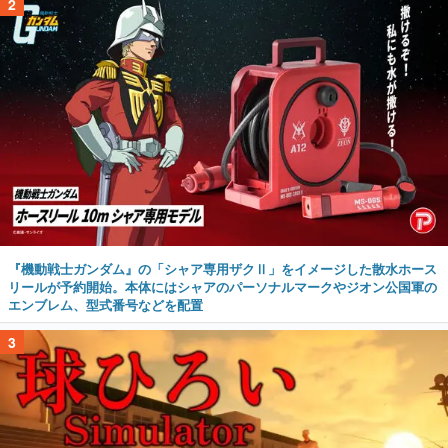
2
『機動戦士ガンダム』の「シャア専用ザクⅡ」をイメージした散水ホース
リールが予約開始。本体にはシャアのパーソナルマークやジオン公国軍の
エンブレム、型式番号などを配置
3