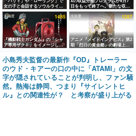
「パリィ」や「ローリング」で
Xの収益分配プログラムが9月7
女の子と会話するソウルライク
日をもって終了へ。新たな収益
インタビュー
恋愛ゲーム『小早川さんはソウ
化制度「Original Content
注目度
1485
注目度
1287
ルライク』無料公開。返事に失
Rewards Program」を発表
連載・特集一覧
敗すると「YOU DIED」
殿堂入り記事
『機動戦士ガンダム』の「シャ
アニメ『メイドインアビス』第2
SNS拡散数が数千以上！ ページビュー数万以上！ などな
ど。多くの人々に読まれた、電ファミ渾身の“殿堂入り”記
ア専用ザクⅡ」をイメージした
期「烈日の黄金郷」の劇場上映
事をまとめました。
散水ホースリールが予約開始。
が決定！レグ役・伊瀬茉莉也さ
本体にはシャアのパーソナルマ
んらが登壇する舞台挨拶も実施
小島秀夫監督の最新作『OD』トレーラー
ゲームの企画書
ークやジオン公国軍のエンブレ
名作ゲームクリエイターの方々に製作時のエピソードをお
のウド・キアーの口の中に「ATAMI」の文
ム、型式番号などを配置
聞きし、ヒットする企画（ゲーム）とは何か？を探ってい
きます。
字が隠されていることが判明し、ファン騒
赫本
然。熱海は静岡、つまり『サイレントヒ
この物語を解いてはいけない。『赫本』は、〈試験問題〉
ル』との関連性が？ と考察が盛り上がる
の形をした短編ホラー小説集です。
新世代に訊く
これからのデジタルゲーム市場を担う若きクリエイター達
の姿を追い、彼らのルーツと情熱を探っていきます。
ゲーム世代の作家たち
ゲームに多大な影響を受けた作家さんに取材し、ゲームが