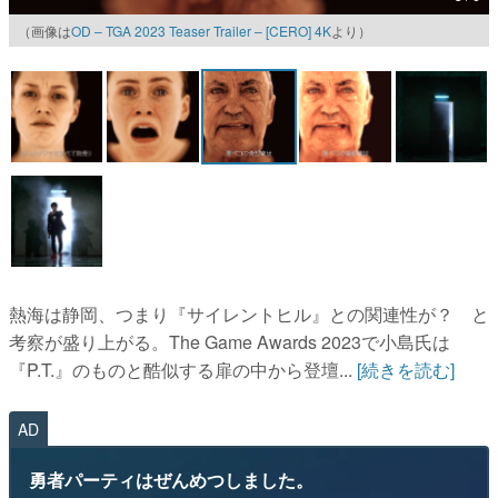
（画像は
OD – TGA 2023 Teaser Trailer – [CERO] 4K
より）
マンガ
女性向け
アプリレビュー
その他
電ファミニコゲーマーとは？
運営：株式会社マレ
熱海は静岡、つまり『サイレントヒル』との関連性が？ と
考察が盛り上がる。The Game Awards 2023で小島氏は
『P.T.』のものと酷似する扉の中から登壇...
[続きを読む]
AD
勇者パーティはぜんめつしました。