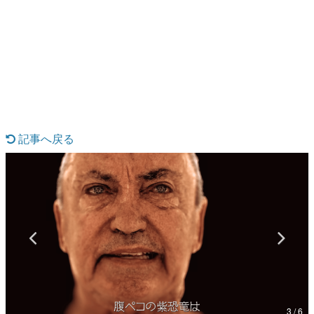
日本のコンテンツ産業やカルチャーに与えた影響を探る企
画です。
日本モバイルゲーム産業史
日本のモバイルゲーム史における主要なトピック・タイト
ルを網羅するほか、開発者へのインタビューや識者による
解説を掲載。約20年の歴史が一望できる決定版！
若ゲのいたり〜ゲームクリエイターの青春〜
『うつヌケ』『ペンと箸』等で知られるマンガ家・田中圭
一先生によるゲーム業界レポートマンガです。
記事へ戻る
なんでゲームは面白い？
ゲーム開発者・hamatsu氏がゲームの魅力を画面や操作の
具体的な形から解き明かしていく、硬派で骨太な評論連載
です。
ゲームが変えた日本語
「経験値」「裏技」「ラスボス」… ゲームにまつわる言葉
の起源や用法の変遷を、コンピューター文化史研究家・タ
イニーP氏が徹底調査。
カテゴリ
3 / 6
特集記事