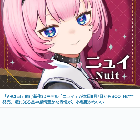
『VRChat』向け新作3Dモデル「ニュイ」が本日8月7日からBOOTHにて
発売。瞳に光る星や感情豊かな表情が、小悪魔かわいい