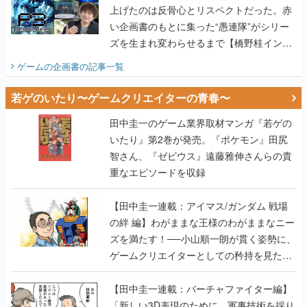
上げたのは反骨心とリスペクトだった。赤
い企画書のもとに集った“愚連隊”がシリー
ズを生まれ変わらせるまで【橋野桂インタ
ビュー】
ゲームの企画書
の記事一覧
若ゲのいたり〜ゲームクリエイターの青春〜
田中圭一のゲーム業界取材マンガ『若ゲの
いたり』第2巻が発売。『ポケモン』田尻
智さん、『ゼビウス』遠藤雅伸さんらの貴
重なエピソードを収録
【田中圭一連載：アイマス/ガンダム 戦場
の絆 編】わがままな王様のわがままなニー
ズを満たす！──小山順一朗が貫く姿勢に、
ゲームクリエイターとしての矜持を見た
【若ゲのいたり最終回】
【田中圭一連載：バーチャファイター編】
「新しい3D表現のために、軍事技術を採り