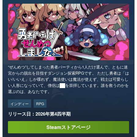
“ぜんめつ”してしまった勇者パーティから1人だけ選んで、ともに迷
宮からの脱出を目指すダンジョン探索RPGです。 ただし勇者は「は
い/いいえ」しか喋れず、魔法使いは魔法が使えず、戦士は可愛らし
い人形になっていて、僧侶は██を崇拝しています。誰を救うのかを
選ぶのは、あなたです。
インディー
RPG
リリース日：2026年第4四半期
Steamストアページ