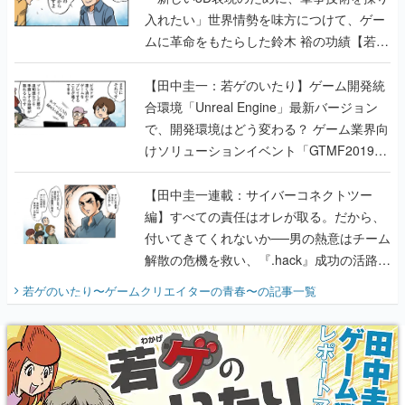
入れたい」世界情勢を味方につけて、ゲー
ムに革命をもたらした鈴木 裕の功績【若ゲ
のいたり】
【田中圭一：若ゲのいたり】ゲーム開発統
合環境「Unreal Engine」最新バージョン
で、開発環境はどう変わる？ ゲーム業界向
けソリューションイベント「GTMF2019」
に行って、より理解を深めよう【PR】
【田中圭一連載：サイバーコネクトツー
編】すべての責任はオレが取る。だから、
付いてきてくれないか──男の熱意はチーム
解散の危機を救い、『.hack』成功の活路を
開く。業界の快男児・松山 洋に流れる血は
若ゲのいたり〜ゲームクリエイターの青春〜
の記事一覧
『少年ジャンプ』色だった【若ゲのいた
り】