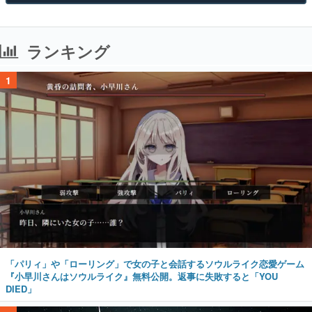
ランキング
1
「パリィ」や「ローリング」で女の子と会話するソウルライク恋愛ゲーム
『小早川さんはソウルライク』無料公開。返事に失敗すると「YOU
DIED」