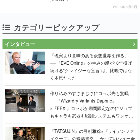
2026年8月8日
カテゴリーピックアップ
インタビュー
「現実より意味のある仮想世界を作る」
──『EVE Online』の生みの親が18年掲げ
続ける”クレイジーな宣言”は、比喩ではな
く本気だった
作り込みのすさまじさにコラボ先も驚嘆
──『Wizardry Variants Daphne』
×『FFXI』コラボが期間限定なのにジョブ
もキャラも武器も戦闘システムもワンオフ
で作り込まれた理由を両ディレクターに聞
く
『TATSUJIN』の弓削雅稔×『ライデンファ
イターズ』の齋藤貴幸──かつて縦シュー全