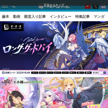
広告をスキップ
赫本
動画
殿堂入り記事
インタビュー
特集記事
マンガ
ピックアップ
電ファミのいま読まれている記事ランキング
アプリセール情報