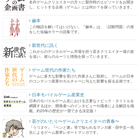
名作ゲームクリエイターの方々に製作時のエピソードをお聞き
し、ヒットする企画（ゲーム）とは何か？を探っていきます。
赫本
この物語を解いてはいけない。『赫本』は、〈試験問題〉の形
をした短編ホラー小説集です。
新世代に訊く
これからのデジタルゲーム市場を担う若きクリエイター達の姿
を追い、彼らのルーツと情熱を探っていきます。
ゲーム世代の作家たち
ゲームに多大な影響を受けた作家さんに取材し、ゲームが日本
のコンテンツ産業やカルチャーに与えた影響を探る企画です。
日本モバイルゲーム産業史
日本のモバイルゲーム史における主要なトピック・タイトルを
網羅するほか、開発者へのインタビューや識者による解説を掲
載。約20年の歴史が一望できる決定版！
若ゲのいたり〜ゲームクリエイターの青春〜
『うつヌケ』『ペンと箸』等で知られるマンガ家・田中圭一先
生によるゲーム業界レポートマンガです。