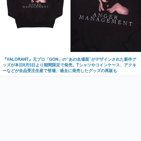
『VALORANT』元プロ「GON」の“あの名場面”がデザインされた新作グ
ッズが本日8月5日より期間限定で発売。Tシャツやコインケース、アクキ
ーなどが全品受注生産で登場、過去に発売したグッズの再販も