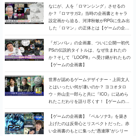
なにが、人を「ロマンシング」させるの
か？『ロマサガ2』当時の企画書とキャラ
設定画から迫る、河津秋敏がRPGに生み出
した「ロマン」の正体とは【ゲームの企画
書】
『ガンパレ』の企画書、ついに公開━初代
PSの伝説的タイトルは、なぜ生まれたの
か？そして『LOOP8』へ受け継がれたもの
【ゲームの企画書】
世界が認めるゲームデザイナー・上田文人
とはいったい何が凄いのか？ ヨコオタロ
ウ・外山圭一郎らと共に『ICO』に込めら
れたこだわりを語り尽くす！【ゲームの企
画書】
【ゲームの企画書】『ペルソナ3』を築き
上げたのは反骨心とリスペクトだった。赤
い企画書のもとに集った“愚連隊”がシリー