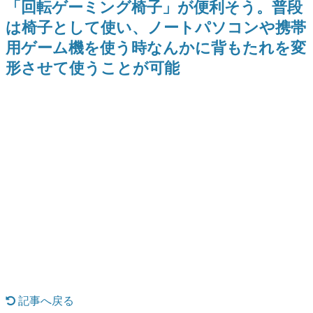
「回転ゲーミング椅子」が便利そう。普段
9年ぶりとなる日本公演を記念し
日本のコンテンツ産業やカルチャーに与えた影響を探る企
て
は椅子として使い、ノートパソコンや携帯
画です。
用ゲーム機を使う時なんかに背もたれを変
日本モバイルゲーム産業史
日本のモバイルゲーム史における主要なトピック・タイト
形させて使うことが可能
ルを網羅するほか、開発者へのインタビューや識者による
解説を掲載。約20年の歴史が一望できる決定版！
若ゲのいたり〜ゲームクリエイターの青春〜
『うつヌケ』『ペンと箸』等で知られるマンガ家・田中圭
一先生によるゲーム業界レポートマンガです。
なんでゲームは面白い？
ゲーム開発者・hamatsu氏がゲームの魅力を画面や操作の
具体的な形から解き明かしていく、硬派で骨太な評論連載
です。
ゲームが変えた日本語
「経験値」「裏技」「ラスボス」… ゲームにまつわる言葉
の起源や用法の変遷を、コンピューター文化史研究家・タ
イニーP氏が徹底調査。
カテゴリ
記事へ戻る
特集記事