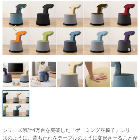
マンガ
女性向け
アプリレビュー
その他
6 / 6
電ファミニコゲーマーとは？
運営：株式会社マレ
シリーズ累計4万台を突破した「ゲーミング座椅子」シリー
ズのように、背もたれをテーブルのように変形させることが