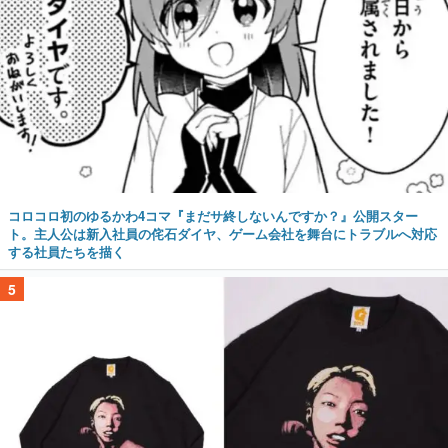
コロコロ初のゆるかわ4コマ『まだサ終しないんですか？』公開スター
ト。主人公は新入社員の侘石ダイヤ、ゲーム会社を舞台にトラブルへ対応
する社員たちを描く
5