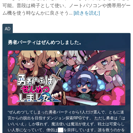
可能。普段は椅子として使い、ノートパソコンや携帯用ゲー
ム機を使う時なんかに良さそう...
[続きを読む]
AD
勇者パーティはぜんめつしました。
“ぜんめつ”してしまった勇者パーティから1人だけ選んで、ともに迷
宮からの脱出を目指すダンジョン探索RPGです。 ただし勇者は「は
い/いいえ」しか喋れず、魔法使いは魔法が使えず、戦士は可愛らし
い人形になっていて、僧侶は██を崇拝しています。誰を救うのかを