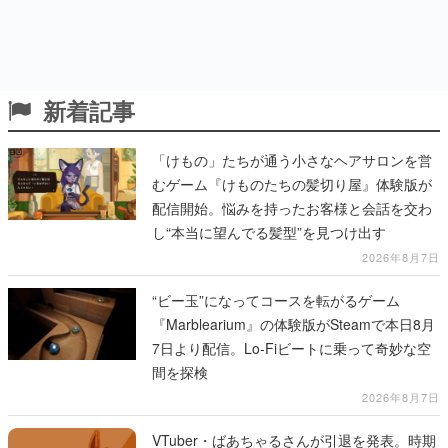
新着記事
「けもの」たちが通う小さなヘアサロンを営
むゲーム『けものたちの髪切り屋』体験版が
配信開始。悩みを持ったお客様と会話を交わ
し“本当に望んでる髪型”を見つけ出す
2026年8月7日
“ビー玉”になってコースを転がるゲーム
『Marblearium』の体験版がSteamで本日8月
7日より配信。Lo-Fiビートに乗って奇妙な空
間を探検
2026年8月7日
VTuber・ばあちゃるさんが引退を発表。時期