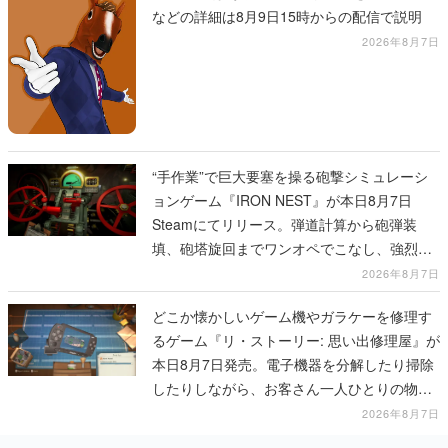
などの詳細は8月9日15時からの配信で説明
2026年8月7日
“手作業”で巨大要塞を操る砲撃シミュレーシ
ョンゲーム『IRON NEST』が本日8月7日
Steamにてリリース。弾道計算から砲弾装
填、砲塔旋回までワンオペでこなし、強烈な
一撃をブチかませるロマンある作品
2026年8月7日
どこか懐かしいゲーム機やガラケーを修理す
るゲーム『リ・ストーリー: 思い出修理屋』が
本日8月7日発売。電子機器を分解したり掃除
したりしながら、お客さん一人ひとりの物語
に耳を傾ける
2026年8月7日