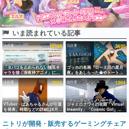
インタビュー
連載・特集一覧
いま読まれている記事
殿堂入り記事
SNS拡散数が数千以上！ ページビュー数万以上！ などな
ど。多くの人々に読まれた、電ファミ渾身の“殿堂入り”記
注目度
10736
注目度
3630
事をまとめました。
ゲームの企画書
名作ゲームクリエイターの方々に製作時のエピソードをお
聞きし、ヒットする企画（ゲーム）とは何か？を探ってい
「タバコを止められない猫耳キ
ゴッホの名画『ローヌ川の星月
きます。
ャラを描く深夜枠アニメ」に視
夜』をあしらった傘やトートバ
聴者の一部から批判意見。違法
ッグなどが登場。8月7日21時よ
赫本
注目度
2651
注目度
1364
薬物の使用と思しき描写も含め
り2日間限定で予約販売
この物語を解いてはいけない。『赫本』は、〈試験問題〉
て、BPOが議論を交わす
の形をした短編ホラー小説集です。
新世代に訊く
VTuber・ばあちゃるさんが引退
ジャミロクワイの名曲「Virtual
これからのデジタルゲーム市場を担う若きクリエイター達
を発表。時期などの詳細は8月9
Insanity」「Cosmic Girl」
の姿を追い、彼らのルーツと情熱を探っていきます。
日15時からの配信で説明
「Canned Heat」公式日本語字
幕付きMVがいきなり公開！
ニトリが開発・販売するゲーミングチェア
ゲーム世代の作家たち
「SUMMER SONIC 2026」での
ゲームに多大な影響を受けた作家さんに取材し、ゲームが