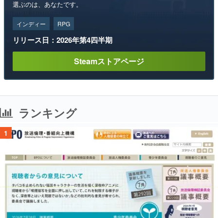
選ぶのは、あなたです。
インディー
RPG
リリース日：2026年第4四半期
Steamストアページ
ランキング
1