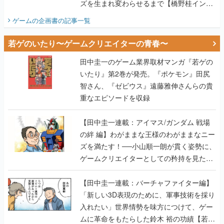
ズを生まれ変わらせるまで【橋野桂インタ
ビュー】
ゲームの企画書
の記事一覧
若ゲのいたり〜ゲームクリエイターの青春〜
田中圭一のゲーム業界取材マンガ『若ゲの
いたり』第2巻が発売。『ポケモン』田尻
智さん、『ゼビウス』遠藤雅伸さんらの貴
重なエピソードを収録
【田中圭一連載：アイマス/ガンダム 戦場
の絆 編】わがままな王様のわがままなニー
ズを満たす！──小山順一朗が貫く姿勢に、
ゲームクリエイターとしての矜持を見た
【若ゲのいたり最終回】
【田中圭一連載：バーチャファイター編】
「新しい3D表現のために、軍事技術を採り
入れたい」世界情勢を味方につけて、ゲー
ムに革命をもたらした鈴木 裕の功績【若ゲ