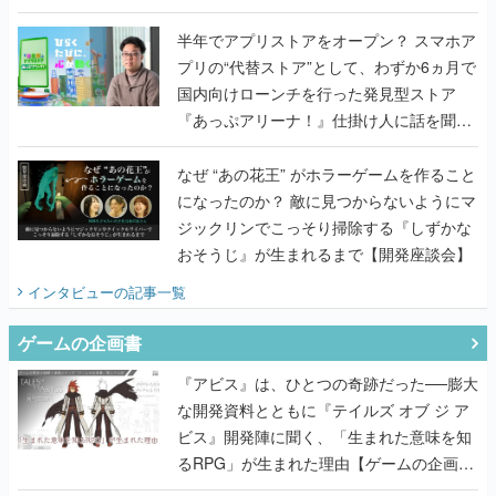
うこだわりをプロデューサーに聞いた
半年でアプリストアをオープン？ スマホア
プリの“代替ストア”として、わずか6ヵ月で
国内向けローンチを行った発見型ストア
『あっぷアリーナ！』仕掛け人に話を聞い
てみた
なぜ “あの花王” がホラーゲームを作ること
になったのか？ 敵に見つからないようにマ
ジックリンでこっそり掃除する『しずかな
おそうじ』が生まれるまで【開発座談会】
インタビュー
の記事一覧
ゲームの企画書
『アビス』は、ひとつの奇跡だった──膨大
な開発資料とともに『テイルズ オブ ジ ア
ビス』開発陣に聞く、「生まれた意味を知
るRPG」が生まれた理由【ゲームの企画
書】