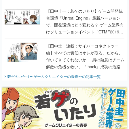
のいたり】
【田中圭一：若ゲのいたり】ゲーム開発統
合環境「Unreal Engine」最新バージョン
で、開発環境はどう変わる？ ゲーム業界向
けソリューションイベント「GTMF2019」
に行って、より理解を深めよう【PR】
【田中圭一連載：サイバーコネクトツー
編】すべての責任はオレが取る。だから、
付いてきてくれないか──男の熱意はチーム
解散の危機を救い、『.hack』成功の活路を
開く。業界の快男児・松山 洋に流れる血は
若ゲのいたり〜ゲームクリエイターの青春〜
の記事一覧
『少年ジャンプ』色だった【若ゲのいた
り】