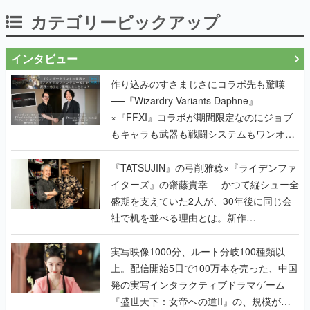
カテゴリーピックアップ
インタビュー
作り込みのすさまじさにコラボ先も驚嘆
──『Wizardry Variants Daphne』
×『FFXI』コラボが期間限定なのにジョブ
もキャラも武器も戦闘システムもワンオフ
で作り込まれた理由を両ディレクターに聞
く
『TATSUJIN』の弓削雅稔×『ライデンファ
イターズ』の齋藤貴幸──かつて縦シュー全
盛期を支えていた2人が、30年後に同じ会
社で机を並べる理由とは。新作
『TATSUJIN EXTREME』で初タッグを組
んだレジェンド2人に訊く開発秘話
実写映像1000分、ルート分岐100種類以
上。配信開始5日で100万本を売った、中国
発の実写インタラクティブドラマゲーム
『盛世天下：女帝への道II』の、規模が違