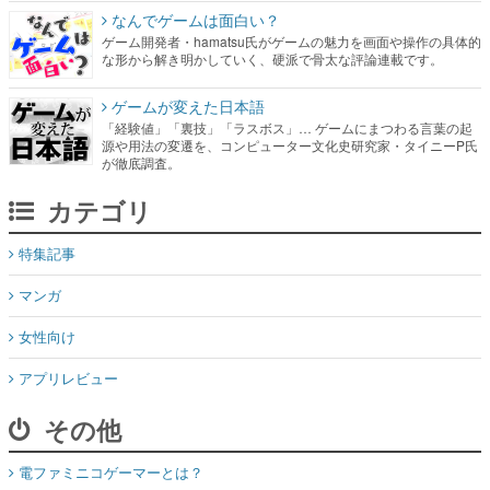
なんでゲームは面白い？
ゲーム開発者・hamatsu氏がゲームの魅力を画面や操作の具体的
な形から解き明かしていく、硬派で骨太な評論連載です。
ゲームが変えた日本語
「経験値」「裏技」「ラスボス」… ゲームにまつわる言葉の起
源や用法の変遷を、コンピューター文化史研究家・タイニーP氏
が徹底調査。
カテゴリ
特集記事
マンガ
女性向け
アプリレビュー
その他
電ファミニコゲーマーとは？