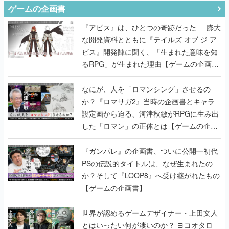
ゲームの企画書
『アビス』は、ひとつの奇跡だった──膨大
な開発資料とともに『テイルズ オブ ジ ア
ビス』開発陣に聞く、「生まれた意味を知
るRPG」が生まれた理由【ゲームの企画
書】
なにが、人を「ロマンシング」させるの
か？『ロマサガ2』当時の企画書とキャラ
設定画から迫る、河津秋敏がRPGに生み出
した「ロマン」の正体とは【ゲームの企画
書】
『ガンパレ』の企画書、ついに公開━初代
PSの伝説的タイトルは、なぜ生まれたの
か？そして『LOOP8』へ受け継がれたもの
【ゲームの企画書】
世界が認めるゲームデザイナー・上田文人
とはいったい何が凄いのか？ ヨコオタロ