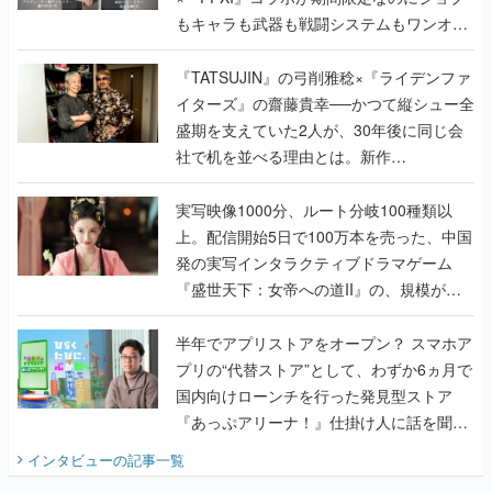
もキャラも武器も戦闘システムもワンオフ
で作り込まれた理由を両ディレクターに聞
く
『TATSUJIN』の弓削雅稔×『ライデンファ
イターズ』の齋藤貴幸──かつて縦シュー全
盛期を支えていた2人が、30年後に同じ会
社で机を並べる理由とは。新作
『TATSUJIN EXTREME』で初タッグを組
んだレジェンド2人に訊く開発秘話
実写映像1000分、ルート分岐100種類以
上。配信開始5日で100万本を売った、中国
発の実写インタラクティブドラマゲーム
『盛世天下：女帝への道II』の、規模が違
うこだわりをプロデューサーに聞いた
半年でアプリストアをオープン？ スマホア
プリの“代替ストア”として、わずか6ヵ月で
国内向けローンチを行った発見型ストア
『あっぷアリーナ！』仕掛け人に話を聞い
てみた
インタビュー
の記事一覧