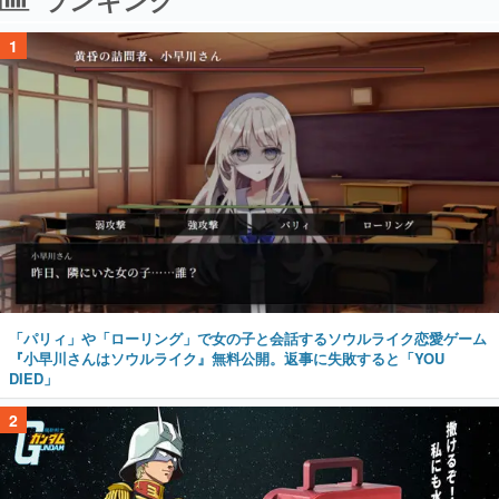
1
「パリィ」や「ローリング」で女の子と会話するソウルライク恋愛ゲーム
『小早川さんはソウルライク』無料公開。返事に失敗すると「YOU
DIED」
2