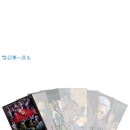
日本のコンテンツ産業やカルチャーに与えた影響を探る企
画です。
日本モバイルゲーム産業史
日本のモバイルゲーム史における主要なトピック・タイト
ルを網羅するほか、開発者へのインタビューや識者による
解説を掲載。約20年の歴史が一望できる決定版！
若ゲのいたり〜ゲームクリエイターの青春〜
『うつヌケ』『ペンと箸』等で知られるマンガ家・田中圭
一先生によるゲーム業界レポートマンガです。
記事へ戻る
なんでゲームは面白い？
ゲーム開発者・hamatsu氏がゲームの魅力を画面や操作の
具体的な形から解き明かしていく、硬派で骨太な評論連載
です。
ゲームが変えた日本語
「経験値」「裏技」「ラスボス」… ゲームにまつわる言葉
の起源や用法の変遷を、コンピューター文化史研究家・タ
イニーP氏が徹底調査。
カテゴリ
特集記事