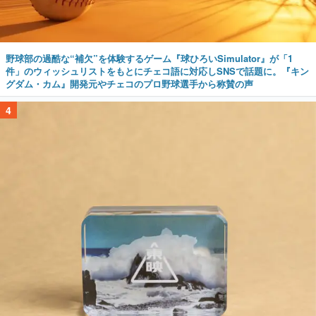
野球部の過酷な“補欠”を体験するゲーム『球ひろいSimulator』が「1
件」のウィッシュリストをもとにチェコ語に対応しSNSで話題に。『キン
グダム・カム』開発元やチェコのプロ野球選手から称賛の声
4