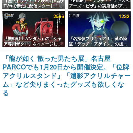
【無料】プリキュア映画4作品が
『FNaF』「フレディ・ファズベ
TVerで新たに配信スタート！な
アーズ・ピザ」の実店舗がアメ
インタビュー
んと2018年～2024年の映画ほぼ
リカの商業施設「American
注目度
2596
注目度
1232
すべてが見放題に、ぶっちゃけ
Dream」に2027年オープン！
連載・特集一覧
ありえないラインナップ
ScottGamesとの共同開発、食
事だけでなくステージショーや
没入型のホラー体験も楽しめる
殿堂入り記事
『機動戦士ガンダム』の「シャ
『名探偵プリキュア！』謎の怪
SNS拡散数が数千以上！ ページビュー数万以上！ などな
ど。多くの人々に読まれた、電ファミ渾身の“殿堂入り”記
ア専用ザクⅡ」をイメージした
盗「デッチ・アゲイン」の担当
事をまとめました。
散水ホースリールが予約開始。
キャストは天﨑滉平さんと判
本体にはシャアのパーソナルマ
明。『Re:ゼロから始める異世
「龍が如く 散った男たち展」名古屋
ゲームの企画書
ークやジオン公国軍のエンブレ
界生活』オットー役、『ヒプノ
名作ゲームクリエイターの方々に製作時のエピソードをお
PARCOでも1月20日から開催決定。「位牌
ム、型式番号などを配置
シスマイク』山田三郎役など
聞きし、ヒットする企画（ゲーム）とは何か？を探ってい
きます。
アクリルスタンド」「遺影アクリルチャー
赫本
ム」など尖りまくったグッズも欲しくな
この物語を解いてはいけない。『赫本』は、〈試験問題〉
る
の形をした短編ホラー小説集です。
新世代に訊く
これからのデジタルゲーム市場を担う若きクリエイター達
の姿を追い、彼らのルーツと情熱を探っていきます。
ゲーム世代の作家たち
ゲームに多大な影響を受けた作家さんに取材し、ゲームが