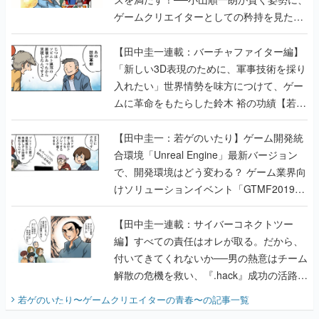
ゲームクリエイターとしての矜持を見た
【若ゲのいたり最終回】
【田中圭一連載：バーチャファイター編】
「新しい3D表現のために、軍事技術を採り
入れたい」世界情勢を味方につけて、ゲー
ムに革命をもたらした鈴木 裕の功績【若ゲ
のいたり】
【田中圭一：若ゲのいたり】ゲーム開発統
合環境「Unreal Engine」最新バージョン
で、開発環境はどう変わる？ ゲーム業界向
けソリューションイベント「GTMF2019」
に行って、より理解を深めよう【PR】
【田中圭一連載：サイバーコネクトツー
編】すべての責任はオレが取る。だから、
付いてきてくれないか──男の熱意はチーム
解散の危機を救い、『.hack』成功の活路を
開く。業界の快男児・松山 洋に流れる血は
若ゲのいたり〜ゲームクリエイターの青春〜
の記事一覧
『少年ジャンプ』色だった【若ゲのいた