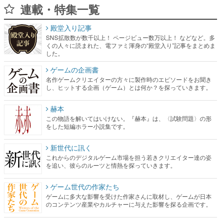
連載・特集一覧
殿堂入り記事
SNS拡散数が数千以上！ ページビュー数万以上！ などなど。多
くの人々に読まれた、電ファミ渾身の“殿堂入り”記事をまとめま
した。
ゲームの企画書
名作ゲームクリエイターの方々に製作時のエピソードをお聞き
し、ヒットする企画（ゲーム）とは何か？を探っていきます。
赫本
この物語を解いてはいけない。『赫本』は、〈試験問題〉の形
をした短編ホラー小説集です。
新世代に訊く
これからのデジタルゲーム市場を担う若きクリエイター達の姿
を追い、彼らのルーツと情熱を探っていきます。
ゲーム世代の作家たち
ゲームに多大な影響を受けた作家さんに取材し、ゲームが日本
のコンテンツ産業やカルチャーに与えた影響を探る企画です。