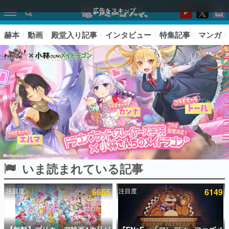
広告をスキップ
赫本
動画
殿堂入り記事
インタビュー
特集記事
マンガ
いま読まれている記事
ピックアップ
注目度
6655
注目度
6149
電ファミのいま読まれている記事ランキング
アプリセール情報