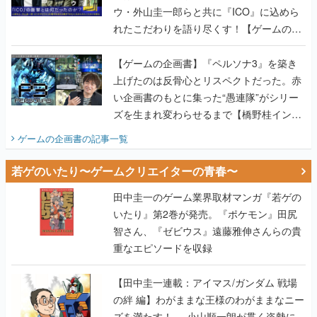
ウ・外山圭一郎らと共に『ICO』に込めら
れたこだわりを語り尽くす！【ゲームの企
画書】
【ゲームの企画書】『ペルソナ3』を築き
上げたのは反骨心とリスペクトだった。赤
い企画書のもとに集った“愚連隊”がシリー
ズを生まれ変わらせるまで【橋野桂インタ
ビュー】
ゲームの企画書
の記事一覧
若ゲのいたり〜ゲームクリエイターの青春〜
田中圭一のゲーム業界取材マンガ『若ゲの
いたり』第2巻が発売。『ポケモン』田尻
智さん、『ゼビウス』遠藤雅伸さんらの貴
重なエピソードを収録
【田中圭一連載：アイマス/ガンダム 戦場
の絆 編】わがままな王様のわがままなニー
ズを満たす！──小山順一朗が貫く姿勢に、