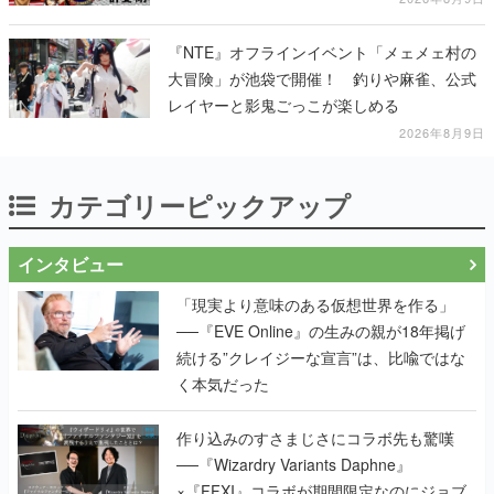
『NTE』オフラインイベント「メェメェ村の
大冒険」が池袋で開催！ 釣りや麻雀、公式
レイヤーと影鬼ごっこが楽しめる
2026年8月9日
カテゴリーピックアップ
インタビュー
「現実より意味のある仮想世界を作る」
──『EVE Online』の生みの親が18年掲げ
続ける”クレイジーな宣言”は、比喩ではな
く本気だった
作り込みのすさまじさにコラボ先も驚嘆
──『Wizardry Variants Daphne』
×『FFXI』コラボが期間限定なのにジョブ