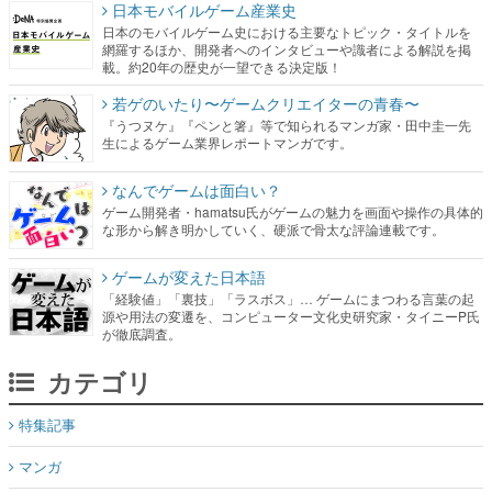
日本モバイルゲーム産業史
日本のモバイルゲーム史における主要なトピック・タイトルを
網羅するほか、開発者へのインタビューや識者による解説を掲
載。約20年の歴史が一望できる決定版！
若ゲのいたり〜ゲームクリエイターの青春〜
『うつヌケ』『ペンと箸』等で知られるマンガ家・田中圭一先
生によるゲーム業界レポートマンガです。
なんでゲームは面白い？
ゲーム開発者・hamatsu氏がゲームの魅力を画面や操作の具体的
な形から解き明かしていく、硬派で骨太な評論連載です。
ゲームが変えた日本語
「経験値」「裏技」「ラスボス」… ゲームにまつわる言葉の起
源や用法の変遷を、コンピューター文化史研究家・タイニーP氏
が徹底調査。
カテゴリ
特集記事
マンガ