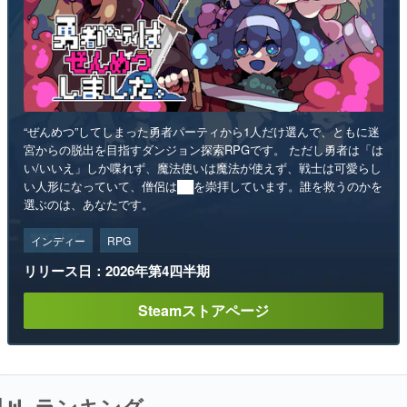
“ぜんめつ”してしまった勇者パーティから1人だけ選んで、ともに迷
宮からの脱出を目指すダンジョン探索RPGです。 ただし勇者は「は
い/いいえ」しか喋れず、魔法使いは魔法が使えず、戦士は可愛らし
い人形になっていて、僧侶は██を崇拝しています。誰を救うのかを
選ぶのは、あなたです。
インディー
RPG
リリース日：2026年第4四半期
Steamストアページ
ランキング