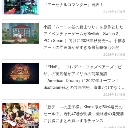
『アーセナルコマンダー』発表！
2026年8月9日
小説『ムーミン谷の夏まつり』を原作とした
アドベンチャーゲームがSwitch、Switch 2、
PC（Steam）向けに2026年秋発売へ。手描き
アートの雰囲気が良すぎる最新映像も公開
2026年8月9日
『FNaF』「フレディ・ファズベアーズ・ピ
ザ」の実店舗がアメリカの商業施設
「American Dream」に2027年オープン！
ScottGamesとの共同開発、食事だけでなくス
テージショーや没入型のホラー体験も楽しめ
2026年8月9日
る
『新テニスの王子様』Kindle版が50%還元の
セール中。既刊47巻が対象、最終巻の発売前
にお得にまとめ買いするチャンス
2026年8月9日