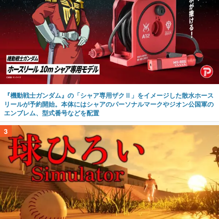
『機動戦士ガンダム』の「シャア専用ザクⅡ」をイメージした散水ホース
リールが予約開始。本体にはシャアのパーソナルマークやジオン公国軍の
エンブレム、型式番号などを配置
3