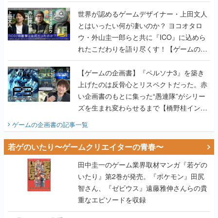
世界が認めるゲームデザイナー・上田文人
とはいったい何が凄いのか？ ヨコオタロ
ウ・外山圭一郎らと共に『ICO』に込めら
れたこだわりを語り尽くす！【ゲームの企
画書】
【ゲームの企画書】『ペルソナ3』を築き
上げたのは反骨心とリスペクトだった。赤
い企画書のもとに集った“愚連隊”がシリー
ズを生まれ変わらせるまで【橋野桂インタ
ビュー】
ゲームの企画書
の記事一覧
若ゲのいたり〜ゲームクリエイターの青春〜
田中圭一のゲーム業界取材マンガ『若ゲの
いたり』第2巻が発売。『ポケモン』田尻
智さん、『ゼビウス』遠藤雅伸さんらの貴
重なエピソードを収録