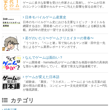
ゲームに多大な影響を受けた作家さんに取材し、ゲームが日本
のコンテンツ産業やカルチャーに与えた影響を探る企画です。
日本モバイルゲーム産業史
日本のモバイルゲーム史における主要なトピック・タイトルを
網羅するほか、開発者へのインタビューや識者による解説を掲
載。約20年の歴史が一望できる決定版！
若ゲのいたり〜ゲームクリエイターの青春〜
『うつヌケ』『ペンと箸』等で知られるマンガ家・田中圭一先
生によるゲーム業界レポートマンガです。
なんでゲームは面白い？
ゲーム開発者・hamatsu氏がゲームの魅力を画面や操作の具体的
な形から解き明かしていく、硬派で骨太な評論連載です。
ゲームが変えた日本語
「経験値」「裏技」「ラスボス」… ゲームにまつわる言葉の起
源や用法の変遷を、コンピューター文化史研究家・タイニーP氏
が徹底調査。
カテゴリ
特集記事