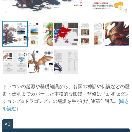
マンガ
1 / 8
女性向け
アプリレビュー
その他
電ファミニコゲーマーとは？
運営：株式会社マレ
ドラゴンの起源や基礎知識から、各国の神話や伝説などの歴
史・伝承までカバーした本格的な図鑑。監修は『新和版ダン
ジョンズ&ドラゴンズ』の翻訳を手がけた健部伸明氏...
[続き
を読む]
AD