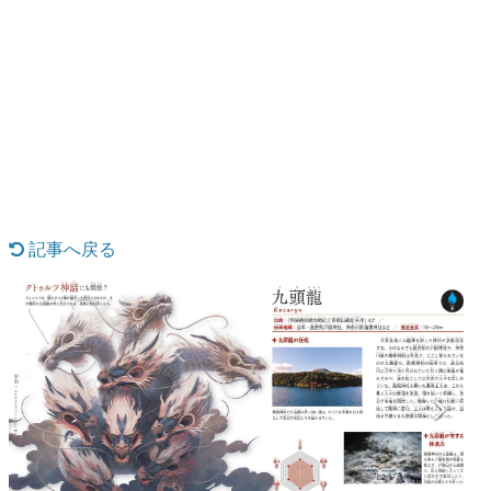
日本のコンテンツ産業やカルチャーに与えた影響を探る企
画です。
日本モバイルゲーム産業史
日本のモバイルゲーム史における主要なトピック・タイト
ルを網羅するほか、開発者へのインタビューや識者による
解説を掲載。約20年の歴史が一望できる決定版！
若ゲのいたり〜ゲームクリエイターの青春〜
『うつヌケ』『ペンと箸』等で知られるマンガ家・田中圭
一先生によるゲーム業界レポートマンガです。
記事へ戻る
なんでゲームは面白い？
ゲーム開発者・hamatsu氏がゲームの魅力を画面や操作の
具体的な形から解き明かしていく、硬派で骨太な評論連載
です。
ゲームが変えた日本語
「経験値」「裏技」「ラスボス」… ゲームにまつわる言葉
の起源や用法の変遷を、コンピューター文化史研究家・タ
イニーP氏が徹底調査。
カテゴリ
特集記事