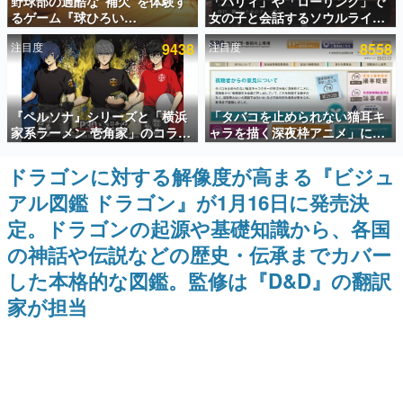
野球部の過酷な“補欠”を体験す
「パリィ」や「ローリング」で
るゲーム『球ひろい
女の子と会話するソウルライク
インタビュー
Simulator』が「1件」のウィッ
恋愛ゲーム『小早川さんはソウ
注目度
9438
注目度
8558
シュリストをもとにチェコ語に
ルライク』無料公開。返事に失
連載・特集一覧
対応しSNSで話題に。『キング
敗すると「YOU DIED」
ダム・カム』開発元やチェコの
プロ野球選手から称賛の声
殿堂入り記事
『ペルソナ』シリーズと「横浜
「タバコを止められない猫耳キ
SNS拡散数が数千以上！ ページビュー数万以上！ などな
ど。多くの人々に読まれた、電ファミ渾身の“殿堂入り”記
家系ラーメン 壱角家」のコラボ
ャラを描く深夜枠アニメ」に視
事をまとめました。
が8月21日から開催。”はがく
聴者の一部から批判意見。違法
れ”風とんこつラーメンや、おい
薬物の使用と思しき描写も含め
ドラゴンに対する解像度が高まる『ビジュ
ゲームの企画書
しく食べられるカレーラーメン
て、BPOが議論を交わす
名作ゲームクリエイターの方々に製作時のエピソードをお
アル図鑑 ドラゴン』が1月16日に発売決
がラインナップ
聞きし、ヒットする企画（ゲーム）とは何か？を探ってい
きます。
定。ドラゴンの起源や基礎知識から、各国
赫本
の神話や伝説などの歴史・伝承までカバー
この物語を解いてはいけない。『赫本』は、〈試験問題〉
した本格的な図鑑。監修は『D&D』の翻訳
の形をした短編ホラー小説集です。
家が担当
新世代に訊く
これからのデジタルゲーム市場を担う若きクリエイター達
の姿を追い、彼らのルーツと情熱を探っていきます。
ゲーム世代の作家たち
ゲームに多大な影響を受けた作家さんに取材し、ゲームが