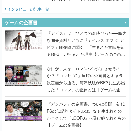
てみた
インタビュー
の記事一覧
ゲームの企画書
『アビス』は、ひとつの奇跡だった──膨大
な開発資料とともに『テイルズ オブ ジ ア
ビス』開発陣に聞く、「生まれた意味を知
るRPG」が生まれた理由【ゲームの企画
書】
なにが、人を「ロマンシング」させるの
か？『ロマサガ2』当時の企画書とキャラ
設定画から迫る、河津秋敏がRPGに生み出
した「ロマン」の正体とは【ゲームの企画
書】
『ガンパレ』の企画書、ついに公開━初代
PSの伝説的タイトルは、なぜ生まれたの
か？そして『LOOP8』へ受け継がれたもの
【ゲームの企画書】