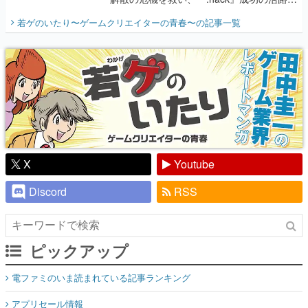
開く。業界の快男児・松山 洋に流れる血は
若ゲのいたり〜ゲームクリエイターの青春〜
の記事一覧
『少年ジャンプ』色だった【若ゲのいた
り】
X
Youtube
Discord
RSS
ピックアップ
電ファミのいま読まれている記事ランキング
アプリセール情報