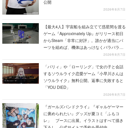
公開
2026年8月7日
【最大4人】宇宙船を組み立てて惑星間を渡る
ゲーム『Approximately Up』がリリース初日
からSteam「非常に好評」。誰かが適当にパ
ーツを組めば、機体はあっけなくバラバラに
大破
2026年8月7日
「パリィ」や「ローリング」で女の子と会話
するソウルライク恋愛ゲーム『小早川さんは
ソウルライク』無料公開。返事に失敗すると
「YOU DIED」
2026年8月7日
『ガールズバンドクライ』『ギャルゲーマー
に褒められたい』グッズが夏コミ「ふもコ
レ」 ブースに出展。イラストはすべて描き
下ろし。公式サイトで予約を受付中