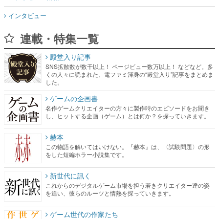
インタビュー
連載・特集一覧
殿堂入り記事
SNS拡散数が数千以上！ ページビュー数万以上！ などなど。多
くの人々に読まれた、電ファミ渾身の“殿堂入り”記事をまとめま
した。
ゲームの企画書
名作ゲームクリエイターの方々に製作時のエピソードをお聞き
し、ヒットする企画（ゲーム）とは何か？を探っていきます。
赫本
この物語を解いてはいけない。『赫本』は、〈試験問題〉の形
をした短編ホラー小説集です。
新世代に訊く
これからのデジタルゲーム市場を担う若きクリエイター達の姿
を追い、彼らのルーツと情熱を探っていきます。
ゲーム世代の作家たち