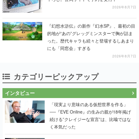
2026年8月7日
『幻想水滸伝』の新作『幻水SP』、最初の目
的地が“あの”グレッグミンスターで胸が詰ま
った。歴代キャラも続々と登場するしあまり
にも「同窓会」すぎる
2026年8月7日
カテゴリーピックアップ
インタビュー
「現実より意味のある仮想世界を作る」
──『EVE Online』の生みの親が18年掲げ
続ける”クレイジーな宣言”は、比喩ではな
く本気だった