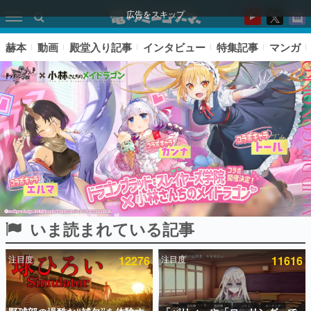
広告をスキップ
赫本
動画
殿堂入り記事
インタビュー
特集記事
マンガ
いま読まれている記事
ピックアップ
注目度
12276
注目度
11616
電ファミのいま読まれている記事ランキング
アプリセール情報