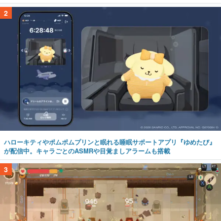
2
ハローキティやポムポムプリンと眠れる睡眠サポートアプリ『ゆめたび』
が配信中。キャラごとのASMRや目覚ましアラームも搭載
3