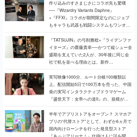
作り込みのすさまじさにコラボ先も驚嘆
──『Wizardry Variants Daphne』
×『FFXI』コラボが期間限定なのにジョブ
もキャラも武器も戦闘システムもワンオフ
で作り込まれた理由を両ディレクターに聞
く
『TATSUJIN』の弓削雅稔×『ライデンファ
イターズ』の齋藤貴幸──かつて縦シュー全
盛期を支えていた2人が、30年後に同じ会
社で机を並べる理由とは。新作
『TATSUJIN EXTREME』で初タッグを組
んだレジェンド2人に訊く開発秘話
実写映像1000分、ルート分岐100種類以
上。配信開始5日で100万本を売った、中国
発の実写インタラクティブドラマゲーム
『盛世天下：女帝への道II』の、規模が違
うこだわりをプロデューサーに聞いた
半年でアプリストアをオープン？ スマホア
プリの“代替ストア”として、わずか6ヵ月で
国内向けローンチを行った発見型ストア
『あっぷアリーナ！』仕掛け人に話を聞い