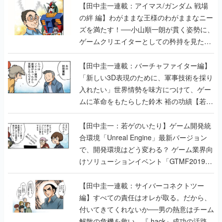
【田中圭一連載：アイマス/ガンダム 戦場
の絆 編】わがままな王様のわがままなニー
ズを満たす！──小山順一朗が貫く姿勢に、
ゲームクリエイターとしての矜持を見た
【若ゲのいたり最終回】
【田中圭一連載：バーチャファイター編】
「新しい3D表現のために、軍事技術を採り
入れたい」世界情勢を味方につけて、ゲー
ムに革命をもたらした鈴木 裕の功績【若ゲ
のいたり】
【田中圭一：若ゲのいたり】ゲーム開発統
合環境「Unreal Engine」最新バージョン
で、開発環境はどう変わる？ ゲーム業界向
けソリューションイベント「GTMF2019」
に行って、より理解を深めよう【PR】
【田中圭一連載：サイバーコネクトツー
編】すべての責任はオレが取る。だから、
付いてきてくれないか──男の熱意はチーム
解散の危機を救い、『.hack』成功の活路を