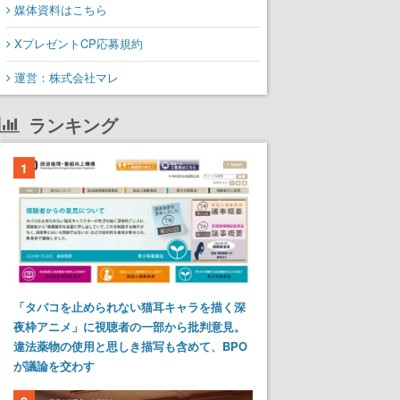
媒体資料はこちら
XプレゼントCP応募規約
運営：株式会社マレ
ランキング
1
「タバコを止められない猫耳キャラを描く深
夜枠アニメ」に視聴者の一部から批判意見。
違法薬物の使用と思しき描写も含めて、BPO
が議論を交わす