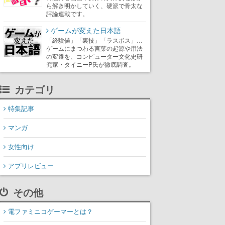
ら解き明かしていく、硬派で骨太な
評論連載です。
ゲームが変えた日本語
「経験値」「裏技」「ラスボス」…
ゲームにまつわる言葉の起源や用法
の変遷を、コンピューター文化史研
究家・タイニーP氏が徹底調査。
カテゴリ
特集記事
マンガ
女性向け
アプリレビュー
その他
電ファミニコゲーマーとは？