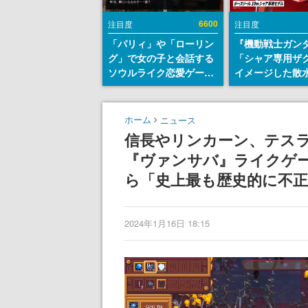
6600
注目度
注目度
「パリィ」や「ローリン
『機動戦士ガン
グ」で女の子と会話する
「シャア専用ザ
ソウルライク恋愛ゲーム
イメージした散
『小早川さんはソウルラ
リールが予約開
イク』無料公開。返事に
にはシャアのパ
失敗すると「YOU
マークやジオン
ホーム
ニュース
DIED」
エンブレム、型
信長やリンカーン、テス
どを配置
『ヴァンサバ』ライクゲーム『
ら「史上最も歴史的に不
2024年1月16日 18:15