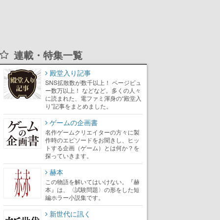
連載・特集一覧
殿堂入り記事
SNS拡散数が数千以上！ ページビュ
ー数万以上！ などなど。多くの人々
に読まれた、電ファミ渾身の“殿堂入
り”記事をまとめました。
ゲームの企画書
名作ゲームクリエイターの方々に製
作時のエピソードをお聞きし、ヒッ
トする企画（ゲーム）とは何か？を
探っていきます。
赫本
この物語を解いてはいけない。『赫
本』は、〈試験問題〉の形をした短
編ホラー小説集です。
新世代に訊く