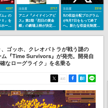
4257
2717
2310
注目度
注目度
ダム』の
アニメ『メイドインアビ
Xの収益分配プログラム
クⅡ」を
ス』第2期「烈日の黄金
が9月7日をもって終了
水ホース
郷」の劇場上映が決定！
へ。新たな収益化制度
始。本体
レグ役・伊瀬茉莉也さん
「Original Content
ーソナル
らが登壇する舞台挨拶も
Rewards Program」を
公国軍の
実施
発表
式番号な
ラ、ゴッホ、クレオパトラが戦う謎の
Time Survivors』が発売。開発自
正確なローグライク」を名乗る
反応