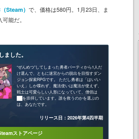
で、価格は580円。1月23日、ま
C（Steam）
購入可能だ。
しました。
“ぜんめつ”してしまった勇者パーティから1人だ
け選んで、ともに迷宮からの脱出を目指すダン
ジョン探索RPGです。 ただし勇者は「はい/い
いえ」しか喋れず、魔法使いは魔法が使えず、
戦士は可愛らしい人形になっていて、僧侶は
██を崇拝しています。誰を救うのかを選ぶの
は、あなたです。
リリース日：2026年第4四半期
Steamストアページ