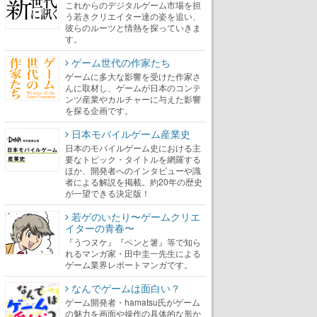
これからのデジタルゲーム市場を担
う若きクリエイター達の姿を追い、
彼らのルーツと情熱を探っていきま
す。
ゲーム世代の作家たち
ゲームに多大な影響を受けた作家さ
んに取材し、ゲームが日本のコンテ
ンツ産業やカルチャーに与えた影響
を探る企画です。
日本モバイルゲーム産業史
日本のモバイルゲーム史における主
要なトピック・タイトルを網羅する
ほか、開発者へのインタビューや識
者による解説を掲載。約20年の歴史
が一望できる決定版！
若ゲのいたり〜ゲームクリエ
イターの青春〜
『うつヌケ』『ペンと箸』等で知ら
れるマンガ家・田中圭一先生による
ゲーム業界レポートマンガです。
なんでゲームは面白い？
ゲーム開発者・hamatsu氏がゲーム
の魅力を画面や操作の具体的な形か