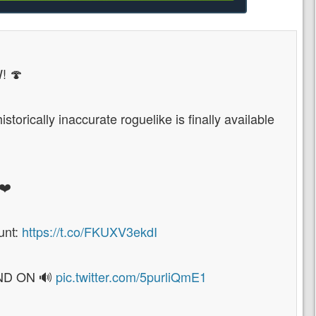
! 🍄
storically inaccurate roguelike is finally available
❤️
unt:
https://t.co/FKUXV3ekdI
OUND ON 🔊
pic.twitter.com/5purliQmE1