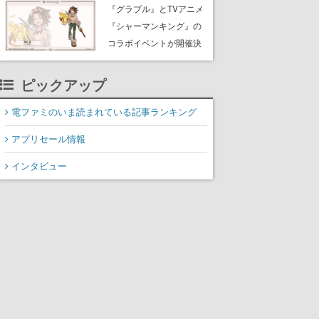
Rewards Program」を発
『グラブル』とTVアニメ
表
『シャーマンキング』の
コラボイベントが開催決
定！麻倉葉（CV：日笠陽
子）のビジュアルも公開
ピックアップ
電ファミのいま読まれている記事ランキング
アプリセール情報
インタビュー