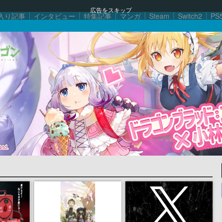
広告をスキップ
入り記事
インタビュー
特集記事
マンガ
Steam
Switch2
PS