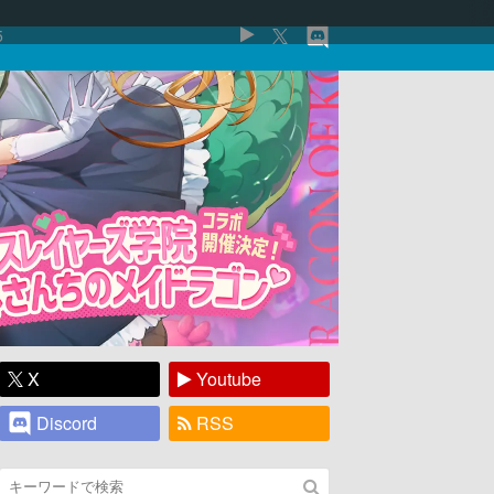
5
X
Youtube
Discord
RSS