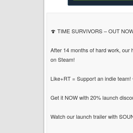
🍄 TIME SURVIVORS – OUT NOW
After 14 months of hard work, our hi
on Steam!
Like+RT = Support an indie team! 
Get it NOW with 20% launch disco
Watch our launch trailer with S