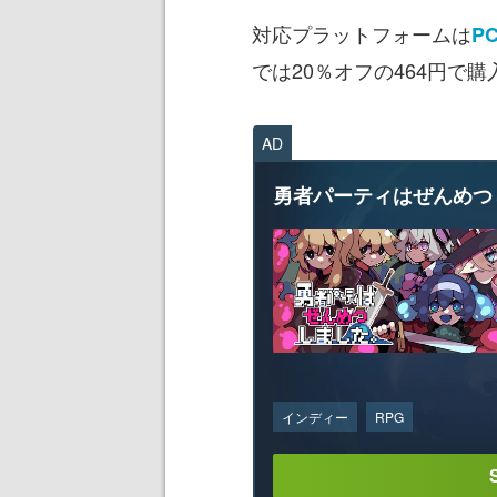
対応プラットフォームは
P
では20％オフの464円で
AD
勇者パーティはぜんめつ
インディー
RPG