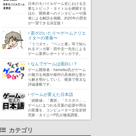
日本のモバイルゲーム史における主
要なトピック・タイトルを網羅する
ほか、開発者へのインタビューや識
者による解説を掲載。約20年の歴史
が一望できる決定版！
若ゲのいたり〜ゲームクリエ
イターの青春〜
『うつヌケ』『ペンと箸』等で知ら
れるマンガ家・田中圭一先生による
ゲーム業界レポートマンガです。
なんでゲームは面白い？
ゲーム開発者・hamatsu氏がゲーム
の魅力を画面や操作の具体的な形か
ら解き明かしていく、硬派で骨太な
評論連載です。
ゲームが変えた日本語
「経験値」「裏技」「ラスボス」…
ゲームにまつわる言葉の起源や用法
の変遷を、コンピューター文化史研
究家・タイニーP氏が徹底調査。
カテゴリ