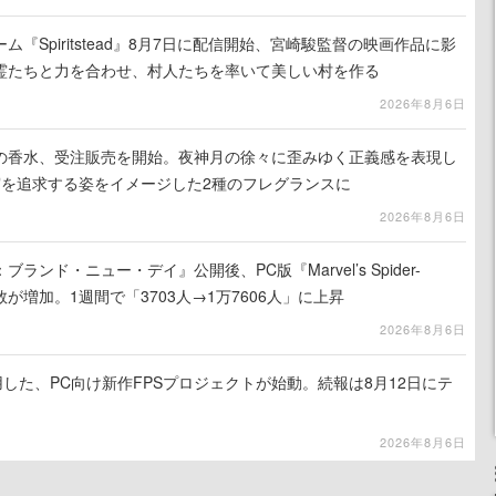
『Spiritstead』8月7日に配信開始、宮崎駿監督の映画作品に影
霊たちと力を合わせ、村人たちを率いて美しい村を作る
2026年8月6日
の香水、受注販売を開始。夜神月の徐々に歪みゆく正義感を表現し
実を追求する姿をイメージした2種のフレグランスに
2026年8月6日
ンド・ニュー・デイ』公開後、PC版『Marvel’s Spider-
が増加。1週間で「3703人→1万7606人」に上昇
2026年8月6日
使用した、PC向け新作FPSプロジェクトが始動。続報は8月12日にテ
2026年8月6日