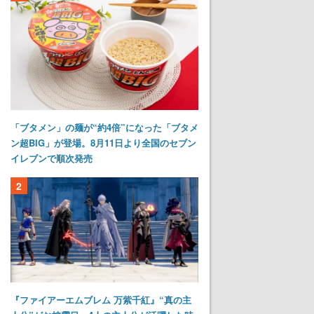
「ブタメン」の麺が“約4倍”になった「ブタメ
ン超BIG」が登場。8月11日より全国のセブン
イレブンで順次発売
2
『ファイアーエムブレム 万紫千紅』“真の主