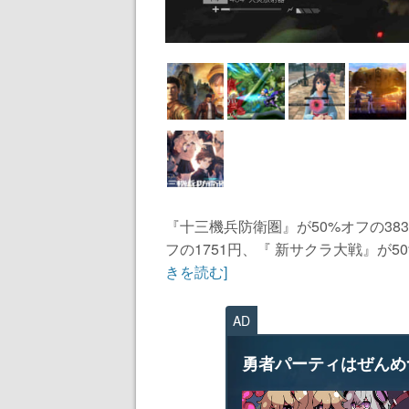
『十三機兵防衛圏』が50%オフの38
フの1751円、『 新サクラ大戦』が50
きを読む]
AD
勇者パーティはぜんめ