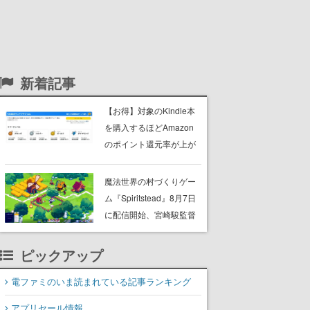
新着記事
【お得】対象のKindle本
を購入するほどAmazon
のポイント還元率が上が
るプログラムがスター
ト。1ヶ月に5万円の購入
魔法世界の村づくりゲー
で最大5％アップし、上限
ム『Spiritstead』8月7日
は3500ポイント
に配信開始、宮崎駿監督
の映画作品に影響を受け
る。魔法の精霊たちと力
ピックアップ
を合わせ、村人たちを率
いて美しい村を作る
電ファミのいま読まれている記事ランキング
アプリセール情報