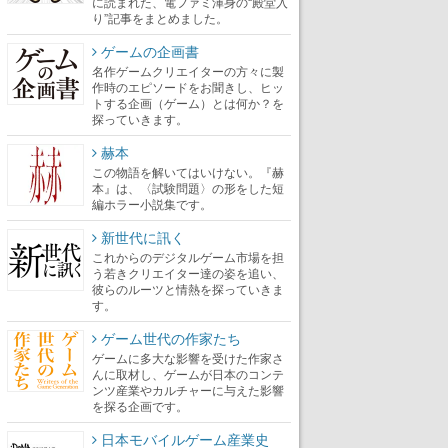
に読まれた、電ファミ渾身の“殿堂入
り”記事をまとめました。
ゲームの企画書
名作ゲームクリエイターの方々に製
作時のエピソードをお聞きし、ヒッ
トする企画（ゲーム）とは何か？を
探っていきます。
赫本
この物語を解いてはいけない。『赫
本』は、〈試験問題〉の形をした短
編ホラー小説集です。
新世代に訊く
これからのデジタルゲーム市場を担
う若きクリエイター達の姿を追い、
彼らのルーツと情熱を探っていきま
す。
ゲーム世代の作家たち
ゲームに多大な影響を受けた作家さ
んに取材し、ゲームが日本のコンテ
ンツ産業やカルチャーに与えた影響
を探る企画です。
日本モバイルゲーム産業史