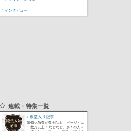
インタビュー
連載・特集一覧
殿堂入り記事
SNS拡散数が数千以上！ ページビュ
ー数万以上！ などなど。多くの人々