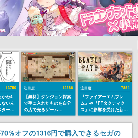
13750
12386
7854
注目度
注目度
るかわ4
【無料】ダンジョン探索
『ファイアーエムブレ
しないん
で手に入れたものを自分
ム』や『FFタクティク
スター
の店で売るゲーム
ス』に影響を受けた新作
入社員の
『Moonlighter』が
戦略RPG『Beaten
ーム会社
Steamにて無料配布中！
Path』2027年に発売
ルへ対応
続編『Moonlighter 2』
へ。PC（Steam）、
』が70％オフの1316円で購入できるセガの
描く
の9月2日正式リリースを
PS5、Xbox、Switch向