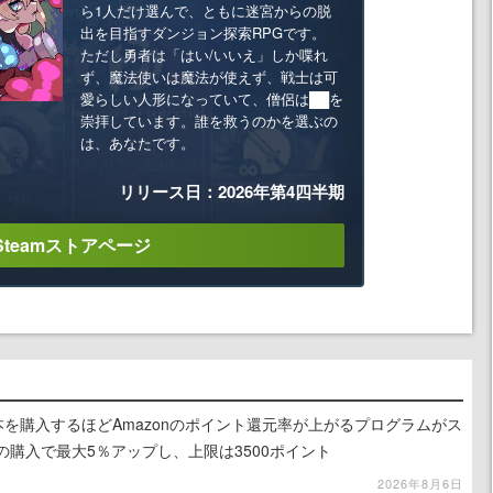
ら1人だけ選んで、ともに迷宮からの脱
出を目指すダンジョン探索RPGです。
ただし勇者は「はい/いいえ」しか喋れ
ず、魔法使いは魔法が使えず、戦士は可
愛らしい人形になっていて、僧侶は██を
崇拝しています。誰を救うのかを選ぶの
は、あなたです。
リリース日：2026年第4四半期
Steamストアページ
le本を購入するほどAmazonのポイント還元率が上がるプログラムがス
の購入で最大5％アップし、上限は3500ポイント
2026年8月6日