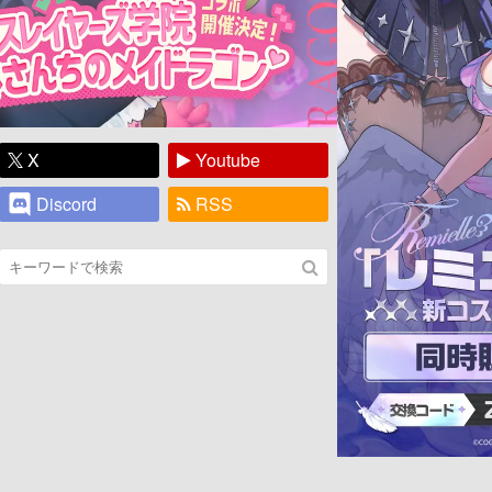
X
Youtube
Discord
RSS