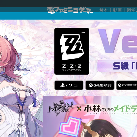
赫本
動画
殿堂