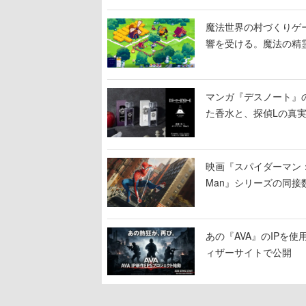
魔法世界の村づくりゲーム
響を受ける。魔法の精
マンガ『デスノート』
た香水と、探偵Lの真
映画『スパイダーマン：ブラ
Man』シリーズの同接数
あの『AVA』のIPを
ィザーサイトで公開