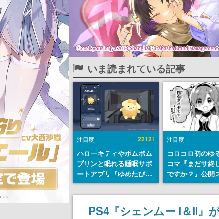
いま読まれている記事
22121
注目度
注目度
ハローキティやポムポム
コロコロ初のゆ
プリンと眠れる睡眠サポ
コマ『まだサ終
ートアプリ『ゆめたび』
ですか？』公開
が配信中。キャラごとの
ト。主人公は新
ASMRや目覚ましアラー
侘石ダイヤ、ゲ
ムも搭載
を舞台にトラブ
PS4『シェンムー I＆II
する社員たちを