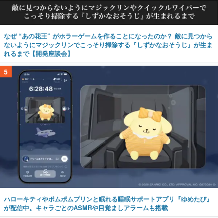
なぜ “あの花王” がホラーゲームを作ることになったのか？ 敵に見つから
ないようにマジックリンでこっそり掃除する『しずかなおそうじ』が生ま
れるまで【開発座談会】
5
ハローキティやポムポムプリンと眠れる睡眠サポートアプリ『ゆめたび』
が配信中。キャラごとのASMRや目覚ましアラームも搭載