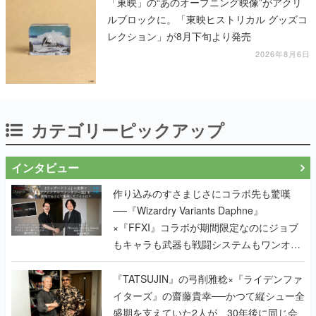
「東映」の“あのオープニング映像”がアクリ
ルブロックに。「東映ヒストリカル グッズコ
レクション」が8月下旬より発売
2026年8月6日
カテゴリーピックアップ
インタビュー
作り込みのすさまじさにコラボ先も驚嘆
──『Wizardry Variants Daphne』
×『FFXI』コラボが期間限定なのにジョブ
もキャラも武器も戦闘システムもワンオフ
で作り込まれた理由を両ディレクターに聞
く
『TATSUJIN』の弓削雅稔×『ライデンファ
イターズ』の齋藤貴幸──かつて縦シュー全
盛期を支えていた2人が、30年後に同じ会