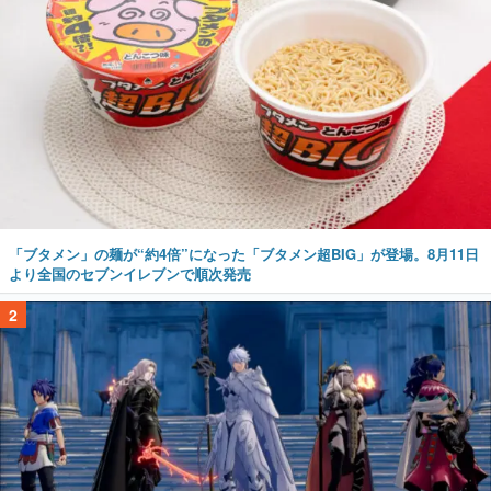
「ブタメン」の麺が“約4倍”になった「ブタメン超BIG」が登場。8月11日
より全国のセブンイレブンで順次発売
2