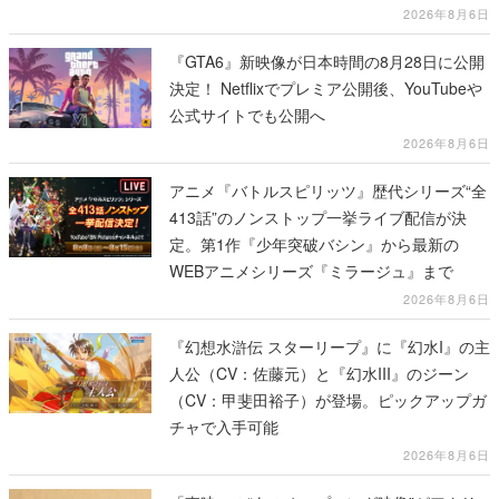
リーズから3作が発売予定
2026年8月6日
『GTA6』新映像が日本時間の8月28日に公開
決定！ Netflixでプレミア公開後、YouTubeや
公式サイトでも公開へ
2026年8月6日
アニメ『バトルスピリッツ』歴代シリーズ“全
413話”のノンストップ一挙ライブ配信が決
定。第1作『少年突破バシン』から最新の
WEBアニメシリーズ『ミラージュ』まで
2026年8月6日
『幻想水滸伝 スターリープ』に『幻水I』の主
人公（CV：佐藤元）と『幻水III』のジーン
（CV：甲斐田裕子）が登場。ピックアップガ
チャで入手可能
2026年8月6日