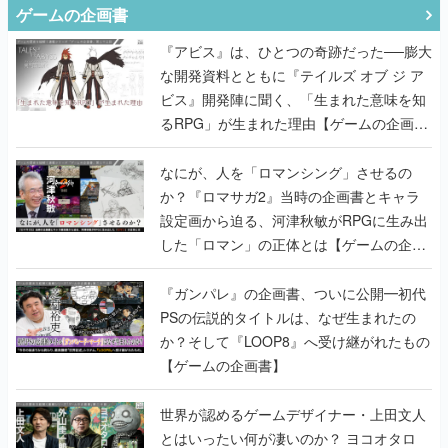
ゲームの企画書
『アビス』は、ひとつの奇跡だった──膨大
な開発資料とともに『テイルズ オブ ジ ア
ビス』開発陣に聞く、「生まれた意味を知
るRPG」が生まれた理由【ゲームの企画
書】
なにが、人を「ロマンシング」させるの
か？『ロマサガ2』当時の企画書とキャラ
設定画から迫る、河津秋敏がRPGに生み出
した「ロマン」の正体とは【ゲームの企画
書】
『ガンパレ』の企画書、ついに公開━初代
PSの伝説的タイトルは、なぜ生まれたの
か？そして『LOOP8』へ受け継がれたもの
【ゲームの企画書】
世界が認めるゲームデザイナー・上田文人
とはいったい何が凄いのか？ ヨコオタロ