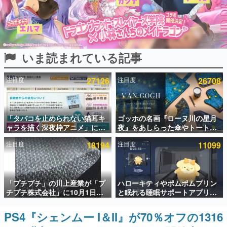
インタビュー
連載・特集一覧
いま読まれている記事
殿堂入り記事
SNS拡散数が数千以上！ ページビュー数万以上！ などな
ど。多くの人々に読まれた、電ファミ渾身の“殿堂入り”記
注目度
27126
注目度
26708
事をまとめました。
ゲームの企画書
名作ゲームクリエイターの方々に製作時のエピソードをお
聞きし、ヒットする企画（ゲーム）とは何か？を探ってい
「タバコを止められない猫耳キ
ゴッホの名画『ローヌ川の星月
きます。
ャラを描く深夜枠アニメ」に視
夜』をあしらった傘やトートバ
聴者の一部から批判意見。違法
ッグなどが登場。8月7日21時よ
赫本
注目度
18194
注目度
11099
薬物の使用と思わしき描写も含
り2日間限定で予約販売
この物語を解いてはいけない。『赫本』は、〈試験問題〉
めて、BPOが議論を交わす
の形をした短編ホラー小説集です。
新世代に訊く
「プチプチ」の川上産業が「プ
ハローキティやポムポムプリン
これからのデジタルゲーム市場を担う若きクリエイター達
チプチ株式会社」に10月1日よ
と眠れる睡眠サポートアプリ
の姿を追い、彼らのルーツと情熱を探っていきます。
り社名変更へ。創業58年で初め
『ゆめたび』が配信中。キャラ
ての変更で、“プチッ”と鳴るお
ごとのASMRや目覚ましアラー
PS4『シェンムー I＆II』が70％オフの1316
ゲーム世代の作家たち
なじみの緩衝材が会社の名前に
ムも搭載
ゲームに多大な影響を受けた作家さんに取材し、ゲームが