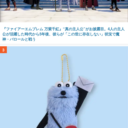
『ファイアーエムブレム 万紫千紅』“真の主人公”がお披露目。4人の主人
公が活躍した時代から5年後、彼らが「この世に存在しない」状況で魔
神・バロールと戦う
3