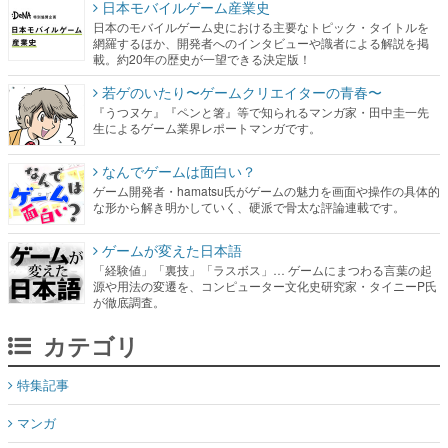
日本モバイルゲーム産業史
日本のモバイルゲーム史における主要なトピック・タイトルを
網羅するほか、開発者へのインタビューや識者による解説を掲
載。約20年の歴史が一望できる決定版！
若ゲのいたり〜ゲームクリエイターの青春〜
『うつヌケ』『ペンと箸』等で知られるマンガ家・田中圭一先
生によるゲーム業界レポートマンガです。
なんでゲームは面白い？
ゲーム開発者・hamatsu氏がゲームの魅力を画面や操作の具体的
な形から解き明かしていく、硬派で骨太な評論連載です。
ゲームが変えた日本語
「経験値」「裏技」「ラスボス」… ゲームにまつわる言葉の起
源や用法の変遷を、コンピューター文化史研究家・タイニーP氏
が徹底調査。
カテゴリ
特集記事
マンガ