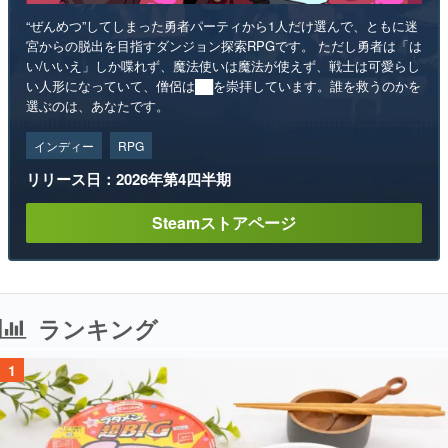
“ぜんめつ”してしまった勇者パーティから1人だけ選んで、ともに迷
宮からの脱出を目指すダンジョン探索RPGです。 ただし勇者は「は
い/いいえ」しか喋れず、魔法使いは魔法が使えず、戦士は可愛らし
い人形になっていて、僧侶は██を崇拝しています。誰を救うのかを
選ぶのは、あなたです。
インディー
RPG
リリース日：2026年第4四半期
Steamストアページ
ランキング
1