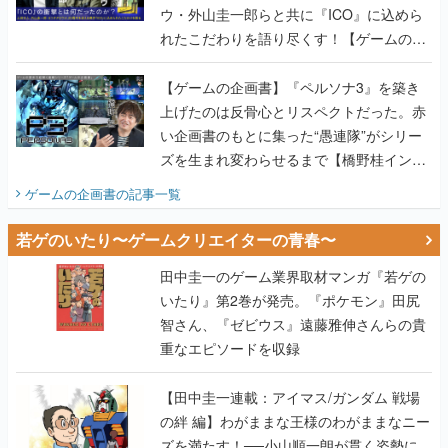
ウ・外山圭一郎らと共に『ICO』に込めら
れたこだわりを語り尽くす！【ゲームの企
画書】
【ゲームの企画書】『ペルソナ3』を築き
上げたのは反骨心とリスペクトだった。赤
い企画書のもとに集った“愚連隊”がシリー
ズを生まれ変わらせるまで【橋野桂インタ
ビュー】
ゲームの企画書
の記事一覧
若ゲのいたり〜ゲームクリエイターの青春〜
田中圭一のゲーム業界取材マンガ『若ゲの
いたり』第2巻が発売。『ポケモン』田尻
智さん、『ゼビウス』遠藤雅伸さんらの貴
重なエピソードを収録
【田中圭一連載：アイマス/ガンダム 戦場
の絆 編】わがままな王様のわがままなニー
ズを満たす！──小山順一朗が貫く姿勢に、