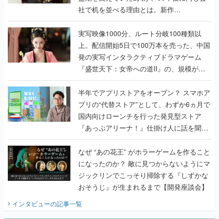
社で机を並べる理由とは。新作
『TATSUJIN EXTREME』で初タッグを組
んだレジェンド2人に訊く開発秘話
実写映像1000分、ルート分岐100種類以
上。配信開始5日で100万本を売った、中国
発の実写インタラクティブドラマゲーム
『盛世天下：女帝への道II』の、規模が違
うこだわりをプロデューサーに聞いた
半年でアプリストアをオープン？ スマホア
プリの“代替ストア”として、わずか6ヵ月で
国内向けローンチを行った発見型ストア
『あっぷアリーナ！』仕掛け人に話を聞い
てみた
なぜ “あの花王” がホラーゲームを作ること
になったのか？ 敵に見つからないようにマ
ジックリンでこっそり掃除する『しずかな
おそうじ』が生まれるまで【開発座談会】
インタビュー
の記事一覧