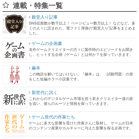
連載・特集一覧
殿堂入り記事
SNS拡散数が数千以上！ ページビュー数万以上！ などなど。多
くの人々に読まれた、電ファミ渾身の“殿堂入り”記事をまとめま
した。
ゲームの企画書
名作ゲームクリエイターの方々に製作時のエピソードをお聞き
し、ヒットする企画（ゲーム）とは何か？を探っていきます。
赫本
この物語を解いてはいけない。『赫本』は、〈試験問題〉の形
をした短編ホラー小説集です。
新世代に訊く
これからのデジタルゲーム市場を担う若きクリエイター達の姿
を追い、彼らのルーツと情熱を探っていきます。
ゲーム世代の作家たち
ゲームに多大な影響を受けた作家さんに取材し、ゲームが日本
のコンテンツ産業やカルチャーに与えた影響を探る企画です。