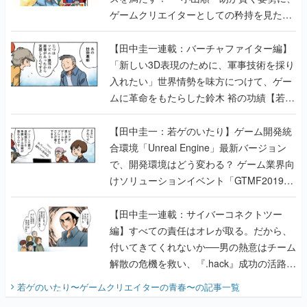
ゲームクリエイターとしての矜持を見た
【若ゲのいたり最終回】
【田中圭一連載：バーチャファイター編】
「新しい3D表現のために、軍事技術を採り
入れたい」世界情勢を味方につけて、ゲー
ムに革命をもたらした鈴木 裕の功績【若ゲ
のいたり】
【田中圭一：若ゲのいたり】ゲーム開発統
合環境「Unreal Engine」最新バージョン
で、開発環境はどう変わる？ ゲーム業界向
けソリューションイベント「GTMF2019」
に行って、より理解を深めよう【PR】
【田中圭一連載：サイバーコネクトツー
編】すべての責任はオレが取る。だから、
付いてきてくれないか──男の熱意はチーム
解散の危機を救い、『.hack』成功の活路を
開く。業界の快男児・松山 洋に流れる血は
若ゲのいたり〜ゲームクリエイターの青春〜
の記事一覧
『少年ジャンプ』色だった【若ゲのいた