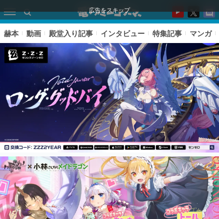
広告をスキップ
赫本
動画
殿堂入り記事
インタビュー
特集記事
マンガ
ピックアップ
電ファミのいま読まれている記事ランキング
アプリセール情報