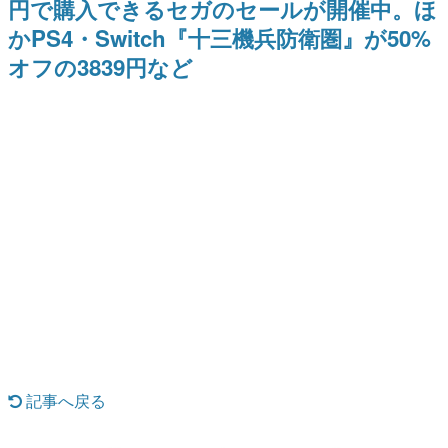
円で購入できるセガのセールが開催中。ほ
日本のコンテンツ産業やカルチャーに与えた影響を探る企
かPS4・Switch『十三機兵防衛圏』が50%
画です。
オフの3839円など
日本モバイルゲーム産業史
日本のモバイルゲーム史における主要なトピック・タイト
ルを網羅するほか、開発者へのインタビューや識者による
解説を掲載。約20年の歴史が一望できる決定版！
若ゲのいたり〜ゲームクリエイターの青春〜
『うつヌケ』『ペンと箸』等で知られるマンガ家・田中圭
一先生によるゲーム業界レポートマンガです。
なんでゲームは面白い？
ゲーム開発者・hamatsu氏がゲームの魅力を画面や操作の
具体的な形から解き明かしていく、硬派で骨太な評論連載
です。
ゲームが変えた日本語
「経験値」「裏技」「ラスボス」… ゲームにまつわる言葉
の起源や用法の変遷を、コンピューター文化史研究家・タ
イニーP氏が徹底調査。
カテゴリ
記事へ戻る
特集記事