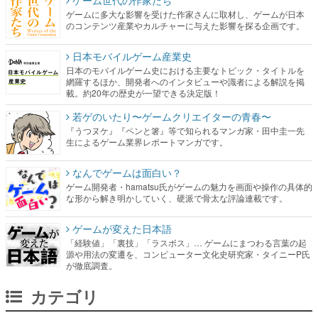
ゲームに多大な影響を受けた作家さんに取材し、ゲームが日本
のコンテンツ産業やカルチャーに与えた影響を探る企画です。
日本モバイルゲーム産業史
日本のモバイルゲーム史における主要なトピック・タイトルを
網羅するほか、開発者へのインタビューや識者による解説を掲
載。約20年の歴史が一望できる決定版！
若ゲのいたり〜ゲームクリエイターの青春〜
『うつヌケ』『ペンと箸』等で知られるマンガ家・田中圭一先
生によるゲーム業界レポートマンガです。
なんでゲームは面白い？
ゲーム開発者・hamatsu氏がゲームの魅力を画面や操作の具体的
な形から解き明かしていく、硬派で骨太な評論連載です。
ゲームが変えた日本語
「経験値」「裏技」「ラスボス」… ゲームにまつわる言葉の起
源や用法の変遷を、コンピューター文化史研究家・タイニーP氏
が徹底調査。
カテゴリ