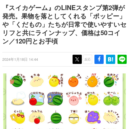
日本のコンテンツ産業やカルチャーに与えた影響を探る企
『スイカゲーム』のLINEスタンプ第2弾が
画です。
発売。果物を落としてくれる「ポッピー」
日本モバイルゲーム産業史
や「くだもの」たちが日常で使いやすいセ
日本のモバイルゲーム史における主要なトピック・タイト
ルを網羅するほか、開発者へのインタビューや識者による
リフと共にラインナップ、価格は50コイ
解説を掲載。約20年の歴史が一望できる決定版！
ン／120円とお手頃
若ゲのいたり〜ゲームクリエイターの青春〜
『うつヌケ』『ペンと箸』等で知られるマンガ家・田中圭
一先生によるゲーム業界レポートマンガです。
2024年1月18日 14:44
反応
なんでゲームは面白い？
ゲーム開発者・hamatsu氏がゲームの魅力を画面や操作の
具体的な形から解き明かしていく、硬派で骨太な評論連載
です。
ゲームが変えた日本語
「経験値」「裏技」「ラスボス」… ゲームにまつわる言葉
の起源や用法の変遷を、コンピューター文化史研究家・タ
イニーP氏が徹底調査。
カテゴリ
特集記事