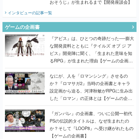
おそうじ』が生まれるまで【開発座談会】
インタビュー
の記事一覧
ゲームの企画書
『アビス』は、ひとつの奇跡だった──膨大
な開発資料とともに『テイルズ オブ ジ ア
ビス』開発陣に聞く、「生まれた意味を知
るRPG」が生まれた理由【ゲームの企画
書】
なにが、人を「ロマンシング」させるの
か？『ロマサガ2』当時の企画書とキャラ
設定画から迫る、河津秋敏がRPGに生み出
した「ロマン」の正体とは【ゲームの企画
書】
『ガンパレ』の企画書、ついに公開━初代
PSの伝説的タイトルは、なぜ生まれたの
か？そして『LOOP8』へ受け継がれたもの
【ゲームの企画書】