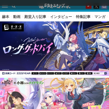
広告をスキップ
赫本
動画
殿堂入り記事
インタビュー
特集記事
マンガ
ピックアップ
電ファミのいま読まれている記事ランキング
アプリセール情報