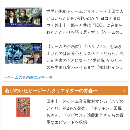
世界が認めるゲームデザイナー・上田文人
とはいったい何が凄いのか？ ヨコオタロ
ウ・外山圭一郎らと共に『ICO』に込めら
れたこだわりを語り尽くす！【ゲームの企
画書】
【ゲームの企画書】『ペルソナ3』を築き
上げたのは反骨心とリスペクトだった。赤
い企画書のもとに集った“愚連隊”がシリー
ズを生まれ変わらせるまで【橋野桂インタ
ビュー】
ゲームの企画書
の記事一覧
若ゲのいたり〜ゲームクリエイターの青春〜
田中圭一のゲーム業界取材マンガ『若ゲの
いたり』第2巻が発売。『ポケモン』田尻
智さん、『ゼビウス』遠藤雅伸さんらの貴
重なエピソードを収録