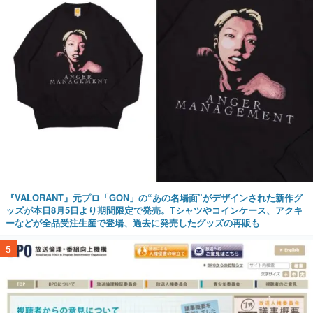
『VALORANT』元プロ「GON」の“あの名場面”がデザインされた新作グ
ッズが本日8月5日より期間限定で発売。Tシャツやコインケース、アクキ
ーなどが全品受注生産で登場、過去に発売したグッズの再販も
5