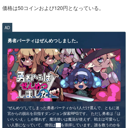
価格は50コインおよび120円となっている。
AD
勇者パーティはぜんめつしました。
“ぜんめつ”してしまった勇者パーティから1人だけ選んで、ともに迷
宮からの脱出を目指すダンジョン探索RPGです。 ただし勇者は「は
い/いいえ」しか喋れず、魔法使いは魔法が使えず、戦士は可愛らし
い人形になっていて、僧侶は██を崇拝しています。誰を救うのかを