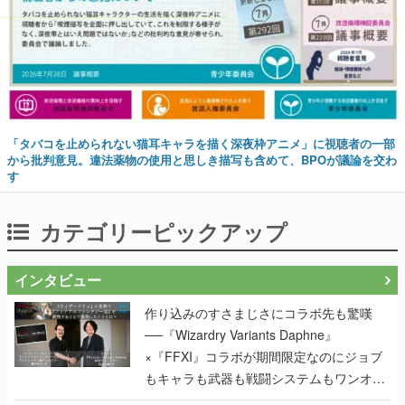
「タバコを止められない猫耳キャラを描く深夜枠アニメ」に視聴者の一部
から批判意見。違法薬物の使用と思しき描写も含めて、BPOが議論を交わ
す
カテゴリーピックアップ
インタビュー
作り込みのすさまじさにコラボ先も驚嘆
──『Wizardry Variants Daphne』
×『FFXI』コラボが期間限定なのにジョブ
もキャラも武器も戦闘システムもワンオフ
で作り込まれた理由を両ディレクターに聞