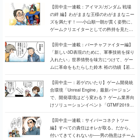
【田中圭一連載：アイマス/ガンダム 戦場
の絆 編】わがままな王様のわがままなニー
ズを満たす！──小山順一朗が貫く姿勢に、
ゲームクリエイターとしての矜持を見た
【若ゲのいたり最終回】
【田中圭一連載：バーチャファイター編】
「新しい3D表現のために、軍事技術を採り
入れたい」世界情勢を味方につけて、ゲー
ムに革命をもたらした鈴木 裕の功績【若ゲ
のいたり】
【田中圭一：若ゲのいたり】ゲーム開発統
合環境「Unreal Engine」最新バージョン
で、開発環境はどう変わる？ ゲーム業界向
けソリューションイベント「GTMF2019」
に行って、より理解を深めよう【PR】
【田中圭一連載：サイバーコネクトツー
編】すべての責任はオレが取る。だから、
付いてきてくれないか──男の熱意はチーム