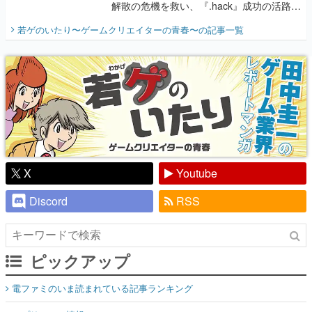
解散の危機を救い、『.hack』成功の活路を
開く。業界の快男児・松山 洋に流れる血は
若ゲのいたり〜ゲームクリエイターの青春〜
の記事一覧
『少年ジャンプ』色だった【若ゲのいた
り】
X
Youtube
Discord
RSS
ピックアップ
電ファミのいま読まれている記事ランキング