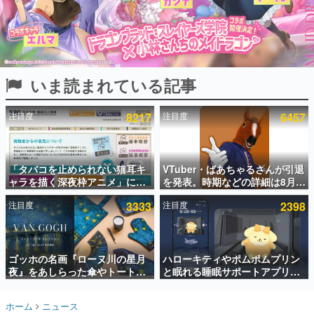
インタビュー
連載・特集一覧
殿堂入り記事
いま読まれている記事
SNS拡散数が数千以上！ ページビュー数万以上！ などな
ど。多くの人々に読まれた、電ファミ渾身の“殿堂入り”記
事をまとめました。
注目度
8217
注目度
6457
ゲームの企画書
名作ゲームクリエイターの方々に製作時のエピソードをお
聞きし、ヒットする企画（ゲーム）とは何か？を探ってい
「タバコを止められない猫耳キ
VTuber・ばあちゃるさんが引退
きます。
ャラを描く深夜枠アニメ」に視
を発表。時期などの詳細は8月9
赫本
聴者の一部から批判意見。違法
日15時からの配信で説明
この物語を解いてはいけない。『赫本』は、〈試験問題〉
注目度
3333
注目度
2398
薬物の使用と思しき描写も含め
の形をした短編ホラー小説集です。
て、BPOが議論を交わす
新世代に訊く
ゴッホの名画『ローヌ川の星月
ハローキティやポムポムプリン
これからのデジタルゲーム市場を担う若きクリエイター達
の姿を追い、彼らのルーツと情熱を探っていきます。
夜』をあしらった傘やトートバ
と眠れる睡眠サポートアプリ
ッグなどが登場。8月7日21時よ
『ゆめたび』が配信中。キャラ
り2日間限定で予約販売
ごとのASMRや目覚ましアラー
ゲーム世代の作家たち
ホーム
ニュース
ムも搭載
ゲームに多大な影響を受けた作家さんに取材し、ゲームが