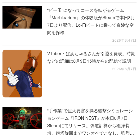
“ビー玉”になってコースを転がるゲーム
『Marblearium』の体験版がSteamで本日8月
7日より配信。Lo-Fiビートに乗って奇妙な空
間を探検
2026年8月7日
VTuber・ばあちゃるさんが引退を発表。時期
などの詳細は8月9日15時からの配信で説明
2026年8月7日
“手作業”で巨大要塞を操る砲撃シミュレーシ
ョンゲーム『IRON NEST』が本日8月7日
Steamにてリリース。弾道計算から砲弾装
填、砲塔旋回までワンオペでこなし、強烈な