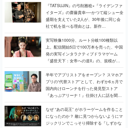
く
『TATSUJIN』の弓削雅稔×『ライデンファ
イターズ』の齋藤貴幸──かつて縦シュー全
盛期を支えていた2人が、30年後に同じ会
社で机を並べる理由とは。新作
『TATSUJIN EXTREME』で初タッグを組
んだレジェンド2人に訊く開発秘話
実写映像1000分、ルート分岐100種類以
上。配信開始5日で100万本を売った、中国
発の実写インタラクティブドラマゲーム
『盛世天下：女帝への道II』の、規模が違
うこだわりをプロデューサーに聞いた
半年でアプリストアをオープン？ スマホア
プリの“代替ストア”として、わずか6ヵ月で
国内向けローンチを行った発見型ストア
『あっぷアリーナ！』仕掛け人に話を聞い
てみた
なぜ “あの花王” がホラーゲームを作ること
になったのか？ 敵に見つからないようにマ
ジックリンでこっそり掃除する『しずかな