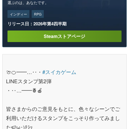
選ぶのは、あなたです。
インディー
RPG
リリース日：2026年第4四半期
Steamストアページ
🍈🍊━━…‥・
#スイカゲーム
LINEスタンプ第2弾
・‥…━━🍍🍎
皆さまからのご意見をもとに、色々なシーンでご
利用いただけるスタンプをこっそり作ってみまし
た🍉ω･)ﾁﾗｯ