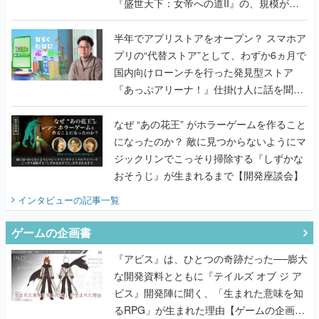
『盛世天下：女帝への道II』の、規模が違
うこだわりをプロデューサーに聞いた
半年でアプリストアをオープン？ スマホア
プリの“代替ストア”として、わずか6ヵ月で
国内向けローンチを行った発見型ストア
『あっぷアリーナ！』仕掛け人に話を聞い
てみた
なぜ “あの花王” がホラーゲームを作ること
になったのか？ 敵に見つからないようにマ
ジックリンでこっそり掃除する『しずかな
おそうじ』が生まれるまで【開発座談会】
インタビュー
の記事一覧
ゲームの企画書
『アビス』は、ひとつの奇跡だった──膨大
な開発資料とともに『テイルズ オブ ジ ア
ビス』開発陣に聞く、「生まれた意味を知
るRPG」が生まれた理由【ゲームの企画