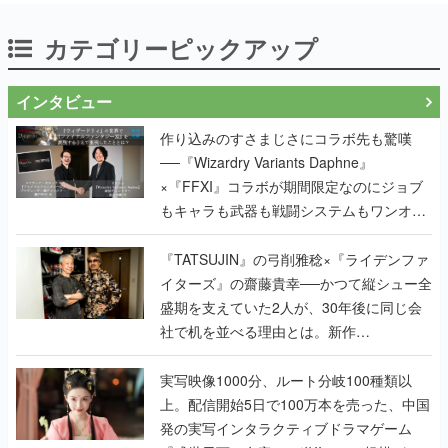
カテゴリーピックアップ
インタビュー
作り込みのすさまじさにコラボ先も驚嘆
──『Wizardry Variants Daphne』
×『FFXI』コラボが期間限定なのにジョブ
もキャラも武器も戦闘システムもワンオフ
で作り込まれた理由を両ディレクターに聞
く
『TATSUJIN』の弓削雅稔×『ライデンファ
イターズ』の齋藤貴幸──かつて縦シュー全
盛期を支えていた2人が、30年後に同じ会
社で机を並べる理由とは。新作
『TATSUJIN EXTREME』で初タッグを組
んだレジェンド2人に訊く開発秘話
実写映像1000分、ルート分岐100種類以
上。配信開始5日で100万本を売った、中国
発の実写インタラクティブドラマゲーム