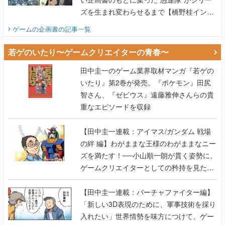
ズを生まれ変わらせるまで【橋野桂インタ
ビュー】
ゲームの企画書
の記事一覧
若ゲのいたり〜ゲームクリエイターの青春〜
田中圭一のゲーム業界取材マンガ『若ゲの
いたり』第2巻が発売。『ポケモン』田尻
智さん、『ゼビウス』遠藤雅伸さんらの貴
重なエピソードを収録
【田中圭一連載：アイマス/ガンダム 戦場
の絆 編】わがままな王様のわがままなニー
ズを満たす！──小山順一朗が貫く姿勢に、
ゲームクリエイターとしての矜持を見た
【若ゲのいたり最終回】
【田中圭一連載：バーチャファイター編】
「新しい3D表現のために、軍事技術を採り
入れたい」世界情勢を味方につけて、ゲー