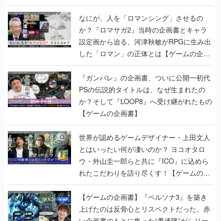
書】
なにが、人を「ロマンシング」させるの
か？『ロマサガ2』当時の企画書とキャラ
設定画から迫る、河津秋敏がRPGに生み出
した「ロマン」の正体とは【ゲームの企画
書】
『ガンパレ』の企画書、ついに公開━初代
PSの伝説的タイトルは、なぜ生まれたの
か？そして『LOOP8』へ受け継がれたもの
【ゲームの企画書】
世界が認めるゲームデザイナー・上田文人
とはいったい何が凄いのか？ ヨコオタロ
ウ・外山圭一郎らと共に『ICO』に込めら
れたこだわりを語り尽くす！【ゲームの企
画書】
【ゲームの企画書】『ペルソナ3』を築き
上げたのは反骨心とリスペクトだった。赤
い企画書のもとに集った“愚連隊”がシリー