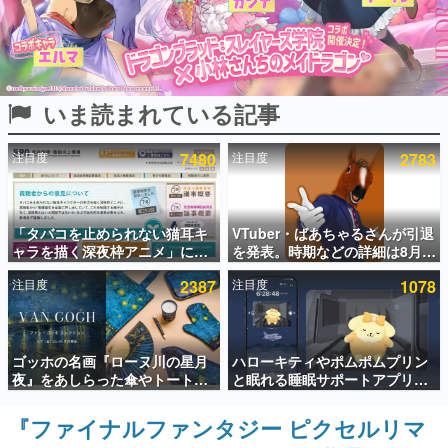
インタビュー
連載・特集一覧
いま読まれている記事
殿堂入り記事
SNS拡散数が数千以上！ ページビュー数万以上！ などな
ど。多くの人々に読まれた、電ファミ渾身の“殿堂入り”記
注目度
7480
注目度
2783
事をまとめました。
ゲームの企画書
名作ゲームクリエイターの方々に製作時のエピソードをお
聞きし、ヒットする企画（ゲーム）とは何か？を探ってい
「タバコを止められない猫耳キ
VTuber・ばあちゃるさんが引退
きます。
ャラを描く深夜枠アニメ」に視
を発表。時期などの詳細は8月9
聴者の一部から批判意見。違法
日15時からの配信で説明
赫本
注目度
2387
注目度
1078
薬物の使用と思しき描写も含め
この物語を解いてはいけない。『赫本』は、〈試験問題〉
て、BPOが議論を交わす
の形をした短編ホラー小説集です。
新世代に訊く
ゴッホの名画『ローヌ川の星月
ハローキティやポムポムプリン
これからのデジタルゲーム市場を担う若きクリエイター達
夜』をあしらった傘やトートバ
と眠れる睡眠サポートアプリ
の姿を追い、彼らのルーツと情熱を探っていきます。
ッグなどが登場。8月7日21時よ
『ゆめたび』が配信中。キャラ
り2日間限定で予約販売
ごとのASMRや目覚ましアラー
『ファイナルファンタジー ピクセルリマ
ゲーム世代の作家たち
ムも搭載
ゲームに多大な影響を受けた作家さんに取材し、ゲームが