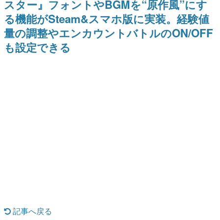
スター』フォントやBGMを“原作風”にす
日本のコンテンツ産業やカルチャーに与えた影響を探る企
る機能がSteam&スマホ版に実装。経験値
画です。
量の調整やエンカウントバトルのON/OFF
日本モバイルゲーム産業史
日本のモバイルゲーム史における主要なトピック・タイト
も設定できる
ルを網羅するほか、開発者へのインタビューや識者による
解説を掲載。約20年の歴史が一望できる決定版！
若ゲのいたり〜ゲームクリエイターの青春〜
『うつヌケ』『ペンと箸』等で知られるマンガ家・田中圭
一先生によるゲーム業界レポートマンガです。
なんでゲームは面白い？
ゲーム開発者・hamatsu氏がゲームの魅力を画面や操作の
具体的な形から解き明かしていく、硬派で骨太な評論連載
です。
ゲームが変えた日本語
「経験値」「裏技」「ラスボス」… ゲームにまつわる言葉
の起源や用法の変遷を、コンピューター文化史研究家・タ
イニーP氏が徹底調査。
カテゴリ
記事へ戻る
特集記事