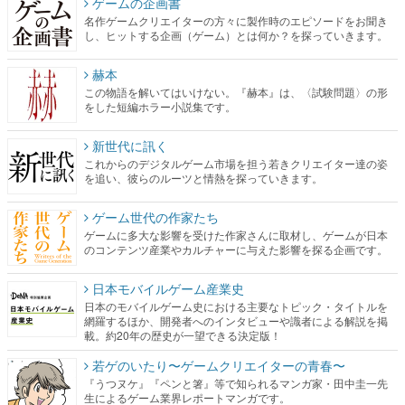
ゲームの企画書
名作ゲームクリエイターの方々に製作時のエピソードをお聞き
し、ヒットする企画（ゲーム）とは何か？を探っていきます。
赫本
この物語を解いてはいけない。『赫本』は、〈試験問題〉の形
をした短編ホラー小説集です。
新世代に訊く
これからのデジタルゲーム市場を担う若きクリエイター達の姿
を追い、彼らのルーツと情熱を探っていきます。
ゲーム世代の作家たち
ゲームに多大な影響を受けた作家さんに取材し、ゲームが日本
のコンテンツ産業やカルチャーに与えた影響を探る企画です。
日本モバイルゲーム産業史
日本のモバイルゲーム史における主要なトピック・タイトルを
網羅するほか、開発者へのインタビューや識者による解説を掲
載。約20年の歴史が一望できる決定版！
若ゲのいたり〜ゲームクリエイターの青春〜
『うつヌケ』『ペンと箸』等で知られるマンガ家・田中圭一先
生によるゲーム業界レポートマンガです。