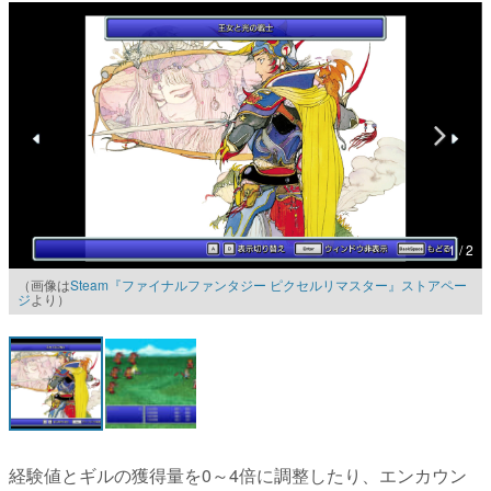
マンガ
女性向け
アプリレビュー
その他
電ファミニコゲーマーとは？
1 / 2
運営：株式会社マレ
（画像は
Steam『ファイナルファンタジー ピクセルリマスター』ストアペー
ジ
より）
経験値とギルの獲得量を0～4倍に調整したり、エンカウン