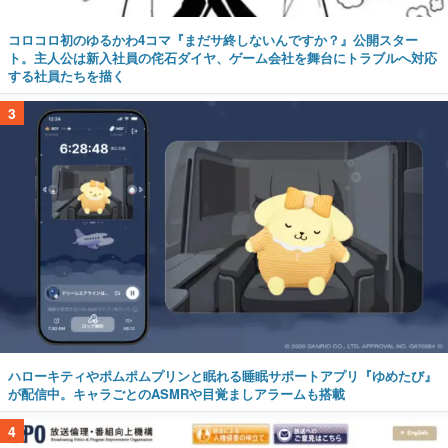
コロコロ初のゆるかわ4コマ『まだサ終しないんですか？』公開スター
ト。主人公は新入社員の侘石ダイヤ、ゲーム会社を舞台にトラブルへ対応
する社員たちを描く
3
ハローキティやポムポムプリンと眠れる睡眠サポートアプリ『ゆめたび』
が配信中。キャラごとのASMRや目覚ましアラームも搭載
4