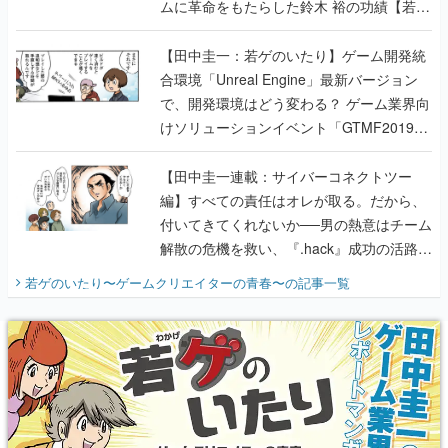
ムに革命をもたらした鈴木 裕の功績【若ゲ
のいたり】
【田中圭一：若ゲのいたり】ゲーム開発統
合環境「Unreal Engine」最新バージョン
で、開発環境はどう変わる？ ゲーム業界向
けソリューションイベント「GTMF2019」
に行って、より理解を深めよう【PR】
【田中圭一連載：サイバーコネクトツー
編】すべての責任はオレが取る。だから、
付いてきてくれないか──男の熱意はチーム
解散の危機を救い、『.hack』成功の活路を
開く。業界の快男児・松山 洋に流れる血は
若ゲのいたり〜ゲームクリエイターの青春〜
の記事一覧
『少年ジャンプ』色だった【若ゲのいた
り】