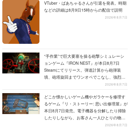
VTuber・ばあちゃるさんが引退を発表。時期
などの詳細は8月9日15時からの配信で説明
2026年8月7日
“手作業”で巨大要塞を操る砲撃シミュレーシ
ョンゲーム『IRON NEST』が本日8月7日
Steamにてリリース。弾道計算から砲弾装
填、砲塔旋回までワンオペでこなし、強烈な
一撃をブチかませるロマンある作品
2026年8月7日
どこか懐かしいゲーム機やガラケーを修理す
るゲーム『リ・ストーリー: 思い出修理屋』が
本日8月7日発売。電子機器を分解したり掃除
したりしながら、お客さん一人ひとりの物語
に耳を傾ける
2026年8月7日