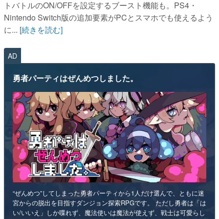
トバトルのON/OFFを設定するブースト機能も。PS4・
Nintendo Switch版の追加要素がPCとスマホでも使えるよう
に...
[続きを読む]
AD
勇者パーティはぜんめつしました。
“ぜんめつ”してしまった勇者パーティから1人だけ選んで、ともに迷
宮からの脱出を目指すダンジョン探索RPGです。 ただし勇者は「は
い/いいえ」しか喋れず、魔法使いは魔法が使えず、戦士は可愛らし