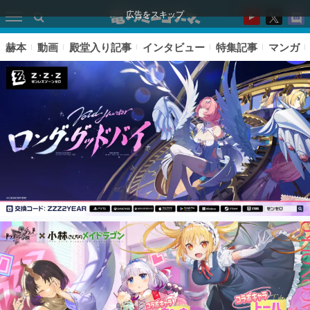
広告をスキップ
赫本
動画
殿堂入り記事
インタビュー
特集記事
マンガ
ピックアップ
電ファミのいま読まれている記事ランキング
アプリセール情報