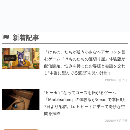
新着記事
「けもの」たちが通う小さなヘアサロンを営
むゲーム『けものたちの髪切り屋』体験版が
配信開始。悩みを持ったお客様と会話を交わ
し“本当に望んでる髪型”を見つけ出す
2026年8月7日
“ビー玉”になってコースを転がるゲーム
『Marblearium』の体験版がSteamで本日8月
7日より配信。Lo-Fiビートに乗って奇妙な空
間を探検
2026年8月7日