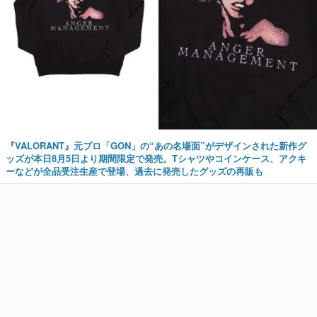
『VALORANT』元プロ「GON」の“あの名場面”がデザインされた新作グ
ッズが本日8月5日より期間限定で発売。Tシャツやコインケース、アクキ
ーなどが全品受注生産で登場、過去に発売したグッズの再販も