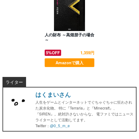
人の財布 ～高畑朋子の場合
～
5%OFF
1,359円
Amazonで購入
ライター
はくまいさん
人生をゲームとインターネットでぐちゃぐちゃに狂わされ
た炭水化物。 特に『Terraria』と『Minecraft』、
『SIREN』。絶対許さないからな。 電ファミではニュース
ライターとして活動してます。
Twitter：
@0_5_m_e