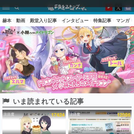
広告をスキップ
赫本
動画
殿堂入り記事
インタビュー
特集記事
マンガ
いま読まれている記事
ピックアップ
注目度
17424
注目度
12056
電ファミのいま読まれている記事ランキング
アプリセール情報