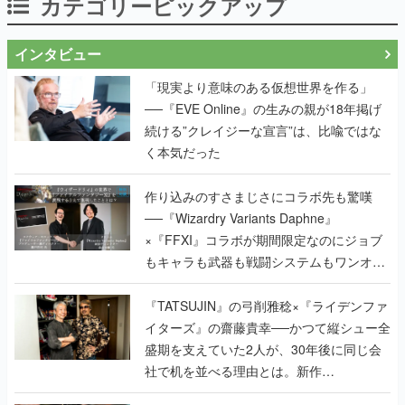
カテゴリーピックアップ
インタビュー
「現実より意味のある仮想世界を作る」
──『EVE Online』の生みの親が18年掲げ
続ける”クレイジーな宣言”は、比喩ではな
く本気だった
作り込みのすさまじさにコラボ先も驚嘆
──『Wizardry Variants Daphne』
×『FFXI』コラボが期間限定なのにジョブ
もキャラも武器も戦闘システムもワンオフ
で作り込まれた理由を両ディレクターに聞
く
『TATSUJIN』の弓削雅稔×『ライデンファ
イターズ』の齋藤貴幸──かつて縦シュー全
盛期を支えていた2人が、30年後に同じ会
社で机を並べる理由とは。新作
『TATSUJIN EXTREME』で初タッグを組