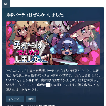
AD
勇者パーティはぜんめつしました。
“ぜんめつ”してしまった勇者パーティから1人だけ選んで、ともに迷
宮からの脱出を目指すダンジョン探索RPGです。 ただし勇者は「は
い/いいえ」しか喋れず、魔法使いは魔法が使えず、戦士は可愛らし
い人形になっていて、僧侶は██を崇拝しています。誰を救うのかを
選ぶのは、あなたです。
インディー
RPG