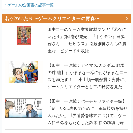
ビュー】
ゲームの企画書
の記事一覧
若ゲのいたり〜ゲームクリエイターの青春〜
田中圭一のゲーム業界取材マンガ『若ゲの
いたり』第2巻が発売。『ポケモン』田尻
智さん、『ゼビウス』遠藤雅伸さんらの貴
重なエピソードを収録
【田中圭一連載：アイマス/ガンダム 戦場
の絆 編】わがままな王様のわがままなニー
ズを満たす！──小山順一朗が貫く姿勢に、
ゲームクリエイターとしての矜持を見た
【若ゲのいたり最終回】
【田中圭一連載：バーチャファイター編】
「新しい3D表現のために、軍事技術を採り
入れたい」世界情勢を味方につけて、ゲー
ムに革命をもたらした鈴木 裕の功績【若ゲ
のいたり】