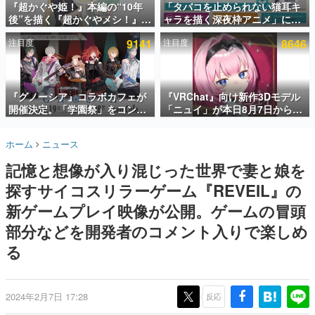
『超かぐや姫！』本編の“10年
「タバコを止められない猫耳キ
後”を描く『超かぐやメシ！』
ャラを描く深夜枠アニメ」に視
インタビュー
Web連載決定。新たなWebマン
聴者の一部から批判意見。違法
注目度
9141
注目度
8646
ガレーベル「ビビビコミック」
薬物の使用と思しき描写も含め
連載・特集一覧
にて特別話が掲載スタート、あ
て、BPOが議論を交わす
のお話には…まだ続きがある！
殿堂入り記事
SNS拡散数が数千以上！ ページビュー数万以上！ などな
『グノーシア』コラボカフェが
『VRChat』向け新作3Dモデル
ど。多くの人々に読まれた、電ファミ渾身の“殿堂入り”記
開催決定。「学園祭」をコンセ
「ニュイ」が本日8月7日から
事をまとめました。
プトに、模擬店やセツやSQ、ラ
BOOTHにて発売。瞳に光る星
キオたちが学祭バンドを楽しむ
や感情豊かな表情が、小悪魔か
ゲームの企画書
ホーム
ニュース
様子を切り取った新グッズが展
わいい
名作ゲームクリエイターの方々に製作時のエピソードをお
聞きし、ヒットする企画（ゲーム）とは何か？を探ってい
開
記憶と想像が入り混じった世界で妻と娘を
きます。
探すサイコスリラーゲーム『REVEIL』の
赫本
この物語を解いてはいけない。『赫本』は、〈試験問題〉
新ゲームプレイ映像が公開。ゲームの冒頭
の形をした短編ホラー小説集です。
部分などを開発者のコメント入りで楽しめ
る
新世代に訊く
これからのデジタルゲーム市場を担う若きクリエイター達
の姿を追い、彼らのルーツと情熱を探っていきます。
2024年2月7日 17:28
反応
ゲーム世代の作家たち
ゲームに多大な影響を受けた作家さんに取材し、ゲームが