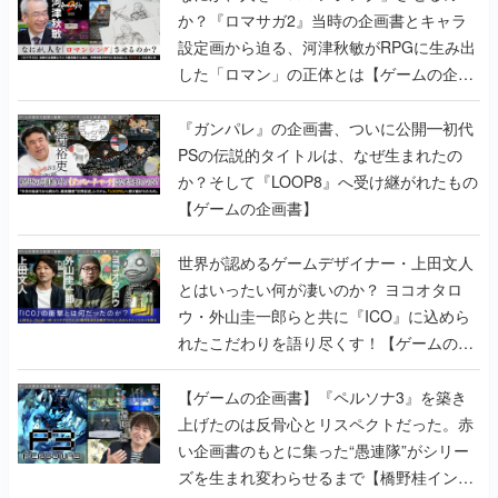
か？『ロマサガ2』当時の企画書とキャラ
設定画から迫る、河津秋敏がRPGに生み出
した「ロマン」の正体とは【ゲームの企画
書】
『ガンパレ』の企画書、ついに公開━初代
PSの伝説的タイトルは、なぜ生まれたの
か？そして『LOOP8』へ受け継がれたもの
【ゲームの企画書】
世界が認めるゲームデザイナー・上田文人
とはいったい何が凄いのか？ ヨコオタロ
ウ・外山圭一郎らと共に『ICO』に込めら
れたこだわりを語り尽くす！【ゲームの企
画書】
【ゲームの企画書】『ペルソナ3』を築き
上げたのは反骨心とリスペクトだった。赤
い企画書のもとに集った“愚連隊”がシリー
ズを生まれ変わらせるまで【橋野桂インタ