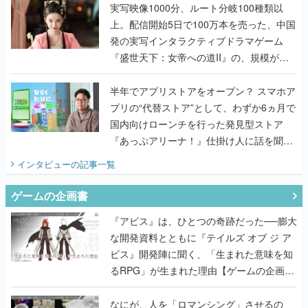
んだレジェンド2人に訊く開発秘話
実写映像1000分、ルート分岐100種類以
上。配信開始5日で100万本を売った、中国
発の実写インタラクティブドラマゲーム
『盛世天下：女帝への道II』の、規模が違
うこだわりをプロデューサーに聞いた
半年でアプリストアをオープン？ スマホア
プリの“代替ストア”として、わずか6ヵ月で
国内向けローンチを行った発見型ストア
『あっぷアリーナ！』仕掛け人に話を聞い
てみた
インタビュー
の記事一覧
ゲームの企画書
『アビス』は、ひとつの奇跡だった──膨大
な開発資料とともに『テイルズ オブ ジ ア
ビス』開発陣に聞く、「生まれた意味を知
るRPG」が生まれた理由【ゲームの企画
書】
なにが、人を「ロマンシング」させるの