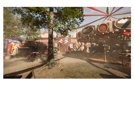
日本のコンテンツ産業やカルチャーに与えた影響を探る企
画です。
日本モバイルゲーム産業史
日本のモバイルゲーム史における主要なトピック・タイト
ルを網羅するほか、開発者へのインタビューや識者による
解説を掲載。約20年の歴史が一望できる決定版！
若ゲのいたり〜ゲームクリエイターの青春〜
『うつヌケ』『ペンと箸』等で知られるマンガ家・田中圭
一先生によるゲーム業界レポートマンガです。
なんでゲームは面白い？
ゲーム開発者・hamatsu氏がゲームの魅力を画面や操作の
具体的な形から解き明かしていく、硬派で骨太な評論連載
です。
ゲームが変えた日本語
「経験値」「裏技」「ラスボス」… ゲームにまつわる言葉
の起源や用法の変遷を、コンピューター文化史研究家・タ
イニーP氏が徹底調査。
カテゴリ
特集記事