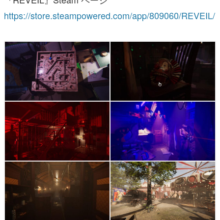
https://store.steampowered.com/app/809060/REVEIL/