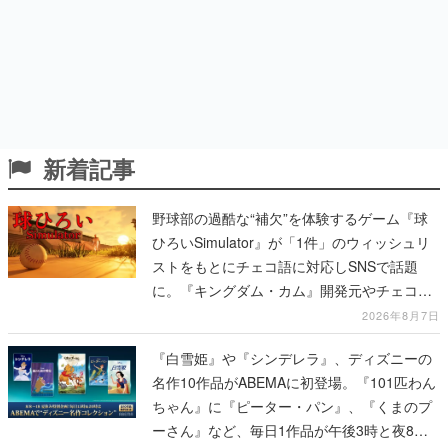
新着記事
野球部の過酷な“補欠”を体験するゲーム『球
ひろいSimulator』が「1件」のウィッシュリ
ストをもとにチェコ語に対応しSNSで話題
に。『キングダム・カム』開発元やチェコの
プロ野球選手から称賛の声
2026年8月7日
『白雪姫』や『シンデレラ』、ディズニーの
名作10作品がABEMAに初登場。『101匹わん
ちゃん』に『ピーター・パン』、『くまのプ
ーさん』など、毎日1作品が午後3時と夜8時