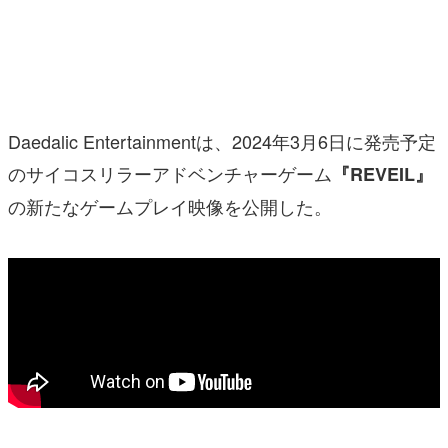
マンガ
女性向け
アプリレビュー
Daedalic Entertainmentは、2024年3月6日に発売予定
その他
のサイコスリラーアドベンチャーゲーム
『REVEIL』
の新たなゲームプレイ映像を公開した。
電ファミニコゲーマーとは？
運営：株式会社マレ