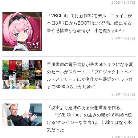
に2回放送
2026年8月7日
『VRChat』向け新作3Dモデル「ニュイ」が
本日8月7日からBOOTHにて発売。瞳に光る
星や感情豊かな表情が、小悪魔かわいい
2026年8月7日
早川書房の電子書籍が最大50%オフになる夏
のセールがスタート。『プロジェクト・ヘイ
ル・メアリー』ほか名作から最近のヒット作
まで3000点以上が対象に
2026年8月7日
「現実より意味のある仮想世界を作る」
──『EVE Online』の生みの親が18年掲げ続
ける”クレイジーな宣言”は、比喩ではなく本
気だった
2026年8月7日