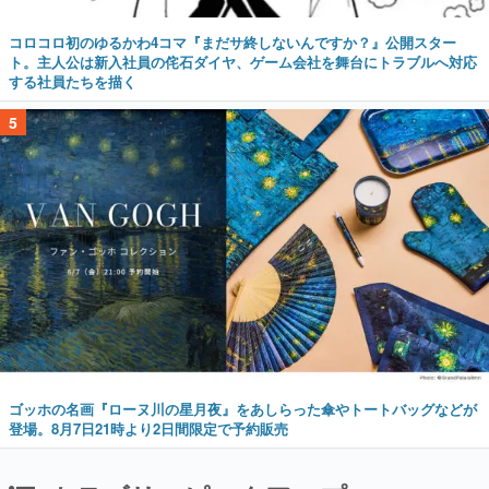
コロコロ初のゆるかわ4コマ『まだサ終しないんですか？』公開スター
ト。主人公は新入社員の侘石ダイヤ、ゲーム会社を舞台にトラブルへ対応
する社員たちを描く
5
ゴッホの名画『ローヌ川の星月夜』をあしらった傘やトートバッグなどが
登場。8月7日21時より2日間限定で予約販売