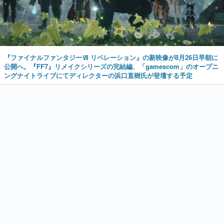
『ファイナルファンタジーⅦ リベレーション』の新映像が8月26日早朝に
公開へ。『FF7』リメイクシリーズの完結編、「gamescom」のオープニ
ングナイトライブにてディレクターの浜口直樹氏が登壇する予定