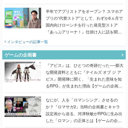
うこだわりをプロデューサーに聞いた
半年でアプリストアをオープン？ スマホア
プリの“代替ストア”として、わずか6ヵ月で
国内向けローンチを行った発見型ストア
『あっぷアリーナ！』仕掛け人に話を聞い
てみた
インタビュー
の記事一覧
ゲームの企画書
『アビス』は、ひとつの奇跡だった──膨大
な開発資料とともに『テイルズ オブ ジ ア
ビス』開発陣に聞く、「生まれた意味を知
るRPG」が生まれた理由【ゲームの企画
書】
なにが、人を「ロマンシング」させるの
か？『ロマサガ2』当時の企画書とキャラ
設定画から迫る、河津秋敏がRPGに生み出
した「ロマン」の正体とは【ゲームの企画
書】