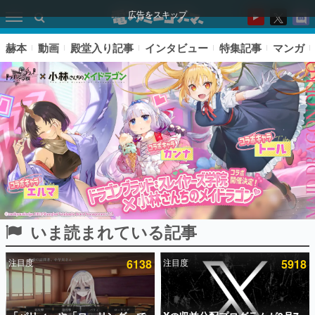
広告をスキップ
赫本
動画
殿堂入り記事
インタビュー
特集記事
マンガ
いま読まれている記事
ピックアップ
注目度
6138
注目度
5918
電ファミのいま読まれている記事ランキング
アプリセール情報