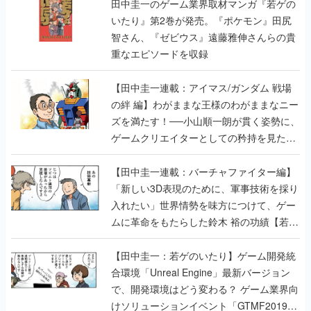
田中圭一のゲーム業界取材マンガ『若ゲの
いたり』第2巻が発売。『ポケモン』田尻
智さん、『ゼビウス』遠藤雅伸さんらの貴
重なエピソードを収録
【田中圭一連載：アイマス/ガンダム 戦場
の絆 編】わがままな王様のわがままなニー
ズを満たす！──小山順一朗が貫く姿勢に、
ゲームクリエイターとしての矜持を見た
【若ゲのいたり最終回】
【田中圭一連載：バーチャファイター編】
「新しい3D表現のために、軍事技術を採り
入れたい」世界情勢を味方につけて、ゲー
ムに革命をもたらした鈴木 裕の功績【若ゲ
のいたり】
【田中圭一：若ゲのいたり】ゲーム開発統
合環境「Unreal Engine」最新バージョン
で、開発環境はどう変わる？ ゲーム業界向
けソリューションイベント「GTMF2019」