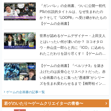
『ガンパレ』の企画書、ついに公開━初代
PSの伝説的タイトルは、なぜ生まれたの
か？そして『LOOP8』へ受け継がれたもの
【ゲームの企画書】
世界が認めるゲームデザイナー・上田文人
とはいったい何が凄いのか？ ヨコオタロ
ウ・外山圭一郎らと共に『ICO』に込めら
れたこだわりを語り尽くす！【ゲームの企
画書】
【ゲームの企画書】『ペルソナ3』を築き
上げたのは反骨心とリスペクトだった。赤
い企画書のもとに集った“愚連隊”がシリー
ズを生まれ変わらせるまで【橋野桂インタ
ビュー】
ゲームの企画書
の記事一覧
若ゲのいたり〜ゲームクリエイターの青春〜