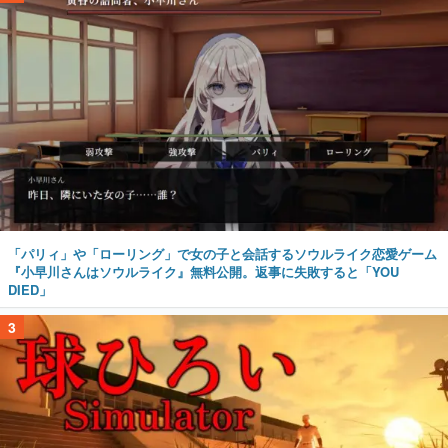
「パリィ」や「ローリング」で女の子と会話するソウルライク恋愛ゲーム
『小早川さんはソウルライク』無料公開。返事に失敗すると「YOU
DIED」
3