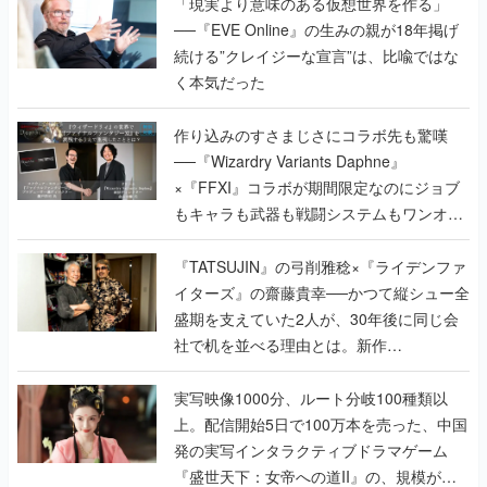
「現実より意味のある仮想世界を作る」
──『EVE Online』の生みの親が18年掲げ
続ける”クレイジーな宣言”は、比喩ではな
く本気だった
作り込みのすさまじさにコラボ先も驚嘆
──『Wizardry Variants Daphne』
×『FFXI』コラボが期間限定なのにジョブ
もキャラも武器も戦闘システムもワンオフ
で作り込まれた理由を両ディレクターに聞
く
『TATSUJIN』の弓削雅稔×『ライデンファ
イターズ』の齋藤貴幸──かつて縦シュー全
盛期を支えていた2人が、30年後に同じ会
社で机を並べる理由とは。新作
『TATSUJIN EXTREME』で初タッグを組
んだレジェンド2人に訊く開発秘話
実写映像1000分、ルート分岐100種類以
上。配信開始5日で100万本を売った、中国
発の実写インタラクティブドラマゲーム
『盛世天下：女帝への道II』の、規模が違