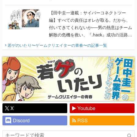
に行って、より理解を深めよう【PR】
【田中圭一連載：サイバーコネクトツー
編】すべての責任はオレが取る。だから、
付いてきてくれないか──男の熱意はチーム
解散の危機を救い、『.hack』成功の活路を
開く。業界の快男児・松山 洋に流れる血は
若ゲのいたり〜ゲームクリエイターの青春〜
の記事一覧
『少年ジャンプ』色だった【若ゲのいた
り】
X
Youtube
Discord
RSS