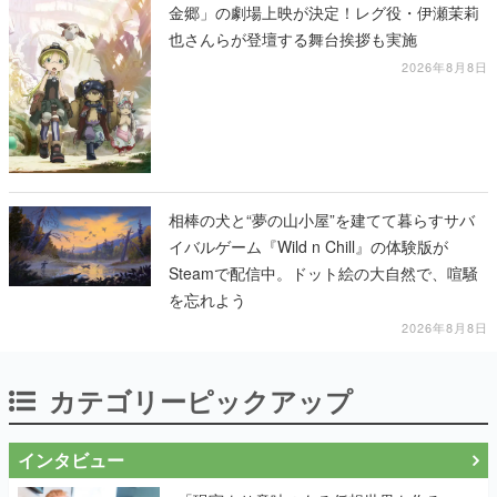
金郷」の劇場上映が決定！レグ役・伊瀬茉莉
也さんらが登壇する舞台挨拶も実施
2026年8月8日
相棒の犬と“夢の山小屋”を建てて暮らすサバ
イバルゲーム『Wild n Chill』の体験版が
Steamで配信中。ドット絵の大自然で、喧騒
を忘れよう
2026年8月8日
カテゴリーピックアップ
インタビュー