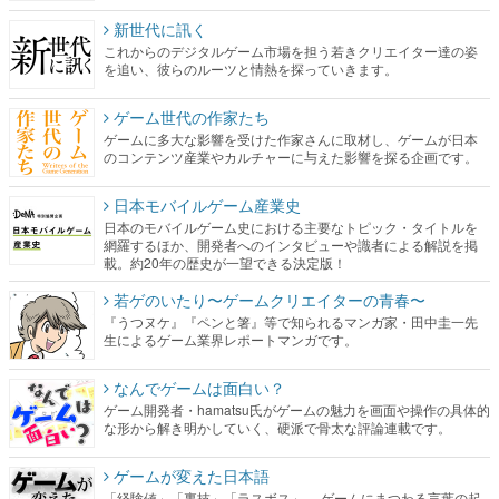
新世代に訊く
これからのデジタルゲーム市場を担う若きクリエイター達の姿
を追い、彼らのルーツと情熱を探っていきます。
ゲーム世代の作家たち
ゲームに多大な影響を受けた作家さんに取材し、ゲームが日本
のコンテンツ産業やカルチャーに与えた影響を探る企画です。
日本モバイルゲーム産業史
日本のモバイルゲーム史における主要なトピック・タイトルを
網羅するほか、開発者へのインタビューや識者による解説を掲
載。約20年の歴史が一望できる決定版！
若ゲのいたり〜ゲームクリエイターの青春〜
『うつヌケ』『ペンと箸』等で知られるマンガ家・田中圭一先
生によるゲーム業界レポートマンガです。
なんでゲームは面白い？
ゲーム開発者・hamatsu氏がゲームの魅力を画面や操作の具体的
な形から解き明かしていく、硬派で骨太な評論連載です。
ゲームが変えた日本語
「経験値」「裏技」「ラスボス」… ゲームにまつわる言葉の起