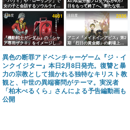
「パリィ」や「ローリング」で
Xの収益分配プログラムが9月7
女の子と会話するソウルライク
日をもって終了へ。新たな収益
インタビュー
恋愛ゲーム『小早川さんはソウ
化制度「Original Content
注目度
4081
注目度
2926
ルライク』無料公開。返事に失
Rewards Program」を発表
連載・特集一覧
敗すると「YOU DIED」
殿堂入り記事
『機動戦士ガンダム』の「シャ
アニメ『メイドインアビス』第2
SNS拡散数が数千以上！ ページビュー数万以上！ などな
ど。多くの人々に読まれた、電ファミ渾身の“殿堂入り”記
ア専用ザクⅡ」をイメージした
期「烈日の黄金郷」の劇場上映
事をまとめました。
散水ホースリールが予約開始。
が決定！レグ役・伊瀬茉莉也さ
本体にはシャアのパーソナルマ
んらが登壇する舞台挨拶も実施
異色の断罪アドベンチャーゲーム『ジ・イ
ゲームの企画書
ークやジオン公国軍のエンブレ
名作ゲームクリエイターの方々に製作時のエピソードをお
ンクイジター』本日2月8日発売。復讐と暴
ム、型式番号などを配置
聞きし、ヒットする企画（ゲーム）とは何か？を探ってい
きます。
力の宗教として描かれる独特なキリスト教
赫本
観と、中世の異端審問がテーマ。実況者
この物語を解いてはいけない。『赫本』は、〈試験問題〉
「柏木べるくら」さんによる予告編動画も
の形をした短編ホラー小説集です。
公開
新世代に訊く
これからのデジタルゲーム市場を担う若きクリエイター達
の姿を追い、彼らのルーツと情熱を探っていきます。
ゲーム世代の作家たち
ゲームに多大な影響を受けた作家さんに取材し、ゲームが