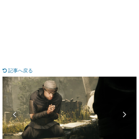
日本のコンテンツ産業やカルチャーに与えた影響を探る企
画です。
日本モバイルゲーム産業史
日本のモバイルゲーム史における主要なトピック・タイト
ルを網羅するほか、開発者へのインタビューや識者による
解説を掲載。約20年の歴史が一望できる決定版！
若ゲのいたり〜ゲームクリエイターの青春〜
『うつヌケ』『ペンと箸』等で知られるマンガ家・田中圭
一先生によるゲーム業界レポートマンガです。
記事へ戻る
なんでゲームは面白い？
ゲーム開発者・hamatsu氏がゲームの魅力を画面や操作の
具体的な形から解き明かしていく、硬派で骨太な評論連載
です。
ゲームが変えた日本語
「経験値」「裏技」「ラスボス」… ゲームにまつわる言葉
の起源や用法の変遷を、コンピューター文化史研究家・タ
イニーP氏が徹底調査。
カテゴリ
特集記事