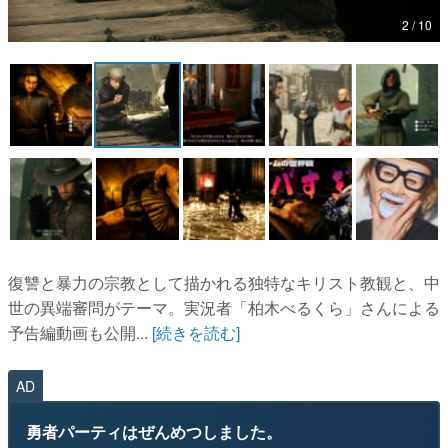
2 / 10
マンガ
女性向け
アプリレビュー
その他
電ファミニコゲーマーとは？
運営：株式会社マレ
復讐と暴力の宗教として描かれる独特なキリスト教観と、中
世の異端審問がテーマ。実況者「柏木べるくら」さんによる
予告編動画も公開...
[続きを読む]
AD
勇者パーティはぜんめつしました。