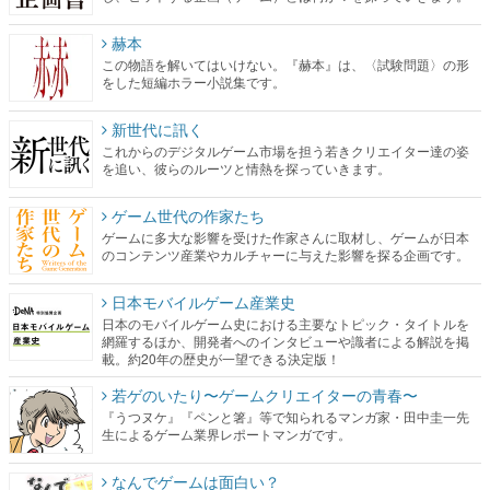
赫本
この物語を解いてはいけない。『赫本』は、〈試験問題〉の形
をした短編ホラー小説集です。
新世代に訊く
これからのデジタルゲーム市場を担う若きクリエイター達の姿
を追い、彼らのルーツと情熱を探っていきます。
ゲーム世代の作家たち
ゲームに多大な影響を受けた作家さんに取材し、ゲームが日本
のコンテンツ産業やカルチャーに与えた影響を探る企画です。
日本モバイルゲーム産業史
日本のモバイルゲーム史における主要なトピック・タイトルを
網羅するほか、開発者へのインタビューや識者による解説を掲
載。約20年の歴史が一望できる決定版！
若ゲのいたり〜ゲームクリエイターの青春〜
『うつヌケ』『ペンと箸』等で知られるマンガ家・田中圭一先
生によるゲーム業界レポートマンガです。
なんでゲームは面白い？