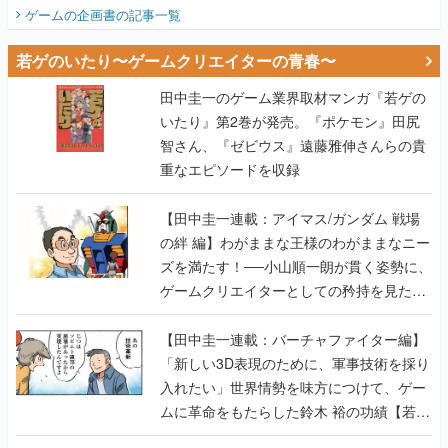
ビュー】
ゲームの企画書
の記事一覧
若ゲのいたり〜ゲームクリエイターの青春〜
田中圭一のゲーム業界取材マンガ『若ゲの
いたり』第2巻が発売。『ポケモン』田尻
智さん、『ゼビウス』遠藤雅伸さんらの貴
重なエピソードを収録
【田中圭一連載：アイマス/ガンダム 戦場
の絆 編】わがままな王様のわがままなニー
ズを満たす！──小山順一朗が貫く姿勢に、
ゲームクリエイターとしての矜持を見た
【若ゲのいたり最終回】
【田中圭一連載：バーチャファイター編】
「新しい3D表現のために、軍事技術を採り
入れたい」世界情勢を味方につけて、ゲー
ムに革命をもたらした鈴木 裕の功績【若ゲ
のいたり】