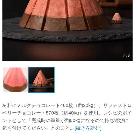
マンガ
女性向け
アプリレビュー
その他
2 / 2
電ファミニコゲーマーとは？
運営：株式会社マレ
材料にミルクチョコレート400枚（約20kg）、リッチストロ
ベリーチョコレート870枚（約40kg）を使用。レシピのポイ
ントとして「完成時の重量が約50kgになるので持ち運びに
気を付けてください」とのこと...
[続きを読む]