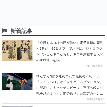
新着記事
『今日もネコ様の圧が強い』電子書籍の既刊1
～2巻が「30％オフ」でお得に。ジト目でツ
ンツンしたネコたちと、ネコを溺愛する人間
のすれ違いを描く
2026年8月8日
ひたすら“靴”を舐めまわす狂気のVRゲーム
『シュ～ペロ』が「東京ゲームダンジョン」
に展示中。キャッチコピーは「三度の飯より
靴を舐めよう」と前のめり。公式アカウント
も開設され、2026年リリースに向けて開発中
2026年8月8日