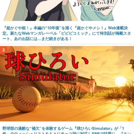
『超かぐや姫！』本編の“10年後”を描く『超かぐやメシ！』Web連載決
定。新たなWebマンガレーベル「ビビビコミック」にて特別話が掲載スタ
ート、あのお話には…まだ続きがある！
3
野球部の過酷な“補欠”を体験するゲーム『球ひろいSimulator』が「1
件」のウィッシュリストをもとにチェコ語に対応しSNSで話題に。『キン