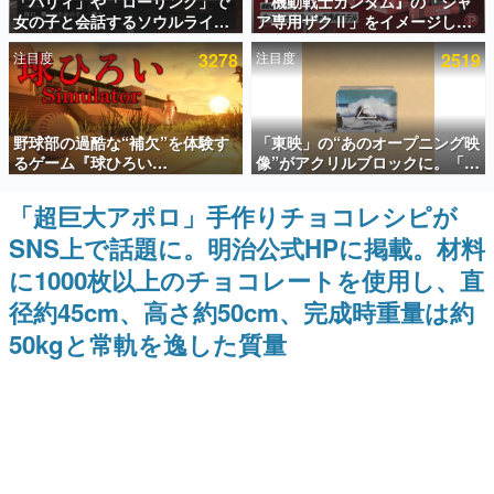
「パリィ」や「ローリング」で
『機動戦士ガンダム』の「シャ
女の子と会話するソウルライク
ア専用ザクⅡ」をイメージした
インタビュー
恋愛ゲーム『小早川さんはソウ
散水ホースリールが予約開始。
注目度
3278
注目度
2519
ルライク』無料公開。返事に失
本体にはシャアのパーソナルマ
連載・特集一覧
敗すると「YOU DIED」
ークやジオン公国軍のエンブレ
ム、型式番号などを配置
殿堂入り記事
野球部の過酷な“補欠”を体験す
「東映」の“あのオープニング映
SNS拡散数が数千以上！ ページビュー数万以上！ などな
ど。多くの人々に読まれた、電ファミ渾身の“殿堂入り”記
るゲーム『球ひろい
像”がアクリルブロックに。「東
事をまとめました。
Simulator』が「1件」のウィッ
映ヒストリカル グッズコレクシ
シュリストをもとにチェコ語に
ョン」が8月下旬より発売
「超巨大アポロ」手作りチョコレシピが
ゲームの企画書
対応しSNSで話題に。『キング
名作ゲームクリエイターの方々に製作時のエピソードをお
SNS上で話題に。明治公式HPに掲載。材料
ダム・カム』開発元やチェコの
聞きし、ヒットする企画（ゲーム）とは何か？を探ってい
プロ野球選手から称賛の声
きます。
に1000枚以上のチョコレートを使用し、直
赫本
径約45cm、高さ約50cm、完成時重量は約
この物語を解いてはいけない。『赫本』は、〈試験問題〉
50kgと常軌を逸した質量
の形をした短編ホラー小説集です。
新世代に訊く
これからのデジタルゲーム市場を担う若きクリエイター達
の姿を追い、彼らのルーツと情熱を探っていきます。
ゲーム世代の作家たち
ゲームに多大な影響を受けた作家さんに取材し、ゲームが