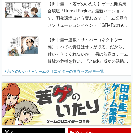
【田中圭一：若ゲのいたり】ゲーム開発統
合環境「Unreal Engine」最新バージョン
で、開発環境はどう変わる？ ゲーム業界向
けソリューションイベント「GTMF2019」
に行って、より理解を深めよう【PR】
【田中圭一連載：サイバーコネクトツー
編】すべての責任はオレが取る。だから、
付いてきてくれないか──男の熱意はチーム
解散の危機を救い、『.hack』成功の活路を
開く。業界の快男児・松山 洋に流れる血は
若ゲのいたり〜ゲームクリエイターの青春〜
の記事一覧
『少年ジャンプ』色だった【若ゲのいた
り】
X
Youtube