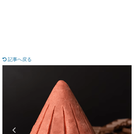
日本のコンテンツ産業やカルチャーに与えた影響を探る企
画です。
日本モバイルゲーム産業史
日本のモバイルゲーム史における主要なトピック・タイト
ルを網羅するほか、開発者へのインタビューや識者による
解説を掲載。約20年の歴史が一望できる決定版！
若ゲのいたり〜ゲームクリエイターの青春〜
『うつヌケ』『ペンと箸』等で知られるマンガ家・田中圭
一先生によるゲーム業界レポートマンガです。
記事へ戻る
なんでゲームは面白い？
ゲーム開発者・hamatsu氏がゲームの魅力を画面や操作の
具体的な形から解き明かしていく、硬派で骨太な評論連載
です。
ゲームが変えた日本語
「経験値」「裏技」「ラスボス」… ゲームにまつわる言葉
の起源や用法の変遷を、コンピューター文化史研究家・タ
イニーP氏が徹底調査。
カテゴリ
特集記事