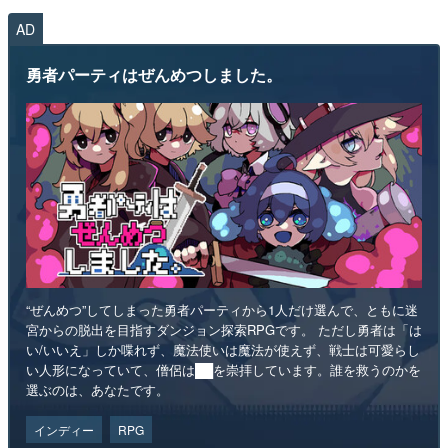
AD
勇者パーティはぜんめつしました。
“ぜんめつ”してしまった勇者パーティから1人だけ選んで、ともに迷
宮からの脱出を目指すダンジョン探索RPGです。 ただし勇者は「は
い/いいえ」しか喋れず、魔法使いは魔法が使えず、戦士は可愛らし
い人形になっていて、僧侶は██を崇拝しています。誰を救うのかを
選ぶのは、あなたです。
インディー
RPG