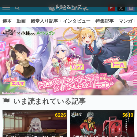
広告をスキップ
赫本
動画
殿堂入り記事
インタビュー
特集記事
マンガ
いま読まれている記事
ピックアップ
注目度
6226
注目度
5610
電ファミのいま読まれている記事ランキング
アプリセール情報