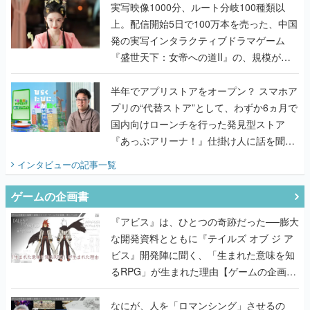
んだレジェンド2人に訊く開発秘話
実写映像1000分、ルート分岐100種類以
上。配信開始5日で100万本を売った、中国
発の実写インタラクティブドラマゲーム
『盛世天下：女帝への道II』の、規模が違
うこだわりをプロデューサーに聞いた
半年でアプリストアをオープン？ スマホア
プリの“代替ストア”として、わずか6ヵ月で
国内向けローンチを行った発見型ストア
『あっぷアリーナ！』仕掛け人に話を聞い
てみた
インタビュー
の記事一覧
ゲームの企画書
『アビス』は、ひとつの奇跡だった──膨大
な開発資料とともに『テイルズ オブ ジ ア
ビス』開発陣に聞く、「生まれた意味を知
るRPG」が生まれた理由【ゲームの企画
書】
なにが、人を「ロマンシング」させるの