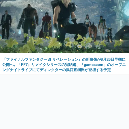
『ファイナルファンタジーⅦ リベレーション』の新映像が8月26日早朝に
公開へ。『FF7』リメイクシリーズの完結編、「gamescom」のオープニ
ングナイトライブにてディレクターの浜口直樹氏が登壇する予定