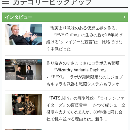
カテゴリーピックアップ
インタビュー
「現実より意味のある仮想世界を作る」
──『EVE Online』の生みの親が18年掲げ
続ける”クレイジーな宣言”は、比喩ではな
く本気だった
作り込みのすさまじさにコラボ先も驚嘆
──『Wizardry Variants Daphne』
×『FFXI』コラボが期間限定なのにジョブ
もキャラも武器も戦闘システムもワンオフ
で作り込まれた理由を両ディレクターに聞
く
『TATSUJIN』の弓削雅稔×『ライデンファ
イターズ』の齋藤貴幸──かつて縦シュー全
盛期を支えていた2人が、30年後に同じ会
社で机を並べる理由とは。新作
『TATSUJIN EXTREME』で初タッグを組