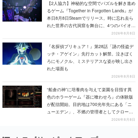
【2人協力】神秘的な空間でパズルを解き進め
るゲーム『Together in Forgotten Lands』が
本日8月8日Steamでリリース。時に忘れ去ら
れた世界の古代洞窟を舞台に、4つのバイオー
ムを探索しながら脱出を目指す
2026年8月8日
『名探偵プリキュア！』第28話「謎の怪盗デ
ッチ・アゲイン」先行カット解禁。泣きぼく
ろにモノクル、ミステリアスな姿が映し出さ
れた場面も
2026年8月8日
“船倉の神”に培養肉を与えて楽園を目指す異
色のホラーゲーム『器に喰わせろ』の体験版
が配信開始。目的地は700光年先にある「ニ
ューエデン」、不燃の管理者としてクローン
人間を増やし、加工して神に捧げる
2026年8月8日