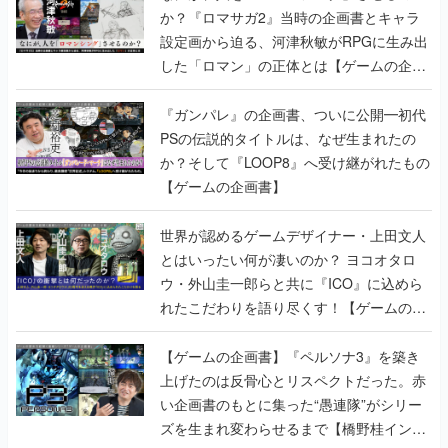
か？『ロマサガ2』当時の企画書とキャラ
設定画から迫る、河津秋敏がRPGに生み出
した「ロマン」の正体とは【ゲームの企画
書】
『ガンパレ』の企画書、ついに公開━初代
PSの伝説的タイトルは、なぜ生まれたの
か？そして『LOOP8』へ受け継がれたもの
【ゲームの企画書】
世界が認めるゲームデザイナー・上田文人
とはいったい何が凄いのか？ ヨコオタロ
ウ・外山圭一郎らと共に『ICO』に込めら
れたこだわりを語り尽くす！【ゲームの企
画書】
【ゲームの企画書】『ペルソナ3』を築き
上げたのは反骨心とリスペクトだった。赤
い企画書のもとに集った“愚連隊”がシリー
ズを生まれ変わらせるまで【橋野桂インタ