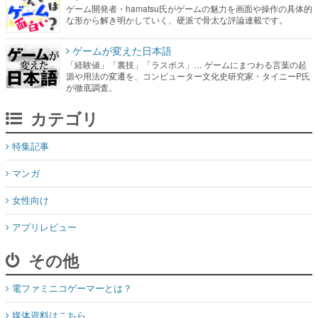
ゲーム開発者・hamatsu氏がゲームの魅力を画面や操作の具体的
な形から解き明かしていく、硬派で骨太な評論連載です。
ゲームが変えた日本語
「経験値」「裏技」「ラスボス」… ゲームにまつわる言葉の起
源や用法の変遷を、コンピューター文化史研究家・タイニーP氏
が徹底調査。
カテゴリ
特集記事
マンガ
女性向け
アプリレビュー
その他
電ファミニコゲーマーとは？
媒体資料はこちら