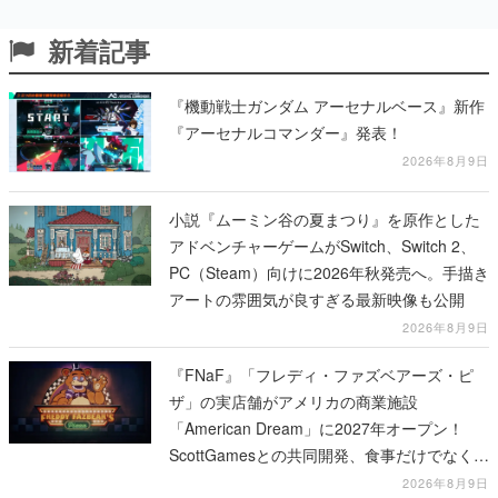
新着記事
『機動戦士ガンダム アーセナルベース』新作
『アーセナルコマンダー』発表！
2026年8月9日
小説『ムーミン谷の夏まつり』を原作とした
アドベンチャーゲームがSwitch、Switch 2、
PC（Steam）向けに2026年秋発売へ。手描き
アートの雰囲気が良すぎる最新映像も公開
2026年8月9日
『FNaF』「フレディ・ファズベアーズ・ピ
ザ」の実店舗がアメリカの商業施設
「American Dream」に2027年オープン！
ScottGamesとの共同開発、食事だけでなくス
テージショーや没入型のホラー体験も楽しめ
2026年8月9日