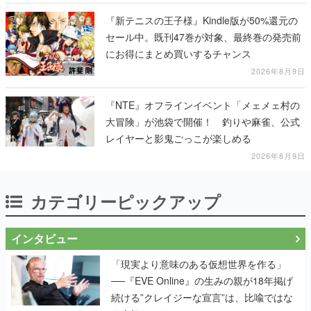
る
『新テニスの王子様』Kindle版が50%還元の
セール中。既刊47巻が対象、最終巻の発売前
にお得にまとめ買いするチャンス
2026年8月9日
『NTE』オフラインイベント「メェメェ村の
大冒険」が池袋で開催！ 釣りや麻雀、公式
レイヤーと影鬼ごっこが楽しめる
2026年8月9日
カテゴリーピックアップ
インタビュー
「現実より意味のある仮想世界を作る」
──『EVE Online』の生みの親が18年掲げ
続ける”クレイジーな宣言”は、比喩ではな