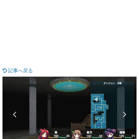
日本のコンテンツ産業やカルチャーに与えた影響を探る企
画です。
日本モバイルゲーム産業史
日本のモバイルゲーム史における主要なトピック・タイト
ルを網羅するほか、開発者へのインタビューや識者による
解説を掲載。約20年の歴史が一望できる決定版！
若ゲのいたり〜ゲームクリエイターの青春〜
『うつヌケ』『ペンと箸』等で知られるマンガ家・田中圭
一先生によるゲーム業界レポートマンガです。
記事へ戻る
なんでゲームは面白い？
ゲーム開発者・hamatsu氏がゲームの魅力を画面や操作の
具体的な形から解き明かしていく、硬派で骨太な評論連載
です。
ゲームが変えた日本語
「経験値」「裏技」「ラスボス」… ゲームにまつわる言葉
の起源や用法の変遷を、コンピューター文化史研究家・タ
イニーP氏が徹底調査。
カテゴリ
特集記事