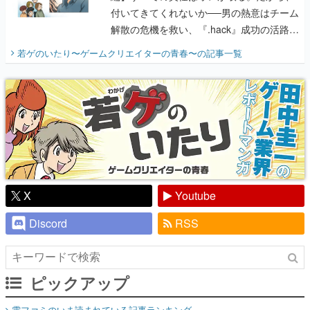
付いてきてくれないか──男の熱意はチーム
解散の危機を救い、『.hack』成功の活路を
開く。業界の快男児・松山 洋に流れる血は
若ゲのいたり〜ゲームクリエイターの青春〜
の記事一覧
『少年ジャンプ』色だった【若ゲのいた
り】
X
Youtube
Discord
RSS
ピックアップ
電ファミのいま読まれている記事ランキング