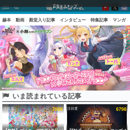
広告をスキップ
赫本
動画
殿堂入り記事
インタビュー
特集記事
マンガ
いま読まれている記事
ピックアップ
注目度
7898
注目度
6798
電ファミのいま読まれている記事ランキング
アプリセール情報