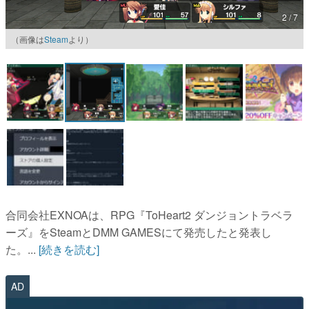
2 / 7
マンガ
（画像は
Steam
より）
女性向け
アプリレビュー
その他
電ファミニコゲーマーとは？
運営：株式会社マレ
合同会社EXNOAは、RPG『ToHeart2 ダンジョントラベラ
ーズ』をSteamとDMM GAMESにて発売したと発表し
た。...
[続きを読む]
AD