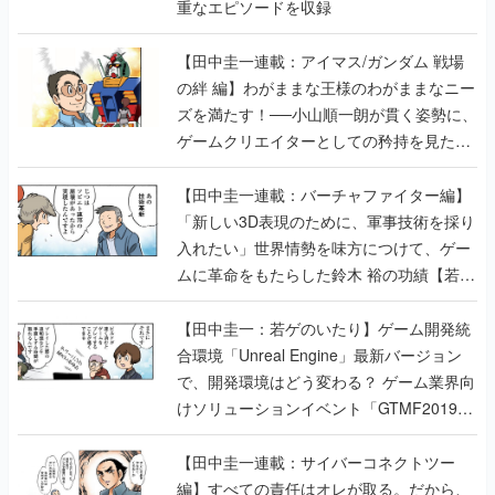
重なエピソードを収録
【田中圭一連載：アイマス/ガンダム 戦場
の絆 編】わがままな王様のわがままなニー
ズを満たす！──小山順一朗が貫く姿勢に、
ゲームクリエイターとしての矜持を見た
【若ゲのいたり最終回】
【田中圭一連載：バーチャファイター編】
「新しい3D表現のために、軍事技術を採り
入れたい」世界情勢を味方につけて、ゲー
ムに革命をもたらした鈴木 裕の功績【若ゲ
のいたり】
【田中圭一：若ゲのいたり】ゲーム開発統
合環境「Unreal Engine」最新バージョン
で、開発環境はどう変わる？ ゲーム業界向
けソリューションイベント「GTMF2019」
に行って、より理解を深めよう【PR】
【田中圭一連載：サイバーコネクトツー
編】すべての責任はオレが取る。だから、