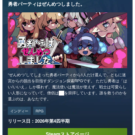
勇者パーティはぜんめつしました。
“ぜんめつ”してしまった勇者パーティから1人だけ選んで、ともに迷
宮からの脱出を目指すダンジョン探索RPGです。 ただし勇者は「は
い/いいえ」しか喋れず、魔法使いは魔法が使えず、戦士は可愛らし
い人形になっていて、僧侶は██を崇拝しています。誰を救うのかを
選ぶのは、あなたです。
インディー
RPG
リリース日：2026年第4四半期
Steamストアページ