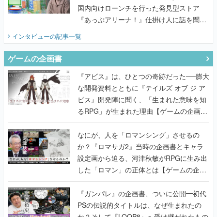
国内向けローンチを行った発見型ストア
『あっぷアリーナ！』仕掛け人に話を聞い
てみた
インタビュー
の記事一覧
ゲームの企画書
『アビス』は、ひとつの奇跡だった──膨大
な開発資料とともに『テイルズ オブ ジ ア
ビス』開発陣に聞く、「生まれた意味を知
るRPG」が生まれた理由【ゲームの企画
書】
なにが、人を「ロマンシング」させるの
か？『ロマサガ2』当時の企画書とキャラ
設定画から迫る、河津秋敏がRPGに生み出
した「ロマン」の正体とは【ゲームの企画
書】
『ガンパレ』の企画書、ついに公開━初代
PSの伝説的タイトルは、なぜ生まれたの
か？そして『LOOP8』へ受け継がれたもの