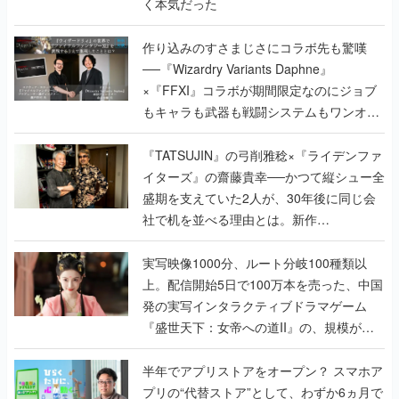
く本気だった
作り込みのすさまじさにコラボ先も驚嘆
──『Wizardry Variants Daphne』
×『FFXI』コラボが期間限定なのにジョブ
もキャラも武器も戦闘システムもワンオフ
で作り込まれた理由を両ディレクターに聞
く
『TATSUJIN』の弓削雅稔×『ライデンファ
イターズ』の齋藤貴幸──かつて縦シュー全
盛期を支えていた2人が、30年後に同じ会
社で机を並べる理由とは。新作
『TATSUJIN EXTREME』で初タッグを組
んだレジェンド2人に訊く開発秘話
実写映像1000分、ルート分岐100種類以
上。配信開始5日で100万本を売った、中国
発の実写インタラクティブドラマゲーム
『盛世天下：女帝への道II』の、規模が違
うこだわりをプロデューサーに聞いた
半年でアプリストアをオープン？ スマホア
プリの“代替ストア”として、わずか6ヵ月で