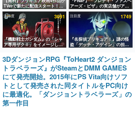
【無料】プリキュア映画4作品が
『FNaF』「フレディ・ファズベ
TVerで新たに配信スタート！な
アーズ・ピザ」の実店舗がアメ
インタビュー
んと2018年～2024年の映画ほぼ
リカの商業施設「American
注目度
3091
注目度
1749
すべてが見放題に、ぶっちゃけ
Dream」に2027年オープン！
連載・特集一覧
ありえないラインナップ
ScottGamesとの共同開発、食
事だけでなくステージショーや
没入型のホラー体験も楽しめる
殿堂入り記事
『機動戦士ガンダム』の「シャ
『名探偵プリキュア！』謎の怪
SNS拡散数が数千以上！ ページビュー数万以上！ などな
ど。多くの人々に読まれた、電ファミ渾身の“殿堂入り”記
ア専用ザクⅡ」をイメージした
盗「デッチ・アゲイン」の担当
事をまとめました。
散水ホースリールが予約開始。
キャストは天﨑滉平さんと判
本体にはシャアのパーソナルマ
明。『Re:ゼロから始める異世
3DダンジョンRPG『ToHeart2 ダンジョン
ゲームの企画書
ークやジオン公国軍のエンブレ
界生活』オットー役、『ヒプノ
名作ゲームクリエイターの方々に製作時のエピソードをお
トラベラーズ』がSteamとDMM GAMES
ム、型式番号などを配置
シスマイク』山田三郎役など
聞きし、ヒットする企画（ゲーム）とは何か？を探ってい
きます。
にて発売開始。2015年にPS Vita向けソフ
赫本
トとして発売された同タイトルをPC向け
この物語を解いてはいけない。『赫本』は、〈試験問題〉
に最適化。「ダンジョントラベラーズ」の
の形をした短編ホラー小説集です。
第一作目
新世代に訊く
これからのデジタルゲーム市場を担う若きクリエイター達
の姿を追い、彼らのルーツと情熱を探っていきます。
ゲーム世代の作家たち
ゲームに多大な影響を受けた作家さんに取材し、ゲームが