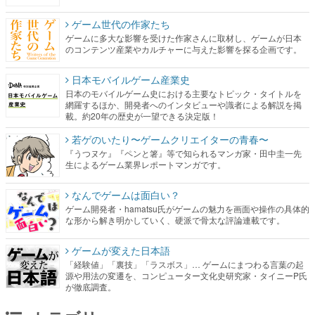
ゲーム世代の作家たち
ゲームに多大な影響を受けた作家さんに取材し、ゲームが日本
のコンテンツ産業やカルチャーに与えた影響を探る企画です。
日本モバイルゲーム産業史
日本のモバイルゲーム史における主要なトピック・タイトルを
網羅するほか、開発者へのインタビューや識者による解説を掲
載。約20年の歴史が一望できる決定版！
若ゲのいたり〜ゲームクリエイターの青春〜
『うつヌケ』『ペンと箸』等で知られるマンガ家・田中圭一先
生によるゲーム業界レポートマンガです。
なんでゲームは面白い？
ゲーム開発者・hamatsu氏がゲームの魅力を画面や操作の具体的
な形から解き明かしていく、硬派で骨太な評論連載です。
ゲームが変えた日本語
「経験値」「裏技」「ラスボス」… ゲームにまつわる言葉の起
源や用法の変遷を、コンピューター文化史研究家・タイニーP氏
が徹底調査。