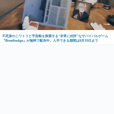
不死身のニワトリと宇宙船を探索する“非常に好評”なサバイバルゲーム
『Breathedge』が無料で配布中。入手できる期間は8月10日まで