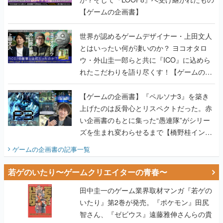
【ゲームの企画書】
世界が認めるゲームデザイナー・上田文人
とはいったい何が凄いのか？ ヨコオタロ
ウ・外山圭一郎らと共に『ICO』に込めら
れたこだわりを語り尽くす！【ゲームの企
画書】
【ゲームの企画書】『ペルソナ3』を築き
上げたのは反骨心とリスペクトだった。赤
い企画書のもとに集った“愚連隊”がシリー
ズを生まれ変わらせるまで【橋野桂インタ
ビュー】
ゲームの企画書
の記事一覧
若ゲのいたり〜ゲームクリエイターの青春〜
田中圭一のゲーム業界取材マンガ『若ゲの
いたり』第2巻が発売。『ポケモン』田尻
智さん、『ゼビウス』遠藤雅伸さんらの貴