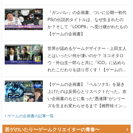
書】
『ガンパレ』の企画書、ついに公開━初代
PSの伝説的タイトルは、なぜ生まれたの
か？そして『LOOP8』へ受け継がれたもの
【ゲームの企画書】
世界が認めるゲームデザイナー・上田文人
とはいったい何が凄いのか？ ヨコオタロ
ウ・外山圭一郎らと共に『ICO』に込めら
れたこだわりを語り尽くす！【ゲームの企
画書】
【ゲームの企画書】『ペルソナ3』を築き
上げたのは反骨心とリスペクトだった。赤
い企画書のもとに集った“愚連隊”がシリー
ズを生まれ変わらせるまで【橋野桂インタ
ビュー】
ゲームの企画書
の記事一覧
若ゲのいたり〜ゲームクリエイターの青春〜