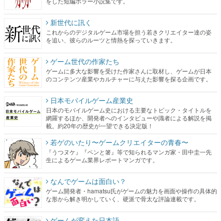
をした短編ホラー小説集です。
新世代に訊く
これからのデジタルゲーム市場を担う若きクリエイター達の姿
を追い、彼らのルーツと情熱を探っていきます。
ゲーム世代の作家たち
ゲームに多大な影響を受けた作家さんに取材し、ゲームが日本
のコンテンツ産業やカルチャーに与えた影響を探る企画です。
日本モバイルゲーム産業史
日本のモバイルゲーム史における主要なトピック・タイトルを
網羅するほか、開発者へのインタビューや識者による解説を掲
載。約20年の歴史が一望できる決定版！
若ゲのいたり〜ゲームクリエイターの青春〜
『うつヌケ』『ペンと箸』等で知られるマンガ家・田中圭一先
生によるゲーム業界レポートマンガです。
なんでゲームは面白い？
ゲーム開発者・hamatsu氏がゲームの魅力を画面や操作の具体的
な形から解き明かしていく、硬派で骨太な評論連載です。
ゲームが変えた日本語