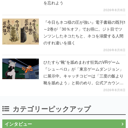
を忘れよう
2026年8月8日
『今日もネコ様の圧が強い』電子書籍の既刊1
～2巻が「30％オフ」でお得に。ジト目でツ
ンツンしたネコたちと、ネコを溺愛する人間
のすれ違いを描く
2026年8月8日
ひたすら“靴”を舐めまわす狂気のVRゲーム
『シュ～ペロ』が「東京ゲームダンジョン」
に展示中。キャッチコピーは「三度の飯より
靴を舐めよう」と前のめり。公式アカウント
も開設され、2026年リリースに向けて開発中
2026年8月8日
カテゴリーピックアップ
インタビュー