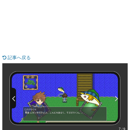
日本のコンテンツ産業やカルチャーに与えた影響を探る企
画です。
日本モバイルゲーム産業史
日本のモバイルゲーム史における主要なトピック・タイト
ルを網羅するほか、開発者へのインタビューや識者による
解説を掲載。約20年の歴史が一望できる決定版！
若ゲのいたり〜ゲームクリエイターの青春〜
『うつヌケ』『ペンと箸』等で知られるマンガ家・田中圭
一先生によるゲーム業界レポートマンガです。
記事へ戻る
なんでゲームは面白い？
ゲーム開発者・hamatsu氏がゲームの魅力を画面や操作の
具体的な形から解き明かしていく、硬派で骨太な評論連載
です。
ゲームが変えた日本語
「経験値」「裏技」「ラスボス」… ゲームにまつわる言葉
の起源や用法の変遷を、コンピューター文化史研究家・タ
イニーP氏が徹底調査。
カテゴリ
7 / 9
特集記事