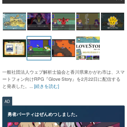
マンガ
女性向け
アプリレビュー
その他
電ファミニコゲーマーとは？
運営：株式会社マレ
一般社団法人ウェブ解析士協会と香川県東かがわ市は、スマ
ートフォン向けRPG『Glove Story』を2月22日に配信する
と発表した。...
[続きを読む]
AD
勇者パーティはぜんめつしました。