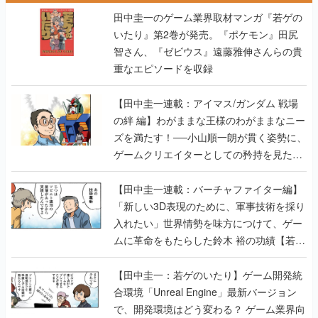
田中圭一のゲーム業界取材マンガ『若ゲの
いたり』第2巻が発売。『ポケモン』田尻
智さん、『ゼビウス』遠藤雅伸さんらの貴
重なエピソードを収録
【田中圭一連載：アイマス/ガンダム 戦場
の絆 編】わがままな王様のわがままなニー
ズを満たす！──小山順一朗が貫く姿勢に、
ゲームクリエイターとしての矜持を見た
【若ゲのいたり最終回】
【田中圭一連載：バーチャファイター編】
「新しい3D表現のために、軍事技術を採り
入れたい」世界情勢を味方につけて、ゲー
ムに革命をもたらした鈴木 裕の功績【若ゲ
のいたり】
【田中圭一：若ゲのいたり】ゲーム開発統
合環境「Unreal Engine」最新バージョン
で、開発環境はどう変わる？ ゲーム業界向