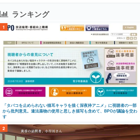
ランキング
1
「タバコを止められない猫耳キャラを描く深夜枠アニメ」に視聴者の一部
から批判意見。違法薬物の使用と思しき描写も含めて、BPOが議論を交わ
す
2