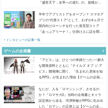
『盛世天下：女帝への道II』の、規模が違
うこだわりをプロデューサーに聞いた
半年でアプリストアをオープン？ スマホア
プリの“代替ストア”として、わずか6ヵ月で
国内向けローンチを行った発見型ストア
『あっぷアリーナ！』仕掛け人に話を聞い
てみた
インタビュー
の記事一覧
ゲームの企画書
『アビス』は、ひとつの奇跡だった──膨大
な開発資料とともに『テイルズ オブ ジ ア
ビス』開発陣に聞く、「生まれた意味を知
るRPG」が生まれた理由【ゲームの企画
書】
なにが、人を「ロマンシング」させるの
か？『ロマサガ2』当時の企画書とキャラ
設定画から迫る、河津秋敏がRPGに生み出
した「ロマン」の正体とは【ゲームの企画