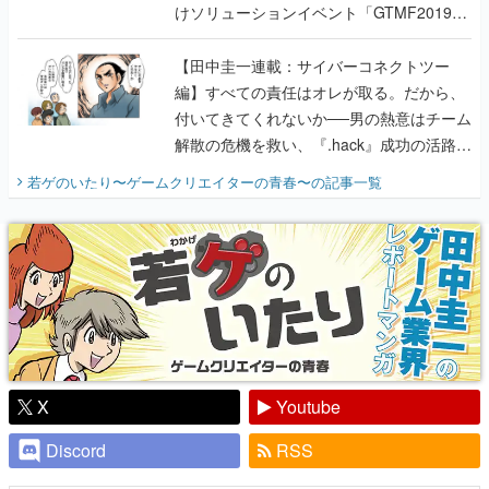
けソリューションイベント「GTMF2019」
に行って、より理解を深めよう【PR】
【田中圭一連載：サイバーコネクトツー
編】すべての責任はオレが取る。だから、
付いてきてくれないか──男の熱意はチーム
解散の危機を救い、『.hack』成功の活路を
開く。業界の快男児・松山 洋に流れる血は
若ゲのいたり〜ゲームクリエイターの青春〜
の記事一覧
『少年ジャンプ』色だった【若ゲのいた
り】
X
Youtube
Discord
RSS