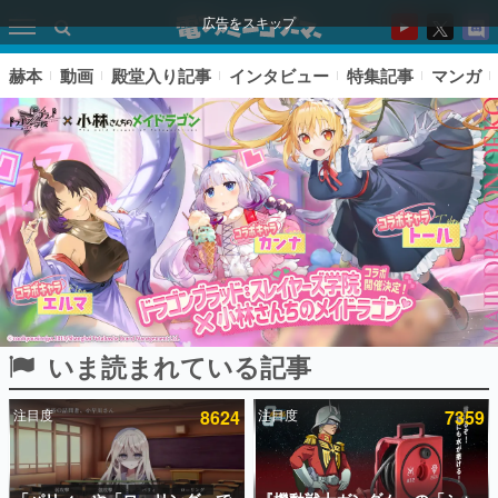
広告をスキップ
赫本
動画
殿堂入り記事
インタビュー
特集記事
マンガ
いま読まれている記事
ピックアップ
注目度
8624
注目度
7359
電ファミのいま読まれている記事ランキング
アプリセール情報