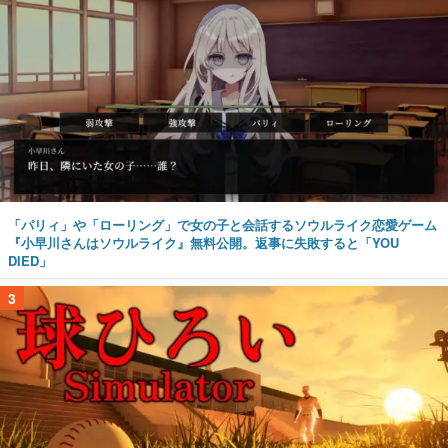
「パリィ」や「ローリング」で女の子と会話するソウルライク恋愛ゲーム
『小早川さんはソウルライク』無料公開。返事に失敗すると「YOU
DIED」
3