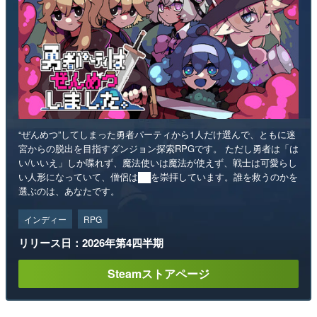
“ぜんめつ”してしまった勇者パーティから1人だけ選んで、ともに迷
宮からの脱出を目指すダンジョン探索RPGです。 ただし勇者は「は
い/いいえ」しか喋れず、魔法使いは魔法が使えず、戦士は可愛らし
い人形になっていて、僧侶は██を崇拝しています。誰を救うのかを
選ぶのは、あなたです。
インディー
RPG
リリース日：2026年第4四半期
Steamストアページ