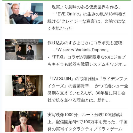
「現実より意味のある仮想世界を作る」
──『EVE Online』の生みの親が18年掲げ
続ける”クレイジーな宣言”は、比喩ではな
く本気だった
作り込みのすさまじさにコラボ先も驚嘆
──『Wizardry Variants Daphne』
×『FFXI』コラボが期間限定なのにジョブ
もキャラも武器も戦闘システムもワンオフ
で作り込まれた理由を両ディレクターに聞
く
『TATSUJIN』の弓削雅稔×『ライデンファ
イターズ』の齋藤貴幸──かつて縦シュー全
盛期を支えていた2人が、30年後に同じ会
社で机を並べる理由とは。新作
『TATSUJIN EXTREME』で初タッグを組
んだレジェンド2人に訊く開発秘話
実写映像1000分、ルート分岐100種類以
上。配信開始5日で100万本を売った、中国
発の実写インタラクティブドラマゲーム