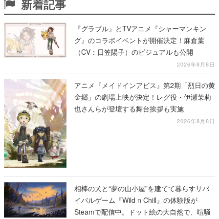
新着記事
『グラブル』とTVアニメ『シャーマンキン
グ』のコラボイベントが開催決定！麻倉葉
（CV：日笠陽子）のビジュアルも公開
2026年8月8日
アニメ『メイドインアビス』第2期「烈日の黄
金郷」の劇場上映が決定！レグ役・伊瀬茉莉
也さんらが登壇する舞台挨拶も実施
2026年8月8日
相棒の犬と“夢の山小屋”を建てて暮らすサバ
イバルゲーム『Wild n Chill』の体験版が
Steamで配信中。ドット絵の大自然で、喧騒