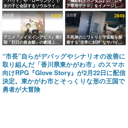
「パリィ」や「ローリング」で
『機動戦士ガンダム』の「シャ
女の子と会話するソウルライク
ア専用ザクⅡ」をイメージした
インタビュー
恋愛ゲーム『小早川さんはソウ
散水ホースリールが予約開始。
注目度
5225
注目度
2849
ルライク』無料公開。返事に失
本体にはシャアのパーソナルマ
連載・特集一覧
敗すると「YOU DIED」
ークやジオン公国軍のエンブレ
ム、型式番号などを配置
殿堂入り記事
アニメ『メイドインアビス』第2
不死身のニワトリと宇宙船を探
SNS拡散数が数千以上！ ページビュー数万以上！ などな
ど。多くの人々に読まれた、電ファミ渾身の“殿堂入り”記
期「烈日の黄金郷」の劇場上映
索する“非常に好評”なサバイバ
事をまとめました。
が決定！レグ役・伊瀬茉莉也さ
ルゲーム『Breathedge』が無
んらが登壇する舞台挨拶も実施
料で配布中。入手できる期間は8
“市長”自らがデバッグやシナリオの改善に
ゲームの企画書
月10日まで
名作ゲームクリエイターの方々に製作時のエピソードをお
取り組んだ「香川県東かがわ市」のスマホ
聞きし、ヒットする企画（ゲーム）とは何か？を探ってい
きます。
向けRPG『Glove Story』が2月22日に配信
赫本
決定。東かがわ市とそっくりな形の王国で
この物語を解いてはいけない。『赫本』は、〈試験問題〉
勇者が大冒険
の形をした短編ホラー小説集です。
新世代に訊く
これからのデジタルゲーム市場を担う若きクリエイター達
の姿を追い、彼らのルーツと情熱を探っていきます。
ゲーム世代の作家たち
ゲームに多大な影響を受けた作家さんに取材し、ゲームが