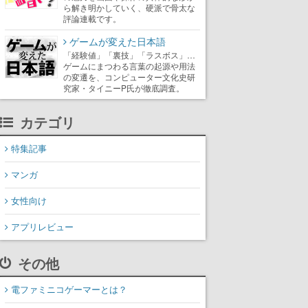
ら解き明かしていく、硬派で骨太な
評論連載です。
ゲームが変えた日本語
「経験値」「裏技」「ラスボス」…
ゲームにまつわる言葉の起源や用法
の変遷を、コンピューター文化史研
究家・タイニーP氏が徹底調査。
カテゴリ
特集記事
マンガ
女性向け
アプリレビュー
その他
電ファミニコゲーマーとは？