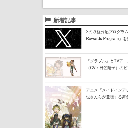
新着記事
Xの収益分配プログラムが9
Rewards Program」
『グラブル』とTVア
（CV：日笠陽子）の
アニメ『メイドインア
也さんらが登壇する舞