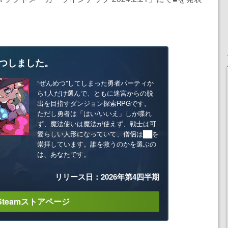
つしました。
“ぜんめつ”してしまった勇者パーティか
ら1人だけ選んで、ともに迷宮からの脱
出を目指すダンジョン探索RPGです。
ただし勇者は「はい/いいえ」しか喋れ
ず、魔法使いは魔法が使えず、戦士は可
愛らしい人形になっていて、僧侶は██を
崇拝しています。誰を救うのかを選ぶの
は、あなたです。
リリース日：2026年第4四半期
Steamストアページ