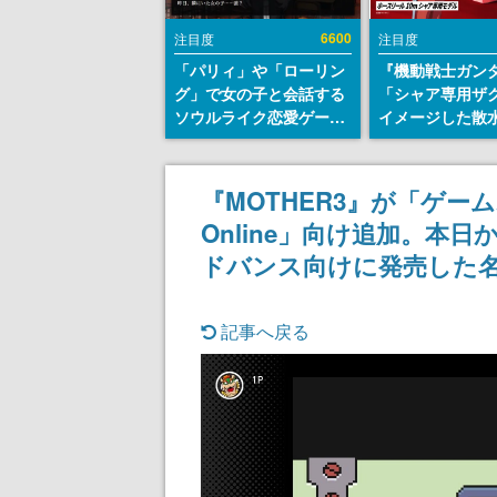
6600
注目度
注目度
「パリィ」や「ローリン
『機動戦士ガン
グ」で女の子と会話する
「シャア専用ザ
ソウルライク恋愛ゲーム
イメージした散
『小早川さんはソウルラ
リールが予約開
イク』無料公開。返事に
にはシャアのパ
失敗すると「YOU
マークやジオン
『MOTHER3』が「ゲームボー
DIED」
エンブレム、型
Online」向け追加。本日
どを配置
ドバンス向けに発売した名作がN
記事へ戻る