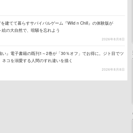
を建てて暮らすサバイバルゲーム『Wild n Chill』の体験版が
ット絵の大自然で、喧騒を忘れよう
2026年8月8日
強い』電子書籍の既刊1～2巻が「30％オフ」でお得に。ジト目でツ
、ネコを溺愛する人間のすれ違いを描く
2026年8月8日