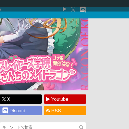
5
X
Youtube
Discord
RSS