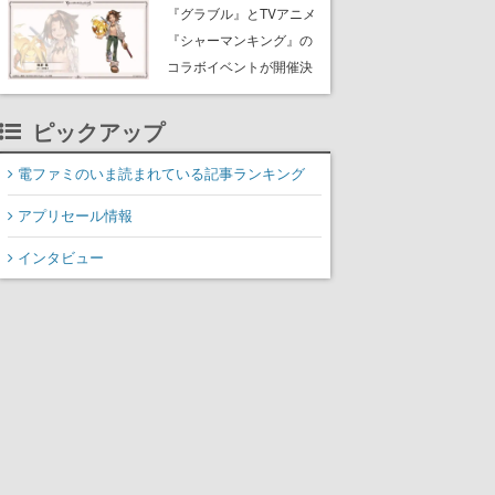
Rewards Program」を発
『グラブル』とTVアニメ
表
『シャーマンキング』の
コラボイベントが開催決
定！麻倉葉（CV：日笠陽
子）のビジュアルも公開
ピックアップ
電ファミのいま読まれている記事ランキング
アプリセール情報
インタビュー