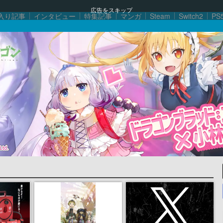
広告をスキップ
入り記事
インタビュー
特集記事
マンガ
Steam
Switch2
PS