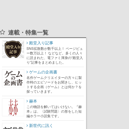
連載・特集一覧
殿堂入り記事
SNS拡散数が数千以上！ ページビュ
ー数万以上！ などなど。多くの人々
に読まれた、電ファミ渾身の“殿堂入
り”記事をまとめました。
ゲームの企画書
名作ゲームクリエイターの方々に製
作時のエピソードをお聞きし、ヒッ
トする企画（ゲーム）とは何か？を
探っていきます。
赫本
この物語を解いてはいけない。『赫
本』は、〈試験問題〉の形をした短
編ホラー小説集です。
新世代に訊く