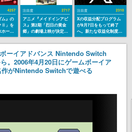
4257
2717
2310
注目度
注目度
ダム』の
アニメ『メイドインアビ
Xの収益分配プログラム
クⅡ」を
ス』第2期「烈日の黄金
が9月7日をもって終了
水ホース
郷」の劇場上映が決定！
へ。新たな収益化制度
始。本体
レグ役・伊瀬茉莉也さん
「Original Content
ーソナル
らが登壇する舞台挨拶も
Rewards Program」を
公国軍の
実施
発表
イアドバンス Nintendo Switch
式番号な
から。2006年4月20日にゲームボーイア
intendo Switchで遊べる