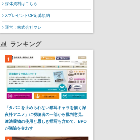
媒体資料はこちら
XプレゼントCP応募規約
運営：株式会社マレ
ランキング
1
「タバコを止められない猫耳キャラを描く深
夜枠アニメ」に視聴者の一部から批判意見。
違法薬物の使用と思しき描写も含めて、BPO
が議論を交わす