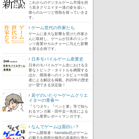
これからのデジタルゲーム市場を担
う若きクリエイター達の姿を追い、
彼らのルーツと情熱を探っていきま
す。
ゲーム世代の作家たち
ゲームに多大な影響を受けた作家さ
んに取材し、ゲームが日本のコンテ
ンツ産業やカルチャーに与えた影響
を探る企画です。
日本モバイルゲーム産業史
日本のモバイルゲーム史における主
要なトピック・タイトルを網羅する
ほか、開発者へのインタビューや識
者による解説を掲載。約20年の歴史
が一望できる決定版！
若ゲのいたり〜ゲームクリエ
イターの青春〜
『うつヌケ』『ペンと箸』等で知ら
れるマンガ家・田中圭一先生による
ゲーム業界レポートマンガです。
なんでゲームは面白い？
ゲーム開発者・hamatsu氏がゲーム
の魅力を画面や操作の具体的な形か