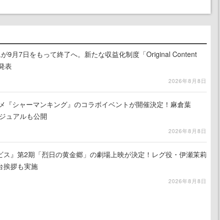
月7日をもって終了へ。新たな収益化制度「Original Content
を発表
2026年8月8日
ニメ『シャーマンキング』のコラボイベントが開催決定！麻倉葉
ビジュアルも公開
2026年8月8日
ビス』第2期「烈日の黄金郷」の劇場上映が決定！レグ役・伊瀬茉莉
台挨拶も実施
2026年8月8日