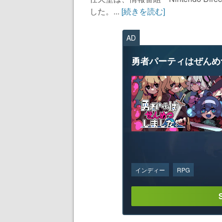
した。...
[続きを読む]
AD
勇者パーティはぜんめ
インディー
RPG