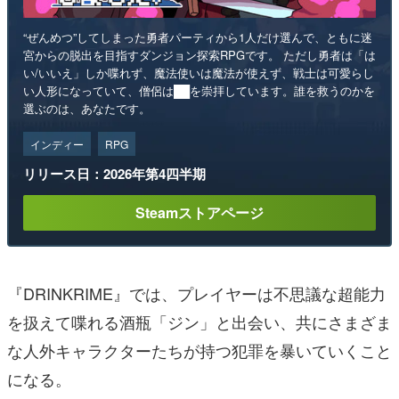
“ぜんめつ”してしまった勇者パーティから1人だけ選んで、ともに迷
宮からの脱出を目指すダンジョン探索RPGです。 ただし勇者は「は
い/いいえ」しか喋れず、魔法使いは魔法が使えず、戦士は可愛らし
い人形になっていて、僧侶は██を崇拝しています。誰を救うのかを
選ぶのは、あなたです。
インディー
RPG
リリース日：2026年第4四半期
Steamストアページ
『DRINKRIME』では、プレイヤーは不思議な超能力
を扱えて喋れる酒瓶「ジン」と出会い、共にさまざま
な人外キャラクターたちが持つ犯罪を暴いていくこと
になる。