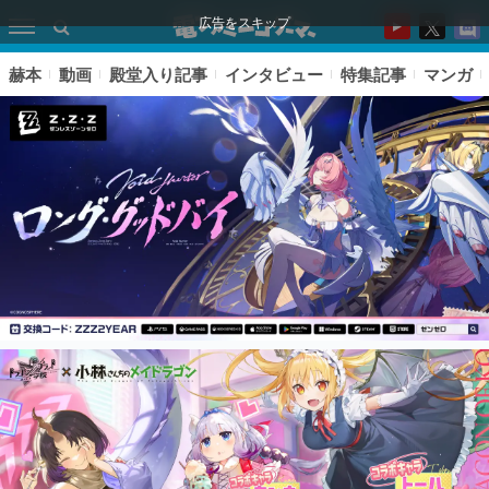
広告をスキップ
赫本
動画
殿堂入り記事
インタビュー
特集記事
マンガ
ピックアップ
電ファミのいま読まれている記事ランキング
アプリセール情報