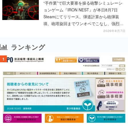
“手作業”で巨大要塞を操る砲撃シミュレーシ
ョンゲーム『IRON NEST』が本日8月7日
Steamにてリリース。弾道計算から砲弾装
填、砲塔旋回までワンオペでこなし、強烈な
一撃をブチかませるロマンある作品
2026年8月7日
ランキング
1