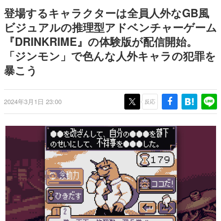
9年ぶりとなる日本公演を記念し
日本のコンテンツ産業やカルチャーに与えた影響を探る企
登場するキャラクターは全員人外なGB風
て
画です。
ビジュアルの推理型アドベンチャーゲーム
日本モバイルゲーム産業史
『DRINKRIME』の体験版が配信開始。
日本のモバイルゲーム史における主要なトピック・タイト
ルを網羅するほか、開発者へのインタビューや識者による
「ジンモン」で色んな人外キャラの犯罪を
解説を掲載。約20年の歴史が一望できる決定版！
暴こう
若ゲのいたり〜ゲームクリエイターの青春〜
『うつヌケ』『ペンと箸』等で知られるマンガ家・田中圭
一先生によるゲーム業界レポートマンガです。
2024年3月1日 23:00
反応
なんでゲームは面白い？
ゲーム開発者・hamatsu氏がゲームの魅力を画面や操作の
具体的な形から解き明かしていく、硬派で骨太な評論連載
です。
ゲームが変えた日本語
「経験値」「裏技」「ラスボス」… ゲームにまつわる言葉
の起源や用法の変遷を、コンピューター文化史研究家・タ
イニーP氏が徹底調査。
カテゴリ
特集記事