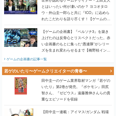
とはいったい何が凄いのか？ ヨコオタロ
ウ・外山圭一郎らと共に『ICO』に込めら
れたこだわりを語り尽くす！【ゲームの企
画書】
【ゲームの企画書】『ペルソナ3』を築き
上げたのは反骨心とリスペクトだった。赤
い企画書のもとに集った“愚連隊”がシリー
ズを生まれ変わらせるまで【橋野桂インタ
ビュー】
ゲームの企画書
の記事一覧
若ゲのいたり〜ゲームクリエイターの青春〜
田中圭一のゲーム業界取材マンガ『若ゲの
いたり』第2巻が発売。『ポケモン』田尻
智さん、『ゼビウス』遠藤雅伸さんらの貴
重なエピソードを収録
【田中圭一連載：アイマス/ガンダム 戦場