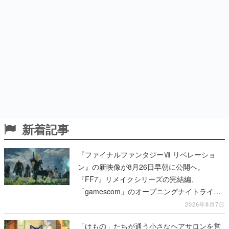
新着記事
『ファイナルファンタジーⅦ リベレーショ
ン』の新映像が8月26日早朝に公開へ。
『FF7』リメイクシリーズの完結編、
「gamescom」のオープニングナイトライブ
にてディレクターの浜口直樹氏が登壇する予
2026年8月7日
定
「けもの」たちが通う小さなヘアサロンを営