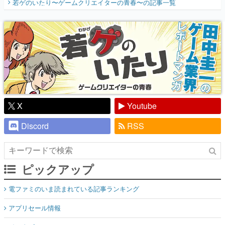
若ゲのいたり〜ゲームクリエイターの青春〜
の記事一覧
『少年ジャンプ』色だった【若ゲのいた
り】
X
Youtube
Discord
RSS
ピックアップ
電ファミのいま読まれている記事ランキング
アプリセール情報