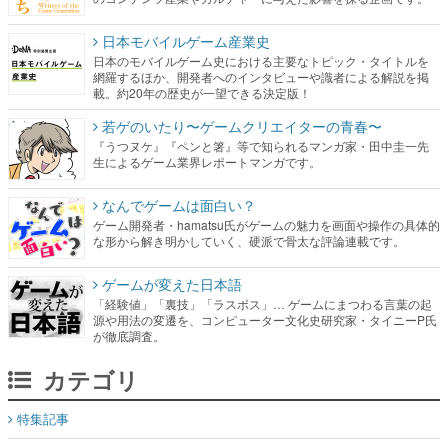
日本モバイルゲーム産業史
日本のモバイルゲーム史における主要なトピック・タイトルを
網羅するほか、開発者へのインタビューや識者による解説を掲
載。約20年の歴史が一望できる決定版！
若ゲのいたり〜ゲームクリエイターの青春〜
『うつヌケ』『ペンと箸』等で知られるマンガ家・田中圭一先
生によるゲーム業界レポートマンガです。
なんでゲームは面白い？
ゲーム開発者・hamatsu氏がゲームの魅力を画面や操作の具体的
な形から解き明かしていく、硬派で骨太な評論連載です。
ゲームが変えた日本語
「経験値」「裏技」「ラスボス」… ゲームにまつわる言葉の起
源や用法の変遷を、コンピューター文化史研究家・タイニーP氏
が徹底調査。
カテゴリ
特集記事