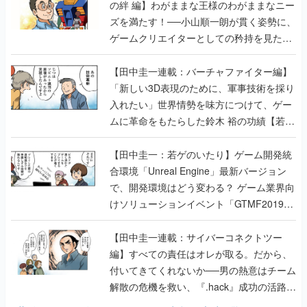
の絆 編】わがままな王様のわがままなニー
ズを満たす！──小山順一朗が貫く姿勢に、
ゲームクリエイターとしての矜持を見た
【若ゲのいたり最終回】
【田中圭一連載：バーチャファイター編】
「新しい3D表現のために、軍事技術を採り
入れたい」世界情勢を味方につけて、ゲー
ムに革命をもたらした鈴木 裕の功績【若ゲ
のいたり】
【田中圭一：若ゲのいたり】ゲーム開発統
合環境「Unreal Engine」最新バージョン
で、開発環境はどう変わる？ ゲーム業界向
けソリューションイベント「GTMF2019」
に行って、より理解を深めよう【PR】
【田中圭一連載：サイバーコネクトツー
編】すべての責任はオレが取る。だから、
付いてきてくれないか──男の熱意はチーム
解散の危機を救い、『.hack』成功の活路を
開く。業界の快男児・松山 洋に流れる血は