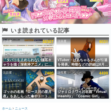
インタビュー
連載・特集一覧
殿堂入り記事
いま読まれている記事
SNS拡散数が数千以上！ ページビュー数万以上！ などな
ど。多くの人々に読まれた、電ファミ渾身の“殿堂入り”記
事をまとめました。
注目度
38357
注目度
9031
ゲームの企画書
名作ゲームクリエイターの方々に製作時のエピソードをお
聞きし、ヒットする企画（ゲーム）とは何か？を探ってい
「タバコを止められない猫耳キ
VTuber・ばあちゃるさんが引退
きます。
ャラを描く深夜枠アニメ」に視
を発表。時期などの詳細は8月9
赫本
聴者の一部から批判意見。違法
日15時からの配信で説明
この物語を解いてはいけない。『赫本』は、〈試験問題〉
注目度
7480
注目度
4499
薬物の使用と思しき描写も含め
の形をした短編ホラー小説集です。
て、BPOが議論を交わす
新世代に訊く
ゴッホの名画『ローヌ川の星月
ジャミロクワイの名曲「Virtual
これからのデジタルゲーム市場を担う若きクリエイター達
の姿を追い、彼らのルーツと情熱を探っていきます。
夜』をあしらった傘やトートバ
Insanity」「Cosmic Girl」
ッグなどが登場。8月7日21時よ
「Canned Heat」公式日本語字
り2日間限定で予約販売
幕付きMVがいきなり公開！
ゲーム世代の作家たち
ホーム
ニュース
「SUMMER SONIC 2026」での
ゲームに多大な影響を受けた作家さんに取材し、ゲームが