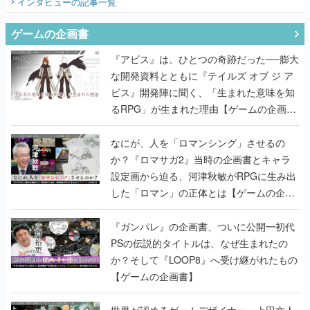
インタビュー
の記事一覧
ゲームの企画書
『アビス』は、ひとつの奇跡だった──膨大
な開発資料とともに『テイルズ オブ ジ ア
ビス』開発陣に聞く、「生まれた意味を知
るRPG」が生まれた理由【ゲームの企画
書】
なにが、人を「ロマンシング」させるの
か？『ロマサガ2』当時の企画書とキャラ
設定画から迫る、河津秋敏がRPGに生み出
した「ロマン」の正体とは【ゲームの企画
書】
『ガンパレ』の企画書、ついに公開━初代
PSの伝説的タイトルは、なぜ生まれたの
か？そして『LOOP8』へ受け継がれたもの
【ゲームの企画書】
世界が認めるゲームデザイナー・上田文人