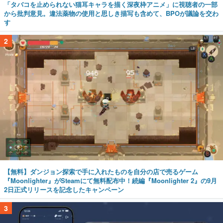
「タバコを止められない猫耳キャラを描く深夜枠アニメ」に視聴者の一部
から批判意見。違法薬物の使用と思しき描写も含めて、BPOが議論を交わ
す
2
【無料】ダンジョン探索で手に入れたものを自分の店で売るゲーム
『Moonlighter』がSteamにて無料配布中！続編『Moonlighter 2』の9月
2日正式リリースを記念したキャンペーン
3