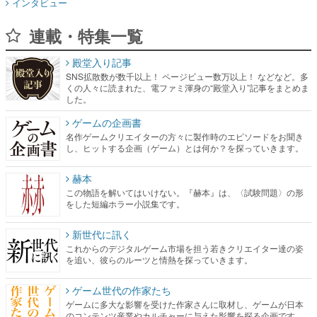
インタビュー
連載・特集一覧
殿堂入り記事
SNS拡散数が数千以上！ ページビュー数万以上！ などなど。多
くの人々に読まれた、電ファミ渾身の“殿堂入り”記事をまとめま
した。
ゲームの企画書
名作ゲームクリエイターの方々に製作時のエピソードをお聞き
し、ヒットする企画（ゲーム）とは何か？を探っていきます。
赫本
この物語を解いてはいけない。『赫本』は、〈試験問題〉の形
をした短編ホラー小説集です。
新世代に訊く
これからのデジタルゲーム市場を担う若きクリエイター達の姿
を追い、彼らのルーツと情熱を探っていきます。
ゲーム世代の作家たち
ゲームに多大な影響を受けた作家さんに取材し、ゲームが日本
のコンテンツ産業やカルチャーに与えた影響を探る企画です。