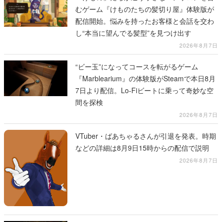
むゲーム『けものたちの髪切り屋』体験版が
配信開始。悩みを持ったお客様と会話を交わ
し“本当に望んでる髪型”を見つけ出す
2026年8月7日
“ビー玉”になってコースを転がるゲーム
『Marblearium』の体験版がSteamで本日8月
7日より配信。Lo-Fiビートに乗って奇妙な空
間を探検
2026年8月7日
VTuber・ばあちゃるさんが引退を発表。時期
などの詳細は8月9日15時からの配信で説明
2026年8月7日