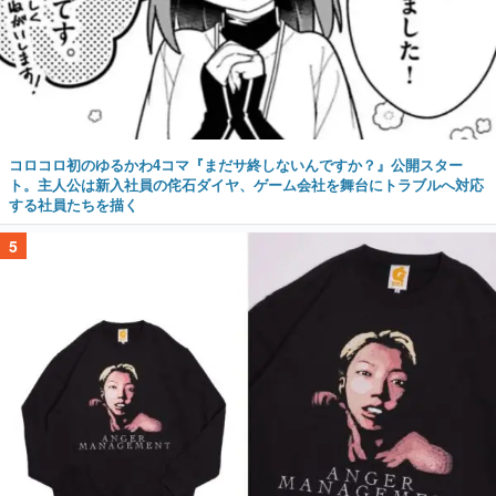
コロコロ初のゆるかわ4コマ『まだサ終しないんですか？』公開スター
ト。主人公は新入社員の侘石ダイヤ、ゲーム会社を舞台にトラブルへ対応
する社員たちを描く
5