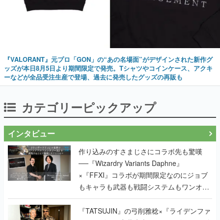
『VALORANT』元プロ「GON」の“あの名場面”がデザインされた新作グ
ッズが本日8月5日より期間限定で発売。Tシャツやコインケース、アクキ
ーなどが全品受注生産で登場、過去に発売したグッズの再販も
カテゴリーピックアップ
インタビュー
作り込みのすさまじさにコラボ先も驚嘆
──『Wizardry Variants Daphne』
×『FFXI』コラボが期間限定なのにジョブ
もキャラも武器も戦闘システムもワンオフ
で作り込まれた理由を両ディレクターに聞
く
『TATSUJIN』の弓削雅稔×『ライデンファ