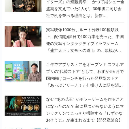
イターズ』の齋藤貴幸──かつて縦シュー全
盛期を支えていた2人が、30年後に同じ会
社で机を並べる理由とは。新作
『TATSUJIN EXTREME』で初タッグを組
んだレジェンド2人に訊く開発秘話
実写映像1000分、ルート分岐100種類以
上。配信開始5日で100万本を売った、中国
発の実写インタラクティブドラマゲーム
『盛世天下：女帝への道II』の、規模が違
うこだわりをプロデューサーに聞いた
半年でアプリストアをオープン？ スマホア
プリの“代替ストア”として、わずか6ヵ月で
国内向けローンチを行った発見型ストア
『あっぷアリーナ！』仕掛け人に話を聞い
てみた
なぜ “あの花王” がホラーゲームを作ること
になったのか？ 敵に見つからないようにマ
ジックリンでこっそり掃除する『しずかな
おそうじ』が生まれるまで【開発座談会】