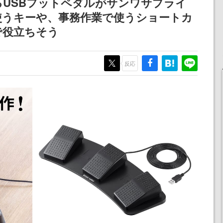
USBフットペダルがサンワサプライ
！
ディレクターの浜口直樹
担当する
使うキーや、事務作業で使うショートカ
氏が登壇する予定
で役立ちそう
反応