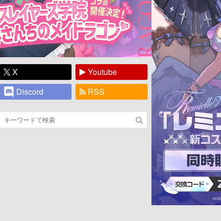
X
Youtube
Discord
RSS