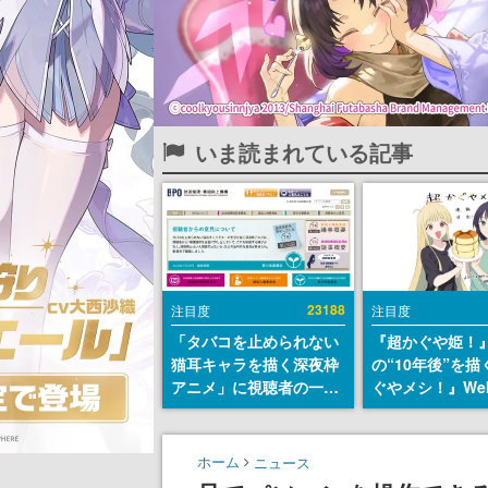
いま読まれている記事
23188
注目度
注目度
「タバコを止められない
『超かぐや姫！
猫耳キャラを描く深夜枠
の“10年後”を
アニメ」に視聴者の一部
ぐやメシ！』We
から批判意見。違法薬物
定。新たなWeb
の使用と思しき描写も含
ーベル「ビビビ
めて、BPOが議論を交わ
ク」にて特別話
ホーム
ニュース
す
タート、あのお