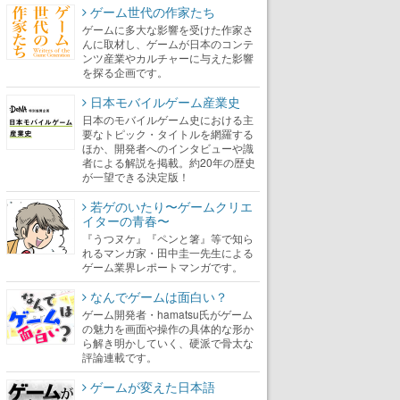
ゲーム世代の作家たち
ゲームに多大な影響を受けた作家さ
んに取材し、ゲームが日本のコンテ
ンツ産業やカルチャーに与えた影響
を探る企画です。
日本モバイルゲーム産業史
日本のモバイルゲーム史における主
要なトピック・タイトルを網羅する
ほか、開発者へのインタビューや識
者による解説を掲載。約20年の歴史
が一望できる決定版！
若ゲのいたり〜ゲームクリエ
イターの青春〜
『うつヌケ』『ペンと箸』等で知ら
れるマンガ家・田中圭一先生による
ゲーム業界レポートマンガです。
なんでゲームは面白い？
ゲーム開発者・hamatsu氏がゲーム
の魅力を画面や操作の具体的な形か
ら解き明かしていく、硬派で骨太な
評論連載です。
ゲームが変えた日本語