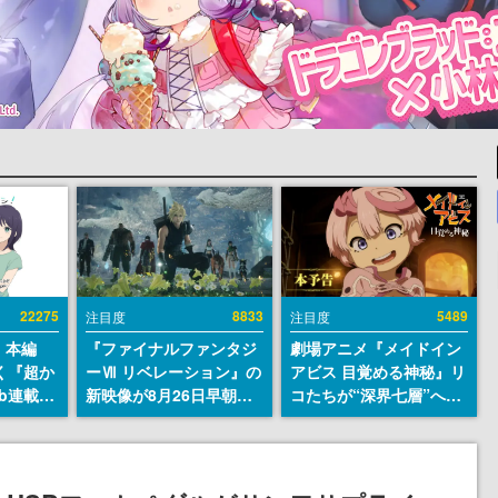
22275
8833
5489
注目度
注目度
』本編
『ファイナルファンタジ
劇場アニメ『メイドイン
描く『超か
ーⅦ リベレーション』の
アビス 目覚める神秘』リ
b連載決
新映像が8月26日早朝に
コたちが“深界七層”へ進
マンガレ
公開へ。『FF7』リメイ
む予告映像が公開。新キ
コミッ
クシリーズの完結編、
ャストも発表、テパステ
が掲載ス
「gamescom」のオープ
は諸星すみれさん、クラ
話には…
ニングナイトライブにて
ヴァリは星野貴紀さんが