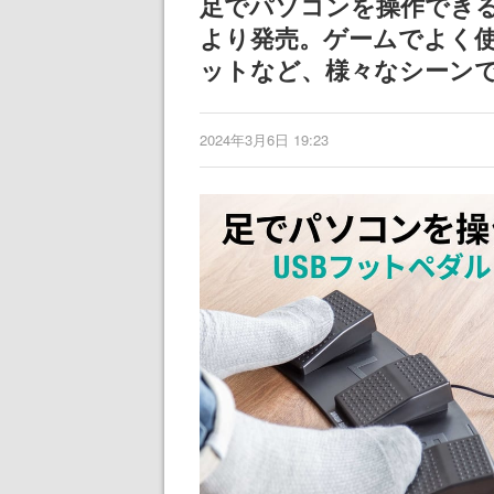
足でパソコンを操作できる
まだ続きがある
より発売。ゲームでよく
ットなど、様々なシーン
2024年3月6日 19:23