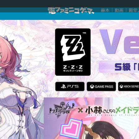
赫本
動画
殿堂