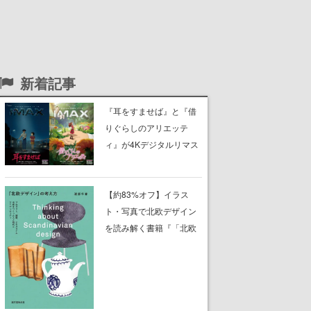
新着記事
『耳をすませば』と『借
りぐらしのアリエッテ
ィ』が4Kデジタルリマス
ター版としてIMAXで公開
決定。10月23日から11月
2日までの限定上映
【約83%オフ】イラス
ト・写真で北欧デザイン
を読み解く書籍『「北欧
デザイン」の考え方』が
本日限定で83%オフの
499円で購入可能。現代
でも親しまれる家具、建
築、テキスタイル、工芸