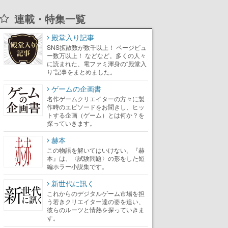
連載・特集一覧
殿堂入り記事
SNS拡散数が数千以上！ ページビュ
ー数万以上！ などなど。多くの人々
に読まれた、電ファミ渾身の“殿堂入
り”記事をまとめました。
ゲームの企画書
名作ゲームクリエイターの方々に製
作時のエピソードをお聞きし、ヒッ
トする企画（ゲーム）とは何か？を
探っていきます。
赫本
この物語を解いてはいけない。『赫
本』は、〈試験問題〉の形をした短
編ホラー小説集です。
新世代に訊く
これからのデジタルゲーム市場を担
う若きクリエイター達の姿を追い、
彼らのルーツと情熱を探っていきま
す。