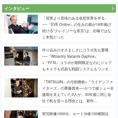
インタビュー
「現実より意味のある仮想世界を作る」
──『EVE Online』の生みの親が18年掲げ
続ける”クレイジーな宣言”は、比喩ではな
く本気だった
作り込みのすさまじさにコラボ先も驚嘆
──『Wizardry Variants Daphne』
×『FFXI』コラボが期間限定なのにジョブ
もキャラも武器も戦闘システムもワンオフ
で作り込まれた理由を両ディレクターに聞
く
『TATSUJIN』の弓削雅稔×『ライデンファ
イターズ』の齋藤貴幸──かつて縦シュー全
盛期を支えていた2人が、30年後に同じ会
社で机を並べる理由とは。新作
『TATSUJIN EXTREME』で初タッグを組
んだレジェンド2人に訊く開発秘話
実写映像1000分、ルート分岐100種類以