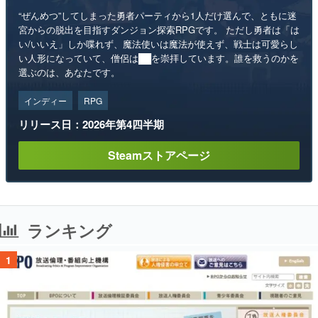
“ぜんめつ”してしまった勇者パーティから1人だけ選んで、ともに迷
宮からの脱出を目指すダンジョン探索RPGです。 ただし勇者は「は
い/いいえ」しか喋れず、魔法使いは魔法が使えず、戦士は可愛らし
い人形になっていて、僧侶は██を崇拝しています。誰を救うのかを
選ぶのは、あなたです。
インディー
RPG
リリース日：2026年第4四半期
Steamストアページ
ランキング
1