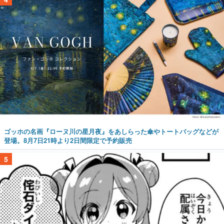
ゴッホの名画『ローヌ川の星月夜』をあしらった傘やトートバッグなどが
登場。8月7日21時より2日間限定で予約販売
5