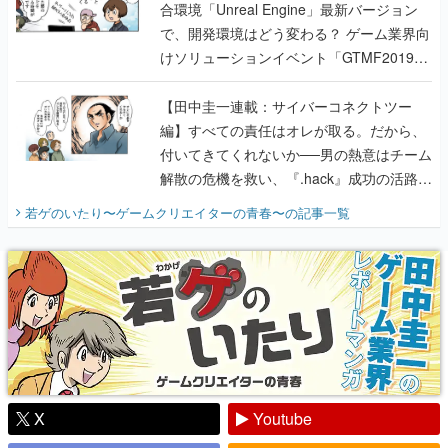
合環境「Unreal Engine」最新バージョン
で、開発環境はどう変わる？ ゲーム業界向
けソリューションイベント「GTMF2019」
に行って、より理解を深めよう【PR】
【田中圭一連載：サイバーコネクトツー
編】すべての責任はオレが取る。だから、
付いてきてくれないか──男の熱意はチーム
解散の危機を救い、『.hack』成功の活路を
開く。業界の快男児・松山 洋に流れる血は
若ゲのいたり〜ゲームクリエイターの青春〜
の記事一覧
『少年ジャンプ』色だった【若ゲのいた
り】
X
Youtube