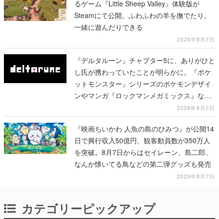
るゲーム『Little Sheep Valley』体験版が
Steamにて公開。ふわふわの羊を撫でたり、
一緒に遊んだりできる
2026年8月7日
『デルタルーン』チャプター5に、ありがひと
し氏が携わっていたことが明らかに。『ポケ
ットモンスター』シリーズのポケモンデザイ
ンやマンガ『ロックマンメガミックス』など
で知られる
2026年8月7日
『映画ちいかわ 人魚の島のひみつ』が公開14
日で興行収入50億円、観客動員数が350万人
を突破。8月7日からはセイレーン、島二郎、
なんか懐いてる鳥などの第二弾グッズも発売
2026年8月7日
カテゴリーピックアップ