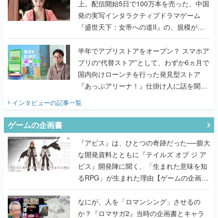
上。配信開始5日で100万本を売った、中国
発の実写インタラクティブドラマゲーム
『盛世天下：女帝への道II』の、規模が違
うこだわりをプロデューサーに聞いた
半年でアプリストアをオープン？ スマホア
プリの“代替ストア”として、わずか6ヵ月で
国内向けローンチを行った発見型ストア
『あっぷアリーナ！』仕掛け人に話を聞い
てみた
インタビュー
の記事一覧
ゲームの企画書
『アビス』は、ひとつの奇跡だった──膨大
な開発資料とともに『テイルズ オブ ジ ア
ビス』開発陣に聞く、「生まれた意味を知
るRPG」が生まれた理由【ゲームの企画
書】
なにが、人を「ロマンシング」させるの
か？『ロマサガ2』当時の企画書とキャラ