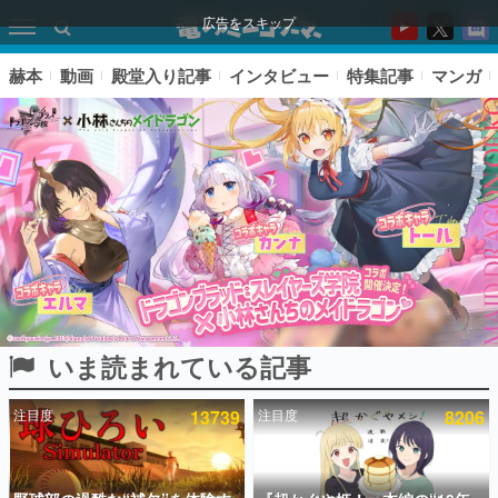
広告をスキップ
赫本
動画
殿堂入り記事
インタビュー
特集記事
マンガ
いま読まれている記事
ピックアップ
注目度
13739
注目度
8206
電ファミのいま読まれている記事ランキング
アプリセール情報