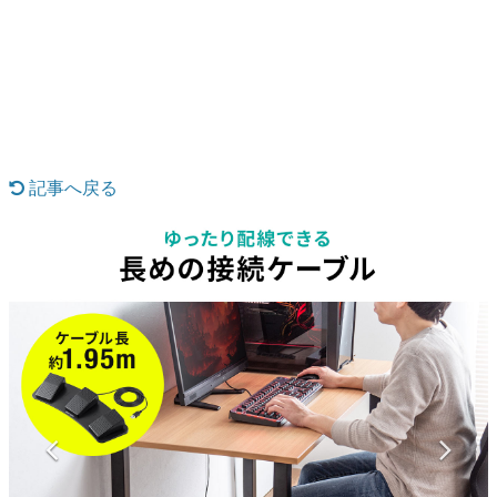
日本のコンテンツ産業やカルチャーに与えた影響を探る企
画です。
日本モバイルゲーム産業史
日本のモバイルゲーム史における主要なトピック・タイト
ルを網羅するほか、開発者へのインタビューや識者による
解説を掲載。約20年の歴史が一望できる決定版！
若ゲのいたり〜ゲームクリエイターの青春〜
『うつヌケ』『ペンと箸』等で知られるマンガ家・田中圭
記事へ戻る
一先生によるゲーム業界レポートマンガです。
なんでゲームは面白い？
ゲーム開発者・hamatsu氏がゲームの魅力を画面や操作の
具体的な形から解き明かしていく、硬派で骨太な評論連載
です。
ゲームが変えた日本語
「経験値」「裏技」「ラスボス」… ゲームにまつわる言葉
の起源や用法の変遷を、コンピューター文化史研究家・タ
イニーP氏が徹底調査。
カテゴリ
特集記事