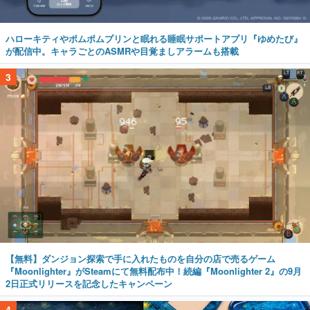
ハローキティやポムポムプリンと眠れる睡眠サポートアプリ『ゆめたび』
が配信中。キャラごとのASMRや目覚ましアラームも搭載
3
【無料】ダンジョン探索で手に入れたものを自分の店で売るゲーム
『Moonlighter』がSteamにて無料配布中！続編『Moonlighter 2』の9月
2日正式リリースを記念したキャンペーン
4