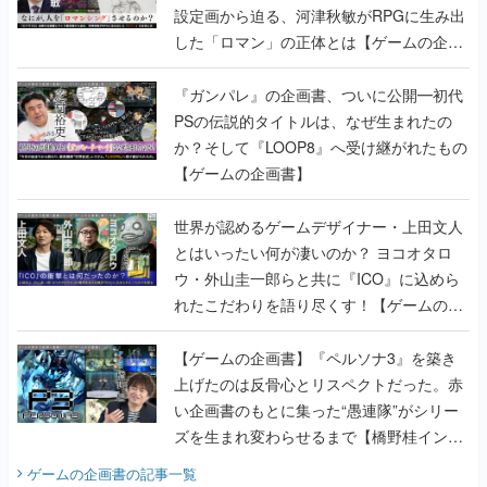
設定画から迫る、河津秋敏がRPGに生み出
した「ロマン」の正体とは【ゲームの企画
書】
『ガンパレ』の企画書、ついに公開━初代
PSの伝説的タイトルは、なぜ生まれたの
か？そして『LOOP8』へ受け継がれたもの
【ゲームの企画書】
世界が認めるゲームデザイナー・上田文人
とはいったい何が凄いのか？ ヨコオタロ
ウ・外山圭一郎らと共に『ICO』に込めら
れたこだわりを語り尽くす！【ゲームの企
画書】
【ゲームの企画書】『ペルソナ3』を築き
上げたのは反骨心とリスペクトだった。赤
い企画書のもとに集った“愚連隊”がシリー
ズを生まれ変わらせるまで【橋野桂インタ
ビュー】
ゲームの企画書
の記事一覧