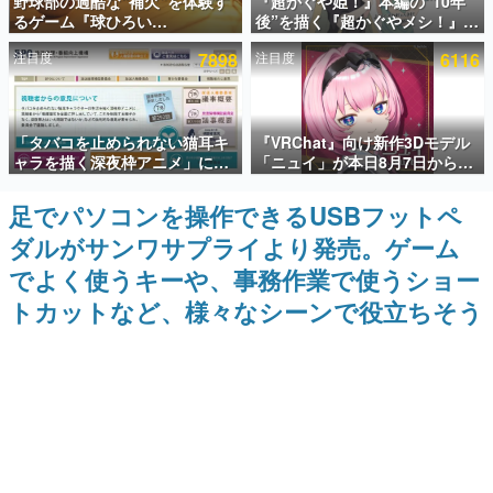
野球部の過酷な“補欠”を体験す
『超かぐや姫！』本編の“10年
るゲーム『球ひろい
後”を描く『超かぐやメシ！』
インタビュー
Simulator』が「1件」のウィッ
Web連載決定。新たなWebマン
注目度
7898
注目度
6116
シュリストをもとにチェコ語に
ガレーベル「ビビビコミック」
連載・特集一覧
対応しSNSで話題に。『キング
にて特別話が掲載スタート、あ
ダム・カム』開発元やチェコの
のお話には…まだ続きがある！
プロ野球選手から称賛の声
殿堂入り記事
「タバコを止められない猫耳キ
『VRChat』向け新作3Dモデル
SNS拡散数が数千以上！ ページビュー数万以上！ などな
ど。多くの人々に読まれた、電ファミ渾身の“殿堂入り”記
ャラを描く深夜枠アニメ」に視
「ニュイ」が本日8月7日から
事をまとめました。
聴者の一部から批判意見。違法
BOOTHにて発売。瞳に光る星
薬物の使用と思しき描写も含め
や感情豊かな表情が、小悪魔か
足でパソコンを操作できるUSBフットペ
ゲームの企画書
て、BPOが議論を交わす
わいい
名作ゲームクリエイターの方々に製作時のエピソードをお
ダルがサンワサプライより発売。ゲーム
聞きし、ヒットする企画（ゲーム）とは何か？を探ってい
きます。
でよく使うキーや、事務作業で使うショー
赫本
トカットなど、様々なシーンで役立ちそう
この物語を解いてはいけない。『赫本』は、〈試験問題〉
の形をした短編ホラー小説集です。
新世代に訊く
これからのデジタルゲーム市場を担う若きクリエイター達
の姿を追い、彼らのルーツと情熱を探っていきます。
ゲーム世代の作家たち
ゲームに多大な影響を受けた作家さんに取材し、ゲームが