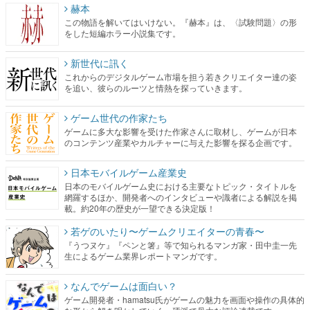
赫本
この物語を解いてはいけない。『赫本』は、〈試験問題〉の形
をした短編ホラー小説集です。
新世代に訊く
これからのデジタルゲーム市場を担う若きクリエイター達の姿
を追い、彼らのルーツと情熱を探っていきます。
ゲーム世代の作家たち
ゲームに多大な影響を受けた作家さんに取材し、ゲームが日本
のコンテンツ産業やカルチャーに与えた影響を探る企画です。
日本モバイルゲーム産業史
日本のモバイルゲーム史における主要なトピック・タイトルを
網羅するほか、開発者へのインタビューや識者による解説を掲
載。約20年の歴史が一望できる決定版！
若ゲのいたり〜ゲームクリエイターの青春〜
『うつヌケ』『ペンと箸』等で知られるマンガ家・田中圭一先
生によるゲーム業界レポートマンガです。
なんでゲームは面白い？
ゲーム開発者・hamatsu氏がゲームの魅力を画面や操作の具体的