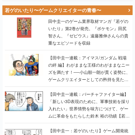
若ゲのいたり〜ゲームクリエイターの青春〜
田中圭一のゲーム業界取材マンガ『若ゲの
いたり』第2巻が発売。『ポケモン』田尻
智さん、『ゼビウス』遠藤雅伸さんらの貴
重なエピソードを収録
【田中圭一連載：アイマス/ガンダム 戦場
の絆 編】わがままな王様のわがままなニー
ズを満たす！──小山順一朗が貫く姿勢に、
ゲームクリエイターとしての矜持を見た
【若ゲのいたり最終回】
【田中圭一連載：バーチャファイター編】
「新しい3D表現のために、軍事技術を採り
入れたい」世界情勢を味方につけて、ゲー
ムに革命をもたらした鈴木 裕の功績【若ゲ
のいたり】
【田中圭一：若ゲのいたり】ゲーム開発統