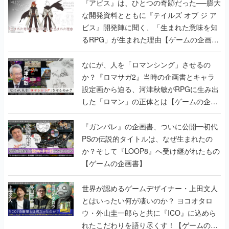
『アビス』は、ひとつの奇跡だった──膨大
な開発資料とともに『テイルズ オブ ジ ア
ビス』開発陣に聞く、「生まれた意味を知
るRPG」が生まれた理由【ゲームの企画
書】
なにが、人を「ロマンシング」させるの
か？『ロマサガ2』当時の企画書とキャラ
設定画から迫る、河津秋敏がRPGに生み出
した「ロマン」の正体とは【ゲームの企画
書】
『ガンパレ』の企画書、ついに公開━初代
PSの伝説的タイトルは、なぜ生まれたの
か？そして『LOOP8』へ受け継がれたもの
【ゲームの企画書】
世界が認めるゲームデザイナー・上田文人
とはいったい何が凄いのか？ ヨコオタロ
ウ・外山圭一郎らと共に『ICO』に込めら
れたこだわりを語り尽くす！【ゲームの企