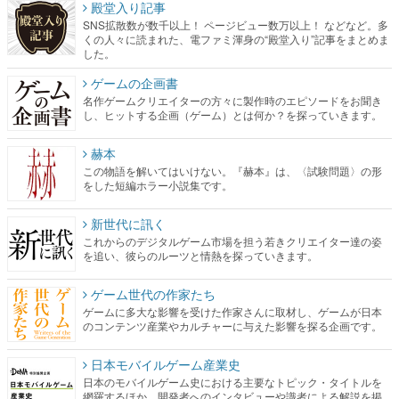
殿堂入り記事
SNS拡散数が数千以上！ ページビュー数万以上！ などなど。多
くの人々に読まれた、電ファミ渾身の“殿堂入り”記事をまとめま
した。
ゲームの企画書
名作ゲームクリエイターの方々に製作時のエピソードをお聞き
し、ヒットする企画（ゲーム）とは何か？を探っていきます。
赫本
この物語を解いてはいけない。『赫本』は、〈試験問題〉の形
をした短編ホラー小説集です。
新世代に訊く
これからのデジタルゲーム市場を担う若きクリエイター達の姿
を追い、彼らのルーツと情熱を探っていきます。
ゲーム世代の作家たち
ゲームに多大な影響を受けた作家さんに取材し、ゲームが日本
のコンテンツ産業やカルチャーに与えた影響を探る企画です。
日本モバイルゲーム産業史
日本のモバイルゲーム史における主要なトピック・タイトルを
網羅するほか、開発者へのインタビューや識者による解説を掲