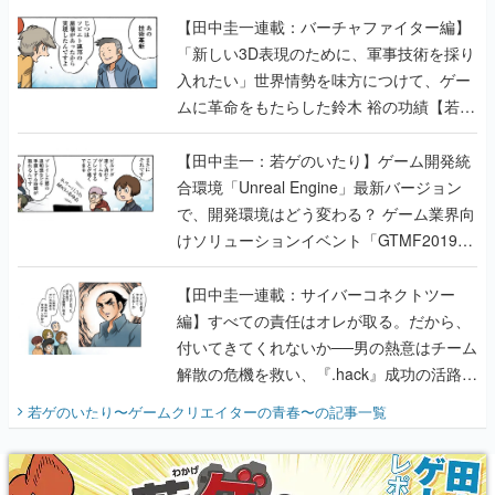
【田中圭一連載：バーチャファイター編】
「新しい3D表現のために、軍事技術を採り
入れたい」世界情勢を味方につけて、ゲー
ムに革命をもたらした鈴木 裕の功績【若ゲ
のいたり】
【田中圭一：若ゲのいたり】ゲーム開発統
合環境「Unreal Engine」最新バージョン
で、開発環境はどう変わる？ ゲーム業界向
けソリューションイベント「GTMF2019」
に行って、より理解を深めよう【PR】
【田中圭一連載：サイバーコネクトツー
編】すべての責任はオレが取る。だから、
付いてきてくれないか──男の熱意はチーム
解散の危機を救い、『.hack』成功の活路を
開く。業界の快男児・松山 洋に流れる血は
若ゲのいたり〜ゲームクリエイターの青春〜
の記事一覧
『少年ジャンプ』色だった【若ゲのいた
り】