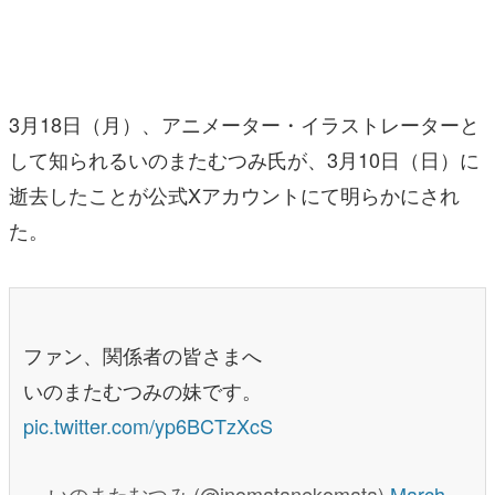
マンガ
女性向け
3月18日（月）、アニメーター・イラストレーターと
アプリレビュー
して知られるいのまたむつみ氏が、3月10日（日）に
その他
逝去したことが公式Xアカウントにて明らかにされ
た。
電ファミニコゲーマーとは？
運営：株式会社マレ
ファン、関係者の皆さまへ
いのまたむつみの妹です。
pic.twitter.com/yp6BCTzXcS
— いのまたむつみ (@inomatanekomata)
March