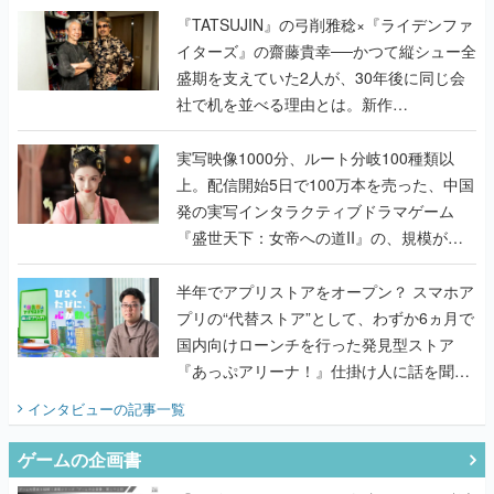
く
『TATSUJIN』の弓削雅稔×『ライデンファ
イターズ』の齋藤貴幸──かつて縦シュー全
盛期を支えていた2人が、30年後に同じ会
社で机を並べる理由とは。新作
『TATSUJIN EXTREME』で初タッグを組
んだレジェンド2人に訊く開発秘話
実写映像1000分、ルート分岐100種類以
上。配信開始5日で100万本を売った、中国
発の実写インタラクティブドラマゲーム
『盛世天下：女帝への道II』の、規模が違
うこだわりをプロデューサーに聞いた
半年でアプリストアをオープン？ スマホア
プリの“代替ストア”として、わずか6ヵ月で
国内向けローンチを行った発見型ストア
『あっぷアリーナ！』仕掛け人に話を聞い
てみた
インタビュー
の記事一覧
ゲームの企画書