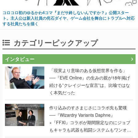
コロコロ初のゆるかわ4コマ『まだサ終しないんですか？』公開スター
ト。主人公は新入社員の侘石ダイヤ、ゲーム会社を舞台にトラブルへ対応
する社員たちを描く
カテゴリーピックアップ
インタビュー
「現実より意味のある仮想世界を作る」
──『EVE Online』の生みの親が18年掲げ
続ける”クレイジーな宣言”は、比喩ではな
く本気だった
作り込みのすさまじさにコラボ先も驚嘆
──『Wizardry Variants Daphne』
×『FFXI』コラボが期間限定なのにジョブ
もキャラも武器も戦闘システムもワンオフ
で作り込まれた理由を両ディレクターに聞