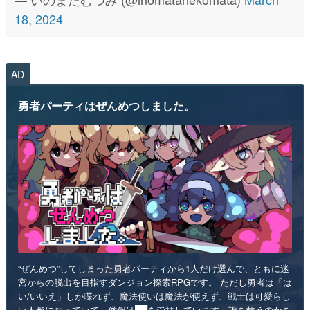
18, 2024
AD
勇者パーティはぜんめつしました。
“ぜんめつ”してしまった勇者パーティから1人だけ選んで、ともに迷
宮からの脱出を目指すダンジョン探索RPGです。 ただし勇者は「は
い/いいえ」しか喋れず、魔法使いは魔法が使えず、戦士は可愛らし
い人形になっていて、僧侶は██を崇拝しています。誰を救うのかを