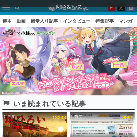
広告をスキップ
赫本
動画
殿堂入り記事
インタビュー
特集記事
マンガ
いま読まれている記事
ピックアップ
注目度
13233
注目度
9801
電ファミのいま読まれている記事ランキング
アプリセール情報