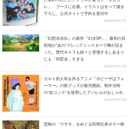
レ」 ブースに出展。イラストはすべて描き
下ろし。公式サイトで予約を受付中
2026年8月7日
『幻想水滸伝』の新作『幻水SP』、最初の目
的地が“あの”グレッグミンスターで胸が詰ま
った。歴代キャラも続々と登場するしあまり
にも「同窓会」すぎる
2026年8月7日
カルト的人気を誇るアニメ『ポピーザぱフォ
ーマー』の新グッズが販売開始。制作当時
の“絵コンテ”を使用したアパレルがおしゃれ
2026年8月7日
恐怖の「ウサギ」をめぐる民間伝承ホラー映