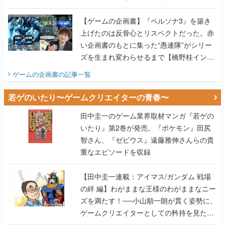
画書】
【ゲームの企画書】『ペルソナ3』を築き
上げたのは反骨心とリスペクトだった。赤
い企画書のもとに集った“愚連隊”がシリー
ズを生まれ変わらせるまで【橋野桂インタ
ビュー】
ゲームの企画書
の記事一覧
若ゲのいたり〜ゲームクリエイターの青春〜
田中圭一のゲーム業界取材マンガ『若ゲの
いたり』第2巻が発売。『ポケモン』田尻
智さん、『ゼビウス』遠藤雅伸さんらの貴
重なエピソードを収録
【田中圭一連載：アイマス/ガンダム 戦場
の絆 編】わがままな王様のわがままなニー
ズを満たす！──小山順一朗が貫く姿勢に、
ゲームクリエイターとしての矜持を見た
【若ゲのいたり最終回】