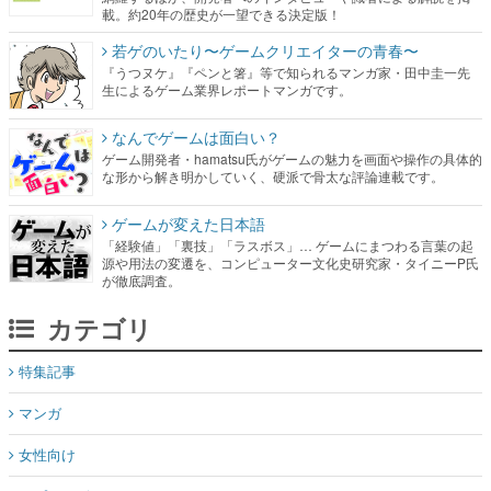
載。約20年の歴史が一望できる決定版！
若ゲのいたり〜ゲームクリエイターの青春〜
『うつヌケ』『ペンと箸』等で知られるマンガ家・田中圭一先
生によるゲーム業界レポートマンガです。
なんでゲームは面白い？
ゲーム開発者・hamatsu氏がゲームの魅力を画面や操作の具体的
な形から解き明かしていく、硬派で骨太な評論連載です。
ゲームが変えた日本語
「経験値」「裏技」「ラスボス」… ゲームにまつわる言葉の起
源や用法の変遷を、コンピューター文化史研究家・タイニーP氏
が徹底調査。
カテゴリ
特集記事
マンガ
女性向け