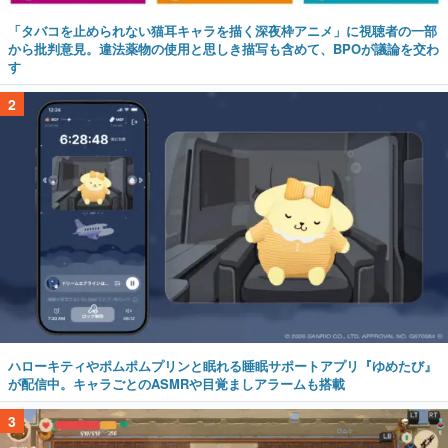
「タバコを止められない猫耳キャラを描く深夜枠アニメ」に視聴者の一部
から批判意見。違法薬物の使用と思しき描写も含めて、BPOが議論を交わ
す
2
ハローキティやポムポムプリンと眠れる睡眠サポートアプリ『ゆめたび』
が配信中。キャラごとのASMRや目覚ましアラームも搭載
3