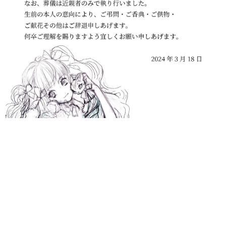
日本のコンテンツ産業やカルチャーに与えた影響を探る企
画です。
日本モバイルゲーム産業史
日本のモバイルゲーム史における主要なトピック・タイト
ルを網羅するほか、開発者へのインタビューや識者による
解説を掲載。約20年の歴史が一望できる決定版！
若ゲのいたり〜ゲームクリエイターの青春〜
『うつヌケ』『ペンと箸』等で知られるマンガ家・田中圭
一先生によるゲーム業界レポートマンガです。
なんでゲームは面白い？
ゲーム開発者・hamatsu氏がゲームの魅力を画面や操作の
具体的な形から解き明かしていく、硬派で骨太な評論連載
です。
ゲームが変えた日本語
「経験値」「裏技」「ラスボス」… ゲームにまつわる言葉
の起源や用法の変遷を、コンピューター文化史研究家・タ
イニーP氏が徹底調査。
カテゴリ
特集記事