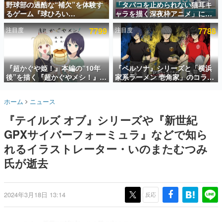
野球部の過酷な“補欠”を体験す
「タバコを止められない猫耳キ
るゲーム『球ひろい
ャラを描く深夜枠アニメ」に視
インタビュー
Simulator』が「1件」のウィッ
聴者の一部から批判意見。違法
注目度
7799
注目度
7788
シュリストをもとにチェコ語に
薬物の使用と思しき描写も含め
連載・特集一覧
対応しSNSで話題に。『キング
て、BPOが議論を交わす
ダム・カム』開発元やチェコの
殿堂入り記事
プロ野球選手から称賛の声
SNS拡散数が数千以上！ ページビュー数万以上！ などな
『超かぐや姫！』本編の“10年
『ペルソナ』シリーズと「横浜
ど。多くの人々に読まれた、電ファミ渾身の“殿堂入り”記
後”を描く『超かぐやメシ！』
家系ラーメン 壱角家」のコラボ
事をまとめました。
Web連載決定。新たなWebマン
が8月21日から開催。”はがく
ガレーベル「ビビビコミック」
れ”風とんこつラーメンや、おい
ゲームの企画書
ホーム
ニュース
にて特別話が掲載スタート、あ
しく食べられるカレーラーメン
名作ゲームクリエイターの方々に製作時のエピソードをお
聞きし、ヒットする企画（ゲーム）とは何か？を探ってい
のお話には…まだ続きがある！
がラインナップ
『テイルズ オブ』シリーズや『新世紀
きます。
GPXサイバーフォーミュラ』などで知ら
赫本
この物語を解いてはいけない。『赫本』は、〈試験問題〉
れるイラストレーター・いのまたむつみ
の形をした短編ホラー小説集です。
氏が逝去
新世代に訊く
これからのデジタルゲーム市場を担う若きクリエイター達
の姿を追い、彼らのルーツと情熱を探っていきます。
2024年3月18日 13:14
反応
ゲーム世代の作家たち
ゲームに多大な影響を受けた作家さんに取材し、ゲームが