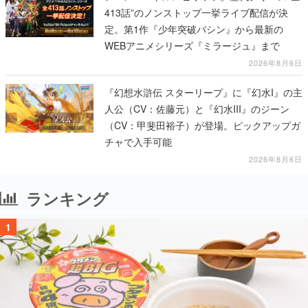
413話”のノンストップ一挙ライブ配信が決
定。第1作『少年突破バシン』から最新の
WEBアニメシリーズ『ミラージュ』まで
2026年8月6日
『幻想水滸伝 スターリープ』に『幻水I』の主
人公（CV：佐藤元）と『幻水III』のジーン
（CV：甲斐田裕子）が登場。ピックアップガ
チャで入手可能
2026年8月6日
ランキング
1