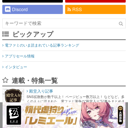
Discord
RSS
ピックアップ
電ファミのいま読まれている記事ランキング
アプリセール情報
インタビュー
連載・特集一覧
殿堂入り記事
SNS拡散数が数千以上！ ページビュー数万以上！ などなど。多
くの人々に読まれた、電ファミ渾身の“殿堂入り”記事をまとめま
した。
ゲームの企画書
名作ゲームクリエイターの方々に製作時のエピソードをお聞き
し、ヒットする企画（ゲーム）とは何か？を探っていきます。