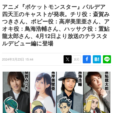
日本のコンテンツ産業やカルチャーに与えた影響を探る企
アニメ『ポケットモンスター』パルデア
画です。
四天王のキャストが発表。チリ役：斎賀み
日本モバイルゲーム産業史
つきさん、ポピー役：高岸美里亜さん、ア
日本のモバイルゲーム史における主要なトピック・タイト
ルを網羅するほか、開発者へのインタビューや識者による
オキ役：鳥海浩輔さん、ハッサク役：置鮎
解説を掲載。約20年の歴史が一望できる決定版！
龍太郎さん、4月12日より放送のテラスタ
若ゲのいたり〜ゲームクリエイターの青春〜
『うつヌケ』『ペンと箸』等で知られるマンガ家・田中圭
ルデビュー編に登場
一先生によるゲーム業界レポートマンガです。
なんでゲームは面白い？
2024年3月23日 15:44
反応
ゲーム開発者・hamatsu氏がゲームの魅力を画面や操作の
具体的な形から解き明かしていく、硬派で骨太な評論連載
です。
ゲームが変えた日本語
「経験値」「裏技」「ラスボス」… ゲームにまつわる言葉
の起源や用法の変遷を、コンピューター文化史研究家・タ
イニーP氏が徹底調査。
カテゴリ
特集記事