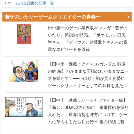
ゲームの企画書
の記事一覧
若ゲのいたり〜ゲームクリエイターの青春〜
田中圭一のゲーム業界取材マンガ『若ゲの
いたり』第2巻が発売。『ポケモン』田尻
智さん、『ゼビウス』遠藤雅伸さんらの貴
重なエピソードを収録
【田中圭一連載：アイマス/ガンダム 戦場
の絆 編】わがままな王様のわがままなニー
ズを満たす！──小山順一朗が貫く姿勢に、
ゲームクリエイターとしての矜持を見た
【若ゲのいたり最終回】
【田中圭一連載：バーチャファイター編】
「新しい3D表現のために、軍事技術を採り
入れたい」世界情勢を味方につけて、ゲー
ムに革命をもたらした鈴木 裕の功績【若ゲ
のいたり】