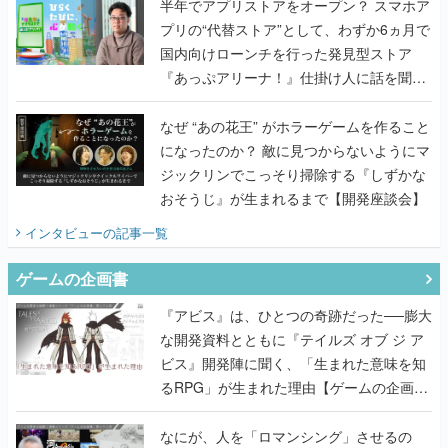
半年でアプリストアをオープン？ スマホア
プリの“代替ストア”として、わずか6ヵ月で
国内向けローンチを行った発見型ストア
『あっぷアリーナ！』仕掛け人に話を聞い
てみた
なぜ “あの花王” がホラーゲームを作ること
になったのか？ 敵に見つからないようにマ
ジックリンでこっそり掃除する『しずかな
おそうじ』が生まれるまで【開発座談会】
インタビュー
の記事一覧
ゲームの企画書
『アビス』は、ひとつの奇跡だった──膨大
な開発資料とともに『テイルズ オブ ジ ア
ビス』開発陣に聞く、「生まれた意味を知
るRPG」が生まれた理由【ゲームの企画
書】
なにが、人を「ロマンシング」させるの