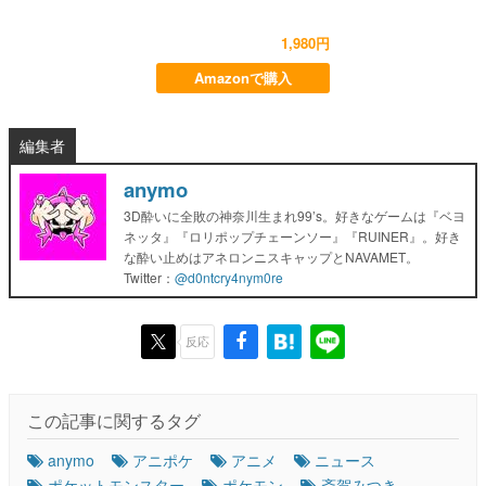
1,980円
Amazonで購入
編集者
anymo
3D酔いに全敗の神奈川生まれ99’s。好きなゲームは『ベヨ
ネッタ』『ロリポップチェーンソー』『RUINER』。好き
な酔い止めはアネロンニスキャップとNAVAMET。
Twitter：
@d0ntcry4nym0re
反応
この記事に関するタグ
anymo
アニポケ
アニメ
ニュース
ポケットモンスター
ポケモン
斎賀みつき