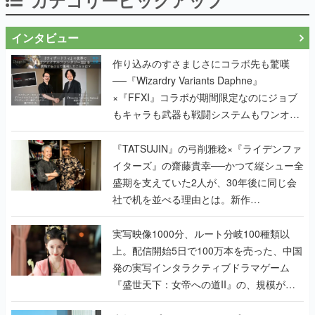
インタビュー
作り込みのすさまじさにコラボ先も驚嘆
──『Wizardry Variants Daphne』
×『FFXI』コラボが期間限定なのにジョブ
もキャラも武器も戦闘システムもワンオフ
で作り込まれた理由を両ディレクターに聞
く
『TATSUJIN』の弓削雅稔×『ライデンファ
イターズ』の齋藤貴幸──かつて縦シュー全
盛期を支えていた2人が、30年後に同じ会
社で机を並べる理由とは。新作
『TATSUJIN EXTREME』で初タッグを組
んだレジェンド2人に訊く開発秘話
実写映像1000分、ルート分岐100種類以
上。配信開始5日で100万本を売った、中国
発の実写インタラクティブドラマゲーム
『盛世天下：女帝への道II』の、規模が違
うこだわりをプロデューサーに聞いた