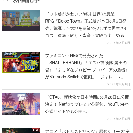
ドット絵がかわいい“終末世界”の農業
RPG『Doloc Town』正式版が本日8月6日発
売。荒廃した大地を農業で少しずつ再生させ
つつ、建築・釣り・畜産・冒険も楽しめる
2026年8月6日
ファミコン・NESで発売された
『SHATTERHAND』『エスパ冒険隊 魔王の
砦』『ふしぎなブロビー ブロバニアの危機』
がNintendo Switchで復刻。「ジャレコレ」シ
リーズから3作が発売予定
2026年8月6日
『GTA6』新映像が日本時間の8月28日に公開
決定！ Netflixでプレミア公開後、YouTubeや
公式サイトでも公開へ
2026年8月6日
アニメ『バトルスピリッツ』歴代シリーズ“全