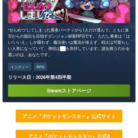
“ぜんめつ”してしまった勇者パーティから1人だけ選んで、ともに迷
宮からの脱出を目指すダンジョン探索RPGです。 ただし勇者は「は
い/いいえ」しか喋れず、魔法使いは魔法が使えず、戦士は可愛らし
い人形になっていて、僧侶は██を崇拝しています。誰を救うのかを
選ぶのは、あなたです。
インディー
RPG
リリース日：2026年第4四半期
Steamストアページ
アニメ『ポケットモンスター』公式サイト
アニメ『ポケットモンスター』公式X