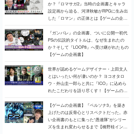
か？『ロマサガ2』当時の企画書とキャラ
設定画から迫る、河津秋敏がRPGに生み出
した「ロマン」の正体とは【ゲームの企画
書】
『ガンパレ』の企画書、ついに公開━初代
PSの伝説的タイトルは、なぜ生まれたの
か？そして『LOOP8』へ受け継がれたもの
【ゲームの企画書】
世界が認めるゲームデザイナー・上田文人
とはいったい何が凄いのか？ ヨコオタロ
ウ・外山圭一郎らと共に『ICO』に込めら
れたこだわりを語り尽くす！【ゲームの企
画書】
【ゲームの企画書】『ペルソナ3』を築き
上げたのは反骨心とリスペクトだった。赤
い企画書のもとに集った“愚連隊”がシリー
ズを生まれ変わらせるまで【橋野桂インタ
ビュー】