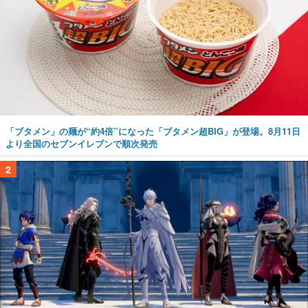
「ブタメン」の麺が“約4倍”になった「ブタメン超BIG」が登場。8月11日
より全国のセブンイレブンで順次発売
2