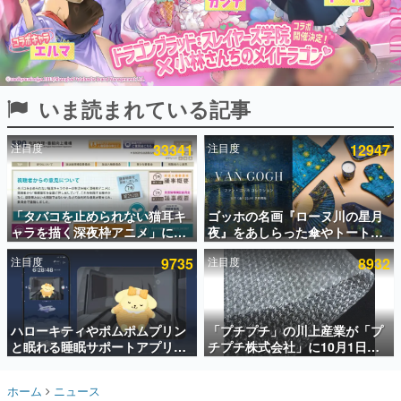
インタビュー
連載・特集一覧
殿堂入り記事
いま読まれている記事
SNS拡散数が数千以上！ ページビュー数万以上！ などな
ど。多くの人々に読まれた、電ファミ渾身の“殿堂入り”記
事をまとめました。
注目度
33341
注目度
12947
ゲームの企画書
名作ゲームクリエイターの方々に製作時のエピソードをお
聞きし、ヒットする企画（ゲーム）とは何か？を探ってい
「タバコを止められない猫耳キ
ゴッホの名画『ローヌ川の星月
きます。
ャラを描く深夜枠アニメ」に視
夜』をあしらった傘やトートバ
赫本
聴者の一部から批判意見。違法
ッグなどが登場。8月7日21時よ
この物語を解いてはいけない。『赫本』は、〈試験問題〉
注目度
9735
注目度
8932
薬物の使用と思しき描写も含め
り2日間限定で予約販売
の形をした短編ホラー小説集です。
て、BPOが議論を交わす
新世代に訊く
ハローキティやポムポムプリン
「プチプチ」の川上産業が「プ
これからのデジタルゲーム市場を担う若きクリエイター達
の姿を追い、彼らのルーツと情熱を探っていきます。
と眠れる睡眠サポートアプリ
チプチ株式会社」に10月1日よ
『ゆめたび』が配信中。キャラ
り社名変更へ。創業58年で初め
ごとのASMRや目覚ましアラー
ての変更で、“プチッ”と鳴るお
ゲーム世代の作家たち
ホーム
ニュース
ムも搭載
なじみの緩衝材が会社の名前に
ゲームに多大な影響を受けた作家さんに取材し、ゲームが