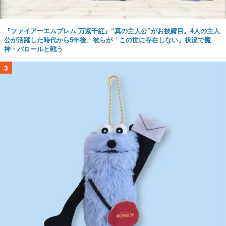
『ファイアーエムブレム 万紫千紅』“真の主人公”がお披露目。4人の主人
公が活躍した時代から5年後、彼らが「この世に存在しない」状況で魔
神・バロールと戦う
3