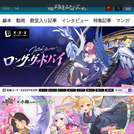
広告をスキップ
赫本
動画
殿堂入り記事
インタビュー
特集記事
マンガ
ピックアップ
電ファミのいま読まれている記事ランキング
アプリセール情報