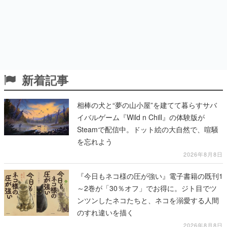
新着記事
相棒の犬と“夢の山小屋”を建てて暮らすサバ
イバルゲーム『Wild n Chill』の体験版が
Steamで配信中。ドット絵の大自然で、喧騒
を忘れよう
2026年8月8日
『今日もネコ様の圧が強い』電子書籍の既刊1
～2巻が「30％オフ」でお得に。ジト目でツ
ンツンしたネコたちと、ネコを溺愛する人間
のすれ違いを描く
2026年8月8日