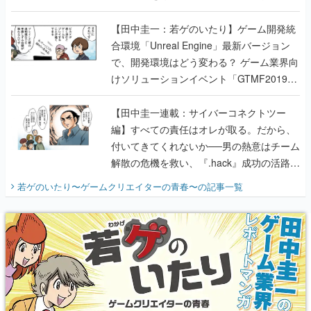
のいたり】
【田中圭一：若ゲのいたり】ゲーム開発統
合環境「Unreal Engine」最新バージョン
で、開発環境はどう変わる？ ゲーム業界向
けソリューションイベント「GTMF2019」
に行って、より理解を深めよう【PR】
【田中圭一連載：サイバーコネクトツー
編】すべての責任はオレが取る。だから、
付いてきてくれないか──男の熱意はチーム
解散の危機を救い、『.hack』成功の活路を
開く。業界の快男児・松山 洋に流れる血は
若ゲのいたり〜ゲームクリエイターの青春〜
の記事一覧
『少年ジャンプ』色だった【若ゲのいた
り】