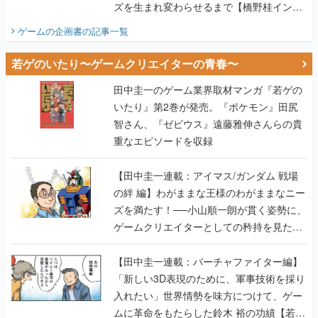
ズを生まれ変わらせるまで【橋野桂インタ
ビュー】
ゲームの企画書
の記事一覧
若ゲのいたり〜ゲームクリエイターの青春〜
田中圭一のゲーム業界取材マンガ『若ゲの
いたり』第2巻が発売。『ポケモン』田尻
智さん、『ゼビウス』遠藤雅伸さんらの貴
重なエピソードを収録
【田中圭一連載：アイマス/ガンダム 戦場
の絆 編】わがままな王様のわがままなニー
ズを満たす！──小山順一朗が貫く姿勢に、
ゲームクリエイターとしての矜持を見た
【若ゲのいたり最終回】
【田中圭一連載：バーチャファイター編】
「新しい3D表現のために、軍事技術を採り
入れたい」世界情勢を味方につけて、ゲー
ムに革命をもたらした鈴木 裕の功績【若ゲ