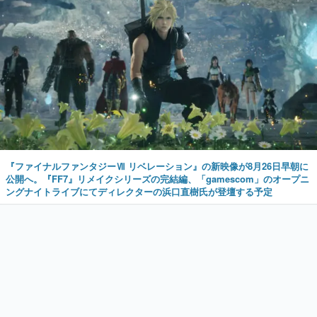
『ファイナルファンタジーⅦ リベレーション』の新映像が8月26日早朝に
公開へ。『FF7』リメイクシリーズの完結編、「gamescom」のオープニ
ングナイトライブにてディレクターの浜口直樹氏が登壇する予定