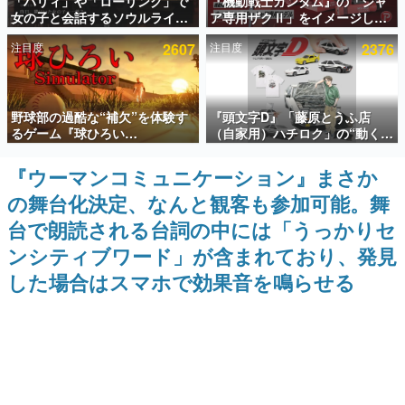
「パリィ」や「ローリング」で
『機動戦士ガンダム』の「シャ
女の子と会話するソウルライク
ア専用ザクⅡ」をイメージした
インタビュー
恋愛ゲーム『小早川さんはソウ
散水ホースリールが予約開始。
注目度
2607
注目度
2376
ルライク』無料公開。返事に失
本体にはシャアのパーソナルマ
連載・特集一覧
敗すると「YOU DIED」
ークやジオン公国軍のエンブレ
ム、型式番号などを配置
殿堂入り記事
野球部の過酷な“補欠”を体験す
『頭文字D』「藤原とうふ店
SNS拡散数が数千以上！ ページビュー数万以上！ などな
ど。多くの人々に読まれた、電ファミ渾身の“殿堂入り”記
るゲーム『球ひろい
（自家用）ハチロク」の“動くテ
事をまとめました。
Simulator』が「1件」のウィッ
ィッシュケース”が買えるポップ
シュリストをもとにチェコ語に
アップショップが開催へ。マン
『ウーマンコミュニケーション』まさか
ゲームの企画書
対応しSNSで話題に。『キング
ガの舞台である群馬の「イオン
名作ゲームクリエイターの方々に製作時のエピソードをお
の舞台化決定、なんと観客も参加可能。舞
ダム・カム』開発元やチェコの
モール高崎」にて、8月11日か
聞きし、ヒットする企画（ゲーム）とは何か？を探ってい
プロ野球選手から称賛の声
ら8月20日までの期間限定で開
きます。
台で朗読される台詞の中には「うっかりセ
催予定
赫本
ンシティブワード」が含まれており、発見
この物語を解いてはいけない。『赫本』は、〈試験問題〉
した場合はスマホで効果音を鳴らせる
の形をした短編ホラー小説集です。
新世代に訊く
これからのデジタルゲーム市場を担う若きクリエイター達
の姿を追い、彼らのルーツと情熱を探っていきます。
ゲーム世代の作家たち
ゲームに多大な影響を受けた作家さんに取材し、ゲームが