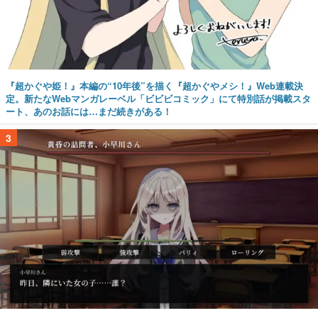
『超かぐや姫！』本編の“10年後”を描く『超かぐやメシ！』Web連載決
定。新たなWebマンガレーベル「ビビビコミック」にて特別話が掲載スタ
ート、あのお話には…まだ続きがある！
3