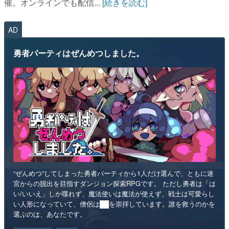
催。オンラインでも配信...
[続きを読む]
AD
勇者パーティはぜんめつしました。
“ぜんめつ”してしまった勇者パーティから1人だけ選んで、ともに迷
宮からの脱出を目指すダンジョン探索RPGです。 ただし勇者は「は
い/いいえ」しか喋れず、魔法使いは魔法が使えず、戦士は可愛らし
い人形になっていて、僧侶は██を崇拝しています。誰を救うのかを
選ぶのは、あなたです。