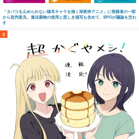
「タバコを止められない猫耳キャラを描く深夜枠アニメ」に視聴者の一部
から批判意見。違法薬物の使用と思しき描写も含めて、BPOが議論を交わ
す
2