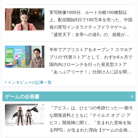
『TATSUJIN EXTREME』で初タッグを組
んだレジェンド2人に訊く開発秘話
実写映像1000分、ルート分岐100種類以
上。配信開始5日で100万本を売った、中国
発の実写インタラクティブドラマゲーム
『盛世天下：女帝への道II』の、規模が違
うこだわりをプロデューサーに聞いた
半年でアプリストアをオープン？ スマホア
プリの“代替ストア”として、わずか6ヵ月で
国内向けローンチを行った発見型ストア
『あっぷアリーナ！』仕掛け人に話を聞い
てみた
インタビュー
の記事一覧
ゲームの企画書
『アビス』は、ひとつの奇跡だった──膨大
な開発資料とともに『テイルズ オブ ジ ア
ビス』開発陣に聞く、「生まれた意味を知
るRPG」が生まれた理由【ゲームの企画
書】