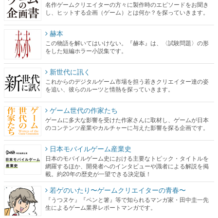
名作ゲームクリエイターの方々に製作時のエピソードをお聞き
し、ヒットする企画（ゲーム）とは何か？を探っていきます。
赫本
この物語を解いてはいけない。『赫本』は、〈試験問題〉の形
をした短編ホラー小説集です。
新世代に訊く
これからのデジタルゲーム市場を担う若きクリエイター達の姿
を追い、彼らのルーツと情熱を探っていきます。
ゲーム世代の作家たち
ゲームに多大な影響を受けた作家さんに取材し、ゲームが日本
のコンテンツ産業やカルチャーに与えた影響を探る企画です。
日本モバイルゲーム産業史
日本のモバイルゲーム史における主要なトピック・タイトルを
網羅するほか、開発者へのインタビューや識者による解説を掲
載。約20年の歴史が一望できる決定版！
若ゲのいたり〜ゲームクリエイターの青春〜
『うつヌケ』『ペンと箸』等で知られるマンガ家・田中圭一先
生によるゲーム業界レポートマンガです。