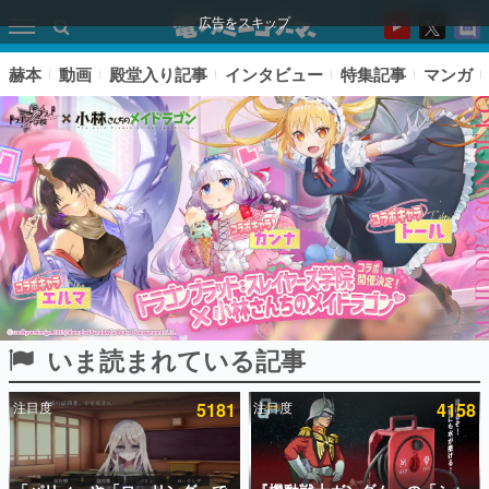
広告をスキップ
赫本
動画
殿堂入り記事
インタビュー
特集記事
マンガ
いま読まれている記事
ピックアップ
注目度
5181
注目度
4158
電ファミのいま読まれている記事ランキング
アプリセール情報