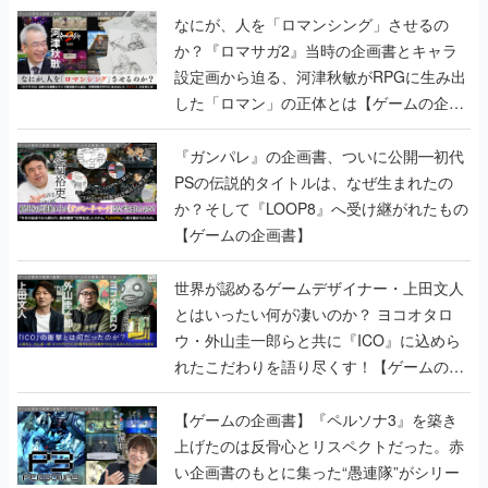
なにが、人を「ロマンシング」させるの
か？『ロマサガ2』当時の企画書とキャラ
設定画から迫る、河津秋敏がRPGに生み出
した「ロマン」の正体とは【ゲームの企画
書】
『ガンパレ』の企画書、ついに公開━初代
PSの伝説的タイトルは、なぜ生まれたの
か？そして『LOOP8』へ受け継がれたもの
【ゲームの企画書】
世界が認めるゲームデザイナー・上田文人
とはいったい何が凄いのか？ ヨコオタロ
ウ・外山圭一郎らと共に『ICO』に込めら
れたこだわりを語り尽くす！【ゲームの企
画書】
【ゲームの企画書】『ペルソナ3』を築き
上げたのは反骨心とリスペクトだった。赤
い企画書のもとに集った“愚連隊”がシリー