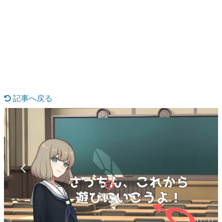
日本のコンテンツ産業やカルチャーに与えた影響を探る企
画です。
日本モバイルゲーム産業史
日本のモバイルゲーム史における主要なトピック・タイト
ルを網羅するほか、開発者へのインタビューや識者による
解説を掲載。約20年の歴史が一望できる決定版！
若ゲのいたり〜ゲームクリエイターの青春〜
『うつヌケ』『ペンと箸』等で知られるマンガ家・田中圭
一先生によるゲーム業界レポートマンガです。
記事へ戻る
なんでゲームは面白い？
ゲーム開発者・hamatsu氏がゲームの魅力を画面や操作の
具体的な形から解き明かしていく、硬派で骨太な評論連載
です。
ゲームが変えた日本語
「経験値」「裏技」「ラスボス」… ゲームにまつわる言葉
の起源や用法の変遷を、コンピューター文化史研究家・タ
イニーP氏が徹底調査。
カテゴリ
11 / 11
特集記事