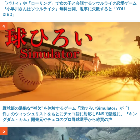
「パリィ」や「ローリング」で女の子と会話するソウルライク恋愛ゲーム
『小早川さんはソウルライク』無料公開。返事に失敗すると「YOU
DIED」
4
野球部の過酷な“補欠”を体験するゲーム『球ひろいSimulator』が「1
件」のウィッシュリストをもとにチェコ語に対応しSNSで話題に。『キン
グダム・カム』開発元やチェコのプロ野球選手から称賛の声
5