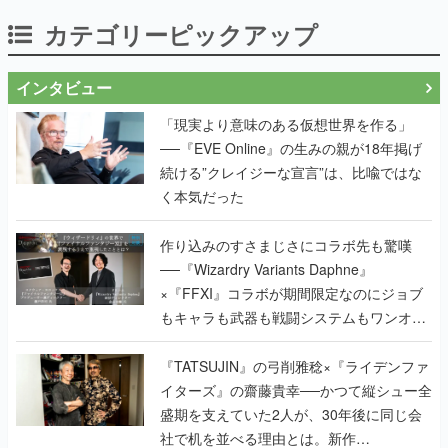
カテゴリーピックアップ
インタビュー
「現実より意味のある仮想世界を作る」
──『EVE Online』の生みの親が18年掲げ
続ける”クレイジーな宣言”は、比喩ではな
く本気だった
作り込みのすさまじさにコラボ先も驚嘆
──『Wizardry Variants Daphne』
×『FFXI』コラボが期間限定なのにジョブ
もキャラも武器も戦闘システムもワンオフ
で作り込まれた理由を両ディレクターに聞
く
『TATSUJIN』の弓削雅稔×『ライデンファ
イターズ』の齋藤貴幸──かつて縦シュー全
盛期を支えていた2人が、30年後に同じ会
社で机を並べる理由とは。新作