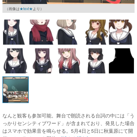
（画像は
★text★
より）
マンガ
女性向け
アプリレビュー
その他
電ファミニコゲーマーとは？
運営：株式会社マレ
なんと観客も参加可能。舞台で朗読される台詞の中には「う
っかりセンシティブワード」が含まれており、発見した場合
はスマホで効果音を鳴らせる。5月4日と5日に秋葉原にて開