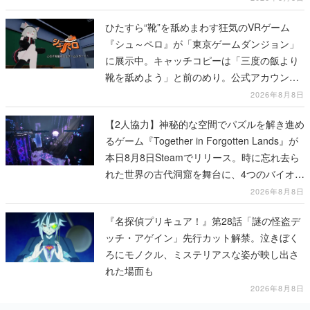
ひたすら“靴”を舐めまわす狂気のVRゲーム
『シュ～ペロ』が「東京ゲームダンジョン」
に展示中。キャッチコピーは「三度の飯より
靴を舐めよう」と前のめり。公式アカウント
も開設され、2026年リリースに向けて開発中
2026年8月8日
【2人協力】神秘的な空間でパズルを解き進め
るゲーム『Together in Forgotten Lands』が
本日8月8日Steamでリリース。時に忘れ去ら
れた世界の古代洞窟を舞台に、4つのバイオー
ムを探索しながら脱出を目指す
2026年8月8日
『名探偵プリキュア！』第28話「謎の怪盗デ
ッチ・アゲイン」先行カット解禁。泣きぼく
ろにモノクル、ミステリアスな姿が映し出さ
れた場面も
2026年8月8日