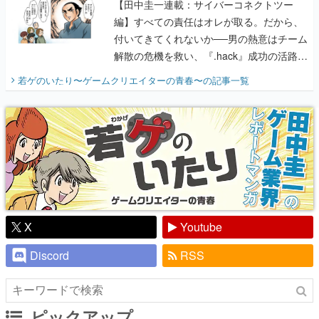
【田中圭一連載：サイバーコネクトツー
編】すべての責任はオレが取る。だから、
付いてきてくれないか──男の熱意はチーム
解散の危機を救い、『.hack』成功の活路を
開く。業界の快男児・松山 洋に流れる血は
若ゲのいたり〜ゲームクリエイターの青春〜
の記事一覧
『少年ジャンプ』色だった【若ゲのいた
り】
X
Youtube
Discord
RSS
ピックアップ