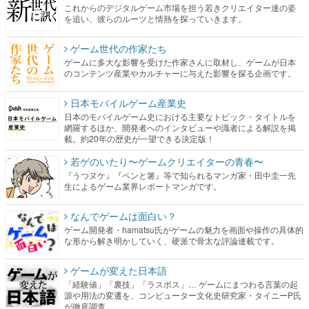
これからのデジタルゲーム市場を担う若きクリエイター達の姿
を追い、彼らのルーツと情熱を探っていきます。
ゲーム世代の作家たち
ゲームに多大な影響を受けた作家さんに取材し、ゲームが日本
のコンテンツ産業やカルチャーに与えた影響を探る企画です。
日本モバイルゲーム産業史
日本のモバイルゲーム史における主要なトピック・タイトルを
網羅するほか、開発者へのインタビューや識者による解説を掲
載。約20年の歴史が一望できる決定版！
若ゲのいたり〜ゲームクリエイターの青春〜
『うつヌケ』『ペンと箸』等で知られるマンガ家・田中圭一先
生によるゲーム業界レポートマンガです。
なんでゲームは面白い？
ゲーム開発者・hamatsu氏がゲームの魅力を画面や操作の具体的
な形から解き明かしていく、硬派で骨太な評論連載です。
ゲームが変えた日本語
「経験値」「裏技」「ラスボス」… ゲームにまつわる言葉の起
源や用法の変遷を、コンピューター文化史研究家・タイニーP氏
が徹底調査。