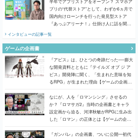
半年でアプリストアをオープン？ スマホア
プリの“代替ストア”として、わずか6ヵ月で
国内向けローンチを行った発見型ストア
『あっぷアリーナ！』仕掛け人に話を聞い
てみた
インタビュー
の記事一覧
ゲームの企画書
『アビス』は、ひとつの奇跡だった──膨大
な開発資料とともに『テイルズ オブ ジ ア
ビス』開発陣に聞く、「生まれた意味を知
るRPG」が生まれた理由【ゲームの企画
書】
なにが、人を「ロマンシング」させるの
か？『ロマサガ2』当時の企画書とキャラ
設定画から迫る、河津秋敏がRPGに生み出
した「ロマン」の正体とは【ゲームの企画
書】
『ガンパレ』の企画書、ついに公開━初代