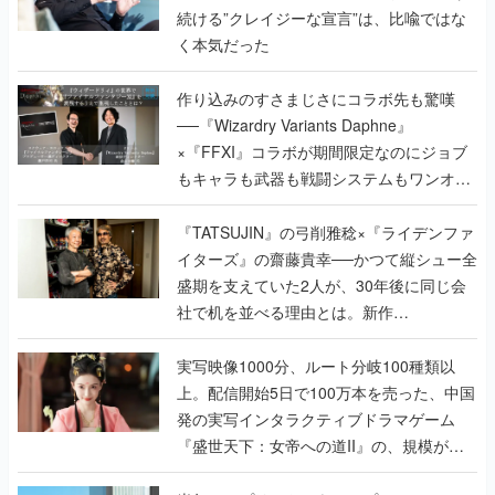
続ける”クレイジーな宣言”は、比喩ではな
く本気だった
作り込みのすさまじさにコラボ先も驚嘆
──『Wizardry Variants Daphne』
×『FFXI』コラボが期間限定なのにジョブ
もキャラも武器も戦闘システムもワンオフ
で作り込まれた理由を両ディレクターに聞
く
『TATSUJIN』の弓削雅稔×『ライデンファ
イターズ』の齋藤貴幸──かつて縦シュー全
盛期を支えていた2人が、30年後に同じ会
社で机を並べる理由とは。新作
『TATSUJIN EXTREME』で初タッグを組
んだレジェンド2人に訊く開発秘話
実写映像1000分、ルート分岐100種類以
上。配信開始5日で100万本を売った、中国
発の実写インタラクティブドラマゲーム
『盛世天下：女帝への道II』の、規模が違
うこだわりをプロデューサーに聞いた