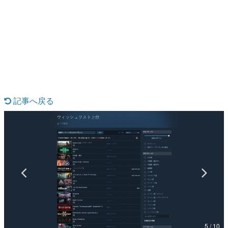
日本のコンテンツ産業やカルチャーに与えた影響を探る企
画です。
日本モバイルゲーム産業史
日本のモバイルゲーム史における主要なトピック・タイト
ルを網羅するほか、開発者へのインタビューや識者による
解説を掲載。約20年の歴史が一望できる決定版！
若ゲのいたり〜ゲームクリエイターの青春〜
『うつヌケ』『ペンと箸』等で知られるマンガ家・田中圭
一先生によるゲーム業界レポートマンガです。
記事へ戻る
なんでゲームは面白い？
ゲーム開発者・hamatsu氏がゲームの魅力を画面や操作の
具体的な形から解き明かしていく、硬派で骨太な評論連載
です。
ゲームが変えた日本語
「経験値」「裏技」「ラスボス」… ゲームにまつわる言葉
の起源や用法の変遷を、コンピューター文化史研究家・タ
イニーP氏が徹底調査。
カテゴリ
5 / 10
特集記事