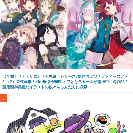
【半額】『アトリエ』「不思議」シリーズ3部作および『ソフィーのアト
リエ2』公式画集のKindle版が50%オフとなるセールが開催中。各作品の
設定画や美麗なイラストの数々をふんだんに収録
5