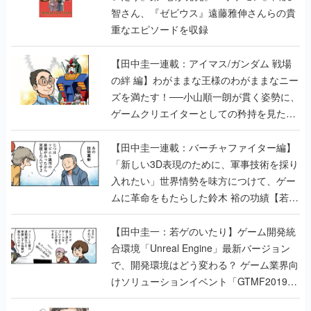
智さん、『ゼビウス』遠藤雅伸さんらの貴
重なエピソードを収録
【田中圭一連載：アイマス/ガンダム 戦場
の絆 編】わがままな王様のわがままなニー
ズを満たす！──小山順一朗が貫く姿勢に、
ゲームクリエイターとしての矜持を見た
【若ゲのいたり最終回】
【田中圭一連載：バーチャファイター編】
「新しい3D表現のために、軍事技術を採り
入れたい」世界情勢を味方につけて、ゲー
ムに革命をもたらした鈴木 裕の功績【若ゲ
のいたり】
【田中圭一：若ゲのいたり】ゲーム開発統
合環境「Unreal Engine」最新バージョン
で、開発環境はどう変わる？ ゲーム業界向
けソリューションイベント「GTMF2019」
に行って、より理解を深めよう【PR】