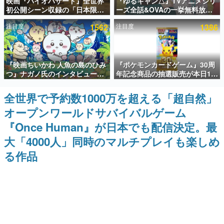
映画『バイオハザード』全世界
『ゆるキャン△』TVアニメシリ
初公開シーン収録の「日本限
ーズ全話&OVAの一挙無料放送
インタビュー
定」予告映像が解禁。バイオの
がABEMAで開催決定。8月11日
注目度
1562
注目度
1386
日（8月10日）にあわせて、
「山の日」の午前0時から実施
連載・特集一覧
「ラクーンシティ総合病院」へ
行く配達人の姿が披露
殿堂入り記事
『映画ちいかわ 人魚の島のひみ
『ポケモンカードゲーム』30周
SNS拡散数が数千以上！ ページビュー数万以上！ などな
ど。多くの人々に読まれた、電ファミ渾身の“殿堂入り”記
つ』ナガノ氏のインタビューが
年記念商品の抽選販売が本日12
事をまとめました。
解禁。もしまた映画をやれるな
時より開始。拡張パック「30th
ら「島二郎とオデが取っ組み合
CELEBRATION」のボックス
全世界で予約数1000万を超える「超自然」
ゲームの企画書
いの喧嘩をする話」にしたいと
に、「プレミアムデッキセット
名作ゲームクリエイターの方々に製作時のエピソードをお
オープンワールドサバイバルゲーム
回答
エーフィ・ブラッキー」
聞きし、ヒットする企画（ゲーム）とは何か？を探ってい
「FUTURISTIC BOX」の計3商
きます。
『Once Human』が日本でも配信決定。最
品
赫本
大「4000人」同時のマルチプレイも楽しめ
この物語を解いてはいけない。『赫本』は、〈試験問題〉
る作品
の形をした短編ホラー小説集です。
新世代に訊く
これからのデジタルゲーム市場を担う若きクリエイター達
の姿を追い、彼らのルーツと情熱を探っていきます。
ゲーム世代の作家たち
ゲームに多大な影響を受けた作家さんに取材し、ゲームが