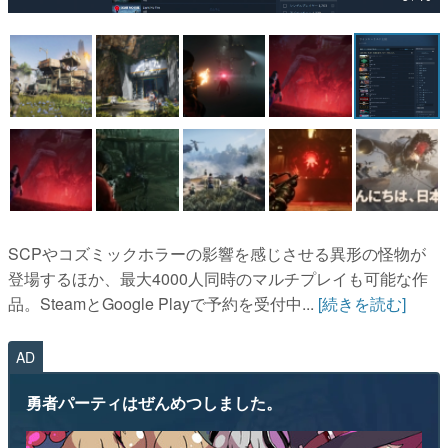
マンガ
女性向け
アプリレビュー
その他
電ファミニコゲーマーとは？
運営：株式会社マレ
SCPやコズミックホラーの影響を感じさせる異形の怪物が
登場するほか、最大4000人同時のマルチプレイも可能な作
品。SteamとGoogle Playで予約を受付中...
[続きを読む]
AD
勇者パーティはぜんめつしました。