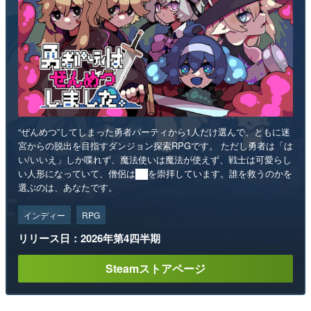
“ぜんめつ”してしまった勇者パーティから1人だけ選んで、ともに迷
宮からの脱出を目指すダンジョン探索RPGです。 ただし勇者は「は
い/いいえ」しか喋れず、魔法使いは魔法が使えず、戦士は可愛らし
い人形になっていて、僧侶は██を崇拝しています。誰を救うのかを
選ぶのは、あなたです。
インディー
RPG
リリース日：2026年第4四半期
Steamストアページ