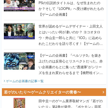
PSの伝説的タイトルは、なぜ生まれたの
か？そして『LOOP8』へ受け継がれたもの
【ゲームの企画書】
世界が認めるゲームデザイナー・上田文人
とはいったい何が凄いのか？ ヨコオタロ
ウ・外山圭一郎らと共に『ICO』に込めら
れたこだわりを語り尽くす！【ゲームの企
画書】
【ゲームの企画書】『ペルソナ3』を築き
上げたのは反骨心とリスペクトだった。赤
い企画書のもとに集った“愚連隊”がシリー
ズを生まれ変わらせるまで【橋野桂インタ
ビュー】
ゲームの企画書
の記事一覧
若ゲのいたり〜ゲームクリエイターの青春〜
田中圭一のゲーム業界取材マンガ『若ゲの
いたり』第2巻が発売。『ポケモン』田尻