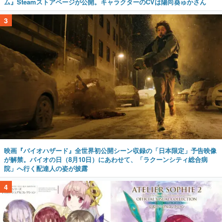
ム』Steamストアページが公開。キャラクターのCVは陽向葵ゅかさん
3
映画『バイオハザード』全世界初公開シーン収録の「日本限定」予告映像
が解禁。バイオの日（8月10日）にあわせて、「ラクーンシティ総合病
院」へ行く配達人の姿が披露
4