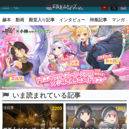
広告をスキップ
赫本
動画
殿堂入り記事
インタビュー
特集記事
マンガ
いま読まれている記事
ピックアップ
注目度
2200
注目度
1903
電ファミのいま読まれている記事ランキング
アプリセール情報