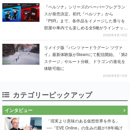
『ペルソナ』シリーズのペーパーフレグラン
スが発売決定。初代『ペルソナ』から
『P5R』まで、各作品をイメージした香りを
部屋や車内でも楽しめる全5種がラインナッ
プ、予約受付は8月17日12時より開始
2026年8月10日
リメイク版『パンツァードラグーン ツヴァ
イ』最新体験版がSteamにて配信開始。「第2
ステージ」やルート分岐、ドラゴンの進化を
体験可能に
2026年8月10日
カテゴリーピックアップ
インタビュー
「現実より意味のある仮想世界を作る」
──『EVE Online』の生みの親が18年掲げ