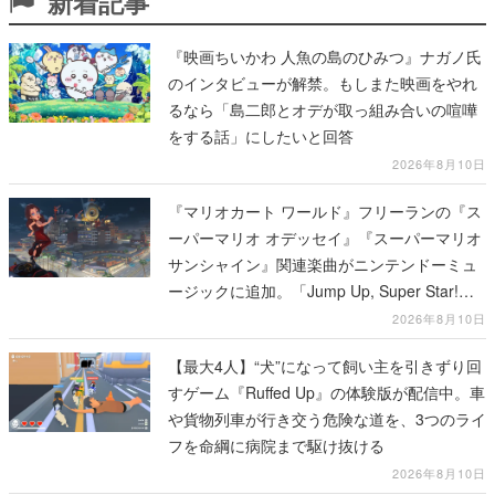
新着記事
『映画ちいかわ 人魚の島のひみつ』ナガノ氏
のインタビューが解禁。もしまた映画をやれ
るなら「島二郎とオデが取っ組み合いの喧嘩
をする話」にしたいと回答
2026年8月10日
『マリオカート ワールド』フリーランの『ス
ーパーマリオ オデッセイ』『スーパーマリオ
サンシャイン』関連楽曲がニンテンドーミュ
ージックに追加。「Jump Up, Super Star!」
「ドルピックタウン」など計14曲が配信
2026年8月10日
【最大4人】“犬”になって飼い主を引きずり回
すゲーム『Ruffed Up』の体験版が配信中。車
や貨物列車が行き交う危険な道を、3つのライ
フを命綱に病院まで駆け抜ける
2026年8月10日