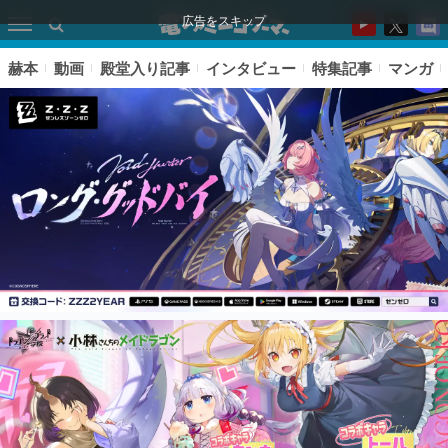
広告をスキップ
赫本
動画
殿堂入り記事
インタビュー
特集記事
マンガ
ピックアップ
電ファミのいま読まれている記事ランキング
アプリセール情報