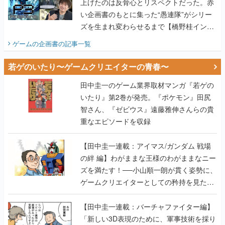
上げたのは反骨心とリスペクトだった。赤
い企画書のもとに集った“愚連隊”がシリー
ズを生まれ変わらせるまで【橋野桂インタ
ビュー】
ゲームの企画書
の記事一覧
若ゲのいたり〜ゲームクリエイターの青春〜
田中圭一のゲーム業界取材マンガ『若ゲの
いたり』第2巻が発売。『ポケモン』田尻
智さん、『ゼビウス』遠藤雅伸さんらの貴
重なエピソードを収録
【田中圭一連載：アイマス/ガンダム 戦場
の絆 編】わがままな王様のわがままなニー
ズを満たす！──小山順一朗が貫く姿勢に、
ゲームクリエイターとしての矜持を見た
【若ゲのいたり最終回】
【田中圭一連載：バーチャファイター編】
「新しい3D表現のために、軍事技術を採り