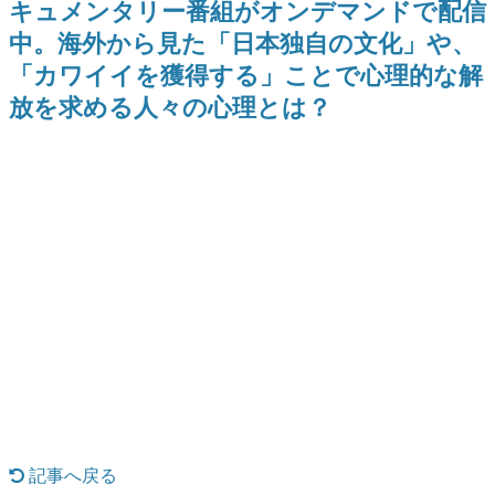
キュメンタリー番組がオンデマンドで配信
日本のコンテンツ産業やカルチャーに与えた影響を探る企
中。海外から見た「日本独自の文化」や、
画です。
「カワイイを獲得する」ことで心理的な解
日本モバイルゲーム産業史
日本のモバイルゲーム史における主要なトピック・タイト
放を求める人々の心理とは？
ルを網羅するほか、開発者へのインタビューや識者による
解説を掲載。約20年の歴史が一望できる決定版！
若ゲのいたり〜ゲームクリエイターの青春〜
『うつヌケ』『ペンと箸』等で知られるマンガ家・田中圭
一先生によるゲーム業界レポートマンガです。
なんでゲームは面白い？
ゲーム開発者・hamatsu氏がゲームの魅力を画面や操作の
具体的な形から解き明かしていく、硬派で骨太な評論連載
です。
ゲームが変えた日本語
「経験値」「裏技」「ラスボス」… ゲームにまつわる言葉
の起源や用法の変遷を、コンピューター文化史研究家・タ
イニーP氏が徹底調査。
カテゴリ
記事へ戻る
特集記事