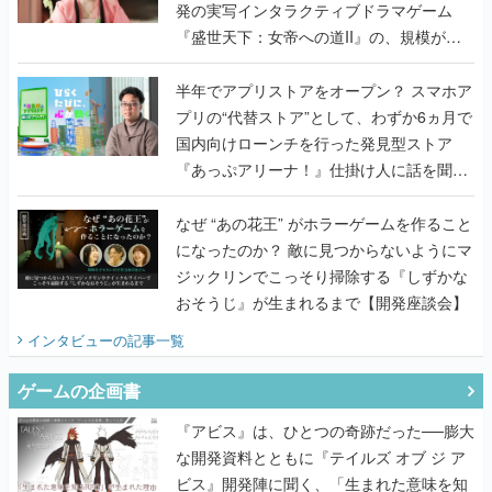
発の実写インタラクティブドラマゲーム
『盛世天下：女帝への道II』の、規模が違
うこだわりをプロデューサーに聞いた
半年でアプリストアをオープン？ スマホア
プリの“代替ストア”として、わずか6ヵ月で
国内向けローンチを行った発見型ストア
『あっぷアリーナ！』仕掛け人に話を聞い
てみた
なぜ “あの花王” がホラーゲームを作ること
になったのか？ 敵に見つからないようにマ
ジックリンでこっそり掃除する『しずかな
おそうじ』が生まれるまで【開発座談会】
インタビュー
の記事一覧
ゲームの企画書
『アビス』は、ひとつの奇跡だった──膨大
な開発資料とともに『テイルズ オブ ジ ア
ビス』開発陣に聞く、「生まれた意味を知