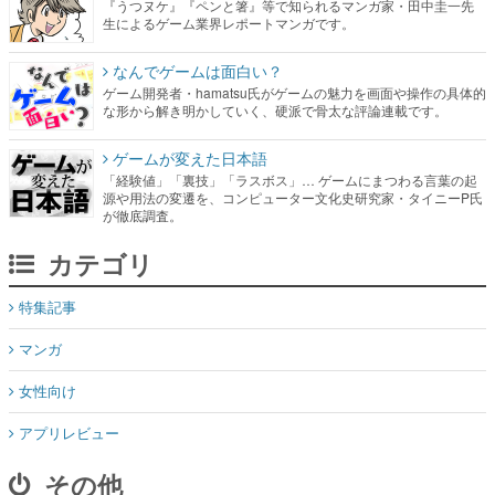
『うつヌケ』『ペンと箸』等で知られるマンガ家・田中圭一先
生によるゲーム業界レポートマンガです。
なんでゲームは面白い？
ゲーム開発者・hamatsu氏がゲームの魅力を画面や操作の具体的
な形から解き明かしていく、硬派で骨太な評論連載です。
ゲームが変えた日本語
「経験値」「裏技」「ラスボス」… ゲームにまつわる言葉の起
源や用法の変遷を、コンピューター文化史研究家・タイニーP氏
が徹底調査。
カテゴリ
特集記事
マンガ
女性向け
アプリレビュー
その他