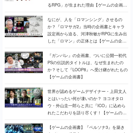
るRPG」が生まれた理由【ゲームの企画
書】
なにが、人を「ロマンシング」させるの
か？『ロマサガ2』当時の企画書とキャラ
設定画から迫る、河津秋敏がRPGに生み出
した「ロマン」の正体とは【ゲームの企画
書】
『ガンパレ』の企画書、ついに公開━初代
PSの伝説的タイトルは、なぜ生まれたの
か？そして『LOOP8』へ受け継がれたもの
【ゲームの企画書】
世界が認めるゲームデザイナー・上田文人
とはいったい何が凄いのか？ ヨコオタロ
ウ・外山圭一郎らと共に『ICO』に込めら
れたこだわりを語り尽くす！【ゲームの企
画書】
【ゲームの企画書】『ペルソナ3』を築き