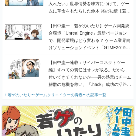
入れたい」世界情勢を味方につけて、ゲー
ムに革命をもたらした鈴木 裕の功績【若ゲ
のいたり】
【田中圭一：若ゲのいたり】ゲーム開発統
合環境「Unreal Engine」最新バージョン
で、開発環境はどう変わる？ ゲーム業界向
けソリューションイベント「GTMF2019」
に行って、より理解を深めよう【PR】
【田中圭一連載：サイバーコネクトツー
編】すべての責任はオレが取る。だから、
付いてきてくれないか──男の熱意はチーム
解散の危機を救い、『.hack』成功の活路を
開く。業界の快男児・松山 洋に流れる血は
若ゲのいたり〜ゲームクリエイターの青春〜
の記事一覧
『少年ジャンプ』色だった【若ゲのいた
り】