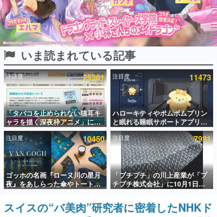
インタビュー
連載・特集一覧
いま読まれている記事
殿堂入り記事
SNS拡散数が数千以上！ ページビュー数万以上！ などな
ど。多くの人々に読まれた、電ファミ渾身の“殿堂入り”記
注目度
25201
注目度
11473
事をまとめました。
ゲームの企画書
名作ゲームクリエイターの方々に製作時のエピソードをお
聞きし、ヒットする企画（ゲーム）とは何か？を探ってい
「タバコを止められない猫耳キ
ハローキティやポムポムプリン
きます。
ャラを描く深夜枠アニメ」に視
と眠れる睡眠サポートアプリ
聴者の一部から批判意見。違法
『ゆめたび』が配信中。キャラ
赫本
注目度
10450
注目度
7931
薬物の使用と思しき描写も含め
ごとのASMRや目覚ましアラー
この物語を解いてはいけない。『赫本』は、〈試験問題〉
て、BPOが議論を交わす
ムも搭載
の形をした短編ホラー小説集です。
新世代に訊く
ゴッホの名画『ローヌ川の星月
「プチプチ」の川上産業が「プ
これからのデジタルゲーム市場を担う若きクリエイター達
夜』をあしらった傘やトートバ
チプチ株式会社」に10月1日よ
の姿を追い、彼らのルーツと情熱を探っていきます。
ッグなどが登場。8月7日21時よ
り社名変更へ。創業58年で初め
り2日間限定で予約販売
ての変更で、“プチッ”と鳴るお
スイスの“バ美肉”研究者に密着したNHKド
ゲーム世代の作家たち
なじみの緩衝材が会社の名前に
ゲームに多大な影響を受けた作家さんに取材し、ゲームが