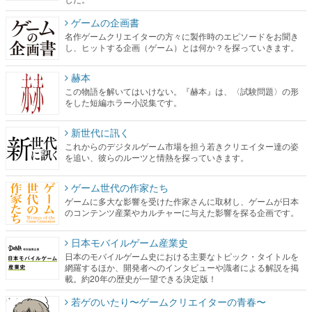
ゲームの企画書
名作ゲームクリエイターの方々に製作時のエピソードをお聞き
し、ヒットする企画（ゲーム）とは何か？を探っていきます。
赫本
この物語を解いてはいけない。『赫本』は、〈試験問題〉の形
をした短編ホラー小説集です。
新世代に訊く
これからのデジタルゲーム市場を担う若きクリエイター達の姿
を追い、彼らのルーツと情熱を探っていきます。
ゲーム世代の作家たち
ゲームに多大な影響を受けた作家さんに取材し、ゲームが日本
のコンテンツ産業やカルチャーに与えた影響を探る企画です。
日本モバイルゲーム産業史
日本のモバイルゲーム史における主要なトピック・タイトルを
網羅するほか、開発者へのインタビューや識者による解説を掲
載。約20年の歴史が一望できる決定版！
若ゲのいたり〜ゲームクリエイターの青春〜