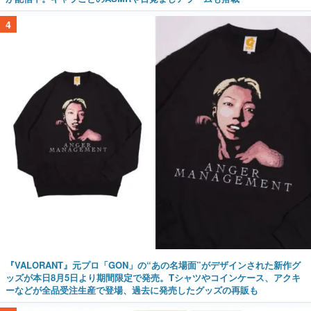
4
『VALORANT』元プロ「GON」の“あの名場面”がデザインされた新作グ
ッズが本日8月5日より期間限定で発売。Tシャツやコインケース、アクキ
ーなどが全品受注生産で登場、過去に発売したグッズの再販も