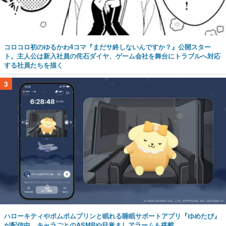
コロコロ初のゆるかわ4コマ『まだサ終しないんですか？』公開スター
ト。主人公は新入社員の侘石ダイヤ、ゲーム会社を舞台にトラブルへ対応
する社員たちを描く
3
ハローキティやポムポムプリンと眠れる睡眠サポートアプリ『ゆめたび』
が配信中。キャラごとのASMRや目覚ましアラームも搭載