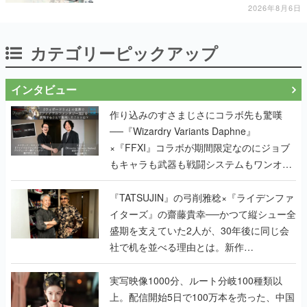
2026年8月6日
カテゴリーピックアップ
インタビュー
作り込みのすさまじさにコラボ先も驚嘆
──『Wizardry Variants Daphne』
×『FFXI』コラボが期間限定なのにジョブ
もキャラも武器も戦闘システムもワンオフ
で作り込まれた理由を両ディレクターに聞
く
『TATSUJIN』の弓削雅稔×『ライデンファ
イターズ』の齋藤貴幸──かつて縦シュー全
盛期を支えていた2人が、30年後に同じ会
社で机を並べる理由とは。新作
『TATSUJIN EXTREME』で初タッグを組
んだレジェンド2人に訊く開発秘話
実写映像1000分、ルート分岐100種類以
上。配信開始5日で100万本を売った、中国