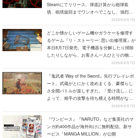
Steamにてリリース。弾道計算から砲弾装
填、砲塔旋回までワンオペでこなし、強烈な
一撃をブチかませるロマンある作品
2026年8月7日
どこか懐かしいゲーム機やガラケーを修理す
るゲーム『リ・ストーリー: 思い出修理屋』が
本日8月7日発売。電子機器を分解したり掃除
したりしながら、お客さん一人ひとりの物語
に耳を傾ける
2026年8月7日
『鬼武者 Way of the Sword』先行プレイレポ
ート。武蔵がとにかく攻めまくる、豪傑らし
さ全開バトルが楽しすぎた。「受け流し」に
よって、相手の攻撃を待ち構える時間がなく
なって超爽快
2026年8月7日
『ワンピース』『NARUTO』など集英社のマ
ンガ約400作品が海外向けに無料配信。新サ
ービス「MANGA MILLION」が公開