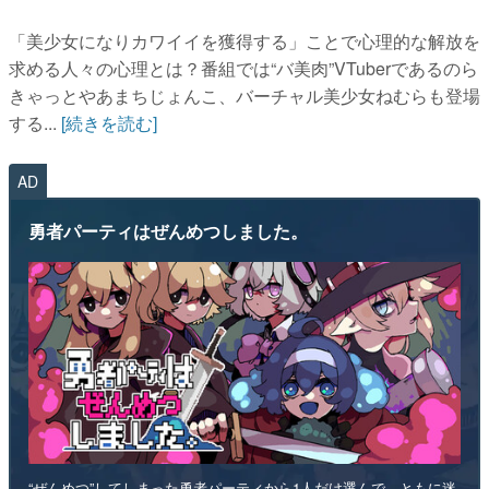
「美少女になりカワイイを獲得する」ことで心理的な解放を
求める人々の心理とは？番組では“バ美肉”VTuberであるのら
きゃっとやあまちじょんこ、バーチャル美少女ねむらも登場
する...
[続きを読む]
AD
勇者パーティはぜんめつしました。
“ぜんめつ”してしまった勇者パーティから1人だけ選んで、ともに迷