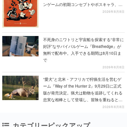
不死身のニワトリと宇宙船を探索する“非常に
好評”なサバイバルゲーム『Breathedge』が
無料で配布中。入手できる期間は8月10日ま
で
2026年8月8日
“愛犬”と北米・アフリカで狩猟生活を営むゲ
ーム『Way of the Hunter 2』9月29日に正式
版が発売決定。猟犬は動物を追跡してくれる
忠実な相棒として登場し、冒険を重ねると成
長する。記念撮影も可能
2026年8月8日
カテゴリーピックアップ
インタビュー