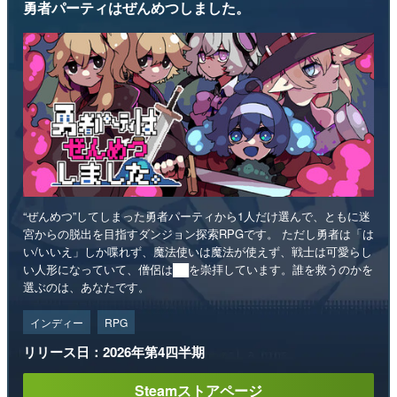
“ぜんめつ”してしまった勇者パーティから1人だけ選んで、ともに迷
宮からの脱出を目指すダンジョン探索RPGです。 ただし勇者は「は
い/いいえ」しか喋れず、魔法使いは魔法が使えず、戦士は可愛らし
い人形になっていて、僧侶は██を崇拝しています。誰を救うのかを
選ぶのは、あなたです。
インディー
RPG
リリース日：2026年第4四半期
Steamストアページ