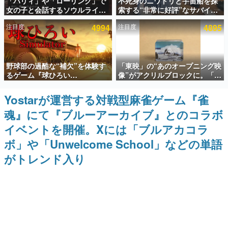
「パリィ」や「ローリング」で
不死身のニワトリと宇宙船を探
女の子と会話するソウルライク
索する“非常に好評”なサバイバ
インタビュー
恋愛ゲーム『小早川さんはソウ
ルゲーム『Breathedge』が無
注目度
4994
注目度
4895
ルライク』無料公開。返事に失
料で配布中。入手できる期間は8
連載・特集一覧
敗すると「YOU DIED」
月10日まで
殿堂入り記事
野球部の過酷な“補欠”を体験す
「東映」の“あのオープニング映
SNS拡散数が数千以上！ ページビュー数万以上！ などな
ど。多くの人々に読まれた、電ファミ渾身の“殿堂入り”記
るゲーム『球ひろい
像”がアクリルブロックに。「東
事をまとめました。
Simulator』が「1件」のウィッ
映ヒストリカル グッズコレクシ
シュリストをもとにチェコ語に
ョン」が8月下旬より発売
Yostarが運営する対戦型麻雀ゲーム『雀
ゲームの企画書
対応しSNSで話題に。『キング
名作ゲームクリエイターの方々に製作時のエピソードをお
魂』にて『ブルーアーカイブ』とのコラボ
ダム・カム』開発元やチェコの
聞きし、ヒットする企画（ゲーム）とは何か？を探ってい
プロ野球選手から称賛の声
きます。
イベントを開催。Xには「ブルアカコラ
赫本
ボ」や「Unwelcome School」などの単語
この物語を解いてはいけない。『赫本』は、〈試験問題〉
がトレンド入り
の形をした短編ホラー小説集です。
新世代に訊く
これからのデジタルゲーム市場を担う若きクリエイター達
の姿を追い、彼らのルーツと情熱を探っていきます。
ゲーム世代の作家たち
ゲームに多大な影響を受けた作家さんに取材し、ゲームが