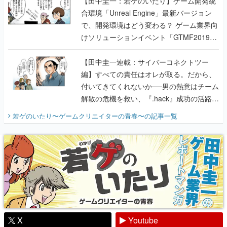
に行って、より理解を深めよう【PR】
【田中圭一連載：サイバーコネクトツー
編】すべての責任はオレが取る。だから、
付いてきてくれないか──男の熱意はチーム
解散の危機を救い、『.hack』成功の活路を
開く。業界の快男児・松山 洋に流れる血は
若ゲのいたり〜ゲームクリエイターの青春〜
の記事一覧
『少年ジャンプ』色だった【若ゲのいた
り】
X
Youtube
Discord
RSS