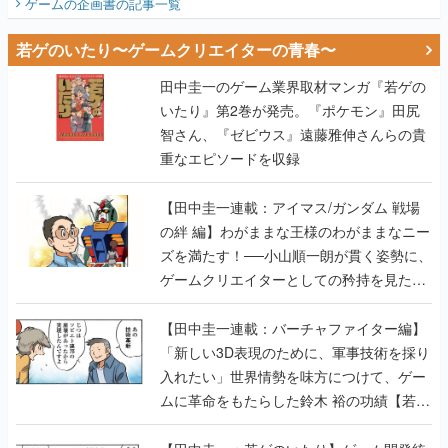
田中圭一のゲーム業界取材マンガ『若ゲの
いたり』第2巻が発売。『ポケモン』田尻
智さん、『ゼビウス』遠藤雅伸さんらの貴
重なエピソードを収録
【田中圭一連載：アイマス/ガンダム 戦場
の絆 編】わがままな王様のわがままなニー
ズを満たす！──小山順一朗が貫く姿勢に、
ゲームクリエイターとしての矜持を見た
【若ゲのいたり最終回】
【田中圭一連載：バーチャファイター編】
「新しい3D表現のために、軍事技術を採り
入れたい」世界情勢を味方につけて、ゲー
ムに革命をもたらした鈴木 裕の功績【若ゲ
のいたり】
【田中圭一：若ゲのいたり】ゲーム開発統
合環境「Unreal Engine」最新バージョン
で、開発環境はどう変わる？ ゲーム業界向
けソリューションイベント「GTMF2019」