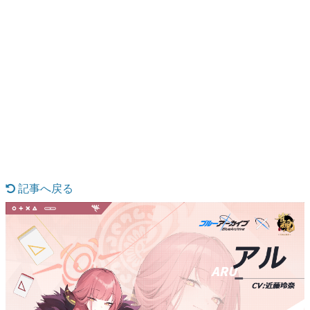
日本のコンテンツ産業やカルチャーに与えた影響を探る企
画です。
日本モバイルゲーム産業史
日本のモバイルゲーム史における主要なトピック・タイト
ルを網羅するほか、開発者へのインタビューや識者による
解説を掲載。約20年の歴史が一望できる決定版！
若ゲのいたり〜ゲームクリエイターの青春〜
『うつヌケ』『ペンと箸』等で知られるマンガ家・田中圭
一先生によるゲーム業界レポートマンガです。
記事へ戻る
なんでゲームは面白い？
ゲーム開発者・hamatsu氏がゲームの魅力を画面や操作の
具体的な形から解き明かしていく、硬派で骨太な評論連載
です。
ゲームが変えた日本語
「経験値」「裏技」「ラスボス」… ゲームにまつわる言葉
の起源や用法の変遷を、コンピューター文化史研究家・タ
イニーP氏が徹底調査。
カテゴリ
特集記事