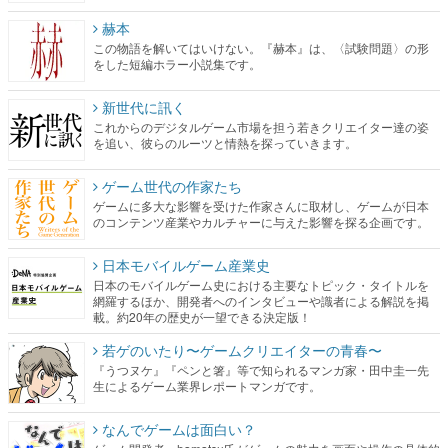
新世代に訊く
これからのデジタルゲーム市場を担う若きクリエイター達の姿
を追い、彼らのルーツと情熱を探っていきます。
ゲーム世代の作家たち
ゲームに多大な影響を受けた作家さんに取材し、ゲームが日本
のコンテンツ産業やカルチャーに与えた影響を探る企画です。
日本モバイルゲーム産業史
日本のモバイルゲーム史における主要なトピック・タイトルを
網羅するほか、開発者へのインタビューや識者による解説を掲
載。約20年の歴史が一望できる決定版！
若ゲのいたり〜ゲームクリエイターの青春〜
『うつヌケ』『ペンと箸』等で知られるマンガ家・田中圭一先
生によるゲーム業界レポートマンガです。
なんでゲームは面白い？
ゲーム開発者・hamatsu氏がゲームの魅力を画面や操作の具体的
な形から解き明かしていく、硬派で骨太な評論連載です。
ゲームが変えた日本語