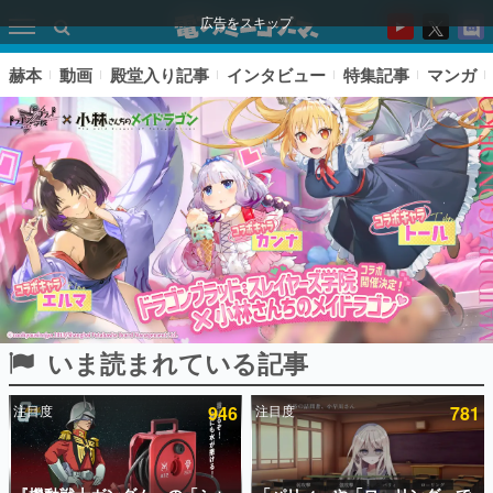
広告をスキップ
赫本
動画
殿堂入り記事
インタビュー
特集記事
マンガ
いま読まれている記事
ピックアップ
注目度
946
注目度
781
電ファミのいま読まれている記事ランキング
アプリセール情報