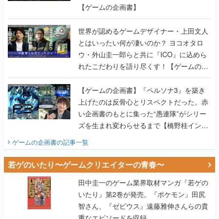
【ゲームの企画書】
世界が認めるゲームデザイナー・上田文人
とはいったい何が凄いのか？ ヨコオタロ
ウ・外山圭一郎らと共に『ICO』に込めら
れたこだわりを語り尽くす！【ゲームの企
画書】
【ゲームの企画書】『ペルソナ3』を築き
上げたのは反骨心とリスペクトだった。赤
い企画書のもとに集った“愚連隊”がシリー
ズを生まれ変わらせるまで【橋野桂インタ
ビュー】
ゲームの企画書
の記事一覧
若ゲのいたり〜ゲームクリエイターの青春〜
田中圭一のゲーム業界取材マンガ『若ゲの
いたり』第2巻が発売。『ポケモン』田尻
智さん、『ゼビウス』遠藤雅伸さんらの貴
重なエピソードを収録