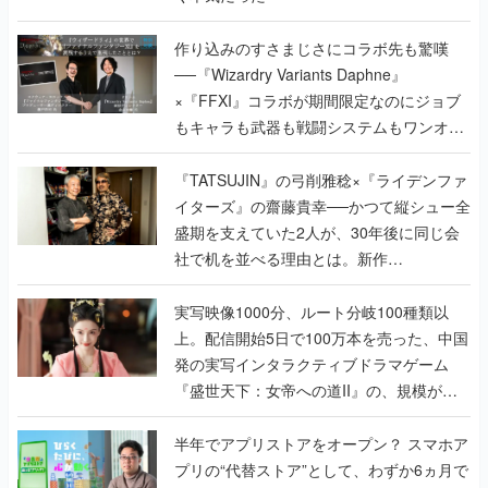
作り込みのすさまじさにコラボ先も驚嘆
──『Wizardry Variants Daphne』
×『FFXI』コラボが期間限定なのにジョブ
もキャラも武器も戦闘システムもワンオフ
で作り込まれた理由を両ディレクターに聞
く
『TATSUJIN』の弓削雅稔×『ライデンファ
イターズ』の齋藤貴幸──かつて縦シュー全
盛期を支えていた2人が、30年後に同じ会
社で机を並べる理由とは。新作
『TATSUJIN EXTREME』で初タッグを組
んだレジェンド2人に訊く開発秘話
実写映像1000分、ルート分岐100種類以
上。配信開始5日で100万本を売った、中国
発の実写インタラクティブドラマゲーム
『盛世天下：女帝への道II』の、規模が違
うこだわりをプロデューサーに聞いた
半年でアプリストアをオープン？ スマホア
プリの“代替ストア”として、わずか6ヵ月で