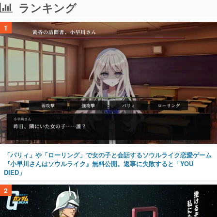
ランキング
1
「パリィ」や「ローリング」で女の子と会話するソウルライク恋愛ゲーム
『小早川さんはソウルライク』無料公開。返事に失敗すると「YOU
DIED」
2