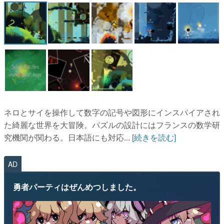
マンガ
女性向け
アプリレビュー
その他
電ファミニコゲーマーとは？
ネロとサイを操作して数字の記号や図形にインスパイアされ
運営：株式会社マレ
た綺麗な世界を大冒険。パズルの設計にはフランスの数学研
究機関が関わる。日本語にも対応...
[続きを読む]
AD
勇者パーティはぜんめつしました。