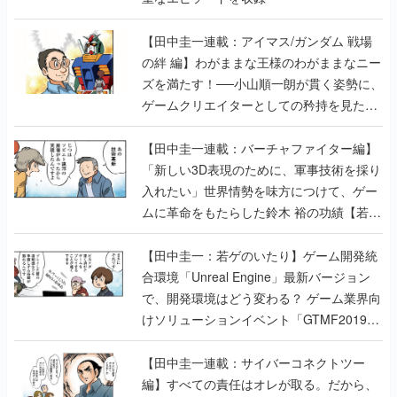
【田中圭一連載：アイマス/ガンダム 戦場
の絆 編】わがままな王様のわがままなニー
ズを満たす！──小山順一朗が貫く姿勢に、
ゲームクリエイターとしての矜持を見た
【若ゲのいたり最終回】
【田中圭一連載：バーチャファイター編】
「新しい3D表現のために、軍事技術を採り
入れたい」世界情勢を味方につけて、ゲー
ムに革命をもたらした鈴木 裕の功績【若ゲ
のいたり】
【田中圭一：若ゲのいたり】ゲーム開発統
合環境「Unreal Engine」最新バージョン
で、開発環境はどう変わる？ ゲーム業界向
けソリューションイベント「GTMF2019」
に行って、より理解を深めよう【PR】
【田中圭一連載：サイバーコネクトツー
編】すべての責任はオレが取る。だから、