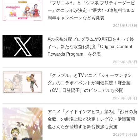
『プリコネR』と『ウマ娘 プリティーダービ
ー』のコラボが決定！“最大170連無料”の8.5
周年キャンペーンなども発表
2026年8月8日
Xの収益分配プログラムが9月7日をもって終
了へ。新たな収益化制度「Original Content
Rewards Program」を発表
2026年8月8日
『グラブル』とTVアニメ『シャーマンキン
グ』のコラボイベントが開催決定！麻倉葉
（CV：日笠陽子）のビジュアルも公開
2026年8月8日
アニメ『メイドインアビス』第2期「烈日の黄
金郷」の劇場上映が決定！レグ役・伊瀬茉莉
也さんらが登壇する舞台挨拶も実施
2026年8月8日