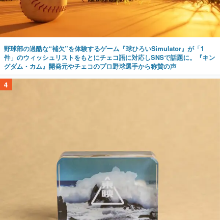
野球部の過酷な“補欠”を体験するゲーム『球ひろいSimulator』が「1
件」のウィッシュリストをもとにチェコ語に対応しSNSで話題に。『キン
グダム・カム』開発元やチェコのプロ野球選手から称賛の声
4