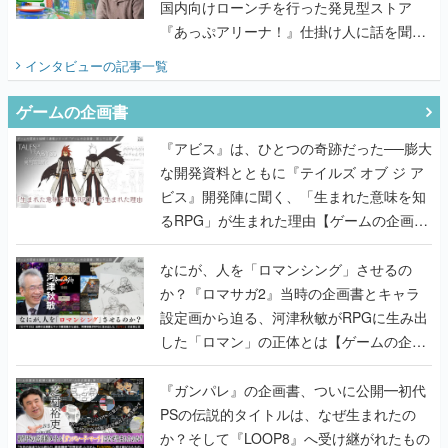
国内向けローンチを行った発見型ストア
『あっぷアリーナ！』仕掛け人に話を聞い
てみた
インタビュー
の記事一覧
ゲームの企画書
『アビス』は、ひとつの奇跡だった──膨大
な開発資料とともに『テイルズ オブ ジ ア
ビス』開発陣に聞く、「生まれた意味を知
るRPG」が生まれた理由【ゲームの企画
書】
なにが、人を「ロマンシング」させるの
か？『ロマサガ2』当時の企画書とキャラ
設定画から迫る、河津秋敏がRPGに生み出
した「ロマン」の正体とは【ゲームの企画
書】
『ガンパレ』の企画書、ついに公開━初代
PSの伝説的タイトルは、なぜ生まれたの
か？そして『LOOP8』へ受け継がれたもの