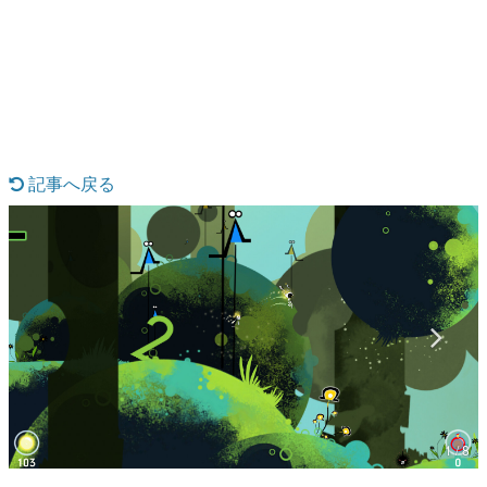
日本のコンテンツ産業やカルチャーに与えた影響を探る企
画です。
日本モバイルゲーム産業史
日本のモバイルゲーム史における主要なトピック・タイト
ルを網羅するほか、開発者へのインタビューや識者による
解説を掲載。約20年の歴史が一望できる決定版！
若ゲのいたり〜ゲームクリエイターの青春〜
『うつヌケ』『ペンと箸』等で知られるマンガ家・田中圭
記事へ戻る
一先生によるゲーム業界レポートマンガです。
なんでゲームは面白い？
ゲーム開発者・hamatsu氏がゲームの魅力を画面や操作の
具体的な形から解き明かしていく、硬派で骨太な評論連載
です。
ゲームが変えた日本語
「経験値」「裏技」「ラスボス」… ゲームにまつわる言葉
の起源や用法の変遷を、コンピューター文化史研究家・タ
イニーP氏が徹底調査。
カテゴリ
1 / 8
特集記事