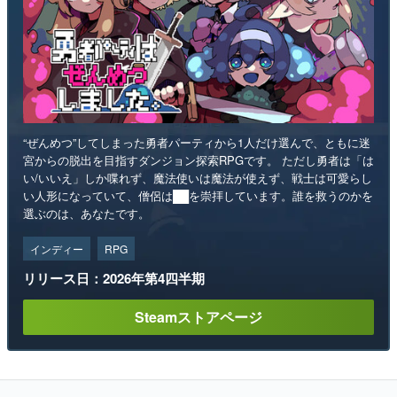
“ぜんめつ”してしまった勇者パーティから1人だけ選んで、ともに迷
宮からの脱出を目指すダンジョン探索RPGです。 ただし勇者は「は
い/いいえ」しか喋れず、魔法使いは魔法が使えず、戦士は可愛らし
い人形になっていて、僧侶は██を崇拝しています。誰を救うのかを
選ぶのは、あなたです。
インディー
RPG
リリース日：2026年第4四半期
Steamストアページ