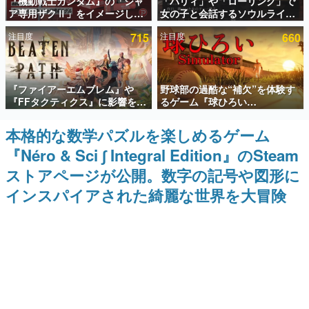
『機動戦士ガンダム』の「シャ
「パリィ」や「ローリング」で
ア専用ザクⅡ」をイメージした
女の子と会話するソウルライク
インタビュー
散水ホースリールが予約開始。
恋愛ゲーム『小早川さんはソウ
注目度
715
注目度
660
本体にはシャアのパーソナルマ
ルライク』無料公開。返事に失
連載・特集一覧
ークやジオン公国軍のエンブレ
敗すると「YOU DIED」
ム、型式番号などを配置
殿堂入り記事
『ファイアーエムブレム』や
野球部の過酷な“補欠”を体験す
SNS拡散数が数千以上！ ページビュー数万以上！ などな
ど。多くの人々に読まれた、電ファミ渾身の“殿堂入り”記
『FFタクティクス』に影響を受
るゲーム『球ひろい
事をまとめました。
けた新作戦略RPG『Beaten
Simulator』が「1件」のウィッ
Path』2027年に発売へ。
シュリストをもとにチェコ語に
本格的な数学パズルを楽しめるゲーム
ゲームの企画書
PC（Steam）、PS5、Xbox、
対応しSNSで話題に。『キング
名作ゲームクリエイターの方々に製作時のエピソードをお
『Néro & Sci ∫ Integral Edition』のSteam
Switch向けにリリース予定
ダム・カム』開発元やチェコの
聞きし、ヒットする企画（ゲーム）とは何か？を探ってい
プロ野球選手から称賛の声
きます。
ストアページが公開。数字の記号や図形に
赫本
インスパイアされた綺麗な世界を大冒険
この物語を解いてはいけない。『赫本』は、〈試験問題〉
の形をした短編ホラー小説集です。
新世代に訊く
これからのデジタルゲーム市場を担う若きクリエイター達
の姿を追い、彼らのルーツと情熱を探っていきます。
ゲーム世代の作家たち
ゲームに多大な影響を受けた作家さんに取材し、ゲームが