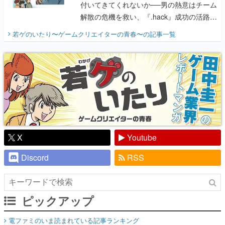
付いてきてくれないか──男の熱意はチーム
解散の危機を救い、『.hack』成功の活路を
開く。業界の快男児・松山 洋に流れる血は
若ゲのいたり〜ゲームクリエイターの青春〜
の記事一覧
『少年ジャンプ』色だった【若ゲのいた
り】
X
Youtube
Discord
RSS
ピックアップ
電ファミのいま読まれている記事ランキング