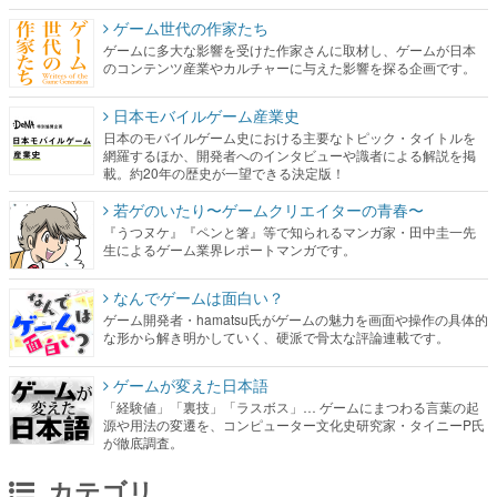
ゲーム世代の作家たち
ゲームに多大な影響を受けた作家さんに取材し、ゲームが日本
のコンテンツ産業やカルチャーに与えた影響を探る企画です。
日本モバイルゲーム産業史
日本のモバイルゲーム史における主要なトピック・タイトルを
網羅するほか、開発者へのインタビューや識者による解説を掲
載。約20年の歴史が一望できる決定版！
若ゲのいたり〜ゲームクリエイターの青春〜
『うつヌケ』『ペンと箸』等で知られるマンガ家・田中圭一先
生によるゲーム業界レポートマンガです。
なんでゲームは面白い？
ゲーム開発者・hamatsu氏がゲームの魅力を画面や操作の具体的
な形から解き明かしていく、硬派で骨太な評論連載です。
ゲームが変えた日本語
「経験値」「裏技」「ラスボス」… ゲームにまつわる言葉の起
源や用法の変遷を、コンピューター文化史研究家・タイニーP氏
が徹底調査。
カテゴリ