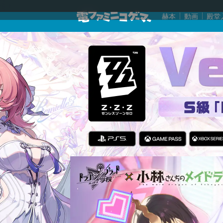
赫本
動画
殿堂