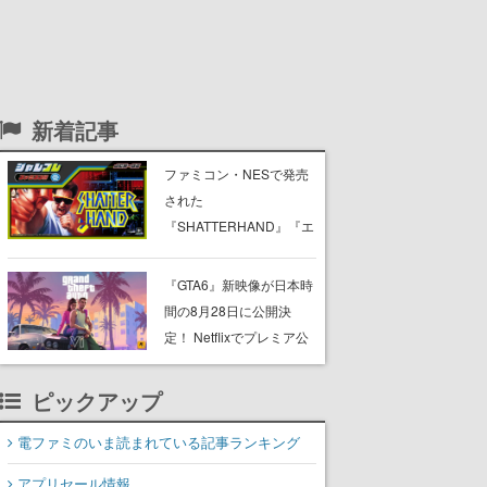
新着記事
ファミコン・NESで発売
された
『SHATTERHAND』『エ
スパ冒険隊 魔王の砦』
『ふしぎなブロビー ブロ
『GTA6』新映像が日本時
バニアの危機』が
間の8月28日に公開決
Nintendo Switchで復刻。
定！ Netflixでプレミア公
「ジャレコレ」シリーズ
開後、YouTubeや公式サ
から3作が発売予定
イトでも公開へ
ピックアップ
電ファミのいま読まれている記事ランキング
アプリセール情報