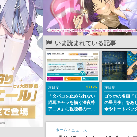
いま読まれている記事
27126
注目度
注目度
「タバコを止められない
ゴッホの名画『
猫耳キャラを描く深夜枠
の星月夜』をあ
アニメ」に視聴者の一部
傘やトートバッ
から批判意見。違法薬物
登場。8月7日21
の使用と思わしき描写も
日間限定で予約
含めて、BPOが議論を交
ホーム
ニュース
わす