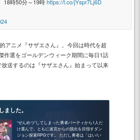
18時50分～19時
https://t.co/jYspr7Lj6D
024
国民的アニメ『サザエさん』。今回は時代を超
傑作選をゴールデンウィーク期間に毎日1話
で放送するのは『サザエさん』始まって以来
しました。
“ぜんめつ”してしまった勇者パーティから1人だ
け選んで、ともに迷宮からの脱出を目指すダン
ジョン探索RPGです。 ただし勇者は「はい/い