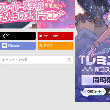
X
Youtube
Discord
RSS