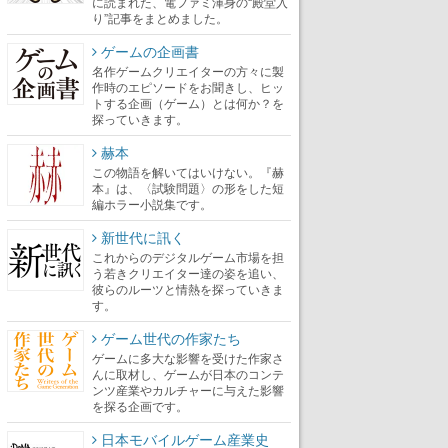
に読まれた、電ファミ渾身の“殿堂入
り”記事をまとめました。
ゲームの企画書
名作ゲームクリエイターの方々に製
作時のエピソードをお聞きし、ヒッ
トする企画（ゲーム）とは何か？を
探っていきます。
赫本
この物語を解いてはいけない。『赫
本』は、〈試験問題〉の形をした短
編ホラー小説集です。
新世代に訊く
これからのデジタルゲーム市場を担
う若きクリエイター達の姿を追い、
彼らのルーツと情熱を探っていきま
す。
ゲーム世代の作家たち
ゲームに多大な影響を受けた作家さ
んに取材し、ゲームが日本のコンテ
ンツ産業やカルチャーに与えた影響
を探る企画です。
日本モバイルゲーム産業史