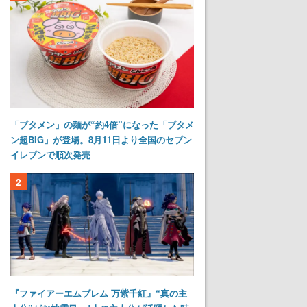
「ブタメン」の麺が“約4倍”になった「ブタメ
ン超BIG」が登場。8月11日より全国のセブン
イレブンで順次発売
2
『ファイアーエムブレム 万紫千紅』“真の主