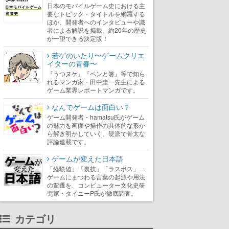
日本のモバイルゲーム史における主
要なトピック・タイトルを網羅する
ほか、開発者へのインタビューや識
者による解説を掲載。約20年の歴史
が一望できる決定版！
若ゲのいたり〜ゲームクリエ
イターの青春〜
『うつヌケ』『ペンと箸』等で知ら
れるマンガ家・田中圭一先生による
ゲーム業界レポートマンガです。
なんでゲームは面白い？
ゲーム開発者・hamatsu氏がゲーム
の魅力を画面や操作の具体的な形か
ら解き明かしていく、硬派で骨太な
評論連載です。
ゲームが変えた日本語
「経験値」「裏技」「ラスボス」…
ゲームにまつわる言葉の起源や用法
の変遷を、コンピューター文化史研
究家・タイニーP氏が徹底調査。
カテゴリ