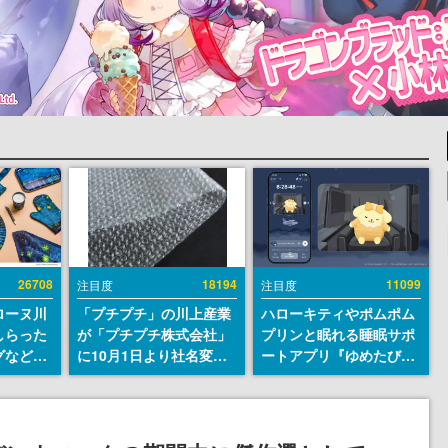
26708
18194
11099
注目度
注目度
ローヌ川
「プチプチ」の川上産業
ハローキティやポムポム
しらった
が「プチプチ株式会社」
プリンと眠れる睡眠サポ
グなどが
に10月1日より社名変更
ートアプリ『ゆめたび』
時より2
へ。創業58年で初めての
が配信中。キャラごとの
販売
変更で、“プチッ”と鳴る
ASMRや目覚ましアラー
おなじみの緩衝材が会社
ムも搭載
の名前に