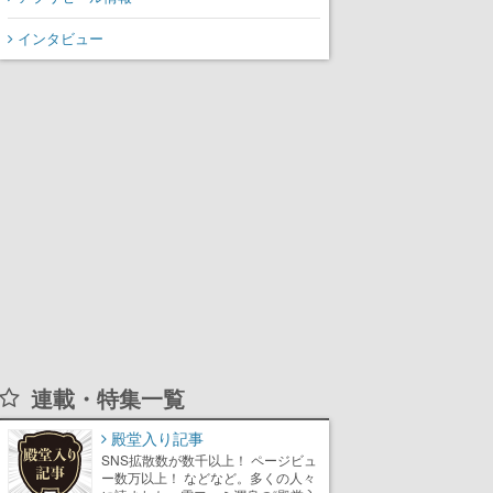
インタビュー
連載・特集一覧
殿堂入り記事
SNS拡散数が数千以上！ ページビュ
ー数万以上！ などなど。多くの人々