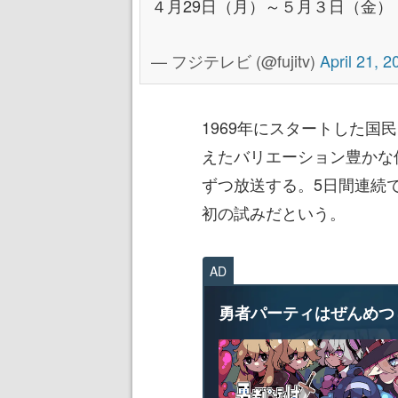
４月29日（月）～５月３日（金） 
— フジテレビ (@fujitv)
April 21, 2
1969年にスタートした
えたバリエーション豊かな
ずつ放送する。5日間連続
初の試みだという。
AD
勇者パーティはぜんめつ