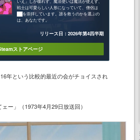
いえ」しか喋れず、魔法使いは魔法が使えず、
戦士は可愛らしい人形になっていて、僧侶は
██を崇拝しています。誰を救うのかを選ぶの
は、あなたです。
リリース日：2026年第4四半期
Steamストアページ
2016年という比較的最近の会がチョイスされ
ェー」（1973年4月29日放送回）