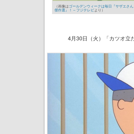
（画像は
ゴールデンウィークは毎日『サザエさん
傑作選』！ – フジテレビ
より）
4月30日（火）「カツオ立た