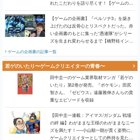
れたこだわりを語り尽くす！【ゲームの企
画書】
【ゲームの企画書】『ペルソナ3』を築き
上げたのは反骨心とリスペクトだった。赤
い企画書のもとに集った“愚連隊”がシリー
ズを生まれ変わらせるまで【橋野桂インタ
ビュー】
ゲームの企画書
の記事一覧
若ゲのいたり〜ゲームクリエイターの青春〜
田中圭一のゲーム業界取材マンガ『若ゲの
いたり』第2巻が発売。『ポケモン』田尻
智さん、『ゼビウス』遠藤雅伸さんらの貴
重なエピソードを収録
【田中圭一連載：アイマス/ガンダム 戦場
の絆 編】わがままな王様のわがままなニー
ズを満たす！──小山順一朗が貫く姿勢に、
ゲームクリエイターとしての矜持を見た