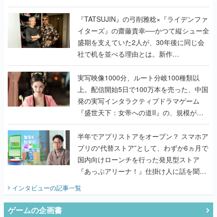
で作り込まれた理由を両ディレクターに聞
く
『TATSUJIN』の弓削雅稔×『ライデンファ
イターズ』の齋藤貴幸──かつて縦シュー全
盛期を支えていた2人が、30年後に同じ会
社で机を並べる理由とは。新作
『TATSUJIN EXTREME』で初タッグを組
んだレジェンド2人に訊く開発秘話
実写映像1000分、ルート分岐100種類以
上。配信開始5日で100万本を売った、中国
発の実写インタラクティブドラマゲーム
『盛世天下：女帝への道II』の、規模が違
うこだわりをプロデューサーに聞いた
半年でアプリストアをオープン？ スマホア
プリの“代替ストア”として、わずか6ヵ月で
国内向けローンチを行った発見型ストア
『あっぷアリーナ！』仕掛け人に話を聞い
てみた
インタビュー
の記事一覧
ゲームの企画書