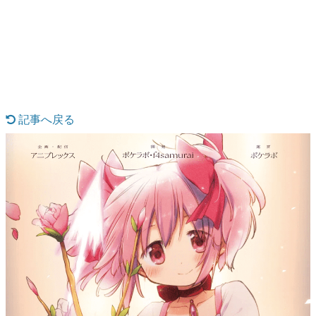
日本のコンテンツ産業やカルチャーに与えた影響を探る企
画です。
日本モバイルゲーム産業史
日本のモバイルゲーム史における主要なトピック・タイト
ルを網羅するほか、開発者へのインタビューや識者による
解説を掲載。約20年の歴史が一望できる決定版！
若ゲのいたり〜ゲームクリエイターの青春〜
『うつヌケ』『ペンと箸』等で知られるマンガ家・田中圭
記事へ戻る
一先生によるゲーム業界レポートマンガです。
なんでゲームは面白い？
ゲーム開発者・hamatsu氏がゲームの魅力を画面や操作の
具体的な形から解き明かしていく、硬派で骨太な評論連載
です。
ゲームが変えた日本語
「経験値」「裏技」「ラスボス」… ゲームにまつわる言葉
の起源や用法の変遷を、コンピューター文化史研究家・タ
イニーP氏が徹底調査。
カテゴリ
特集記事