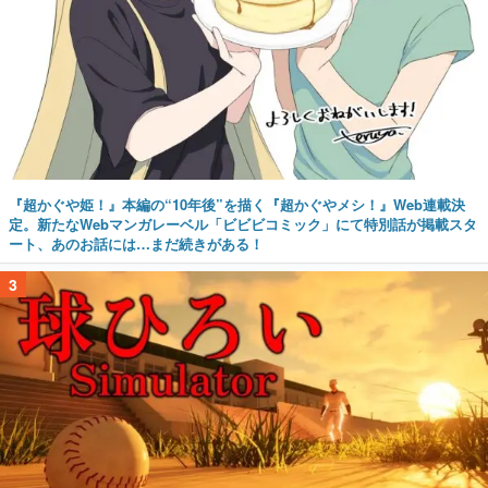
『超かぐや姫！』本編の“10年後”を描く『超かぐやメシ！』Web連載決
定。新たなWebマンガレーベル「ビビビコミック」にて特別話が掲載スタ
ート、あのお話には…まだ続きがある！
3