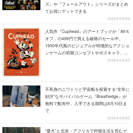
ズ』や『フォールアウト』シリーズがまとめ
てお得にゲットできる
2026年8月8日
人気作『Cuphead』のアートブックが「89％
オフ」の499円で買える破格のセール中。
1930年代風のビジュアルが特徴的なアクショ
ンゲームの初期コンセプトやボスキャラ、ス
テージのイラストも収録
2026年8月8日
不死身のニワトリと宇宙船を探索する“非常に
好評”なサバイバルゲーム『Breathedge』が
無料で配布中。入手できる期間は8月10日ま
で
2026年8月8日
“愛犬”と北米・アフリカで狩猟生活を営むゲ