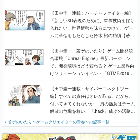
【若ゲのいたり最終回】
【田中圭一連載：バーチャファイター編】
「新しい3D表現のために、軍事技術を採り
入れたい」世界情勢を味方につけて、ゲー
ムに革命をもたらした鈴木 裕の功績【若ゲ
のいたり】
【田中圭一：若ゲのいたり】ゲーム開発統
合環境「Unreal Engine」最新バージョン
で、開発環境はどう変わる？ ゲーム業界向
けソリューションイベント「GTMF2019」
に行って、より理解を深めよう【PR】
【田中圭一連載：サイバーコネクトツー
編】すべての責任はオレが取る。だから、
付いてきてくれないか──男の熱意はチーム
解散の危機を救い、『.hack』成功の活路を
開く。業界の快男児・松山 洋に流れる血は
若ゲのいたり〜ゲームクリエイターの青春〜
の記事一覧
『少年ジャンプ』色だった【若ゲのいた
り】