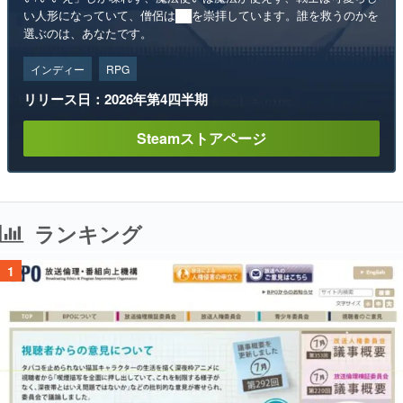
い人形になっていて、僧侶は██を崇拝しています。誰を救うのかを
選ぶのは、あなたです。
インディー
RPG
リリース日：2026年第4四半期
Steamストアページ
ランキング
1