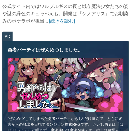
公式サイト内ではワルプルギスの夜と戦う魔法少女たちの姿
や謎の緑色のキュゥべえも。開発は『シノアリス』でお馴染
みのポケラボが担当...
[続きを読む]
AD
勇者パーティはぜんめつしました。
“ぜんめつ”してしまった勇者パーティから1人だけ選んで、ともに迷
宮からの脱出を目指すダンジョン探索RPGです。 ただし勇者は「は
い/いいえ」しか喋れず、魔法使いは魔法が使えず、戦士は可愛らし