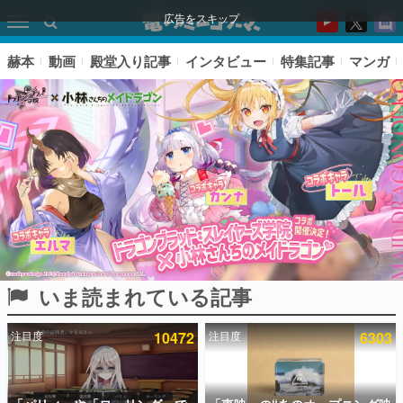
広告をスキップ
赫本
動画
殿堂入り記事
インタビュー
特集記事
マンガ
いま読まれている記事
ピックアップ
注目度
10472
注目度
6303
電ファミのいま読まれている記事ランキング
アプリセール情報