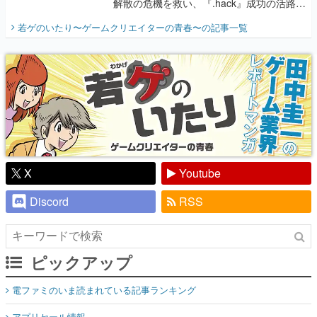
解散の危機を救い、『.hack』成功の活路を
開く。業界の快男児・松山 洋に流れる血は
若ゲのいたり〜ゲームクリエイターの青春〜
の記事一覧
『少年ジャンプ』色だった【若ゲのいた
り】
X
Youtube
Discord
RSS
ピックアップ
電ファミのいま読まれている記事ランキング
アプリセール情報