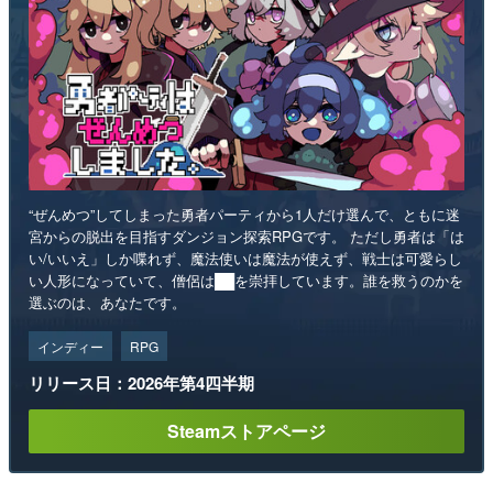
“ぜんめつ”してしまった勇者パーティから1人だけ選んで、ともに迷
宮からの脱出を目指すダンジョン探索RPGです。 ただし勇者は「は
い/いいえ」しか喋れず、魔法使いは魔法が使えず、戦士は可愛らし
い人形になっていて、僧侶は██を崇拝しています。誰を救うのかを
選ぶのは、あなたです。
インディー
RPG
リリース日：2026年第4四半期
Steamストアページ