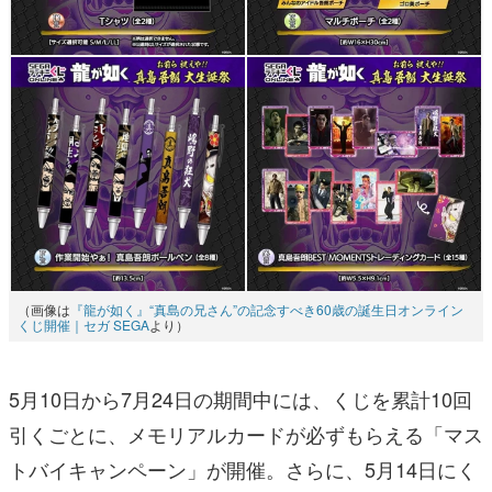
（画像は
『龍が如く』“真島の兄さん”の記念すべき60歳の誕生日オンライン
くじ開催｜セガ SEGA
より）
5月10日から7月24日の期間中には、くじを累計10回
引くごとに、メモリアルカードが必ずもらえる「マス
トバイキャンペーン」が開催。さらに、5月14日にく