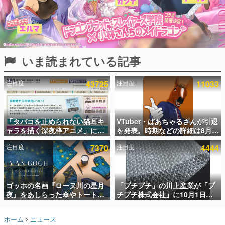
インタビュー
連載・特集一覧
殿堂入り記事
いま読まれている記事
SNS拡散数が数千以上！ ページビュー数万以上！ などな
ど。多くの人々に読まれた、電ファミ渾身の“殿堂入り”記
事をまとめました。
注目度
43725
注目度
11033
ゲームの企画書
名作ゲームクリエイターの方々に製作時のエピソードをお
聞きし、ヒットする企画（ゲーム）とは何か？を探ってい
「タバコを止められない猫耳キ
VTuber・ばあちゃるさんが引退
きます。
ャラを描く深夜枠アニメ」に視
を発表。時期などの詳細は8月9
赫本
聴者の一部から批判意見。違法
日15時からの配信で説明
この物語を解いてはいけない。『赫本』は、〈試験問題〉
注目度
7370
注目度
4444
薬物の使用と思しき描写も含め
の形をした短編ホラー小説集です。
て、BPOが議論を交わす
新世代に訊く
ゴッホの名画『ローヌ川の星月
「プチプチ」の川上産業が「プ
これからのデジタルゲーム市場を担う若きクリエイター達
の姿を追い、彼らのルーツと情熱を探っていきます。
夜』をあしらった傘やトートバ
チプチ株式会社」に10月1日よ
ッグなどが登場。8月7日21時よ
り社名変更へ。創業58年で初め
り2日間限定で予約販売
ての変更で、“プチッ”と鳴るお
ゲーム世代の作家たち
ホーム
ニュース
なじみの緩衝材が会社の名前に
ゲームに多大な影響を受けた作家さんに取材し、ゲームが