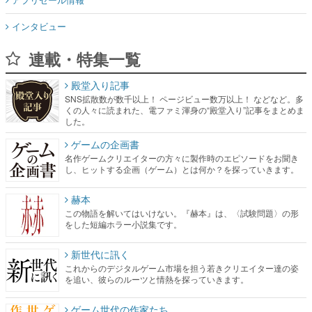
インタビュー
連載・特集一覧
殿堂入り記事
SNS拡散数が数千以上！ ページビュー数万以上！ などなど。多
くの人々に読まれた、電ファミ渾身の“殿堂入り”記事をまとめま
した。
ゲームの企画書
名作ゲームクリエイターの方々に製作時のエピソードをお聞き
し、ヒットする企画（ゲーム）とは何か？を探っていきます。
赫本
この物語を解いてはいけない。『赫本』は、〈試験問題〉の形
をした短編ホラー小説集です。
新世代に訊く
これからのデジタルゲーム市場を担う若きクリエイター達の姿
を追い、彼らのルーツと情熱を探っていきます。
ゲーム世代の作家たち