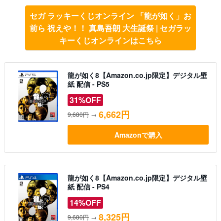
セガ ラッキーくじオンライン 「龍が如く」お
前ら 祝えや！！ 真島吾朗 大生誕祭 | セガラッ
キーくじオンラインはこちら
龍が如く8【Amazon.co.jp限定】デジタル壁
紙 配信 - PS5
31%OFF
6,662円
9,680円
→
Amazonで購入
龍が如く8【Amazon.co.jp限定】デジタル壁
紙 配信 - PS4
14%OFF
8,325円
9,680円
→