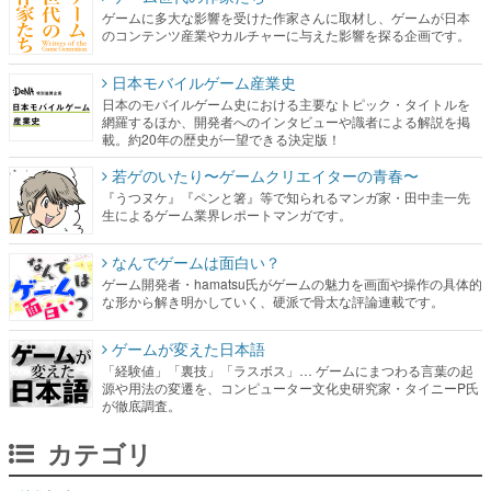
ゲームに多大な影響を受けた作家さんに取材し、ゲームが日本
のコンテンツ産業やカルチャーに与えた影響を探る企画です。
日本モバイルゲーム産業史
日本のモバイルゲーム史における主要なトピック・タイトルを
網羅するほか、開発者へのインタビューや識者による解説を掲
載。約20年の歴史が一望できる決定版！
若ゲのいたり〜ゲームクリエイターの青春〜
『うつヌケ』『ペンと箸』等で知られるマンガ家・田中圭一先
生によるゲーム業界レポートマンガです。
なんでゲームは面白い？
ゲーム開発者・hamatsu氏がゲームの魅力を画面や操作の具体的
な形から解き明かしていく、硬派で骨太な評論連載です。
ゲームが変えた日本語
「経験値」「裏技」「ラスボス」… ゲームにまつわる言葉の起
源や用法の変遷を、コンピューター文化史研究家・タイニーP氏
が徹底調査。
カテゴリ