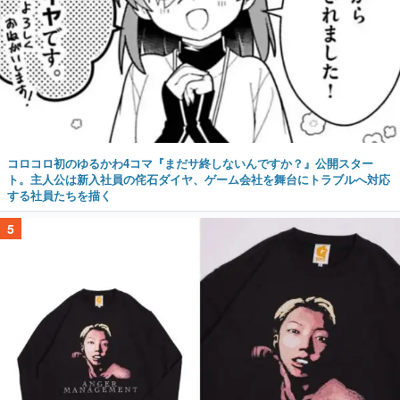
コロコロ初のゆるかわ4コマ『まだサ終しないんですか？』公開スター
ト。主人公は新入社員の侘石ダイヤ、ゲーム会社を舞台にトラブルへ対応
する社員たちを描く
5