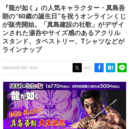
日本のコンテンツ産業やカルチャーに与えた影響を探る企
『龍が如く』の人気キャラクター・真島吾
画です。
朗の“60歳の誕生日”を祝うオンラインくじ
日本モバイルゲーム産業史
が販売開始。「真島建設の社歌」がデザイ
日本のモバイルゲーム史における主要なトピック・タイト
ルを網羅するほか、開発者へのインタビューや識者による
ンされた湯呑やサイズ感のあるアクリル
解説を掲載。約20年の歴史が一望できる決定版！
スタンド、タペストリー、Tシャツなどが
若ゲのいたり〜ゲームクリエイターの青春〜
『うつヌケ』『ペンと箸』等で知られるマンガ家・田中圭
ラインナップ
一先生によるゲーム業界レポートマンガです。
なんでゲームは面白い？
2024年5月10日 18:31
反応
ゲーム開発者・hamatsu氏がゲームの魅力を画面や操作の
具体的な形から解き明かしていく、硬派で骨太な評論連載
です。
ゲームが変えた日本語
「経験値」「裏技」「ラスボス」… ゲームにまつわる言葉
の起源や用法の変遷を、コンピューター文化史研究家・タ
イニーP氏が徹底調査。
カテゴリ
特集記事