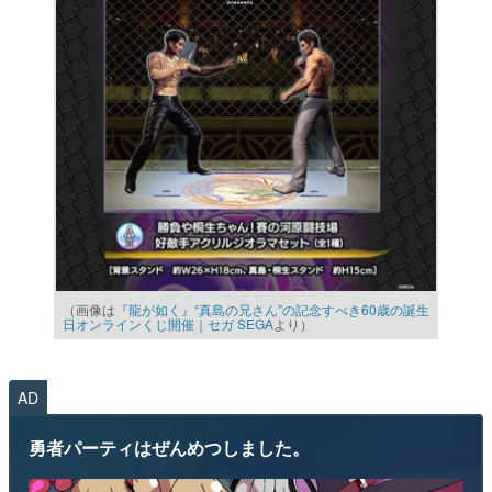
（画像は
『龍が如く』“真島の兄さん”の記念すべき60歳の誕生
日オンラインくじ開催｜セガ SEGA
より）
AD
勇者パーティはぜんめつしました。