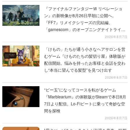
『ファイナルファンタジーⅦ リベレーショ
ン』の新映像が8月26日早朝に公開へ。
『FF7』リメイクシリーズの完結編、
「gamescom」のオープニングナイトライブ
にてディレクターの浜口直樹氏が登壇する予
2026年8月7日
定
「けもの」たちが通う小さなヘアサロンを営
むゲーム『けものたちの髪切り屋』体験版が
配信開始。悩みを持ったお客様と会話を交わ
し“本当に望んでる髪型”を見つけ出す
2026年8月7日
“ビー玉”になってコースを転がるゲーム
『Marblearium』の体験版がSteamで本日8月
7日より配信。Lo-Fiビートに乗って奇妙な空
間を探検
2026年8月7日