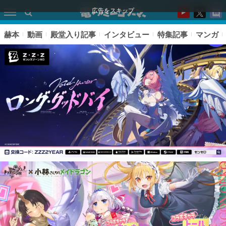
広告をスキップ
赫本
動画
殿堂入り記事
インタビュー
特集記事
マンガ
ピックアップ
電ファミのいま読まれている記事ランキング
アプリセール情報