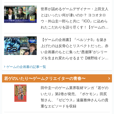
世界が認めるゲームデザイナー・上田文人
とはいったい何が凄いのか？ ヨコオタロ
ウ・外山圭一郎らと共に『ICO』に込めら
れたこだわりを語り尽くす！【ゲームの企
画書】
【ゲームの企画書】『ペルソナ3』を築き
上げたのは反骨心とリスペクトだった。赤
い企画書のもとに集った“愚連隊”がシリー
ズを生まれ変わらせるまで【橋野桂インタ
ビュー】
ゲームの企画書
の記事一覧
若ゲのいたり〜ゲームクリエイターの青春〜
田中圭一のゲーム業界取材マンガ『若ゲの
いたり』第2巻が発売。『ポケモン』田尻
智さん、『ゼビウス』遠藤雅伸さんらの貴
重なエピソードを収録