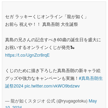
セガ ラッキーくじオンライン「龍が如く」
お前ら 祝えや！！ 真島吾朗 大生誕祭
真島の兄さんの記念すべき60歳の誕生日を盛大に
お祝いするオンラインくじが発売🐍
https://t.co/UgnZcr8rqE
くじのために描き下ろした真島吾朗の新キャラ絵
グッズや強力なキャンペーンも実施！
#真島吾朗生
誕祭2024
pic.twitter.com/vkWO9bdzwv
— 龍が如くスタジオ 公式 (@ryugagotoku)
May
10, 2024