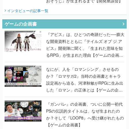
おそうじ』が生まれるまで【開発座談会】
インタビュー
の記事一覧
ゲームの企画書
『アビス』は、ひとつの奇跡だった──膨大
な開発資料とともに『テイルズ オブ ジ ア
ビス』開発陣に聞く、「生まれた意味を知
るRPG」が生まれた理由【ゲームの企画
書】
なにが、人を「ロマンシング」させるの
か？『ロマサガ2』当時の企画書とキャラ
設定画から迫る、河津秋敏がRPGに生み出
した「ロマン」の正体とは【ゲームの企画
書】
『ガンパレ』の企画書、ついに公開━初代
PSの伝説的タイトルは、なぜ生まれたの
か？そして『LOOP8』へ受け継がれたもの
【ゲームの企画書】