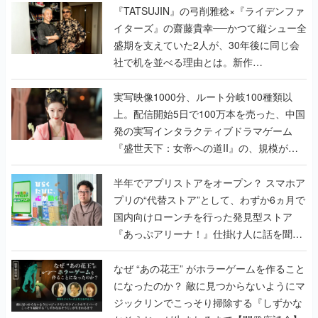
く
『TATSUJIN』の弓削雅稔×『ライデンファ
イターズ』の齋藤貴幸──かつて縦シュー全
盛期を支えていた2人が、30年後に同じ会
社で机を並べる理由とは。新作
『TATSUJIN EXTREME』で初タッグを組
んだレジェンド2人に訊く開発秘話
実写映像1000分、ルート分岐100種類以
上。配信開始5日で100万本を売った、中国
発の実写インタラクティブドラマゲーム
『盛世天下：女帝への道II』の、規模が違
うこだわりをプロデューサーに聞いた
半年でアプリストアをオープン？ スマホア
プリの“代替ストア”として、わずか6ヵ月で
国内向けローンチを行った発見型ストア
『あっぷアリーナ！』仕掛け人に話を聞い
てみた
なぜ “あの花王” がホラーゲームを作ること
になったのか？ 敵に見つからないようにマ
ジックリンでこっそり掃除する『しずかな