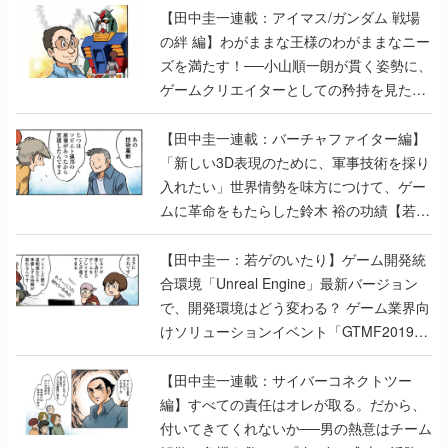
【田中圭一連載：アイマス/ガンダム 戦場
の絆 編】わがままな王様のわがままなニー
ズを満たす！──小山順一朗が貫く姿勢に、
ゲームクリエイターとしての矜持を見た
【若ゲのいたり最終回】
【田中圭一連載：バーチャファイター編】
「新しい3D表現のために、軍事技術を採り
入れたい」世界情勢を味方につけて、ゲー
ムに革命をもたらした鈴木 裕の功績【若ゲ
のいたり】
【田中圭一：若ゲのいたり】ゲーム開発統
合環境「Unreal Engine」最新バージョン
で、開発環境はどう変わる？ ゲーム業界向
けソリューションイベント「GTMF2019」
に行って、より理解を深めよう【PR】
【田中圭一連載：サイバーコネクトツー
編】すべての責任はオレが取る。だから、
付いてきてくれないか──男の熱意はチーム