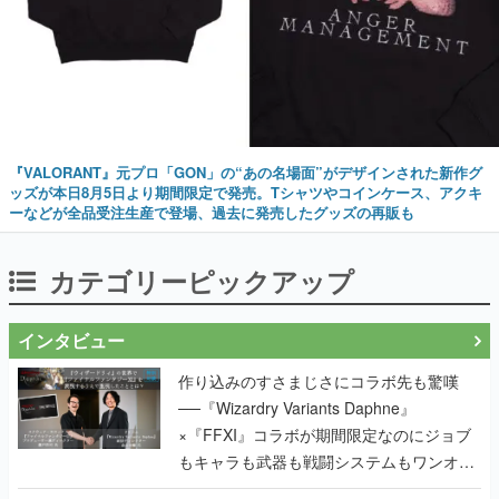
『VALORANT』元プロ「GON」の“あの名場面”がデザインされた新作グ
ッズが本日8月5日より期間限定で発売。Tシャツやコインケース、アクキ
ーなどが全品受注生産で登場、過去に発売したグッズの再販も
カテゴリーピックアップ
インタビュー
作り込みのすさまじさにコラボ先も驚嘆
──『Wizardry Variants Daphne』
×『FFXI』コラボが期間限定なのにジョブ
もキャラも武器も戦闘システムもワンオフ
で作り込まれた理由を両ディレクターに聞