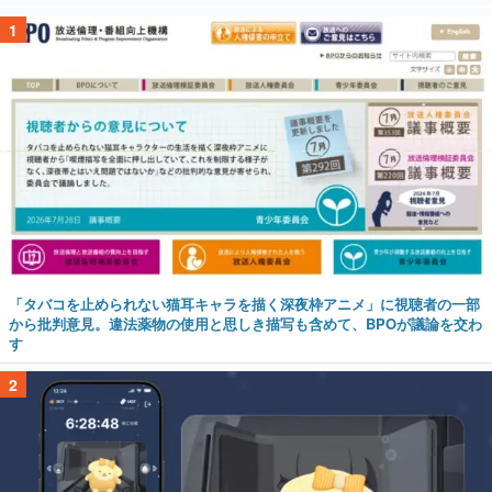
1
「タバコを止められない猫耳キャラを描く深夜枠アニメ」に視聴者の一部
から批判意見。違法薬物の使用と思しき描写も含めて、BPOが議論を交わ
す
2