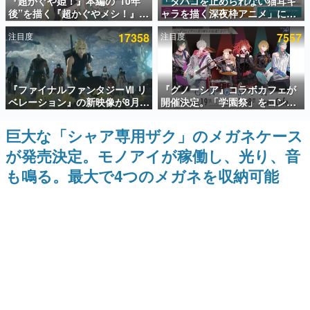
『超かぐや姫！』本編の“10年
「タバコを止められない猫耳キ
後”を描く『超かぐやメシ！』
ャラを描く深夜枠アニメ」に視
インタビュー
Web連載決定。新たなWebマン
聴者の一部から批判意見。違法
注目度
17358
注目度
7557
ガレーベル「ビビビコミック」
薬物の使用と思しき描写も含め
連載・特集一覧
にて特別話が掲載スタート、あ
て、BPOが議論を交わす
のお話には…まだ続きがある！
殿堂入り記事
『ファイナルファンタジーⅦ リ
『グノーシア』コラボカフェが
SNS拡散数が数千以上！ ページビュー数万以上！ などな
ど。多くの人々に読まれた、電ファミ渾身の“殿堂入り”記
ベレーション』の新映像が8月
開催決定。「学園祭」をコンセ
事をまとめました。
26日早朝に公開へ。『FF7』リ
プトに、模擬店やセツやSQ、ラ
メイクシリーズの完結編、
キオたちが学祭バンドを楽しむ
巨大な「シャア専用ザク」のメガネケース
ゲームの企画書
「gamescom」のオープニング
様子を切り取った新グッズが展
名作ゲームクリエイターの方々に製作時のエピソードをお
が発売決定。モノアイが稼働し、光り、音
ナイトライブにてディレクター
開
聞きし、ヒットする企画（ゲーム）とは何か？を探ってい
の浜口直樹氏が登壇する予定
きます。
も鳴る。最大で4つのメガネを収納可能
赫本
この物語を解いてはいけない。『赫本』は、〈試験問題〉
の形をした短編ホラー小説集です。
新世代に訊く
これからのデジタルゲーム市場を担う若きクリエイター達
の姿を追い、彼らのルーツと情熱を探っていきます。
ゲーム世代の作家たち
ゲームに多大な影響を受けた作家さんに取材し、ゲームが