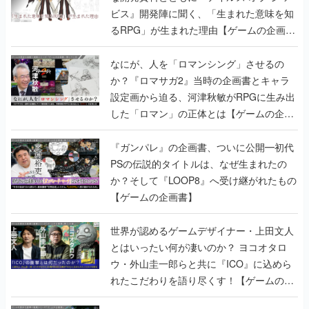
ビス』開発陣に聞く、「生まれた意味を知
るRPG」が生まれた理由【ゲームの企画
書】
なにが、人を「ロマンシング」させるの
か？『ロマサガ2』当時の企画書とキャラ
設定画から迫る、河津秋敏がRPGに生み出
した「ロマン」の正体とは【ゲームの企画
書】
『ガンパレ』の企画書、ついに公開━初代
PSの伝説的タイトルは、なぜ生まれたの
か？そして『LOOP8』へ受け継がれたもの
【ゲームの企画書】
世界が認めるゲームデザイナー・上田文人
とはいったい何が凄いのか？ ヨコオタロ
ウ・外山圭一郎らと共に『ICO』に込めら
れたこだわりを語り尽くす！【ゲームの企
画書】