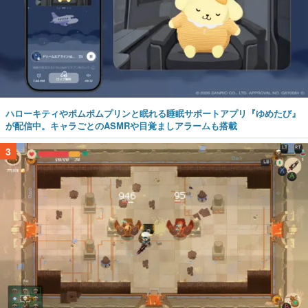
ハローキティやポムポムプリンと眠れる睡眠サポートアプリ『ゆめたび』
が配信中。キャラごとのASMRや目覚ましアラームも搭載
3