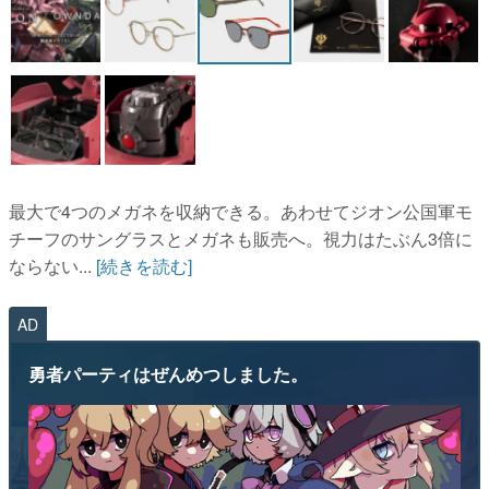
マンガ
女性向け
アプリレビュー
その他
最大で4つのメガネを収納できる。あわせてジオン公国軍モ
電ファミニコゲーマーとは？
チーフのサングラスとメガネも販売へ。視力はたぶん3倍に
ならない...
[続きを読む]
運営：株式会社マレ
AD
勇者パーティはぜんめつしました。