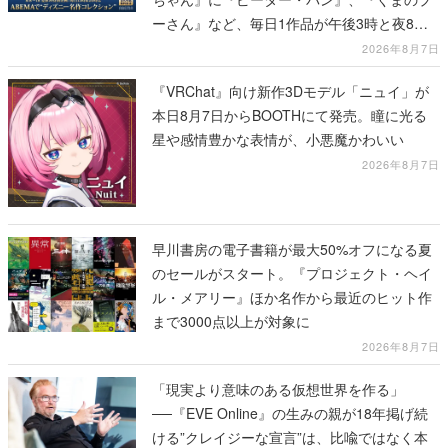
ーさん』など、毎日1作品が午後3時と夜8時
に2回放送
2026年8月7日
『VRChat』向け新作3Dモデル「ニュイ」が
本日8月7日からBOOTHにて発売。瞳に光る
星や感情豊かな表情が、小悪魔かわいい
2026年8月7日
早川書房の電子書籍が最大50%オフになる夏
のセールがスタート。『プロジェクト・ヘイ
ル・メアリー』ほか名作から最近のヒット作
まで3000点以上が対象に
2026年8月7日
「現実より意味のある仮想世界を作る」
──『EVE Online』の生みの親が18年掲げ続
ける”クレイジーな宣言”は、比喩ではなく本