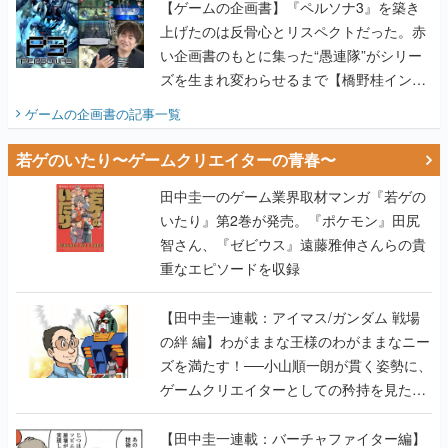
【ゲームの企画書】『ペルソナ3』を築き
上げたのは反骨心とリスペクトだった。赤
い企画書のもとに集った“愚連隊”がシリー
ズを生まれ変わらせるまで【橋野桂インタ
ビュー】
ゲームの企画書
の記事一覧
若ゲのいたり〜ゲームクリエイターの青春〜
田中圭一のゲーム業界取材マンガ『若ゲの
いたり』第2巻が発売。『ポケモン』田尻
智さん、『ゼビウス』遠藤雅伸さんらの貴
重なエピソードを収録
【田中圭一連載：アイマス/ガンダム 戦場
の絆 編】わがままな王様のわがままなニー
ズを満たす！──小山順一朗が貫く姿勢に、
ゲームクリエイターとしての矜持を見た
【若ゲのいたり最終回】
【田中圭一連載：バーチャファイター編】