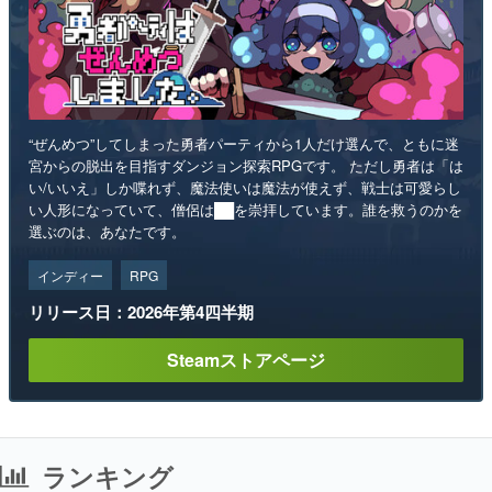
“ぜんめつ”してしまった勇者パーティから1人だけ選んで、ともに迷
宮からの脱出を目指すダンジョン探索RPGです。 ただし勇者は「は
い/いいえ」しか喋れず、魔法使いは魔法が使えず、戦士は可愛らし
い人形になっていて、僧侶は██を崇拝しています。誰を救うのかを
選ぶのは、あなたです。
インディー
RPG
リリース日：2026年第4四半期
Steamストアページ
ランキング