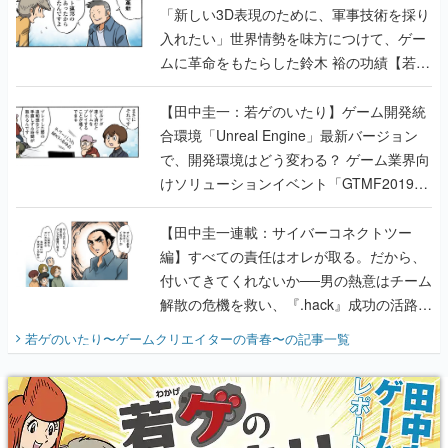
「新しい3D表現のために、軍事技術を採り
入れたい」世界情勢を味方につけて、ゲー
ムに革命をもたらした鈴木 裕の功績【若ゲ
のいたり】
【田中圭一：若ゲのいたり】ゲーム開発統
合環境「Unreal Engine」最新バージョン
で、開発環境はどう変わる？ ゲーム業界向
けソリューションイベント「GTMF2019」
に行って、より理解を深めよう【PR】
【田中圭一連載：サイバーコネクトツー
編】すべての責任はオレが取る。だから、
付いてきてくれないか──男の熱意はチーム
解散の危機を救い、『.hack』成功の活路を
開く。業界の快男児・松山 洋に流れる血は
若ゲのいたり〜ゲームクリエイターの青春〜
の記事一覧
『少年ジャンプ』色だった【若ゲのいた
り】