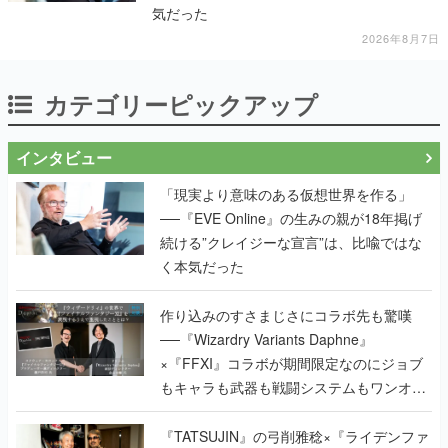
気だった
2026年8月7日
カテゴリーピックアップ
インタビュー
「現実より意味のある仮想世界を作る」
──『EVE Online』の生みの親が18年掲げ
続ける”クレイジーな宣言”は、比喩ではな
く本気だった
作り込みのすさまじさにコラボ先も驚嘆
──『Wizardry Variants Daphne』
×『FFXI』コラボが期間限定なのにジョブ
もキャラも武器も戦闘システムもワンオフ
で作り込まれた理由を両ディレクターに聞
く
『TATSUJIN』の弓削雅稔×『ライデンファ