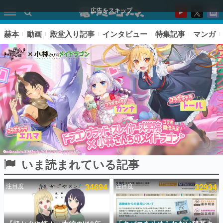
広告をスキップ
赫本
動画
殿堂入り記事
インタビュー
特集記事
マンガ
いま読まれている記事
ピックアップ
注目度
34694
注目度
32934
電ファミのいま読まれている記事ランキング
アプリセール情報