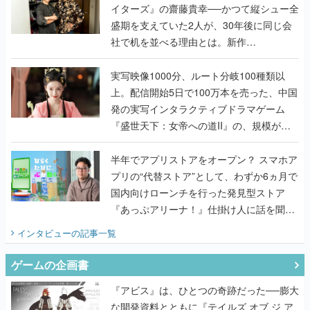
イターズ』の齋藤貴幸──かつて縦シュー全
盛期を支えていた2人が、30年後に同じ会
社で机を並べる理由とは。新作
『TATSUJIN EXTREME』で初タッグを組
んだレジェンド2人に訊く開発秘話
実写映像1000分、ルート分岐100種類以
上。配信開始5日で100万本を売った、中国
発の実写インタラクティブドラマゲーム
『盛世天下：女帝への道II』の、規模が違
うこだわりをプロデューサーに聞いた
半年でアプリストアをオープン？ スマホア
プリの“代替ストア”として、わずか6ヵ月で
国内向けローンチを行った発見型ストア
『あっぷアリーナ！』仕掛け人に話を聞い
てみた
インタビュー
の記事一覧
ゲームの企画書
『アビス』は、ひとつの奇跡だった──膨大
な開発資料とともに『テイルズ オブ ジ ア