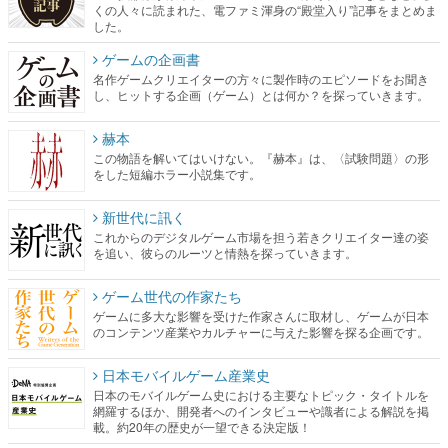
くの人々に読まれた、電ファミ渾身の“殿堂入り”記事をまとめま
した。
ゲームの企画書
名作ゲームクリエイターの方々に製作時のエピソードをお聞き
し、ヒットする企画（ゲーム）とは何か？を探っていきます。
赫本
この物語を解いてはいけない。『赫本』は、〈試験問題〉の形
をした短編ホラー小説集です。
新世代に訊く
これからのデジタルゲーム市場を担う若きクリエイター達の姿
を追い、彼らのルーツと情熱を探っていきます。
ゲーム世代の作家たち
ゲームに多大な影響を受けた作家さんに取材し、ゲームが日本
のコンテンツ産業やカルチャーに与えた影響を探る企画です。
日本モバイルゲーム産業史
日本のモバイルゲーム史における主要なトピック・タイトルを
網羅するほか、開発者へのインタビューや識者による解説を掲
載。約20年の歴史が一望できる決定版！