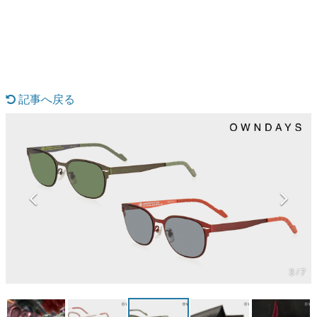
日本のコンテンツ産業やカルチャーに与えた影響を探る企
画です。
日本モバイルゲーム産業史
日本のモバイルゲーム史における主要なトピック・タイト
ルを網羅するほか、開発者へのインタビューや識者による
解説を掲載。約20年の歴史が一望できる決定版！
記事へ戻る
若ゲのいたり〜ゲームクリエイターの青春〜
『うつヌケ』『ペンと箸』等で知られるマンガ家・田中圭
一先生によるゲーム業界レポートマンガです。
なんでゲームは面白い？
ゲーム開発者・hamatsu氏がゲームの魅力を画面や操作の
具体的な形から解き明かしていく、硬派で骨太な評論連載
です。
ゲームが変えた日本語
「経験値」「裏技」「ラスボス」… ゲームにまつわる言葉
の起源や用法の変遷を、コンピューター文化史研究家・タ
イニーP氏が徹底調査。
3 / 7
カテゴリ
特集記事