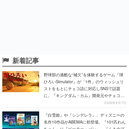
新着記事
野球部の過酷な“補欠”を体験するゲーム『球
ひろいSimulator』が「1件」のウィッシュリ
ストをもとにチェコ語に対応しSNSで話題
に。『キングダム・カム』開発元やチェコの
プロ野球選手から称賛の声
2026年8月7日
『白雪姫』や『シンデレラ』、ディズニーの
名作10作品がABEMAに初登場。『101匹わん
ちゃん』に『ピーター・パン』、『くまのプ