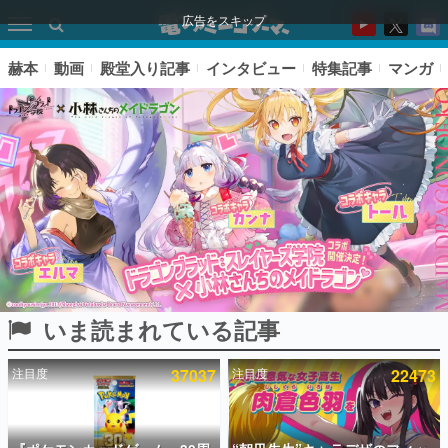
広告をスキップ
赫本
動画
殿堂入り記事
インタビュー
特集記事
マンガ
いま読まれている記事
ピックアップ
注目度
37037
注目度
22473
電ファミのいま読まれている記事ランキング
アプリセール情報