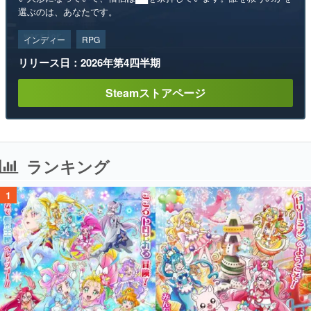
選ぶのは、あなたです。
インディー
RPG
リリース日：2026年第4四半期
Steamストアページ
ランキング
1