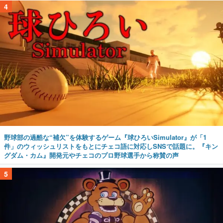
4
野球部の過酷な“補欠”を体験するゲーム『球ひろいSimulator』が「1
件」のウィッシュリストをもとにチェコ語に対応しSNSで話題に。『キン
グダム・カム』開発元やチェコのプロ野球選手から称賛の声
5