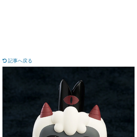
日本のコンテンツ産業やカルチャーに与えた影響を探る企
画です。
日本モバイルゲーム産業史
日本のモバイルゲーム史における主要なトピック・タイト
ルを網羅するほか、開発者へのインタビューや識者による
解説を掲載。約20年の歴史が一望できる決定版！
若ゲのいたり〜ゲームクリエイターの青春〜
『うつヌケ』『ペンと箸』等で知られるマンガ家・田中圭
一先生によるゲーム業界レポートマンガです。
記事へ戻る
なんでゲームは面白い？
ゲーム開発者・hamatsu氏がゲームの魅力を画面や操作の
具体的な形から解き明かしていく、硬派で骨太な評論連載
です。
ゲームが変えた日本語
「経験値」「裏技」「ラスボス」… ゲームにまつわる言葉
の起源や用法の変遷を、コンピューター文化史研究家・タ
イニーP氏が徹底調査。
カテゴリ
特集記事