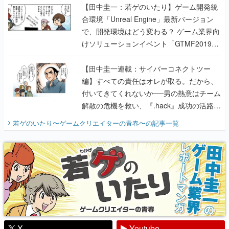
【田中圭一：若ゲのいたり】ゲーム開発統
合環境「Unreal Engine」最新バージョン
で、開発環境はどう変わる？ ゲーム業界向
けソリューションイベント「GTMF2019」
に行って、より理解を深めよう【PR】
【田中圭一連載：サイバーコネクトツー
編】すべての責任はオレが取る。だから、
付いてきてくれないか──男の熱意はチーム
解散の危機を救い、『.hack』成功の活路を
開く。業界の快男児・松山 洋に流れる血は
若ゲのいたり〜ゲームクリエイターの青春〜
の記事一覧
『少年ジャンプ』色だった【若ゲのいた
り】
X
Youtube