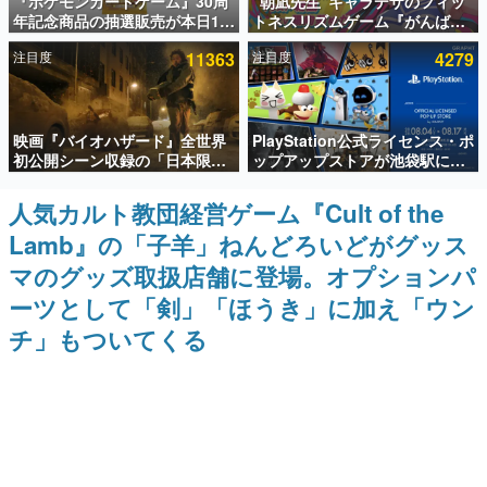
『ポケモンカードゲーム』30周
“朝凪先生”キャラデザのフィッ
年記念商品の抽選販売が本日12
トネスリズムゲーム『がんば
インタビュー
時より開始。拡張パック「30th
れ！チアリズム』Steamストア
注目度
11363
注目度
4279
CELEBRATION」のボックス
ページが公開。キャラクターの
連載・特集一覧
に、「プレミアムデッキセット
CVは陽向葵ゅかさん
エーフィ・ブラッキー」
「FUTURISTIC BOX」の計3商
殿堂入り記事
品
映画『バイオハザード』全世界
PlayStation公式ライセンス・ポ
SNS拡散数が数千以上！ ページビュー数万以上！ などな
ど。多くの人々に読まれた、電ファミ渾身の“殿堂入り”記
初公開シーン収録の「日本限
ップアップストアが池袋駅にて
事をまとめました。
定」予告映像が解禁。バイオの
期間限定で開催。夏のアパレル
日（8月10日）にあわせて、
や『ブラッドボーン』の新作ア
人気カルト教団経営ゲーム『Cult of the
ゲームの企画書
「ラクーンシティ総合病院」へ
イテムが登場
名作ゲームクリエイターの方々に製作時のエピソードをお
Lamb』の「子羊」ねんどろいどがグッス
行く配達人の姿が披露
聞きし、ヒットする企画（ゲーム）とは何か？を探ってい
きます。
マのグッズ取扱店舗に登場。オプションパ
赫本
ーツとして「剣」「ほうき」に加え「ウン
この物語を解いてはいけない。『赫本』は、〈試験問題〉
チ」もついてくる
の形をした短編ホラー小説集です。
新世代に訊く
これからのデジタルゲーム市場を担う若きクリエイター達
の姿を追い、彼らのルーツと情熱を探っていきます。
ゲーム世代の作家たち
ゲームに多大な影響を受けた作家さんに取材し、ゲームが