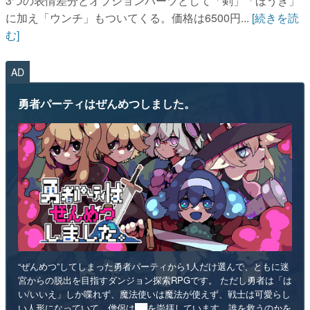
3つの表情差分とオプションパーツとして「剣」「ほうき」
に加え「ウンチ」もついてくる。価格は6500円...
[続きを読
む]
AD
勇者パーティはぜんめつしました。
“ぜんめつ”してしまった勇者パーティから1人だけ選んで、ともに迷
宮からの脱出を目指すダンジョン探索RPGです。 ただし勇者は「は
い/いいえ」しか喋れず、魔法使いは魔法が使えず、戦士は可愛らし
い人形になっていて、僧侶は██を崇拝しています。誰を救うのかを