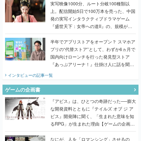
んだレジェンド2人に訊く開発秘話
実写映像1000分、ルート分岐100種類以
上。配信開始5日で100万本を売った、中国
発の実写インタラクティブドラマゲーム
『盛世天下：女帝への道II』の、規模が違
うこだわりをプロデューサーに聞いた
半年でアプリストアをオープン？ スマホア
プリの“代替ストア”として、わずか6ヵ月で
国内向けローンチを行った発見型ストア
『あっぷアリーナ！』仕掛け人に話を聞い
てみた
インタビュー
の記事一覧
ゲームの企画書
『アビス』は、ひとつの奇跡だった──膨大
な開発資料とともに『テイルズ オブ ジ ア
ビス』開発陣に聞く、「生まれた意味を知
るRPG」が生まれた理由【ゲームの企画
書】
なにが、人を「ロマンシング」させるの