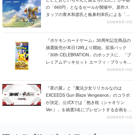
の「660円」となるセールが開催中。原作ス
タッフの青木和彦氏と板鼻利幸氏による「ビ
ビ」の前日譚
2026年8月10日
『ポケモンカードゲーム』30周年記念商品の
抽選販売が本日12時より開始。拡張パック
「30th CELEBRATION」のボックスに、「プ
レミアムデッキセット エーフィ・ブラッキ
ー」「FUTURISTIC BOX」の計3商品
2026年8月10日
『星の翼』と『魔法少女リリカルなのは
EXCEEDS Gun Blaze Vengeance』のコラボ
が決定。公式Xでは「抱き枕（シャオリン
Ver.）」を抽選3名にプレゼントする企画を実
施中
2026年8月10日