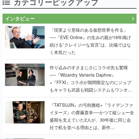
カテゴリーピックアップ
インタビュー
「現実より意味のある仮想世界を作る」
──『EVE Online』の生みの親が18年掲げ
続ける”クレイジーな宣言”は、比喩ではな
く本気だった
作り込みのすさまじさにコラボ先も驚嘆
──『Wizardry Variants Daphne』
×『FFXI』コラボが期間限定なのにジョブ
もキャラも武器も戦闘システムもワンオフ
で作り込まれた理由を両ディレクターに聞
く
『TATSUJIN』の弓削雅稔×『ライデンファ
イターズ』の齋藤貴幸──かつて縦シュー全
盛期を支えていた2人が、30年後に同じ会
社で机を並べる理由とは。新作
『TATSUJIN EXTREME』で初タッグを組