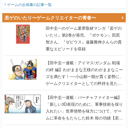
ビュー】
ゲームの企画書
の記事一覧
若ゲのいたり〜ゲームクリエイターの青春〜
田中圭一のゲーム業界取材マンガ『若ゲの
いたり』第2巻が発売。『ポケモン』田尻
智さん、『ゼビウス』遠藤雅伸さんらの貴
重なエピソードを収録
【田中圭一連載：アイマス/ガンダム 戦場
の絆 編】わがままな王様のわがままなニー
ズを満たす！──小山順一朗が貫く姿勢に、
ゲームクリエイターとしての矜持を見た
【若ゲのいたり最終回】
【田中圭一連載：バーチャファイター編】
「新しい3D表現のために、軍事技術を採り
入れたい」世界情勢を味方につけて、ゲー
ムに革命をもたらした鈴木 裕の功績【若ゲ
のいたり】