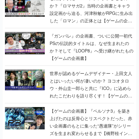
か？『ロマサガ2』当時の企画書とキャラ
設定画から迫る、河津秋敏がRPGに生み出
した「ロマン」の正体とは【ゲームの企画
書】
『ガンパレ』の企画書、ついに公開━初代
PSの伝説的タイトルは、なぜ生まれたの
か？そして『LOOP8』へ受け継がれたもの
【ゲームの企画書】
世界が認めるゲームデザイナー・上田文人
とはいったい何が凄いのか？ ヨコオタロ
ウ・外山圭一郎らと共に『ICO』に込めら
れたこだわりを語り尽くす！【ゲームの企
画書】
【ゲームの企画書】『ペルソナ3』を築き
上げたのは反骨心とリスペクトだった。赤
い企画書のもとに集った“愚連隊”がシリー
ズを生まれ変わらせるまで【橋野桂インタ