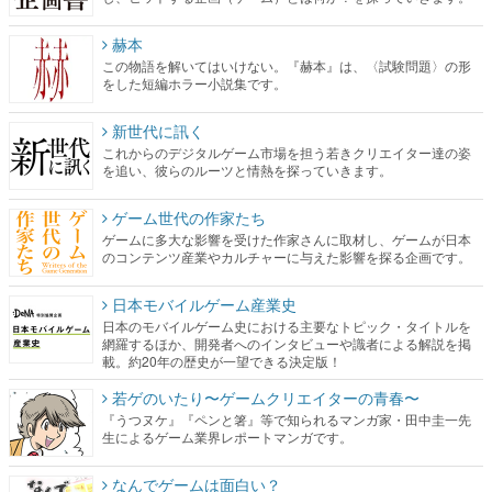
赫本
この物語を解いてはいけない。『赫本』は、〈試験問題〉の形
をした短編ホラー小説集です。
新世代に訊く
これからのデジタルゲーム市場を担う若きクリエイター達の姿
を追い、彼らのルーツと情熱を探っていきます。
ゲーム世代の作家たち
ゲームに多大な影響を受けた作家さんに取材し、ゲームが日本
のコンテンツ産業やカルチャーに与えた影響を探る企画です。
日本モバイルゲーム産業史
日本のモバイルゲーム史における主要なトピック・タイトルを
網羅するほか、開発者へのインタビューや識者による解説を掲
載。約20年の歴史が一望できる決定版！
若ゲのいたり〜ゲームクリエイターの青春〜
『うつヌケ』『ペンと箸』等で知られるマンガ家・田中圭一先
生によるゲーム業界レポートマンガです。
なんでゲームは面白い？