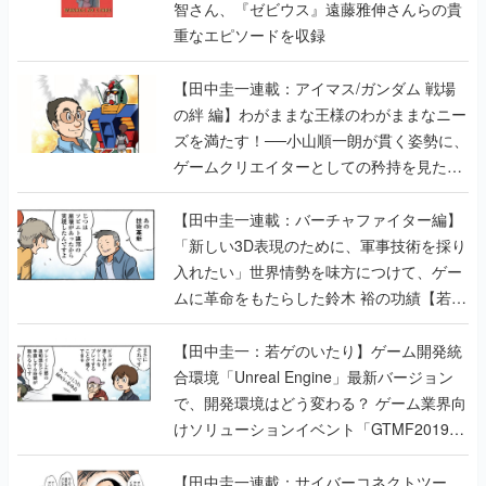
智さん、『ゼビウス』遠藤雅伸さんらの貴
重なエピソードを収録
【田中圭一連載：アイマス/ガンダム 戦場
の絆 編】わがままな王様のわがままなニー
ズを満たす！──小山順一朗が貫く姿勢に、
ゲームクリエイターとしての矜持を見た
【若ゲのいたり最終回】
【田中圭一連載：バーチャファイター編】
「新しい3D表現のために、軍事技術を採り
入れたい」世界情勢を味方につけて、ゲー
ムに革命をもたらした鈴木 裕の功績【若ゲ
のいたり】
【田中圭一：若ゲのいたり】ゲーム開発統
合環境「Unreal Engine」最新バージョン
で、開発環境はどう変わる？ ゲーム業界向
けソリューションイベント「GTMF2019」
に行って、より理解を深めよう【PR】
【田中圭一連載：サイバーコネクトツー