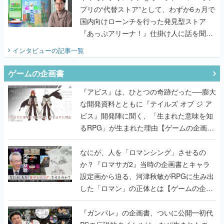
プリの“代替ストア”として、わずか6ヵ月で
国内向けローンチを行った発見型ストア
『あっぷアリーナ！』仕掛け人に話を聞い
てみた
インタビュー
の記事一覧
ゲームの企画書
『アビス』は、ひとつの奇跡だった──膨大
な開発資料とともに『テイルズ オブ ジ ア
ビス』開発陣に聞く、「生まれた意味を知
るRPG」が生まれた理由【ゲームの企画
書】
なにが、人を「ロマンシング」させるの
か？『ロマサガ2』当時の企画書とキャラ
設定画から迫る、河津秋敏がRPGに生み出
した「ロマン」の正体とは【ゲームの企画
書】
『ガンパレ』の企画書、ついに公開━初代