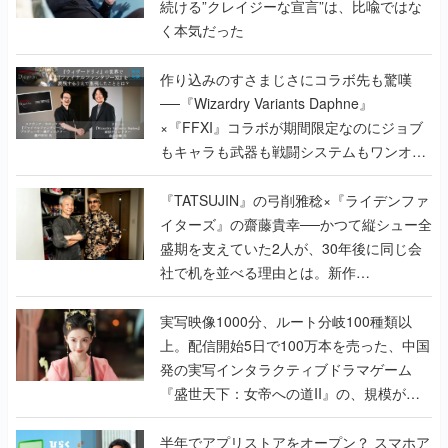
続ける”クレイジーな宣言”は、比喩ではな
く本気だった
作り込みのすさまじさにコラボ先も驚嘆
──『Wizardry Variants Daphne』
×『FFXI』コラボが期間限定なのにジョブ
もキャラも武器も戦闘システムもワンオフ
で作り込まれた理由を両ディレクターに聞
く
『TATSUJIN』の弓削雅稔×『ライデンファ
イターズ』の齋藤貴幸──かつて縦シュー全
盛期を支えていた2人が、30年後に同じ会
社で机を並べる理由とは。新作
『TATSUJIN EXTREME』で初タッグを組
んだレジェンド2人に訊く開発秘話
実写映像1000分、ルート分岐100種類以
上。配信開始5日で100万本を売った、中国
発の実写インタラクティブドラマゲーム
『盛世天下：女帝への道II』の、規模が違
うこだわりをプロデューサーに聞いた
半年でアプリストアをオープン？ スマホア