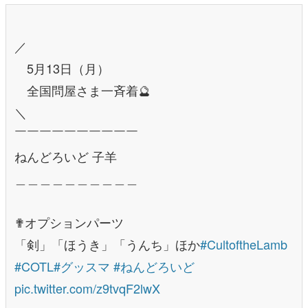
／
5月13日（月）
全国問屋さま一斉着🔮
＼
￣￣￣￣￣￣￣￣￣￣
ねんどろいど 子羊
＿＿＿＿＿＿＿＿＿＿
✟オプションパーツ
「剣」「ほうき」「うんち」ほか
#CultoftheLamb
#COTL
#グッスマ
#ねんどろいど
pic.twitter.com/z9tvqF2lwX