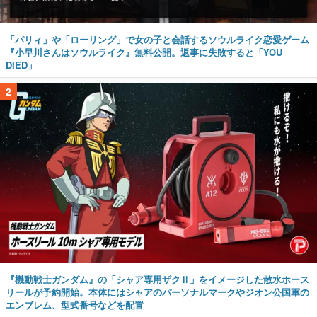
「パリィ」や「ローリング」で女の子と会話するソウルライク恋愛ゲーム
『小早川さんはソウルライク』無料公開。返事に失敗すると「YOU
DIED」
2
『機動戦士ガンダム』の「シャア専用ザクⅡ」をイメージした散水ホース
リールが予約開始。本体にはシャアのパーソナルマークやジオン公国軍の
エンブレム、型式番号などを配置