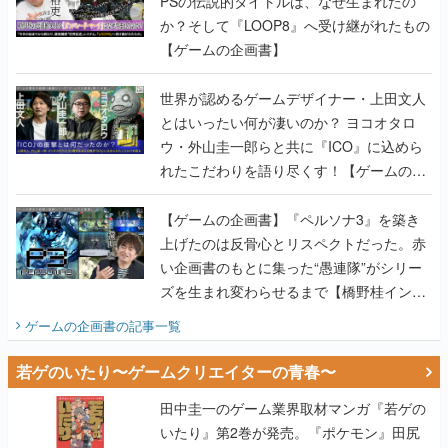
PSの伝説的タイトルは、なぜ生まれたの
か？そして『LOOP8』へ受け継がれたもの
【ゲームの企画書】
世界が認めるゲームデザイナー・上田文人
とはいったい何が凄いのか？ ヨコオタロ
ウ・外山圭一郎らと共に『ICO』に込めら
れたこだわりを語り尽くす！【ゲームの企
画書】
【ゲームの企画書】『ペルソナ3』を築き
上げたのは反骨心とリスペクトだった。赤
い企画書のもとに集った“愚連隊”がシリー
ズを生まれ変わらせるまで【橋野桂インタ
ビュー】
ゲームの企画書
の記事一覧
若ゲのいたり〜ゲームクリエイターの青春〜
田中圭一のゲーム業界取材マンガ『若ゲの
いたり』第2巻が発売。『ポケモン』田尻