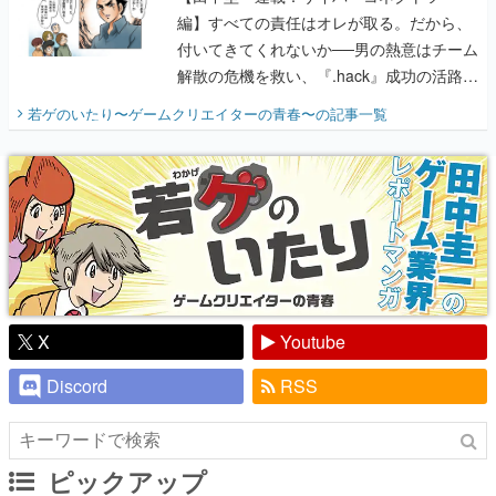
編】すべての責任はオレが取る。だから、
付いてきてくれないか──男の熱意はチーム
解散の危機を救い、『.hack』成功の活路を
開く。業界の快男児・松山 洋に流れる血は
若ゲのいたり〜ゲームクリエイターの青春〜
の記事一覧
『少年ジャンプ』色だった【若ゲのいた
り】
X
Youtube
Discord
RSS
ピックアップ