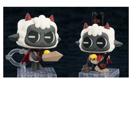
日本のコンテンツ産業やカルチャーに与えた影響を探る企
画です。
日本モバイルゲーム産業史
日本のモバイルゲーム史における主要なトピック・タイト
ルを網羅するほか、開発者へのインタビューや識者による
解説を掲載。約20年の歴史が一望できる決定版！
若ゲのいたり〜ゲームクリエイターの青春〜
『うつヌケ』『ペンと箸』等で知られるマンガ家・田中圭
一先生によるゲーム業界レポートマンガです。
なんでゲームは面白い？
ゲーム開発者・hamatsu氏がゲームの魅力を画面や操作の
具体的な形から解き明かしていく、硬派で骨太な評論連載
です。
ゲームが変えた日本語
「経験値」「裏技」「ラスボス」… ゲームにまつわる言葉
の起源や用法の変遷を、コンピューター文化史研究家・タ
イニーP氏が徹底調査。
カテゴリ
特集記事