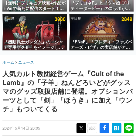
【無料】プリキュア映画4作品が
『プリコネR』と『ウマ娘 プリ
TVerで新たに配信スタート！な
ティーダービー』のコラボが決
インタビュー
んと2018年～2024年の映画ほぼ
定！“最大170連無料”の8.5周年
注目度
3080
注目度
2849
すべてが見放題に、ぶっちゃけ
キャンペーンなども発表
連載・特集一覧
ありえないラインナップ
殿堂入り記事
SNS拡散数が数千以上！ ページビュー数万以上！ などな
『機動戦士ガンダム』の「シャ
『FNaF』「フレディ・ファズベ
ど。多くの人々に読まれた、電ファミ渾身の“殿堂入り”記
ア専用ザクⅡ」をイメージした
アーズ・ピザ」の実店舗がアメ
事をまとめました。
散水ホースリールが予約開始。
リカの商業施設「American
本体にはシャアのパーソナルマ
Dream」に2027年オープン！
ゲームの企画書
ホーム
ニュース
ークやジオン公国軍のエンブレ
ScottGamesとの共同開発、食
名作ゲームクリエイターの方々に製作時のエピソードをお
聞きし、ヒットする企画（ゲーム）とは何か？を探ってい
ム、型式番号などを配置
事だけでなくステージショーや
人気カルト教団経営ゲーム『Cult of the
きます。
没入型のホラー体験も楽しめる
Lamb』の「子羊」ねんどろいどがグッス
赫本
この物語を解いてはいけない。『赫本』は、〈試験問題〉
マのグッズ取扱店舗に登場。オプションパ
の形をした短編ホラー小説集です。
ーツとして「剣」「ほうき」に加え「ウン
チ」もついてくる
新世代に訊く
これからのデジタルゲーム市場を担う若きクリエイター達
の姿を追い、彼らのルーツと情熱を探っていきます。
2024年5月14日 20:05
反応
ゲーム世代の作家たち
ゲームに多大な影響を受けた作家さんに取材し、ゲームが