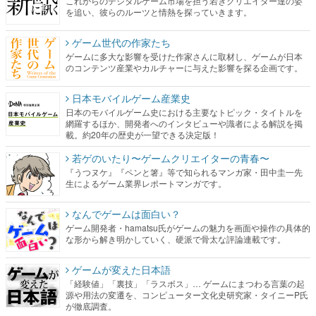
これからのデジタルゲーム市場を担う若きクリエイター達の姿
を追い、彼らのルーツと情熱を探っていきます。
ゲーム世代の作家たち
ゲームに多大な影響を受けた作家さんに取材し、ゲームが日本
のコンテンツ産業やカルチャーに与えた影響を探る企画です。
日本モバイルゲーム産業史
日本のモバイルゲーム史における主要なトピック・タイトルを
網羅するほか、開発者へのインタビューや識者による解説を掲
載。約20年の歴史が一望できる決定版！
若ゲのいたり〜ゲームクリエイターの青春〜
『うつヌケ』『ペンと箸』等で知られるマンガ家・田中圭一先
生によるゲーム業界レポートマンガです。
なんでゲームは面白い？
ゲーム開発者・hamatsu氏がゲームの魅力を画面や操作の具体的
な形から解き明かしていく、硬派で骨太な評論連載です。
ゲームが変えた日本語
「経験値」「裏技」「ラスボス」… ゲームにまつわる言葉の起
源や用法の変遷を、コンピューター文化史研究家・タイニーP氏
が徹底調査。