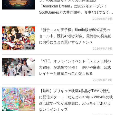
「American Dream」に2027年オープン！
ScottGamesとの共同開発、食事だけでなくス
テージショーや没入型のホラー体験も楽しめ
2026年8月9日
る
『新テニスの王子様』Kindle版が50%還元の
セール中。既刊47巻が対象、最終巻の発売前
にお得にまとめ買いするチャンス
2026年8月9日
『NTE』オフラインイベント「メェメェ村の
大冒険」が池袋で開催！ 釣りや麻雀、公式
レイヤーと影鬼ごっこが楽しめる
2026年8月9日
【無料】プリキュア映画4作品がTVerで新た
に配信スタート！なんと2018年～2024年の映
画ほぼすべてが見放題に、ぶっちゃけありえ
ないラインナップ