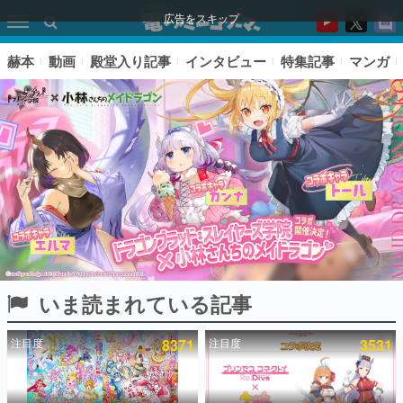
広告をスキップ
赫本
動画
殿堂入り記事
インタビュー
特集記事
マンガ
いま読まれている記事
ピックアップ
注目度
8371
注目度
3531
電ファミのいま読まれている記事ランキング
アプリセール情報