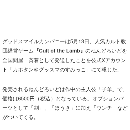
マンガ
女性向け
アプリレビュー
グッドスマイルカンパニーは5月13日、人気カルト教
その他
団経営ゲーム
のねんどろいどを
『Cult of the Lamb』
全国問屋一斉着として発送したことを公式Xアカウン
電ファミニコゲーマーとは？
ト「カホタン＠グッスマのすみっこ」にて報じた。
運営：株式会社マレ
発売されるねんどろいどは作中の主人公「子羊」で、
価格は6500円（税込）となっている。オプションパ
ーツとして「剣」、「ほうき」に加え「ウンチ」など
がついてくる。