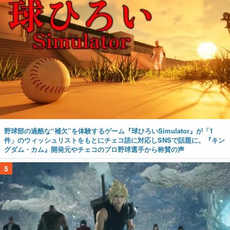
野球部の過酷な“補欠”を体験するゲーム『球ひろいSimulator』が「1
件」のウィッシュリストをもとにチェコ語に対応しSNSで話題に。『キン
グダム・カム』開発元やチェコのプロ野球選手から称賛の声
5