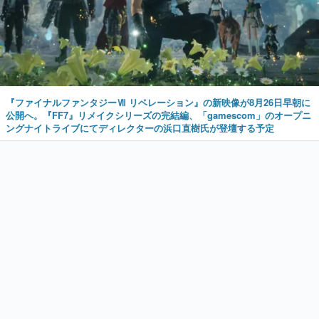
『ファイナルファンタジーⅦ リベレーション』の新映像が8月26日早朝に
公開へ。『FF7』リメイクシリーズの完結編、「gamescom」のオープニ
ングナイトライブにてディレクターの浜口直樹氏が登壇する予定