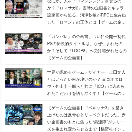
なにが、人を「ロマンシング」させるの
か？『ロマサガ2』当時の企画書とキャラ
設定画から迫る、河津秋敏がRPGに生み出
した「ロマン」の正体とは【ゲームの企画
書】
『ガンパレ』の企画書、ついに公開━初代
PSの伝説的タイトルは、なぜ生まれたの
か？そして『LOOP8』へ受け継がれたもの
【ゲームの企画書】
世界が認めるゲームデザイナー・上田文人
とはいったい何が凄いのか？ ヨコオタロ
ウ・外山圭一郎らと共に『ICO』に込めら
れたこだわりを語り尽くす！【ゲームの企
画書】
【ゲームの企画書】『ペルソナ3』を築き
上げたのは反骨心とリスペクトだった。赤
い企画書のもとに集った“愚連隊”がシリー
ズを生まれ変わらせるまで【橋野桂インタ