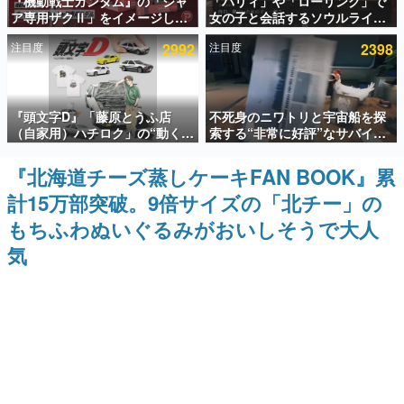
『機動戦士ガンダム』の「シャ
「パリィ」や「ローリング」で
ア専用ザクⅡ」をイメージした
女の子と会話するソウルライク
インタビュー
散水ホースリールが予約開始。
恋愛ゲーム『小早川さんはソウ
注目度
2992
注目度
2398
本体にはシャアのパーソナルマ
ルライク』無料公開。返事に失
連載・特集一覧
ークやジオン公国軍のエンブレ
敗すると「YOU DIED」
ム、型式番号などを配置
殿堂入り記事
『頭文字D』「藤原とうふ店
不死身のニワトリと宇宙船を探
SNS拡散数が数千以上！ ページビュー数万以上！ などな
ど。多くの人々に読まれた、電ファミ渾身の“殿堂入り”記
（自家用）ハチロク」の“動くテ
索する“非常に好評”なサバイバ
事をまとめました。
ィッシュケース”が買えるポップ
ルゲーム『Breathedge』が無
アップショップが開催へ。マン
料で配布中。入手できる期間は8
『北海道チーズ蒸しケーキFAN BOOK』累
ゲームの企画書
ガの舞台である群馬の「イオン
月10日まで
名作ゲームクリエイターの方々に製作時のエピソードをお
計15万部突破。9倍サイズの「北チー」の
モール高崎」にて、8月11日か
聞きし、ヒットする企画（ゲーム）とは何か？を探ってい
ら8月20日までの期間限定で開
きます。
もちふわぬいぐるみがおいしそうで大人
催予定
赫本
気
この物語を解いてはいけない。『赫本』は、〈試験問題〉
の形をした短編ホラー小説集です。
新世代に訊く
これからのデジタルゲーム市場を担う若きクリエイター達
の姿を追い、彼らのルーツと情熱を探っていきます。
ゲーム世代の作家たち
ゲームに多大な影響を受けた作家さんに取材し、ゲームが