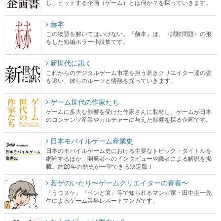
し、ヒットする企画（ゲーム）とは何か？を探っていきます。
赫本
この物語を解いてはいけない。『赫本』は、〈試験問題〉の形
をした短編ホラー小説集です。
新世代に訊く
これからのデジタルゲーム市場を担う若きクリエイター達の姿
を追い、彼らのルーツと情熱を探っていきます。
ゲーム世代の作家たち
ゲームに多大な影響を受けた作家さんに取材し、ゲームが日本
のコンテンツ産業やカルチャーに与えた影響を探る企画です。
日本モバイルゲーム産業史
日本のモバイルゲーム史における主要なトピック・タイトルを
網羅するほか、開発者へのインタビューや識者による解説を掲
載。約20年の歴史が一望できる決定版！
若ゲのいたり〜ゲームクリエイターの青春〜
『うつヌケ』『ペンと箸』等で知られるマンガ家・田中圭一先
生によるゲーム業界レポートマンガです。