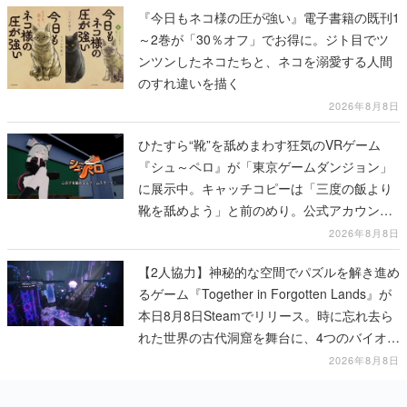
『今日もネコ様の圧が強い』電子書籍の既刊1
～2巻が「30％オフ」でお得に。ジト目でツ
ンツンしたネコたちと、ネコを溺愛する人間
のすれ違いを描く
2026年8月8日
ひたすら“靴”を舐めまわす狂気のVRゲーム
『シュ～ペロ』が「東京ゲームダンジョン」
に展示中。キャッチコピーは「三度の飯より
靴を舐めよう」と前のめり。公式アカウント
も開設され、2026年リリースに向けて開発中
2026年8月8日
【2人協力】神秘的な空間でパズルを解き進め
るゲーム『Together in Forgotten Lands』が
本日8月8日Steamでリリース。時に忘れ去ら
れた世界の古代洞窟を舞台に、4つのバイオー
ムを探索しながら脱出を目指す
2026年8月8日