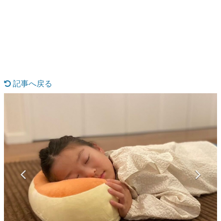
日本のコンテンツ産業やカルチャーに与えた影響を探る企
画です。
日本モバイルゲーム産業史
日本のモバイルゲーム史における主要なトピック・タイト
ルを網羅するほか、開発者へのインタビューや識者による
解説を掲載。約20年の歴史が一望できる決定版！
若ゲのいたり〜ゲームクリエイターの青春〜
『うつヌケ』『ペンと箸』等で知られるマンガ家・田中圭
記事へ戻る
一先生によるゲーム業界レポートマンガです。
なんでゲームは面白い？
ゲーム開発者・hamatsu氏がゲームの魅力を画面や操作の
具体的な形から解き明かしていく、硬派で骨太な評論連載
です。
ゲームが変えた日本語
「経験値」「裏技」「ラスボス」… ゲームにまつわる言葉
の起源や用法の変遷を、コンピューター文化史研究家・タ
イニーP氏が徹底調査。
カテゴリ
特集記事