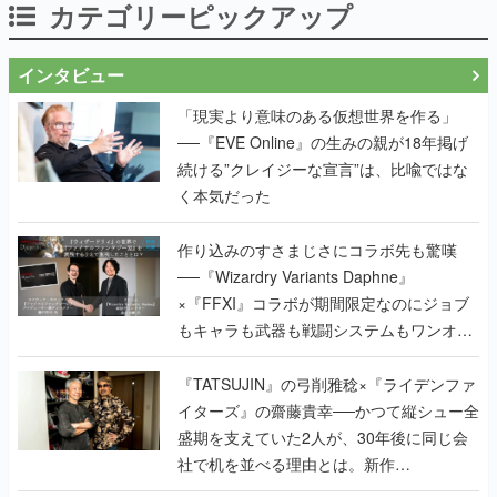
カテゴリーピックアップ
インタビュー
「現実より意味のある仮想世界を作る」
──『EVE Online』の生みの親が18年掲げ
続ける”クレイジーな宣言”は、比喩ではな
く本気だった
作り込みのすさまじさにコラボ先も驚嘆
──『Wizardry Variants Daphne』
×『FFXI』コラボが期間限定なのにジョブ
もキャラも武器も戦闘システムもワンオフ
で作り込まれた理由を両ディレクターに聞
く
『TATSUJIN』の弓削雅稔×『ライデンファ
イターズ』の齋藤貴幸──かつて縦シュー全
盛期を支えていた2人が、30年後に同じ会
社で机を並べる理由とは。新作
『TATSUJIN EXTREME』で初タッグを組