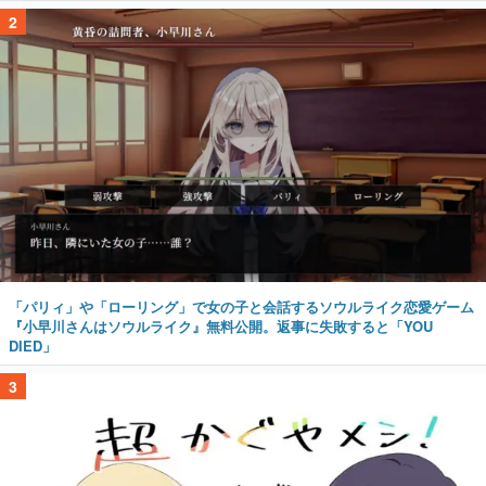
2
「パリィ」や「ローリング」で女の子と会話するソウルライク恋愛ゲーム
『小早川さんはソウルライク』無料公開。返事に失敗すると「YOU
DIED」
3