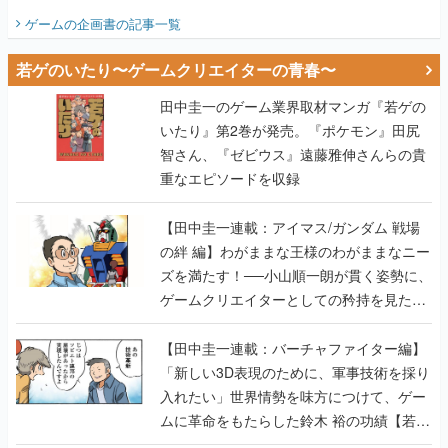
ビュー】
ゲームの企画書
の記事一覧
若ゲのいたり〜ゲームクリエイターの青春〜
田中圭一のゲーム業界取材マンガ『若ゲの
いたり』第2巻が発売。『ポケモン』田尻
智さん、『ゼビウス』遠藤雅伸さんらの貴
重なエピソードを収録
【田中圭一連載：アイマス/ガンダム 戦場
の絆 編】わがままな王様のわがままなニー
ズを満たす！──小山順一朗が貫く姿勢に、
ゲームクリエイターとしての矜持を見た
【若ゲのいたり最終回】
【田中圭一連載：バーチャファイター編】
「新しい3D表現のために、軍事技術を採り
入れたい」世界情勢を味方につけて、ゲー
ムに革命をもたらした鈴木 裕の功績【若ゲ
のいたり】