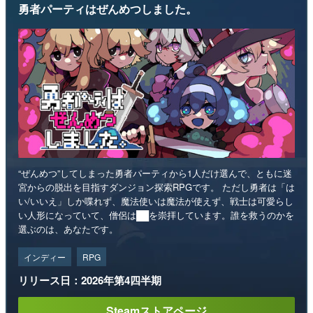
勇者パーティはぜんめつしました。
“ぜんめつ”してしまった勇者パーティから1人だけ選んで、ともに迷
宮からの脱出を目指すダンジョン探索RPGです。 ただし勇者は「は
い/いいえ」しか喋れず、魔法使いは魔法が使えず、戦士は可愛らし
い人形になっていて、僧侶は██を崇拝しています。誰を救うのかを
選ぶのは、あなたです。
インディー
RPG
リリース日：2026年第4四半期
Steamストアページ