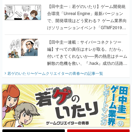
【田中圭一：若ゲのいたり】ゲーム開発統
合環境「Unreal Engine」最新バージョン
で、開発環境はどう変わる？ ゲーム業界向
けソリューションイベント「GTMF2019」
に行って、より理解を深めよう【PR】
【田中圭一連載：サイバーコネクトツー
編】すべての責任はオレが取る。だから、
付いてきてくれないか──男の熱意はチーム
解散の危機を救い、『.hack』成功の活路を
開く。業界の快男児・松山 洋に流れる血は
若ゲのいたり〜ゲームクリエイターの青春〜
の記事一覧
『少年ジャンプ』色だった【若ゲのいた
り】