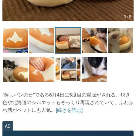
マンガ
3 / 9
女性向け
アプリレビュー
その他
電ファミニコゲーマーとは？
運営：株式会社マレ
“蒸しパンの日”である6月4日に5度目の重版がされる。焼き
色や北海道のシルエットもそっくり再現されていて、ふわふ
わ感がペットにも人気...
[続きを読む]
AD