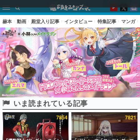
広告をスキップ
赫本
動画
殿堂入り記事
インタビュー
特集記事
マンガ
いま読まれている記事
ピックアップ
注目度
7854
注目度
7821
電ファミのいま読まれている記事ランキング
アプリセール情報