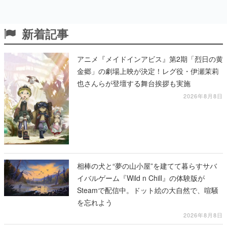
新着記事
アニメ『メイドインアビス』第2期「烈日の黄
金郷」の劇場上映が決定！レグ役・伊瀬茉莉
也さんらが登壇する舞台挨拶も実施
2026年8月8日
相棒の犬と“夢の山小屋”を建てて暮らすサバ
イバルゲーム『Wild n Chill』の体験版が
Steamで配信中。ドット絵の大自然で、喧騒
を忘れよう
2026年8月8日