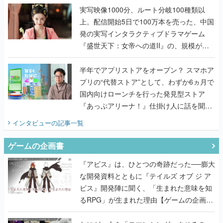
んだレジェンド2人に訊く開発秘話
実写映像1000分、ルート分岐100種類以
上。配信開始5日で100万本を売った、中国
発の実写インタラクティブドラマゲーム
『盛世天下：女帝への道II』の、規模が違
うこだわりをプロデューサーに聞いた
半年でアプリストアをオープン？ スマホア
プリの“代替ストア”として、わずか6ヵ月で
国内向けローンチを行った発見型ストア
『あっぷアリーナ！』仕掛け人に話を聞い
てみた
インタビュー
の記事一覧
ゲームの企画書
『アビス』は、ひとつの奇跡だった──膨大
な開発資料とともに『テイルズ オブ ジ ア
ビス』開発陣に聞く、「生まれた意味を知
るRPG」が生まれた理由【ゲームの企画
書】