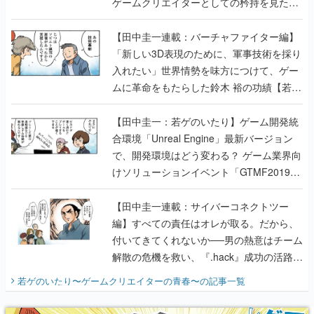
ゲームクリエイターとしての矜持を見た
【若ゲのいたり最終回】
【田中圭一連載：バーチャファイター編】
「新しい3D表現のために、軍事技術を採り
入れたい」世界情勢を味方につけて、ゲー
ムに革命をもたらした鈴木 裕の功績【若ゲ
のいたり】
【田中圭一：若ゲのいたり】ゲーム開発統
合環境「Unreal Engine」最新バージョン
で、開発環境はどう変わる？ ゲーム業界向
けソリューションイベント「GTMF2019」
に行って、より理解を深めよう【PR】
【田中圭一連載：サイバーコネクトツー
編】すべての責任はオレが取る。だから、
付いてきてくれないか──男の熱意はチーム
解散の危機を救い、『.hack』成功の活路を
開く。業界の快男児・松山 洋に流れる血は
若ゲのいたり〜ゲームクリエイターの青春〜
の記事一覧
『少年ジャンプ』色だった【若ゲのいた
り】