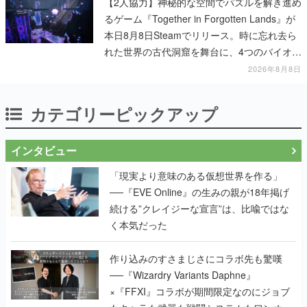
【2人協力】神秘的な空間でパズルを解き進め
るゲーム『Together in Forgotten Lands』が
本日8月8日Steamでリリース。時に忘れ去ら
れた世界の古代洞窟を舞台に、4つのバイオー
ムを探索しながら脱出を目指す
2026年8月8日
カテゴリーピックアップ
インタビュー
「現実より意味のある仮想世界を作る」
──『EVE Online』の生みの親が18年掲げ
続ける”クレイジーな宣言”は、比喩ではな
く本気だった
作り込みのすさまじさにコラボ先も驚嘆
──『Wizardry Variants Daphne』
×『FFXI』コラボが期間限定なのにジョブ