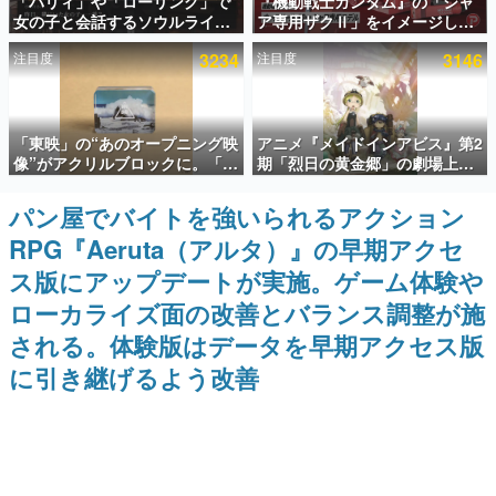
「パリィ」や「ローリング」で
『機動戦士ガンダム』の「シャ
女の子と会話するソウルライク
ア専用ザクⅡ」をイメージした
インタビュー
恋愛ゲーム『小早川さんはソウ
散水ホースリールが予約開始。
注目度
3234
注目度
3146
ルライク』無料公開。返事に失
本体にはシャアのパーソナルマ
連載・特集一覧
敗すると「YOU DIED」
ークやジオン公国軍のエンブレ
ム、型式番号などを配置
殿堂入り記事
「東映」の“あのオープニング映
アニメ『メイドインアビス』第2
SNS拡散数が数千以上！ ページビュー数万以上！ などな
ど。多くの人々に読まれた、電ファミ渾身の“殿堂入り”記
像”がアクリルブロックに。「東
期「烈日の黄金郷」の劇場上映
事をまとめました。
映ヒストリカル グッズコレクシ
が決定！レグ役・伊瀬茉莉也さ
ョン」が8月下旬より発売
んらが登壇する舞台挨拶も実施
パン屋でバイトを強いられるアクション
ゲームの企画書
名作ゲームクリエイターの方々に製作時のエピソードをお
RPG『Aeruta（アルタ）』の早期アクセ
聞きし、ヒットする企画（ゲーム）とは何か？を探ってい
きます。
ス版にアップデートが実施。ゲーム体験や
赫本
ローカライズ面の改善とバランス調整が施
この物語を解いてはいけない。『赫本』は、〈試験問題〉
される。体験版はデータを早期アクセス版
の形をした短編ホラー小説集です。
に引き継げるよう改善
新世代に訊く
これからのデジタルゲーム市場を担う若きクリエイター達
の姿を追い、彼らのルーツと情熱を探っていきます。
ゲーム世代の作家たち
ゲームに多大な影響を受けた作家さんに取材し、ゲームが