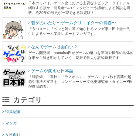
日本のモバイルゲーム史における主要なトピック・タイトルを
網羅するほか、開発者へのインタビューや識者による解説を掲
載。約20年の歴史が一望できる決定版！
若ゲのいたり〜ゲームクリエイターの青春〜
『うつヌケ』『ペンと箸』等で知られるマンガ家・田中圭一先
生によるゲーム業界レポートマンガです。
なんでゲームは面白い？
ゲーム開発者・hamatsu氏がゲームの魅力を画面や操作の具体的
な形から解き明かしていく、硬派で骨太な評論連載です。
ゲームが変えた日本語
「経験値」「裏技」「ラスボス」… ゲームにまつわる言葉の起
源や用法の変遷を、コンピューター文化史研究家・タイニーP氏
が徹底調査。
カテゴリ
特集記事
マンガ
女性向け