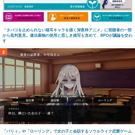
「タバコを止められない猫耳キャラを描く深夜枠アニメ」に視聴者の一部
から批判意見。違法薬物の使用と思しき描写も含めて、BPOが議論を交わ
す
2
「パリィ」や「ローリング」で女の子と会話するソウルライク恋愛ゲーム