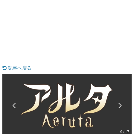
日本のコンテンツ産業やカルチャーに与えた影響を探る企
画です。
日本モバイルゲーム産業史
日本のモバイルゲーム史における主要なトピック・タイト
ルを網羅するほか、開発者へのインタビューや識者による
解説を掲載。約20年の歴史が一望できる決定版！
若ゲのいたり〜ゲームクリエイターの青春〜
『うつヌケ』『ペンと箸』等で知られるマンガ家・田中圭
一先生によるゲーム業界レポートマンガです。
記事へ戻る
なんでゲームは面白い？
ゲーム開発者・hamatsu氏がゲームの魅力を画面や操作の
具体的な形から解き明かしていく、硬派で骨太な評論連載
です。
ゲームが変えた日本語
「経験値」「裏技」「ラスボス」… ゲームにまつわる言葉
の起源や用法の変遷を、コンピューター文化史研究家・タ
イニーP氏が徹底調査。
カテゴリ
9 / 17
特集記事