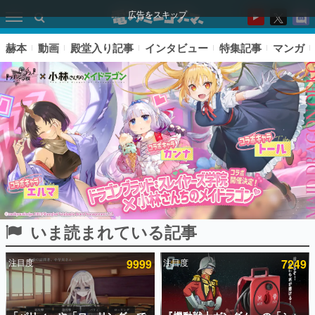
広告をスキップ
赫本
動画
殿堂入り記事
インタビュー
特集記事
マンガ
いま読まれている記事
ピックアップ
注目度
9999
注目度
7249
電ファミのいま読まれている記事ランキング
アプリセール情報