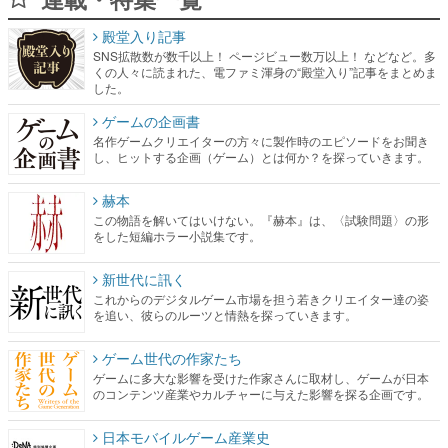
殿堂入り記事
SNS拡散数が数千以上！ ページビュー数万以上！ などなど。多
くの人々に読まれた、電ファミ渾身の“殿堂入り”記事をまとめま
した。
ゲームの企画書
名作ゲームクリエイターの方々に製作時のエピソードをお聞き
し、ヒットする企画（ゲーム）とは何か？を探っていきます。
赫本
この物語を解いてはいけない。『赫本』は、〈試験問題〉の形
をした短編ホラー小説集です。
新世代に訊く
これからのデジタルゲーム市場を担う若きクリエイター達の姿
を追い、彼らのルーツと情熱を探っていきます。
ゲーム世代の作家たち
ゲームに多大な影響を受けた作家さんに取材し、ゲームが日本
のコンテンツ産業やカルチャーに与えた影響を探る企画です。
日本モバイルゲーム産業史