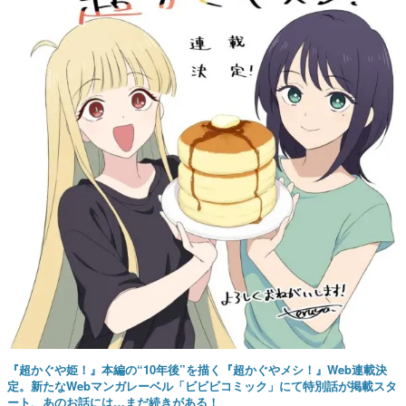
『超かぐや姫！』本編の“10年後”を描く『超かぐやメシ！』Web連載決
定。新たなWebマンガレーベル「ビビビコミック」にて特別話が掲載スタ
ート、あのお話には…まだ続きがある！