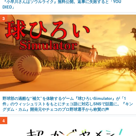
『小早川さんはソウルライク』無料公開。返事に失敗すると「YOU
DIED」
3
野球部の過酷な“補欠”を体験するゲーム『球ひろいSimulator』が「1
件」のウィッシュリストをもとにチェコ語に対応しSNSで話題に。『キン
グダム・カム』開発元やチェコのプロ野球選手から称賛の声
4