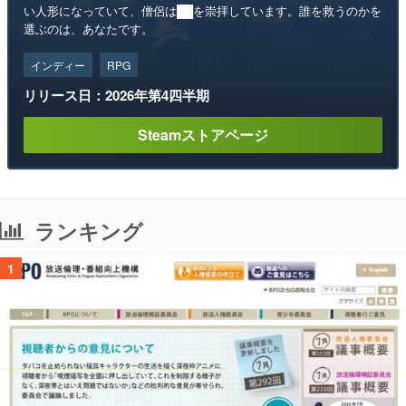
い人形になっていて、僧侶は██を崇拝しています。誰を救うのかを
選ぶのは、あなたです。
インディー
RPG
リリース日：2026年第4四半期
Steamストアページ
ランキング
1