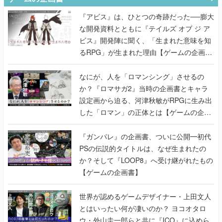
『アビス』は、ひとつの奇跡だった──膨大
な開発資料とともに『テイルズ オブ ジ ア
ビス』開発陣に聞く、「生まれた意味を知
るRPG」が生まれた理由【ゲームの企画
書】
なにが、人を「ロマンシング」させるの
か？『ロマサガ2』当時の企画書とキャラ
設定画から迫る、河津秋敏がRPGに生み出
した「ロマン」の正体とは【ゲームの企画
書】
『ガンパレ』の企画書、ついに公開━初代
PSの伝説的タイトルは、なぜ生まれたの
か？そして『LOOP8』へ受け継がれたもの
【ゲームの企画書】
世界が認めるゲームデザイナー・上田文人
とはいったい何が凄いのか？ ヨコオタロ
ウ・外山圭一郎らと共に『ICO』に込めら