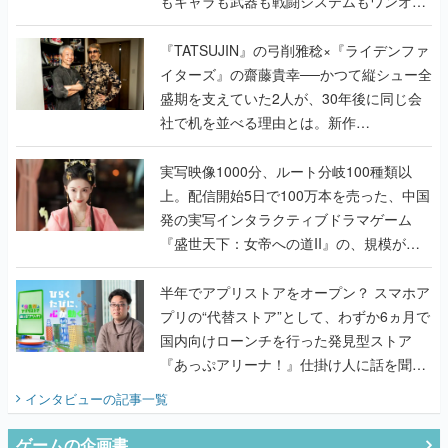
もキャラも武器も戦闘システムもワンオフ
で作り込まれた理由を両ディレクターに聞
く
『TATSUJIN』の弓削雅稔×『ライデンファ
イターズ』の齋藤貴幸──かつて縦シュー全
盛期を支えていた2人が、30年後に同じ会
社で机を並べる理由とは。新作
『TATSUJIN EXTREME』で初タッグを組
んだレジェンド2人に訊く開発秘話
実写映像1000分、ルート分岐100種類以
上。配信開始5日で100万本を売った、中国
発の実写インタラクティブドラマゲーム
『盛世天下：女帝への道II』の、規模が違
うこだわりをプロデューサーに聞いた
半年でアプリストアをオープン？ スマホア
プリの“代替ストア”として、わずか6ヵ月で
国内向けローンチを行った発見型ストア
『あっぷアリーナ！』仕掛け人に話を聞い
てみた
インタビュー
の記事一覧
ゲームの企画書