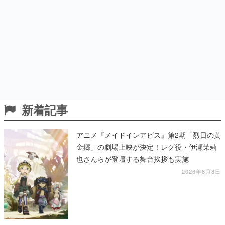
新着記事
アニメ『メイドインアビス』第2期「烈日の黄
金郷」の劇場上映が決定！レグ役・伊瀬茉莉
也さんらが登壇する舞台挨拶も実施
2026年8月8日