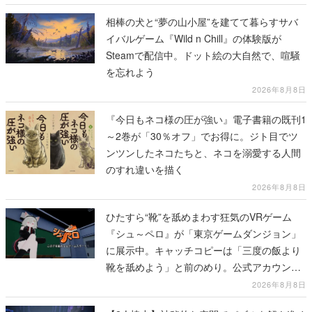
相棒の犬と“夢の山小屋”を建てて暮らすサバ
イバルゲーム『Wild n Chill』の体験版が
Steamで配信中。ドット絵の大自然で、喧騒
を忘れよう
2026年8月8日
『今日もネコ様の圧が強い』電子書籍の既刊1
～2巻が「30％オフ」でお得に。ジト目でツ
ンツンしたネコたちと、ネコを溺愛する人間
のすれ違いを描く
2026年8月8日
ひたすら“靴”を舐めまわす狂気のVRゲーム
『シュ～ペロ』が「東京ゲームダンジョン」
に展示中。キャッチコピーは「三度の飯より
靴を舐めよう」と前のめり。公式アカウント
も開設され、2026年リリースに向けて開発中
2026年8月8日