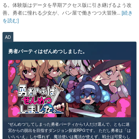
る。体験版はデータを早期アクセス版に引き継げるよう改
善。勇者に憧れる少女が、パン屋で働きつつ大冒険...
[続き
を読む]
AD
勇者パーティはぜんめつしました。
“ぜんめつ”してしまった勇者パーティから1人だけ選んで、ともに迷
宮からの脱出を目指すダンジョン探索RPGです。 ただし勇者は「は
い/いいえ」しか喋れず、魔法使いは魔法が使えず、戦士は可愛らし