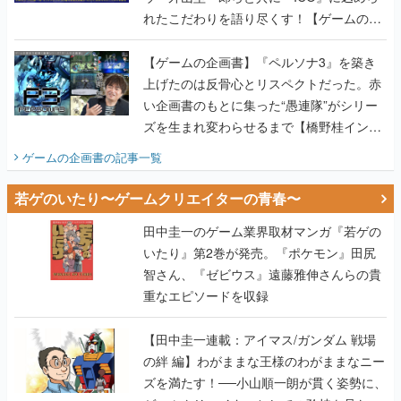
れたこだわりを語り尽くす！【ゲームの企
画書】
【ゲームの企画書】『ペルソナ3』を築き
上げたのは反骨心とリスペクトだった。赤
い企画書のもとに集った“愚連隊”がシリー
ズを生まれ変わらせるまで【橋野桂インタ
ビュー】
ゲームの企画書
の記事一覧
若ゲのいたり〜ゲームクリエイターの青春〜
田中圭一のゲーム業界取材マンガ『若ゲの
いたり』第2巻が発売。『ポケモン』田尻
智さん、『ゼビウス』遠藤雅伸さんらの貴
重なエピソードを収録
【田中圭一連載：アイマス/ガンダム 戦場
の絆 編】わがままな王様のわがままなニー
ズを満たす！──小山順一朗が貫く姿勢に、