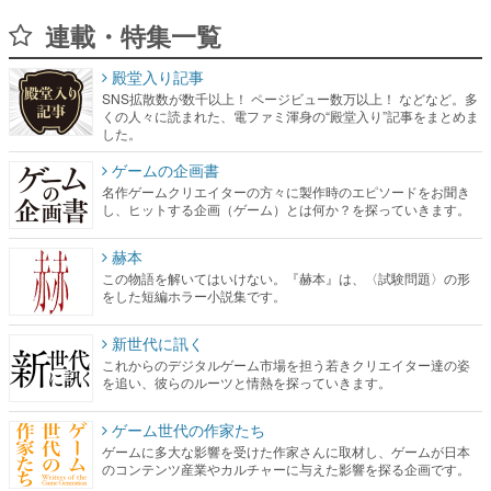
連載・特集一覧
殿堂入り記事
SNS拡散数が数千以上！ ページビュー数万以上！ などなど。多
くの人々に読まれた、電ファミ渾身の“殿堂入り”記事をまとめま
した。
ゲームの企画書
名作ゲームクリエイターの方々に製作時のエピソードをお聞き
し、ヒットする企画（ゲーム）とは何か？を探っていきます。
赫本
この物語を解いてはいけない。『赫本』は、〈試験問題〉の形
をした短編ホラー小説集です。
新世代に訊く
これからのデジタルゲーム市場を担う若きクリエイター達の姿
を追い、彼らのルーツと情熱を探っていきます。
ゲーム世代の作家たち
ゲームに多大な影響を受けた作家さんに取材し、ゲームが日本
のコンテンツ産業やカルチャーに与えた影響を探る企画です。