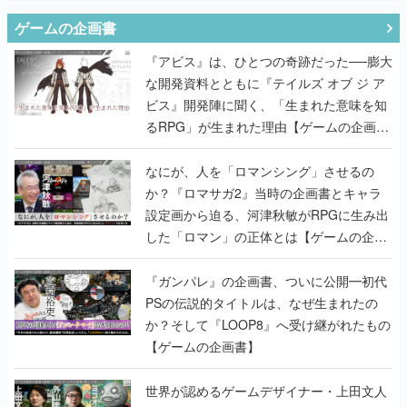
ゲームの企画書
『アビス』は、ひとつの奇跡だった──膨大
な開発資料とともに『テイルズ オブ ジ ア
ビス』開発陣に聞く、「生まれた意味を知
るRPG」が生まれた理由【ゲームの企画
書】
なにが、人を「ロマンシング」させるの
か？『ロマサガ2』当時の企画書とキャラ
設定画から迫る、河津秋敏がRPGに生み出
した「ロマン」の正体とは【ゲームの企画
書】
『ガンパレ』の企画書、ついに公開━初代
PSの伝説的タイトルは、なぜ生まれたの
か？そして『LOOP8』へ受け継がれたもの
【ゲームの企画書】
世界が認めるゲームデザイナー・上田文人