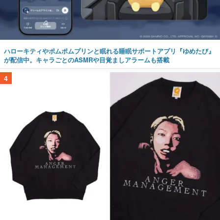
ハローキティやポムポムプリンと眠れる睡眠サポートアプリ『ゆめたび』
が配信中。キャラごとのASMRや目覚ましアラームも搭載
4