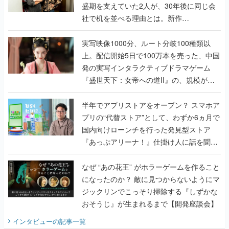
盛期を支えていた2人が、30年後に同じ会
社で机を並べる理由とは。新作
『TATSUJIN EXTREME』で初タッグを組
んだレジェンド2人に訊く開発秘話
実写映像1000分、ルート分岐100種類以
上。配信開始5日で100万本を売った、中国
発の実写インタラクティブドラマゲーム
『盛世天下：女帝への道II』の、規模が違
うこだわりをプロデューサーに聞いた
半年でアプリストアをオープン？ スマホア
プリの“代替ストア”として、わずか6ヵ月で
国内向けローンチを行った発見型ストア
『あっぷアリーナ！』仕掛け人に話を聞い
てみた
なぜ “あの花王” がホラーゲームを作ること
になったのか？ 敵に見つからないようにマ
ジックリンでこっそり掃除する『しずかな
おそうじ』が生まれるまで【開発座談会】
インタビュー
の記事一覧