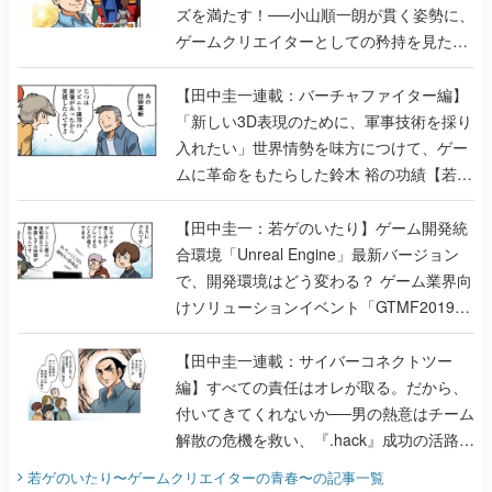
ズを満たす！──小山順一朗が貫く姿勢に、
ゲームクリエイターとしての矜持を見た
【若ゲのいたり最終回】
【田中圭一連載：バーチャファイター編】
「新しい3D表現のために、軍事技術を採り
入れたい」世界情勢を味方につけて、ゲー
ムに革命をもたらした鈴木 裕の功績【若ゲ
のいたり】
【田中圭一：若ゲのいたり】ゲーム開発統
合環境「Unreal Engine」最新バージョン
で、開発環境はどう変わる？ ゲーム業界向
けソリューションイベント「GTMF2019」
に行って、より理解を深めよう【PR】
【田中圭一連載：サイバーコネクトツー
編】すべての責任はオレが取る。だから、
付いてきてくれないか──男の熱意はチーム
解散の危機を救い、『.hack』成功の活路を
開く。業界の快男児・松山 洋に流れる血は
若ゲのいたり〜ゲームクリエイターの青春〜
の記事一覧