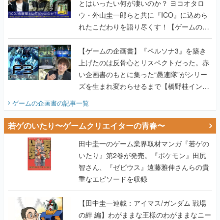
とはいったい何が凄いのか？ ヨコオタロ
ウ・外山圭一郎らと共に『ICO』に込めら
れたこだわりを語り尽くす！【ゲームの企
画書】
【ゲームの企画書】『ペルソナ3』を築き
上げたのは反骨心とリスペクトだった。赤
い企画書のもとに集った“愚連隊”がシリー
ズを生まれ変わらせるまで【橋野桂インタ
ビュー】
ゲームの企画書
の記事一覧
若ゲのいたり〜ゲームクリエイターの青春〜
田中圭一のゲーム業界取材マンガ『若ゲの
いたり』第2巻が発売。『ポケモン』田尻
智さん、『ゼビウス』遠藤雅伸さんらの貴
重なエピソードを収録
【田中圭一連載：アイマス/ガンダム 戦場
の絆 編】わがままな王様のわがままなニー