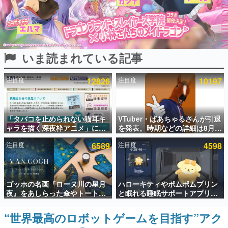
インタビュー
連載・特集一覧
いま読まれている記事
殿堂入り記事
SNS拡散数が数千以上！ ページビュー数万以上！ などな
ど。多くの人々に読まれた、電ファミ渾身の“殿堂入り”記
注目度
12826
注目度
10197
事をまとめました。
ゲームの企画書
名作ゲームクリエイターの方々に製作時のエピソードをお
聞きし、ヒットする企画（ゲーム）とは何か？を探ってい
「タバコを止められない猫耳キ
VTuber・ばあちゃるさんが引退
きます。
ャラを描く深夜枠アニメ」に視
を発表。時期などの詳細は8月9
聴者の一部から批判意見。違法
日15時からの配信で説明
赫本
注目度
6589
注目度
4598
薬物の使用と思しき描写も含め
この物語を解いてはいけない。『赫本』は、〈試験問題〉
て、BPOが議論を交わす
の形をした短編ホラー小説集です。
新世代に訊く
ゴッホの名画『ローヌ川の星月
ハローキティやポムポムプリン
これからのデジタルゲーム市場を担う若きクリエイター達
夜』をあしらった傘やトートバ
と眠れる睡眠サポートアプリ
の姿を追い、彼らのルーツと情熱を探っていきます。
ッグなどが登場。8月7日21時よ
『ゆめたび』が配信中。キャラ
り2日間限定で予約販売
ごとのASMRや目覚ましアラー
“世界最高のロボットゲームを目指す”アク
ゲーム世代の作家たち
ムも搭載
ゲームに多大な影響を受けた作家さんに取材し、ゲームが