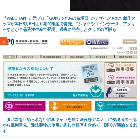
『VALORANT』元プロ「GON」の“あの名場面”がデザインされた新作グ
ッズが本日8月5日より期間限定で発売。Tシャツやコインケース、アクキ
ーなどが全品受注生産で登場、過去に発売したグッズの再販も
5
「タバコを止められない猫耳キャラを描く深夜枠アニメ」に視聴者の一部
から批判意見。違法薬物の使用と思しき描写も含めて、BPOが議論を交わ
す