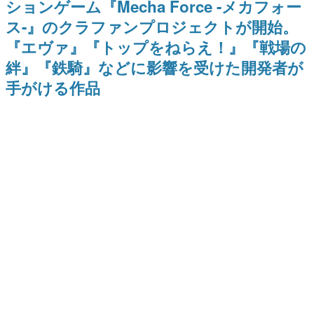
ションゲーム『Mecha Force -メカフォー
日本のコンテンツ産業やカルチャーに与えた影響を探る企
ス-』のクラファンプロジェクトが開始。
画です。
『エヴァ』『トップをねらえ！』『戦場の
日本モバイルゲーム産業史
日本のモバイルゲーム史における主要なトピック・タイト
絆』『鉄騎』などに影響を受けた開発者が
ルを網羅するほか、開発者へのインタビューや識者による
解説を掲載。約20年の歴史が一望できる決定版！
手がける作品
若ゲのいたり〜ゲームクリエイターの青春〜
『うつヌケ』『ペンと箸』等で知られるマンガ家・田中圭
一先生によるゲーム業界レポートマンガです。
なんでゲームは面白い？
ゲーム開発者・hamatsu氏がゲームの魅力を画面や操作の
具体的な形から解き明かしていく、硬派で骨太な評論連載
です。
ゲームが変えた日本語
「経験値」「裏技」「ラスボス」… ゲームにまつわる言葉
の起源や用法の変遷を、コンピューター文化史研究家・タ
イニーP氏が徹底調査。
カテゴリ
特集記事