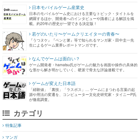
日本モバイルゲーム産業史
日本のモバイルゲーム史における主要なトピック・タイトルを
網羅するほか、開発者へのインタビューや識者による解説を掲
載。約20年の歴史が一望できる決定版！
若ゲのいたり〜ゲームクリエイターの青春〜
『うつヌケ』『ペンと箸』等で知られるマンガ家・田中圭一先
生によるゲーム業界レポートマンガです。
なんでゲームは面白い？
ゲーム開発者・hamatsu氏がゲームの魅力を画面や操作の具体的
な形から解き明かしていく、硬派で骨太な評論連載です。
ゲームが変えた日本語
「経験値」「裏技」「ラスボス」… ゲームにまつわる言葉の起
源や用法の変遷を、コンピューター文化史研究家・タイニーP氏
が徹底調査。
カテゴリ
特集記事
マンガ