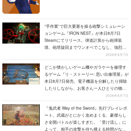
“手作業”で巨大要塞を操る砲撃シミュレーシ
ョンゲーム『IRON NEST』が本日8月7日
Steamにてリリース。弾道計算から砲弾装
填、砲塔旋回までワンオペでこなし、強烈な
一撃をブチかませるロマンある作品
2026年8月7日
どこか懐かしいゲーム機やガラケーを修理す
るゲーム『リ・ストーリー: 思い出修理屋』が
本日8月7日発売。電子機器を分解したり掃除
したりしながら、お客さん一人ひとりの物語
に耳を傾ける
2026年8月7日
『鬼武者 Way of the Sword』先行プレイレポ
ート。武蔵がとにかく攻めまくる、豪傑らし
さ全開バトルが楽しすぎた。「受け流し」に
よって、相手の攻撃を待ち構える時間がなく