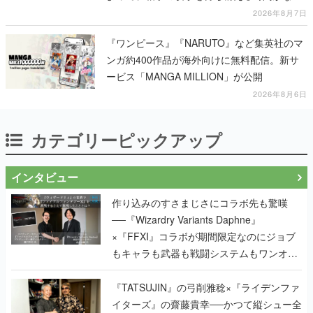
なって超爽快
2026年8月7日
『ワンピース』『NARUTO』など集英社のマ
ンガ約400作品が海外向けに無料配信。新サ
ービス「MANGA MILLION」が公開
2026年8月6日
カテゴリーピックアップ
インタビュー
作り込みのすさまじさにコラボ先も驚嘆
──『Wizardry Variants Daphne』
×『FFXI』コラボが期間限定なのにジョブ
もキャラも武器も戦闘システムもワンオフ
で作り込まれた理由を両ディレクターに聞
く
『TATSUJIN』の弓削雅稔×『ライデンファ
イターズ』の齋藤貴幸──かつて縦シュー全