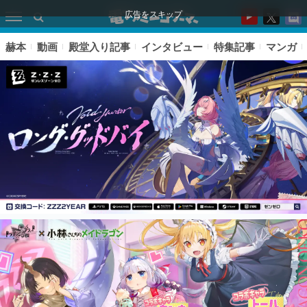
広告をスキップ
赫本
動画
殿堂入り記事
インタビュー
特集記事
マンガ
ピックアップ
電ファミのいま読まれている記事ランキング
アプリセール情報