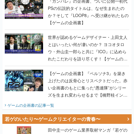
『ガンパレ』の企画書、ついに公開━初代
PSの伝説的タイトルは、なぜ生まれたの
か？そして『LOOP8』へ受け継がれたもの
【ゲームの企画書】
世界が認めるゲームデザイナー・上田文人
とはいったい何が凄いのか？ ヨコオタロ
ウ・外山圭一郎らと共に『ICO』に込めら
れたこだわりを語り尽くす！【ゲームの企
画書】
【ゲームの企画書】『ペルソナ3』を築き
上げたのは反骨心とリスペクトだった。赤
い企画書のもとに集った“愚連隊”がシリー
ズを生まれ変わらせるまで【橋野桂インタ
ビュー】
ゲームの企画書
の記事一覧
若ゲのいたり〜ゲームクリエイターの青春〜
田中圭一のゲーム業界取材マンガ『若ゲの