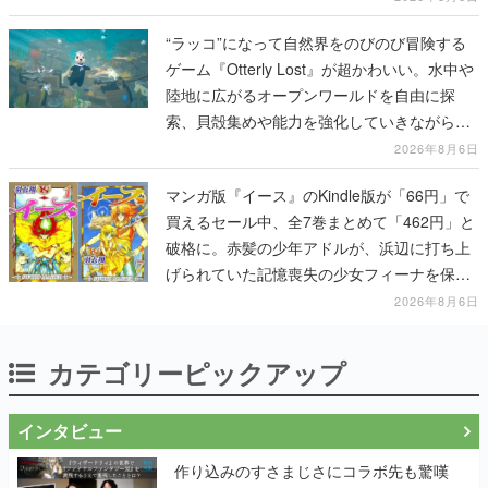
“ラッコ”になって自然界をのびのび冒険する
ゲーム『Otterly Lost』が超かわいい。水中や
陸地に広がるオープンワールドを自由に探
索、貝殻集めや能力を強化していきながら、
動物たちの依頼を達成していく
2026年8月6日
マンガ版『イース』のKindle版が「66円」で
買えるセール中、全7巻まとめて「462円」と
破格に。赤髪の少年アドルが、浜辺に打ち上
げられていた記憶喪失の少女フィーナを保護
する場面から冒険がはじまる
2026年8月6日
カテゴリーピックアップ
インタビュー
作り込みのすさまじさにコラボ先も驚嘆