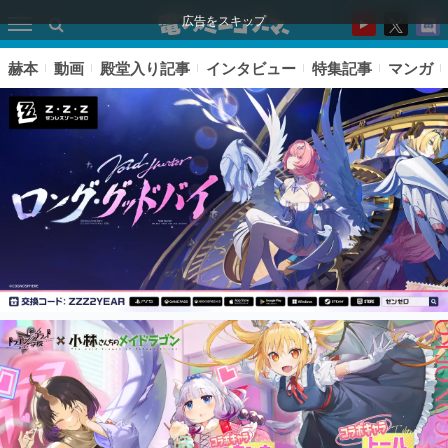
広告をスキップ
赫本
動画
殿堂入り記事
インタビュー
特集記事
マンガ
ピックアップ
電ファミのいま読まれている記事ランキング
アプリセール情報