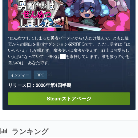
“ぜんめつ”してしまった勇者パーティから1人だけ選んで、ともに迷
宮からの脱出を目指すダンジョン探索RPGです。 ただし勇者は「は
い/いいえ」しか喋れず、魔法使いは魔法が使えず、戦士は可愛らし
い人形になっていて、僧侶は██を崇拝しています。誰を救うのかを
選ぶのは、あなたです。
インディー
RPG
リリース日：2026年第4四半期
Steamストアページ
ランキング