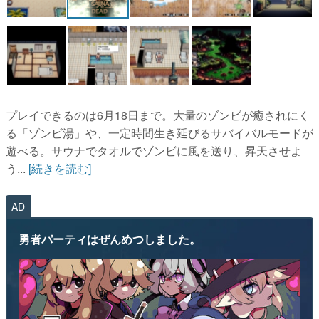
プレイできるのは6月18日まで。大量のゾンビが癒されにく
る「ゾンビ湯」や、一定時間生き延びるサバイバルモードが
遊べる。サウナでタオルでゾンビに風を送り、昇天させよ
う...
[続きを読む]
AD
勇者パーティはぜんめつしました。