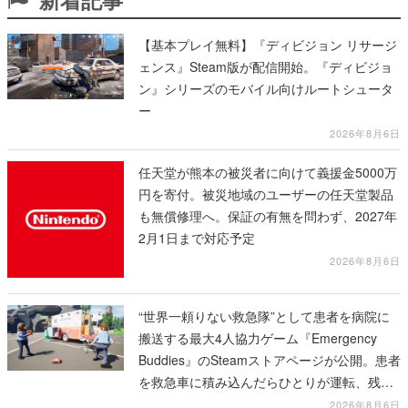
【基本プレイ無料】『ディビジョン リサージ
ェンス』Steam版が配信開始。『ディビジョ
ン』シリーズのモバイル向けルートシュータ
ー
2026年8月6日
任天堂が熊本の被災者に向けて義援金5000万
円を寄付。被災地域のユーザーの任天堂製品
も無償修理へ。保証の有無を問わず、2027年
2月1日まで対応予定
2026年8月6日
“世界一頼りない救急隊”として患者を病院に
搬送する最大4人協力ゲーム『Emergency
Buddies』のSteamストアページが公開。患者
を救急車に積み込んだらひとりが運転、残り
のクルーは後部で患者の命を繋げ
2026年8月6日