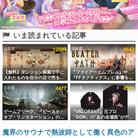
インタビュー
連載・特集一覧
いま読まれている記事
殿堂入り記事
SNS拡散数が数千以上！ ページビュー数万以上！ などな
ど。多くの人々に読まれた、電ファミ渾身の“殿堂入り”記
注目度
12694
注目度
4642
事をまとめました。
ゲームの企画書
名作ゲームクリエイターの方々に製作時のエピソードをお
聞きし、ヒットする企画（ゲーム）とは何か？を探ってい
【無料】ダンジョン探索で手に
『ファイアーエムブレム』や
きます。
入れたものを自分の店で売るゲ
『FFタクティクス』に影響を受
ーム『Moonlighter』がSteam
けた新作戦略RPG『Beaten
赫本
注目度
4477
注目度
4301
にて無料配布中！続編
Path』2027年に発売へ。
この物語を解いてはいけない。『赫本』は、〈試験問題〉
『Moonlighter 2』の9月2日正
PC（Steam）、PS5、Xbox、
の形をした短編ホラー小説集です。
式リリースを記念したキャンペ
Switch向けにリリース予定
ーン
新世代に訊く
ゲームフリーク、『ビースト・
『VALORANT』元プロ
これからのデジタルゲーム市場を担う若きクリエイター達
オブ・リンカネーション』の継
「GON」の“あの名場面”がデザ
の姿を追い、彼らのルーツと情熱を探っていきます。
続的なアプデ方針を表明。ユー
インされた新作グッズが本日8月
ザーからの意見を真摯に受け止
5日より期間限定で発売。Tシャ
魔界のサウナで熱波師として働く異色のア
ゲーム世代の作家たち
めて対応へ。修正パッチは約1週
ツやコインケース、アクキーな
ゲームに多大な影響を受けた作家さんに取材し、ゲームが