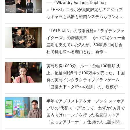
──『Wizardry Variants Daphne』
×『FFXI』コラボが期間限定なのにジョブ
もキャラも武器も戦闘システムもワンオフ
で作り込まれた理由を両ディレクターに聞
く
『TATSUJIN』の弓削雅稔×『ライデンファ
イターズ』の齋藤貴幸──かつて縦シュー全
盛期を支えていた2人が、30年後に同じ会
社で机を並べる理由とは。新作
『TATSUJIN EXTREME』で初タッグを組
んだレジェンド2人に訊く開発秘話
実写映像1000分、ルート分岐100種類以
上。配信開始5日で100万本を売った、中国
発の実写インタラクティブドラマゲーム
『盛世天下：女帝への道II』の、規模が違
うこだわりをプロデューサーに聞いた
半年でアプリストアをオープン？ スマホア
プリの“代替ストア”として、わずか6ヵ月で
国内向けローンチを行った発見型ストア
『あっぷアリーナ！』仕掛け人に話を聞い
てみた