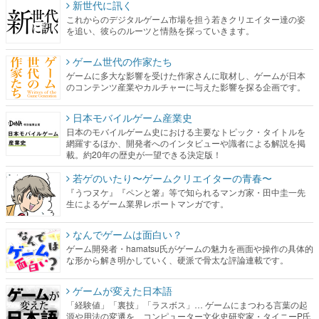
新世代に訊く
これからのデジタルゲーム市場を担う若きクリエイター達の姿
を追い、彼らのルーツと情熱を探っていきます。
ゲーム世代の作家たち
ゲームに多大な影響を受けた作家さんに取材し、ゲームが日本
のコンテンツ産業やカルチャーに与えた影響を探る企画です。
日本モバイルゲーム産業史
日本のモバイルゲーム史における主要なトピック・タイトルを
網羅するほか、開発者へのインタビューや識者による解説を掲
載。約20年の歴史が一望できる決定版！
若ゲのいたり〜ゲームクリエイターの青春〜
『うつヌケ』『ペンと箸』等で知られるマンガ家・田中圭一先
生によるゲーム業界レポートマンガです。
なんでゲームは面白い？
ゲーム開発者・hamatsu氏がゲームの魅力を画面や操作の具体的
な形から解き明かしていく、硬派で骨太な評論連載です。
ゲームが変えた日本語
「経験値」「裏技」「ラスボス」… ゲームにまつわる言葉の起
源や用法の変遷を、コンピューター文化史研究家・タイニーP氏