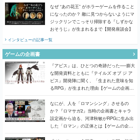
なぜ “あの花王” がホラーゲームを作ること
になったのか？ 敵に見つからないようにマ
ジックリンでこっそり掃除する『しずかな
おそうじ』が生まれるまで【開発座談会】
インタビュー
の記事一覧
ゲームの企画書
『アビス』は、ひとつの奇跡だった──膨大
な開発資料とともに『テイルズ オブ ジ ア
ビス』開発陣に聞く、「生まれた意味を知
るRPG」が生まれた理由【ゲームの企画
書】
なにが、人を「ロマンシング」させるの
か？『ロマサガ2』当時の企画書とキャラ
設定画から迫る、河津秋敏がRPGに生み出
した「ロマン」の正体とは【ゲームの企画
書】