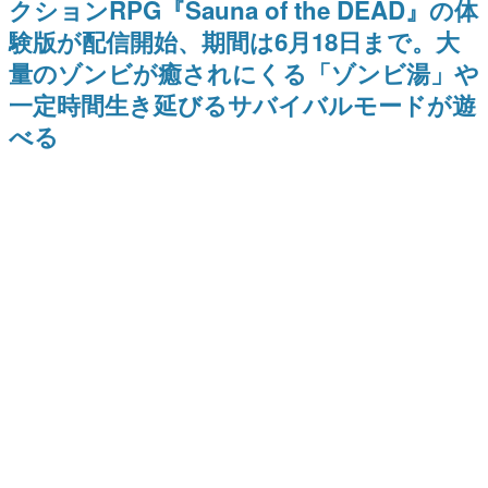
クションRPG『Sauna of the DEAD』の体
間以内に配信される予定
どが全品受注生産で登場、過去
日本のコンテンツ産業やカルチャーに与えた影響を探る企
に発売したグッズの再販も
験版が配信開始、期間は6月18日まで。大
画です。
量のゾンビが癒されにくる「ゾンビ湯」や
日本モバイルゲーム産業史
日本のモバイルゲーム史における主要なトピック・タイト
一定時間生き延びるサバイバルモードが遊
ルを網羅するほか、開発者へのインタビューや識者による
解説を掲載。約20年の歴史が一望できる決定版！
べる
若ゲのいたり〜ゲームクリエイターの青春〜
『うつヌケ』『ペンと箸』等で知られるマンガ家・田中圭
一先生によるゲーム業界レポートマンガです。
なんでゲームは面白い？
ゲーム開発者・hamatsu氏がゲームの魅力を画面や操作の
具体的な形から解き明かしていく、硬派で骨太な評論連載
です。
ゲームが変えた日本語
「経験値」「裏技」「ラスボス」… ゲームにまつわる言葉
の起源や用法の変遷を、コンピューター文化史研究家・タ
イニーP氏が徹底調査。
カテゴリ
特集記事