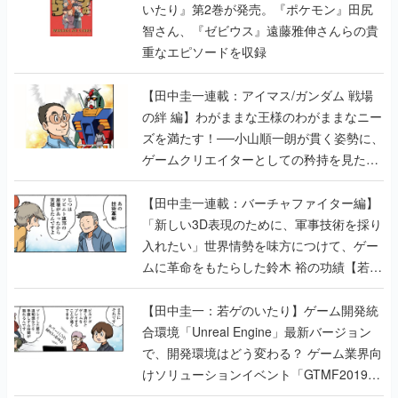
いたり』第2巻が発売。『ポケモン』田尻
智さん、『ゼビウス』遠藤雅伸さんらの貴
重なエピソードを収録
【田中圭一連載：アイマス/ガンダム 戦場
の絆 編】わがままな王様のわがままなニー
ズを満たす！──小山順一朗が貫く姿勢に、
ゲームクリエイターとしての矜持を見た
【若ゲのいたり最終回】
【田中圭一連載：バーチャファイター編】
「新しい3D表現のために、軍事技術を採り
入れたい」世界情勢を味方につけて、ゲー
ムに革命をもたらした鈴木 裕の功績【若ゲ
のいたり】
【田中圭一：若ゲのいたり】ゲーム開発統
合環境「Unreal Engine」最新バージョン
で、開発環境はどう変わる？ ゲーム業界向
けソリューションイベント「GTMF2019」
に行って、より理解を深めよう【PR】