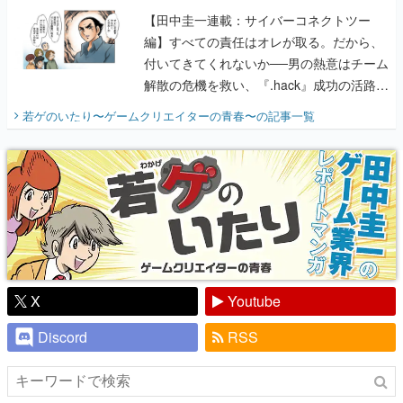
【田中圭一連載：サイバーコネクトツー
編】すべての責任はオレが取る。だから、
付いてきてくれないか──男の熱意はチーム
解散の危機を救い、『.hack』成功の活路を
開く。業界の快男児・松山 洋に流れる血は
若ゲのいたり〜ゲームクリエイターの青春〜
の記事一覧
『少年ジャンプ』色だった【若ゲのいた
り】
X
Youtube
Discord
RSS