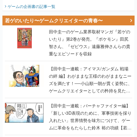
ビュー】
ゲームの企画書
の記事一覧
若ゲのいたり〜ゲームクリエイターの青春〜
田中圭一のゲーム業界取材マンガ『若ゲの
いたり』第2巻が発売。『ポケモン』田尻
智さん、『ゼビウス』遠藤雅伸さんらの貴
重なエピソードを収録
【田中圭一連載：アイマス/ガンダム 戦場
の絆 編】わがままな王様のわがままなニー
ズを満たす！──小山順一朗が貫く姿勢に、
ゲームクリエイターとしての矜持を見た
【若ゲのいたり最終回】
【田中圭一連載：バーチャファイター編】
「新しい3D表現のために、軍事技術を採り
入れたい」世界情勢を味方につけて、ゲー
ムに革命をもたらした鈴木 裕の功績【若ゲ
のいたり】