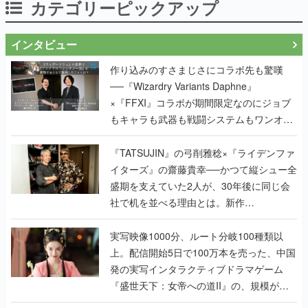
カテゴリーピックアップ
インタビュー
作り込みのすさまじさにコラボ先も驚嘆
──『Wizardry Variants Daphne』
×『FFXI』コラボが期間限定なのにジョブ
もキャラも武器も戦闘システムもワンオフ
で作り込まれた理由を両ディレクターに聞
く
『TATSUJIN』の弓削雅稔×『ライデンファ
イターズ』の齋藤貴幸──かつて縦シュー全
盛期を支えていた2人が、30年後に同じ会
社で机を並べる理由とは。新作
『TATSUJIN EXTREME』で初タッグを組
んだレジェンド2人に訊く開発秘話
実写映像1000分、ルート分岐100種類以
上。配信開始5日で100万本を売った、中国
発の実写インタラクティブドラマゲーム
『盛世天下：女帝への道II』の、規模が違
うこだわりをプロデューサーに聞いた