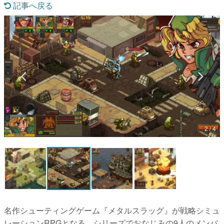
記事へ戻る
マンガ
女性向け
アプリレビュー
その他
電ファミニコゲーマーとは？
運営：株式会社マレ
2 / 4
名作シューティングゲーム『メタルスラッグ』が戦略シミュ
レーションRPGとなる。シリーズでおなじみの9人のメンバ