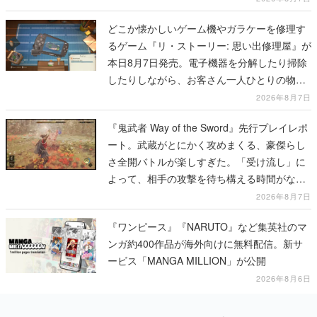
どこか懐かしいゲーム機やガラケーを修理す
るゲーム『リ・ストーリー: 思い出修理屋』が
本日8月7日発売。電子機器を分解したり掃除
したりしながら、お客さん一人ひとりの物語
に耳を傾ける
2026年8月7日
『鬼武者 Way of the Sword』先行プレイレポ
ート。武蔵がとにかく攻めまくる、豪傑らし
さ全開バトルが楽しすぎた。「受け流し」に
よって、相手の攻撃を待ち構える時間がなく
なって超爽快
2026年8月7日
『ワンピース』『NARUTO』など集英社のマ
ンガ約400作品が海外向けに無料配信。新サ
ービス「MANGA MILLION」が公開
2026年8月6日