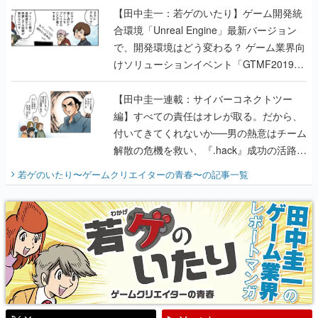
【田中圭一：若ゲのいたり】ゲーム開発統
合環境「Unreal Engine」最新バージョン
で、開発環境はどう変わる？ ゲーム業界向
けソリューションイベント「GTMF2019」
に行って、より理解を深めよう【PR】
【田中圭一連載：サイバーコネクトツー
編】すべての責任はオレが取る。だから、
付いてきてくれないか──男の熱意はチーム
解散の危機を救い、『.hack』成功の活路を
開く。業界の快男児・松山 洋に流れる血は
若ゲのいたり〜ゲームクリエイターの青春〜
の記事一覧
『少年ジャンプ』色だった【若ゲのいた
り】