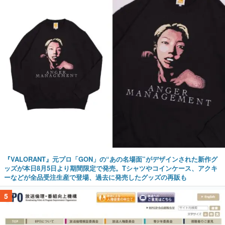
『VALORANT』元プロ「GON」の“あの名場面”がデザインされた新作グ
ッズが本日8月5日より期間限定で発売。Tシャツやコインケース、アクキ
ーなどが全品受注生産で登場、過去に発売したグッズの再販も
5