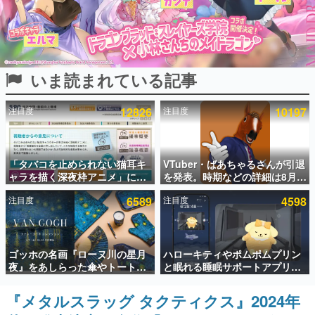
インタビュー
連載・特集一覧
いま読まれている記事
殿堂入り記事
SNS拡散数が数千以上！ ページビュー数万以上！ などな
ど。多くの人々に読まれた、電ファミ渾身の“殿堂入り”記
注目度
12826
注目度
10197
事をまとめました。
ゲームの企画書
名作ゲームクリエイターの方々に製作時のエピソードをお
聞きし、ヒットする企画（ゲーム）とは何か？を探ってい
「タバコを止められない猫耳キ
VTuber・ばあちゃるさんが引退
きます。
ャラを描く深夜枠アニメ」に視
を発表。時期などの詳細は8月9
聴者の一部から批判意見。違法
日15時からの配信で説明
赫本
注目度
6589
注目度
4598
薬物の使用と思しき描写も含め
この物語を解いてはいけない。『赫本』は、〈試験問題〉
て、BPOが議論を交わす
の形をした短編ホラー小説集です。
新世代に訊く
ゴッホの名画『ローヌ川の星月
ハローキティやポムポムプリン
これからのデジタルゲーム市場を担う若きクリエイター達
夜』をあしらった傘やトートバ
と眠れる睡眠サポートアプリ
の姿を追い、彼らのルーツと情熱を探っていきます。
ッグなどが登場。8月7日21時よ
『ゆめたび』が配信中。キャラ
り2日間限定で予約販売
ごとのASMRや目覚ましアラー
『メタルスラッグ タクティクス』2024年
ゲーム世代の作家たち
ムも搭載
ゲームに多大な影響を受けた作家さんに取材し、ゲームが