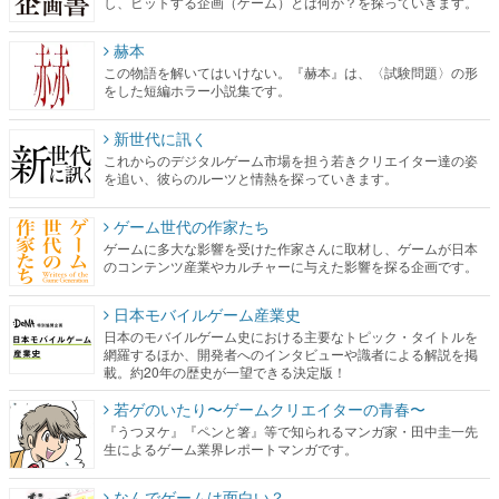
し、ヒットする企画（ゲーム）とは何か？を探っていきます。
赫本
この物語を解いてはいけない。『赫本』は、〈試験問題〉の形
をした短編ホラー小説集です。
新世代に訊く
これからのデジタルゲーム市場を担う若きクリエイター達の姿
を追い、彼らのルーツと情熱を探っていきます。
ゲーム世代の作家たち
ゲームに多大な影響を受けた作家さんに取材し、ゲームが日本
のコンテンツ産業やカルチャーに与えた影響を探る企画です。
日本モバイルゲーム産業史
日本のモバイルゲーム史における主要なトピック・タイトルを
網羅するほか、開発者へのインタビューや識者による解説を掲
載。約20年の歴史が一望できる決定版！
若ゲのいたり〜ゲームクリエイターの青春〜
『うつヌケ』『ペンと箸』等で知られるマンガ家・田中圭一先
生によるゲーム業界レポートマンガです。
なんでゲームは面白い？