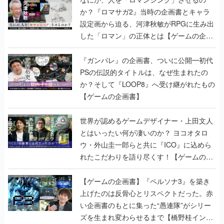
か？『ロマサガ2』当時の企画書とキャラ
設定画から迫る、河津秋敏がRPGに生み出
した「ロマン」の正体とは【ゲームの企画
書】
『ガンパレ』の企画書、ついに公開━初代
PSの伝説的タイトルは、なぜ生まれたの
か？そして『LOOP8』へ受け継がれたもの
【ゲームの企画書】
世界が認めるゲームデザイナー・上田文人
とはいったい何が凄いのか？ ヨコオタロ
ウ・外山圭一郎らと共に『ICO』に込めら
れたこだわりを語り尽くす！【ゲームの企
画書】
【ゲームの企画書】『ペルソナ3』を築き
上げたのは反骨心とリスペクトだった。赤
い企画書のもとに集った“愚連隊”がシリー
ズを生まれ変わらせるまで【橋野桂インタ