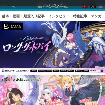
広告をスキップ
赫本
動画
殿堂入り記事
インタビュー
特集記事
マンガ
ピックアップ
電ファミのいま読まれている記事ランキング
アプリセール情報