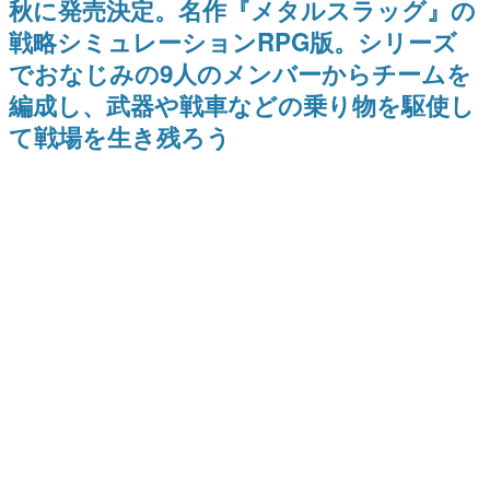
秋に発売決定。名作『メタルスラッグ』の
日本のコンテンツ産業やカルチャーに与えた影響を探る企
戦略シミュレーションRPG版。シリーズ
画です。
でおなじみの9人のメンバーからチームを
日本モバイルゲーム産業史
日本のモバイルゲーム史における主要なトピック・タイト
編成し、武器や戦車などの乗り物を駆使し
ルを網羅するほか、開発者へのインタビューや識者による
解説を掲載。約20年の歴史が一望できる決定版！
て戦場を生き残ろう
若ゲのいたり〜ゲームクリエイターの青春〜
『うつヌケ』『ペンと箸』等で知られるマンガ家・田中圭
一先生によるゲーム業界レポートマンガです。
なんでゲームは面白い？
ゲーム開発者・hamatsu氏がゲームの魅力を画面や操作の
具体的な形から解き明かしていく、硬派で骨太な評論連載
です。
ゲームが変えた日本語
「経験値」「裏技」「ラスボス」… ゲームにまつわる言葉
の起源や用法の変遷を、コンピューター文化史研究家・タ
イニーP氏が徹底調査。
カテゴリ
特集記事