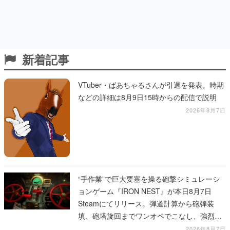
新着記事
VTuber・ばあちゃるさんが引退を発表。時期
などの詳細は8月9日15時からの配信で説明
2026年8月7日
“手作業”で巨大要塞を操る砲撃シミュレーシ
ョンゲーム『IRON NEST』が本日8月7日
Steamにてリリース。弾道計算から砲弾装
填、砲塔旋回までワンオペでこなし、強烈な
一撃をブチかませるロマンある作品
2026年8月7日