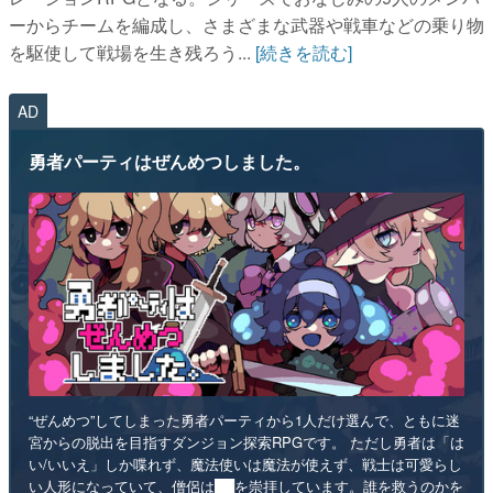
ーからチームを編成し、さまざまな武器や戦車などの乗り物
を駆使して戦場を生き残ろう...
[続きを読む]
AD
勇者パーティはぜんめつしました。
“ぜんめつ”してしまった勇者パーティから1人だけ選んで、ともに迷
宮からの脱出を目指すダンジョン探索RPGです。 ただし勇者は「は
い/いいえ」しか喋れず、魔法使いは魔法が使えず、戦士は可愛らし
い人形になっていて、僧侶は██を崇拝しています。誰を救うのかを