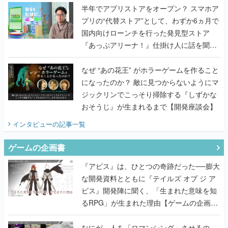
半年でアプリストアをオープン？ スマホア
プリの“代替ストア”として、わずか6ヵ月で
国内向けローンチを行った発見型ストア
『あっぷアリーナ！』仕掛け人に話を聞い
てみた
なぜ “あの花王” がホラーゲームを作ること
になったのか？ 敵に見つからないようにマ
ジックリンでこっそり掃除する『しずかな
おそうじ』が生まれるまで【開発座談会】
インタビュー
の記事一覧
ゲームの企画書
『アビス』は、ひとつの奇跡だった──膨大
な開発資料とともに『テイルズ オブ ジ ア
ビス』開発陣に聞く、「生まれた意味を知
るRPG」が生まれた理由【ゲームの企画
書】
なにが、人を「ロマンシング」させるの